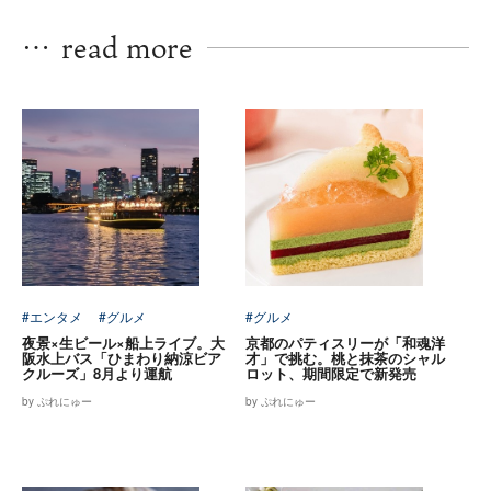
…
read more
#エンタメ
#グルメ
#グルメ
夜景×生ビール×船上ライブ。大
京都のパティスリーが「和魂洋
阪水上バス「ひまわり納涼ビア
才」で挑む。桃と抹茶のシャル
クルーズ」8月より運航
ロット、期間限定で新発売
by ぷれにゅー
by ぷれにゅー