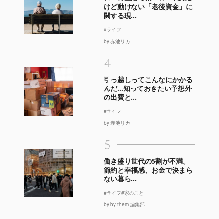
けど動けない「老後資金」に
関する現...
#ライフ
by 赤池リカ
4
引っ越しってこんなにかかる
んだ…知っておきたい予想外
の出費と...
#ライフ
by 赤池リカ
5
働き盛り世代の5割が不満。
節約と幸福感、お金で決まら
ない暮ら...
#ライフ
#家のこと
by by them 編集部