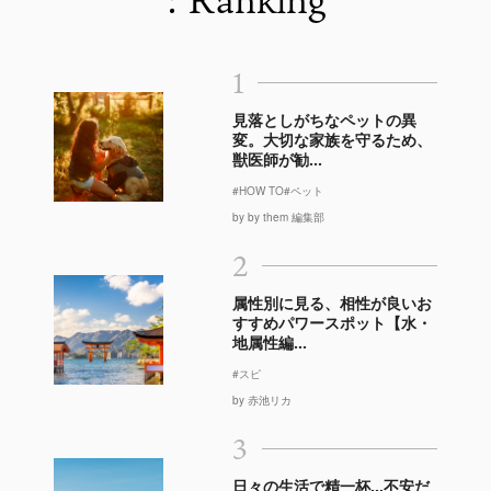
1
見落としがちなペットの異
変。大切な家族を守るため、
獣医師が勧...
#HOW TO
#ペット
by by them 編集部
2
属性別に見る、相性が良いお
すすめパワースポット【水・
地属性編...
#スピ
by 赤池リカ
3
日々の生活で精一杯…不安だ