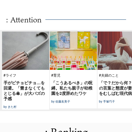
: Attention
#ライフ
#育児
#夫婦のこと
手がビチョビチョ…を
「こうあるべき」の呪
「で？だから何？
回避。「畳まなくても
縛。私たち親子が幼稚
の言葉と態度が妻
とじる傘」が大バズの
園を2度辞めたワケ
をむしばむ現代病
予感
by 佐藤友美子
by 手塚巧子
by きた村
: Ranking