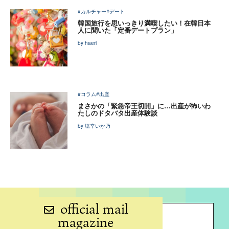
#カルチャー
#デート
韓国旅行を思いっきり満喫したい！在韓日本
人に聞いた「定番デートプラン」
by haeri
#コラム
#出産
まさかの「緊急帝王切開」に…出産が怖いわ
たしのドタバタ出産体験談
by 塩辛いか乃
official mail
magazine