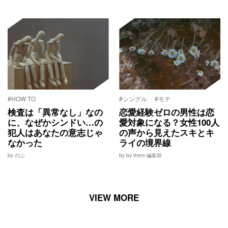
#HOW TO
#シングル
#モテ
検査は「異常なし」なの
恋愛経験ゼロの男性は恋
に、なぜかシンドい…の
愛対象になる？女性100人
犯人はあなたの意志じゃ
の声から見えたスキとキ
なかった
ライの境界線
by のぶ
by by them 編集部
VIEW MORE