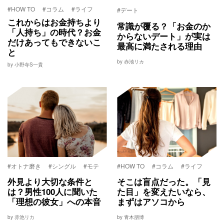
#HOW TO
#コラム
#ライフ
#デート
これからはお金持ちより
常識が覆る？「お金のか
「人持ち」の時代？お金
からないデート」が実は
だけあってもできないこ
最高に満たされる理由
と
by 赤池リカ
by 小野寺S一貴
#オトナ磨き
#シングル
#モテ
#HOW TO
#コラム
#ライフ
外見より大切な条件と
そこは盲点だった。「見
は？男性100人に聞いた
た目」を変えたいなら、
「理想の彼女」への本音
まずはアソコから
by 赤池リカ
by 青木朋博