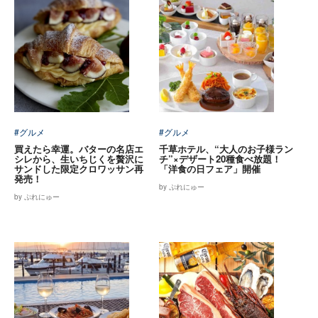
#グルメ
#グルメ
買えたら幸運。バターの名店エ
千草ホテル、“大人のお子様ラン
シレから、生いちじくを贅沢に
チ”×デザート20種食べ放題！
サンドした限定クロワッサン再
「洋食の日フェア」開催
発売！
by ぷれにゅー
by ぷれにゅー