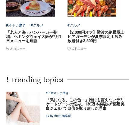
#オトナ磨き
#グルメ
#グルメ
「老人と海」ハンバーガー登
【2,000円オフ】難波の絶景屋上
場。ヘミングウェイ大阪が7月1
ビアガーデンが夏季限定！飲み
日メニューを刷新
放題付き3,500円
by ぷれにゅー
by ぷれにゅー
!
trending topics
#PR
#オトナ磨き
「気になる、この色…」誰にも言えないデリ
ケートゾーンの悩み。130万本突破の"薬用美
白ジェル"で自信を取り戻した理由
by by them 編集部