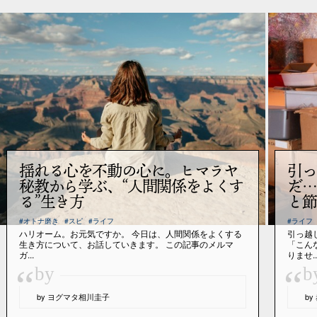
揺れる心を不動の心に。ヒマラヤ
引っ
秘教から学ぶ、“人間関係をよくす
だ…
る”生き方
と節
#オトナ磨き
#スピ
#ライフ
#ライフ
ハリオーム。お元気ですか。 今日は、人間関係をよくする
引っ越
生き方について、お話していきます。 この記事のメルマ
「こん
ガ...
りませ..
“
“
by
b
by ヨグマタ相川圭子
b