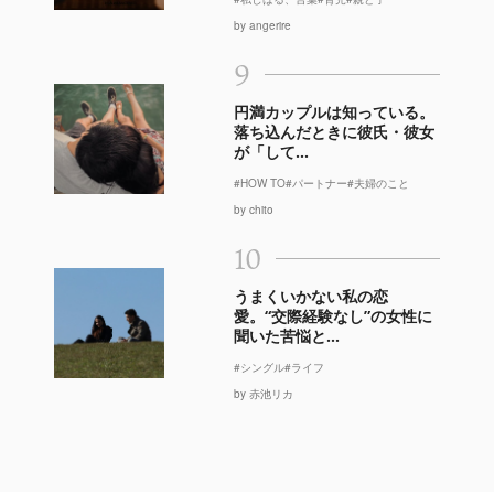
by angerire
9
円満カップルは知っている。
落ち込んだときに彼氏・彼女
が「して...
#HOW TO
#パートナー
#夫婦のこと
by chito
10
うまくいかない私の恋
愛。“交際経験なし”の女性に
聞いた苦悩と...
#シングル
#ライフ
by 赤池リカ