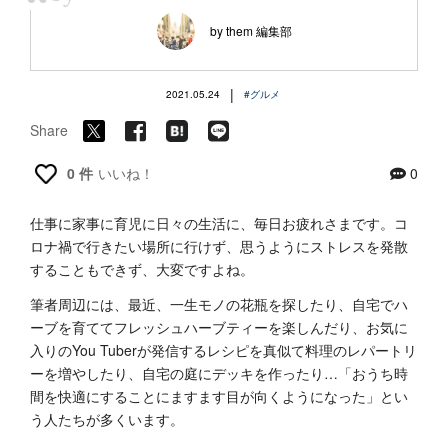
“
by them 編集部
|
2021.05.24
#グルメ
Share
0 件
いいね！
0
仕事に家事に育児に日々の生活に、毎日お疲れさまです。コ
ロナ禍で行きたい場所に行けず、思うようにストレスを発散
することもできず、大変ですよね。
筆者周辺には、最近、一生モノの花瓶を探したり、自宅でハ
ーブを育ててフレッシュハーブティーを楽しんだり、お気に
入りのYou Tuberが発信するレシピを真似て料理のレパートリ
ーを増やしたり、自宅の庭にデッキを作ったり…「おうち時
間を快適にすることにますます目が向くようになった」とい
う人たちが多くいます。