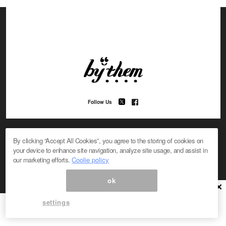
Follow Us
By clicking “Accept All Cookies”, you agree to the storing of cookies on
your device to enhance site navigation, analyze site usage, and assist in
our marketing efforts.
Coolie policy
#コラム
#オトナ磨き
#コスメ
#デート
ok
×
#パートナー
#親と子
#モテ
#ライフ
#LGBTQ
#コン活
#結婚
#美容
#失恋
#マッチング
settings
#ファッション
#エンタメ
#カルチャー
#トレンド