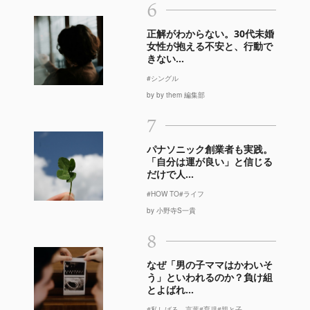
6
正解がわからない。30代未婚
女性が抱える不安と、行動で
きない...
#シングル
by by them 編集部
7
パナソニック創業者も実践。
「自分は運が良い」と信じる
だけで人...
#HOW TO
#ライフ
by 小野寺S一貴
8
なぜ「男の子ママはかわいそ
う」といわれるのか？負け組
とよばれ...
#私しばる、言葉
#育児
#親と子