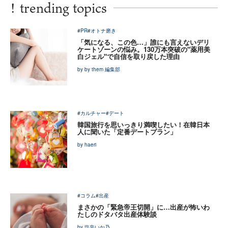
!
trending topics
#PR
#オトナ磨き
「気になる、この色…」誰にも言えないデリ
ケートゾーンの悩み。130万本突破の"薬用美
白ジェル"で自信を取り戻した理由
by by them 編集部
#カルチャー
#デート
韓国旅行を思いっきり満喫したい！在韓日本
人に聞いた「定番デートプラン」
by haeri
#コラム
#出産
まさかの「緊急帝王切開」に…出産が怖いわ
たしのドタバタ出産体験談
by 塩辛いか乃