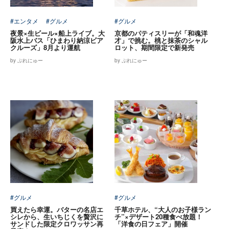
#エンタメ
#グルメ
#グルメ
夜景×生ビール×船上ライブ。大
京都のパティスリーが「和魂洋
阪水上バス「ひまわり納涼ビア
才」で挑む。桃と抹茶のシャル
クルーズ」8月より運航
ロット、期間限定で新発売
by ぷれにゅー
by ぷれにゅー
#グルメ
#グルメ
買えたら幸運。バターの名店エ
千草ホテル、“大人のお子様ラン
シレから、生いちじくを贅沢に
チ”×デザート20種食べ放題！
サンドした限定クロワッサン再
「洋食の日フェア」開催