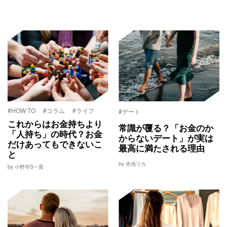
#HOW TO
#コラム
#ライフ
#デート
これからはお金持ちより
常識が覆る？「お金のか
「人持ち」の時代？お金
からないデート」が実は
だけあってもできないこ
最高に満たされる理由
と
by 赤池リカ
by 小野寺S一貴