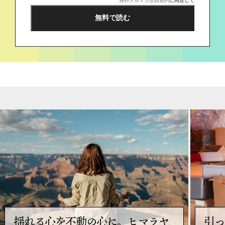
無料メルマガ登録規約
に同意して
揺れる心を不動の心に。ヒマラヤ
引っ