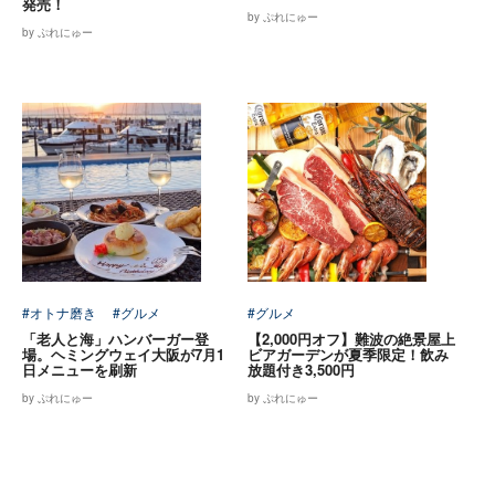
発売！
by ぷれにゅー
by ぷれにゅー
#オトナ磨き
#グルメ
#グルメ
「老人と海」ハンバーガー登
【2,000円オフ】難波の絶景屋上
場。ヘミングウェイ大阪が7月1
ビアガーデンが夏季限定！飲み
日メニューを刷新
放題付き3,500円
by ぷれにゅー
by ぷれにゅー