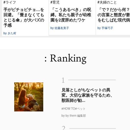
#ライフ
#育児
#夫婦のこと
手がビチョビチョ…を
「こうあるべき」の呪
「で？だから何？
回避。「畳まなくても
縛。私たち親子が幼稚
の言葉と態度が妻
とじる傘」が大バズの
園を2度辞めたワケ
をむしばむ現代病
予感
by 佐藤友美子
by 手塚巧子
by きた村
: Ranking
1
見落としがちなペットの異
変。大切な家族を守るため、
獣医師が勧...
#HOW TO
#ペット
by by them 編集部
2