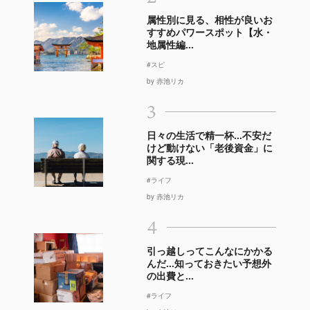
属性別に見る、相性が良いお
すすめパワースポット【水・
地属性編...
#スピ
by 赤池リカ
3
日々の生活で精一杯…不安だ
けど動けない「老後資金」に
関する現...
#ライフ
by 赤池リカ
4
引っ越しってこんなにかかる
んだ…知っておきたい予想外
の出費と...
#ライフ