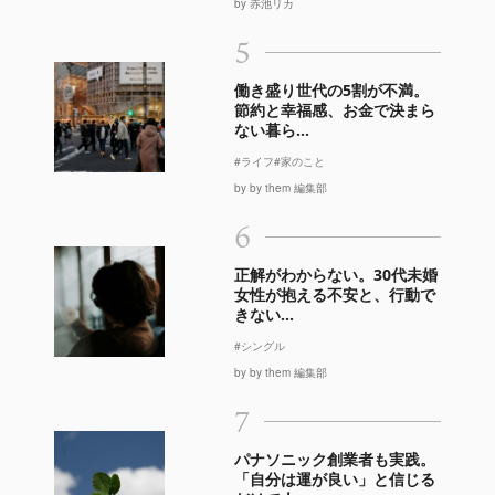
by 赤池リカ
5
働き盛り世代の5割が不満。
節約と幸福感、お金で決まら
ない暮ら...
#ライフ
#家のこと
by by them 編集部
6
正解がわからない。30代未婚
女性が抱える不安と、行動で
きない...
#シングル
by by them 編集部
7
パナソニック創業者も実践。
「自分は運が良い」と信じる