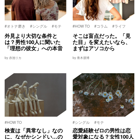
#オトナ磨き
#シングル
#モテ
#HOW TO
#コラム
#ライフ
外見より大切な条件と
そこは盲点だった。「見
は？男性100人に聞いた
た目」を変えたいなら、
「理想の彼女」への本音
まずはアソコから
by 赤池リカ
by 青木朋博
#HOW TO
#シングル
#モテ
検査は「異常なし」なの
恋愛経験ゼロの男性は恋
に、なぜかシンドい…の
愛対象になる？女性100人