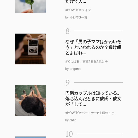
だけで人...
#HOW TO
#ライフ
by 小野寺S一貴
8
なぜ「男の子ママはかわいそ
う」といわれるのか？負け組
とよばれ...
#私しばる、言葉
#育児
#親と子
by angerire
9
円満カップルは知っている。
落ち込んだときに彼氏・彼女
が「して...
#HOW TO
#パートナー
#夫婦のこと
by chito
10