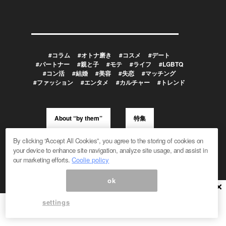
#コラム
#オトナ磨き
#コスメ
#デート
#パートナー
#親と子
#モテ
#ライフ
#LGBTQ
#コン活
#結婚
#美容
#失恋
#マッチング
#ファッション
#エンタメ
#カルチャー
#トレンド
About “by them”
特集
By clicking “Accept All Cookies”, you agree to the storing of cookies on
your device to enhance site navigation, analyze site usage, and assist in
メルマガ登録/解除
広告掲載のお問い合わせ
our marketing efforts.
Coolie policy
編集部へのお問い合わせ
プレスリリース受付
メディア利用規約
ok
×
settings
Powered by
© 1999-2026 Magmag, Inc. All Rights Reserved