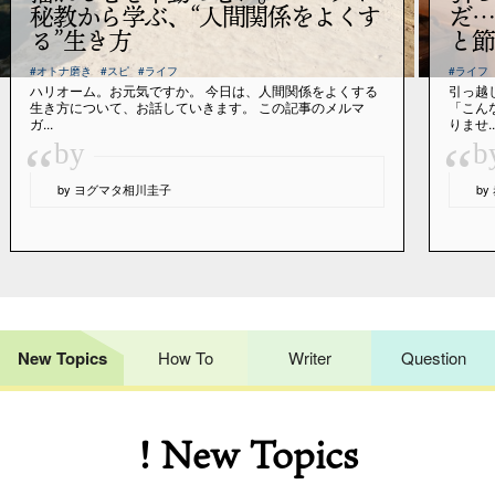
秘教から学ぶ、“人間関係をよくす
だ…
る”生き方
と節
#オトナ磨き
#スピ
#ライフ
#ライフ
ハリオーム。お元気ですか。 今日は、人間関係をよくする
引っ越
生き方について、お話していきます。 この記事のメルマ
「こん
ガ...
りませ..
“
“
by
b
by ヨグマタ相川圭子
b
New Topics
How To
Writer
Question
! New Topics