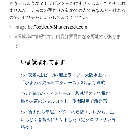
どうでしょうか？トッピングをかけすぎてしまったかもしれ
ませんが、チョコの手作りが初めての人でもなんとか作れる
ので、ぜひチャレンジしてみてください。
image by:
Tooykrub
/
Shutterstock.com
※掲載時の情報です。内容は変更になる可能性がありま
す。
いま読まれてます
>>>夜景×生ビール×船上ライブ。大阪水上バス
「ひまわり納涼ビアクルーズ」8月より運航
>>>京都のパティスリーが「和魂洋才」で挑む。
桃と抹茶のシャルロット、期間限定で新発売
>>>買えたら幸運。バターの名店エシレから、生
いちじくを贅沢にサンドした限定クロワッサン再
発売！