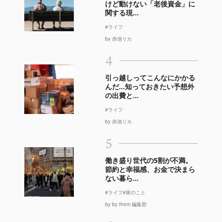
けど動けない「老後資金」に
関する現...
#ライフ
by 赤池リカ
4
引っ越しってこんなにかかる
んだ…知っておきたい予想外
の出費と...
#ライフ
by 赤池リカ
5
働き盛り世代の5割が不満。
節約と幸福感、お金で決まら
ない暮ら...
#ライフ
#家のこと
by by them 編集部