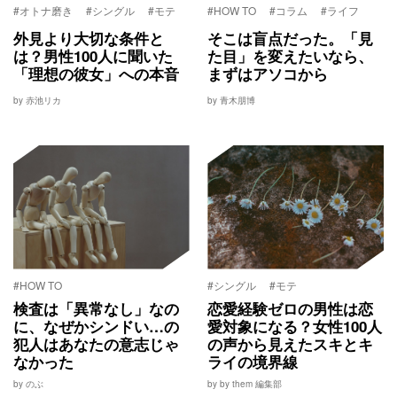
#オトナ磨き
#シングル
#モテ
#HOW TO
#コラム
#ライフ
外見より大切な条件と
そこは盲点だった。「見
は？男性100人に聞いた
た目」を変えたいなら、
「理想の彼女」への本音
まずはアソコから
by 赤池リカ
by 青木朋博
#HOW TO
#シングル
#モテ
検査は「異常なし」なの
恋愛経験ゼロの男性は恋
に、なぜかシンドい…の
愛対象になる？女性100人
犯人はあなたの意志じゃ
の声から見えたスキとキ
なかった
ライの境界線
by のぶ
by by them 編集部