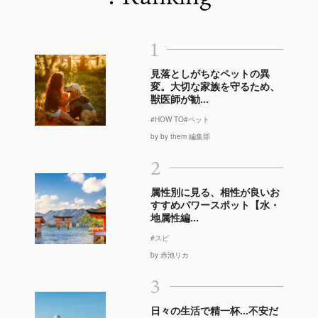
1
見落としがちなペットの異
変。大切な家族を守るため、
獣医師が勧...
#HOW TO
#ペット
by by them 編集部
2
属性別に見る、相性が良いお
すすめパワースポット【水・
地属性編...
#スピ
by 赤池リカ
3
日々の生活で精一杯…不安だ