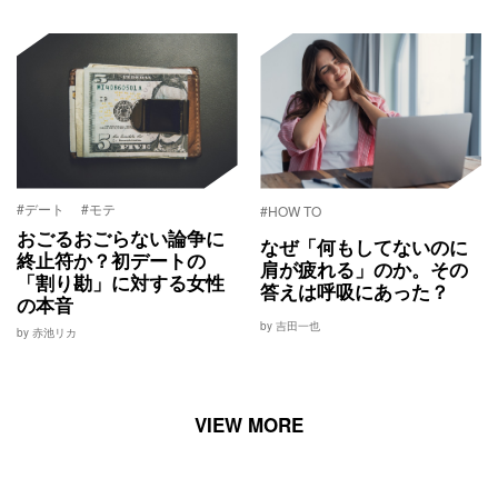
#デート
#モテ
#HOW TO
おごるおごらない論争に
なぜ「何もしてないのに
終止符か？初デートの
肩が疲れる」のか。その
「割り勘」に対する女性
答えは呼吸にあった？
の本音
by 吉田一也
by 赤池リカ
VIEW MORE