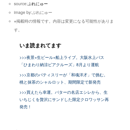
source:
ぷれにゅー
image by:ぷれにゅー
※掲載時の情報です。内容は変更になる可能性がありま
す。
いま読まれてます
>>>夜景×生ビール×船上ライブ。大阪水上バス
「ひまわり納涼ビアクルーズ」8月より運航
>>>京都のパティスリーが「和魂洋才」で挑む。
桃と抹茶のシャルロット、期間限定で新発売
>>>買えたら幸運。バターの名店エシレから、生
いちじくを贅沢にサンドした限定クロワッサン再
発売！