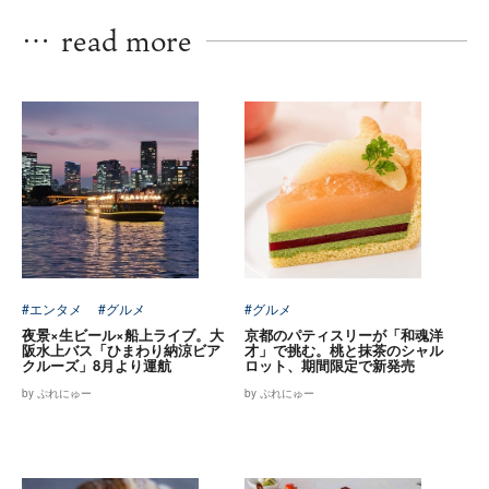
…
read more
#エンタメ
#グルメ
#グルメ
夜景×生ビール×船上ライブ。大
京都のパティスリーが「和魂洋
阪水上バス「ひまわり納涼ビア
才」で挑む。桃と抹茶のシャル
クルーズ」8月より運航
ロット、期間限定で新発売
by ぷれにゅー
by ぷれにゅー