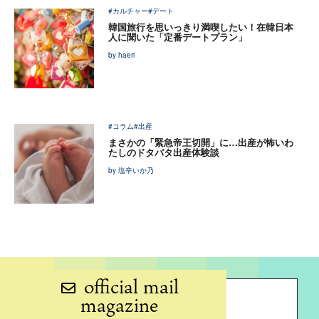
#カルチャー
#デート
韓国旅行を思いっきり満喫したい！在韓日本
人に聞いた「定番デートプラン」
by haeri
#コラム
#出産
まさかの「緊急帝王切開」に…出産が怖いわ
たしのドタバタ出産体験談
by 塩辛いか乃
official mail
magazine