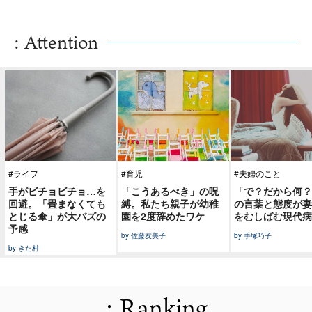
: Attention
#ライフ
#育児
#夫婦のこと
手がビチョビチョ…を
「こうあるべき」の呪
「で？だから何？
回避。「畳まなくても
縛。私たち親子が幼稚
の言葉と態度が妻
とじる傘」が大バズの
園を2度辞めたワケ
をむしばむ現代病
予感
by 佐藤友美子
by 手塚巧子
by きた村
: Ranking