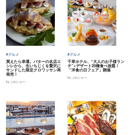
#グルメ
#グルメ
買えたら幸運。バターの名店エ
千草ホテル、“大人のお子様ラン
シレから、生いちじくを贅沢に
チ”×デザート20種食べ放題！
サンドした限定クロワッサン再
「洋食の日フェア」開催
発売！
by ぷれにゅー
by ぷれにゅー