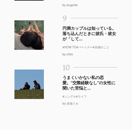
by angerire
9
円満カップルは知っている。
落ち込んだときに彼氏・彼女
が「して...
#HOW TO
#パートナー
#夫婦のこと
by chito
10
うまくいかない私の恋
愛。“交際経験なし”の女性に
聞いた苦悩と...
#シングル
#ライフ
by 赤池リカ