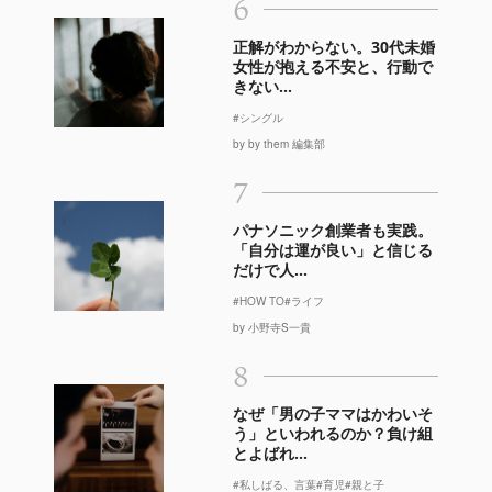
6
正解がわからない。30代未婚
女性が抱える不安と、行動で
きない...
#シングル
by by them 編集部
7
パナソニック創業者も実践。
「自分は運が良い」と信じる
だけで人...
#HOW TO
#ライフ
by 小野寺S一貴
8
なぜ「男の子ママはかわいそ
う」といわれるのか？負け組
とよばれ...
#私しばる、言葉
#育児
#親と子