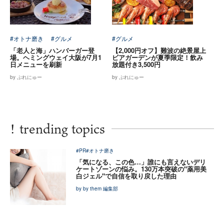
#オトナ磨き
#グルメ
#グルメ
「老人と海」ハンバーガー登
【2,000円オフ】難波の絶景屋上
場。ヘミングウェイ大阪が7月1
ビアガーデンが夏季限定！飲み
日メニューを刷新
放題付き3,500円
by ぷれにゅー
by ぷれにゅー
!
trending topics
#PR
#オトナ磨き
「気になる、この色…」誰にも言えないデリ
ケートゾーンの悩み。130万本突破の"薬用美
白ジェル"で自信を取り戻した理由
by by them 編集部