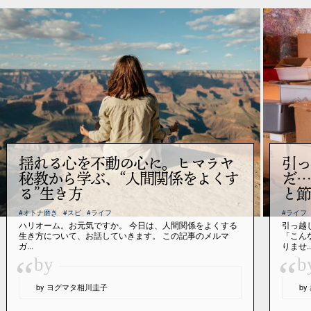
揺れる心を不動の心に。ヒマラヤ
引っ
秘教から学ぶ、“人間関係をよくす
だ…
る”生き方
と節
#オトナ磨き
#スピ
#ライフ
#ライフ
ハリオーム。お元気ですか。 今日は、人間関係をよくする
引っ越
生き方について、お話していきます。 この記事のメルマ
「こん
ガ...
りませ..
“
“
by
b
by ヨグマタ相川圭子
b