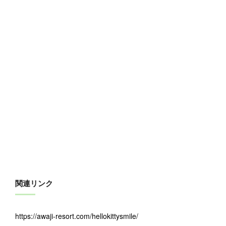
関連リンク
https://awaji-resort.com/hellokittysmile/