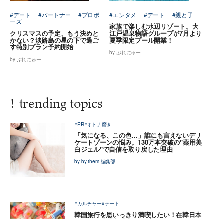
#デート
#パートナー
#プロポ
#エンタメ
#デート
#親と子
ーズ
家族で楽しむ水辺リゾート。大
クリスマスの予定、もう決めと
江戸温泉物語グループが7月より
かない？淡路島の星の下で過ご
夏季限定プール開業！
す特別プラン予約開始
by ぷれにゅー
by ぷれにゅー
!
trending topics
#PR
#オトナ磨き
「気になる、この色…」誰にも言えないデリ
ケートゾーンの悩み。130万本突破の"薬用美
白ジェル"で自信を取り戻した理由
by by them 編集部
#カルチャー
#デート
韓国旅行を思いっきり満喫したい！在韓日本