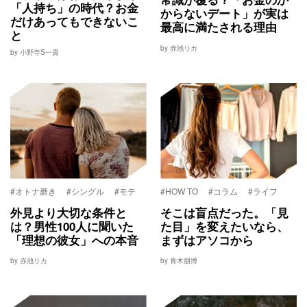
「人持ち」の時代？お金
からないデート」が実は
だけあってもできないこ
最高に満たされる理由
と
by 赤池リカ
by 小野寺S一貴
#オトナ磨き
#シングル
#モテ
#HOW TO
#コラム
#ライフ
外見より大切な条件と
そこは盲点だった。「見
は？男性100人に聞いた
た目」を変えたいなら、
「理想の彼女」への本音
まずはアソコから
by 赤池リカ
by 青木朋博