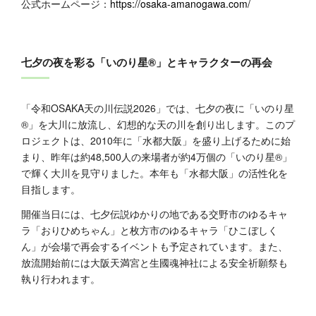
公式ホームページ：
https://osaka-amanogawa.com/
七夕の夜を彩る「いのり星®」とキャラクターの再会
「令和OSAKA天の川伝説2026」では、七夕の夜に「いのり星
®」を大川に放流し、幻想的な天の川を創り出します。このプ
ロジェクトは、2010年に「水都大阪」を盛り上げるために始
まり、昨年は約48,500人の来場者が約4万個の「いのり星®」
で輝く大川を見守りました。本年も「水都大阪」の活性化を
目指します。
開催当日には、七夕伝説ゆかりの地である交野市のゆるキャ
ラ「おりひめちゃん」と枚方市のゆるキャラ「ひこぼしく
ん」が会場で再会するイベントも予定されています。また、
放流開始前には大阪天満宮と生國魂神社による安全祈願祭も
執り行われます。