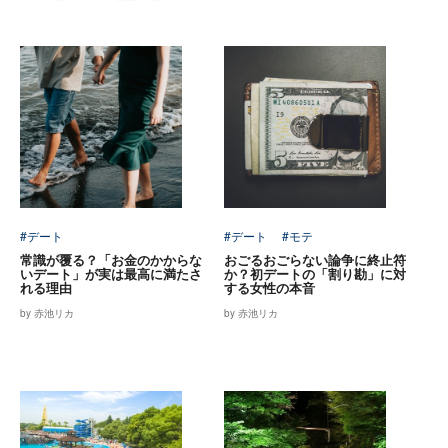
#デート
#デート
#モテ
常識が覆る？「お金のかからな
おごるおごらない論争に終止符
いデート」が実は最高に満たさ
か？初デートの「割り勘」に対
れる理由
する女性の本音
by 赤池リカ
by 赤池リカ