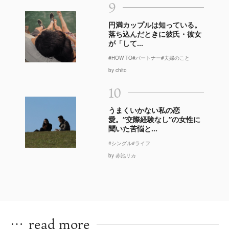
9
円満カップルは知っている。
落ち込んだときに彼氏・彼女
が「して...
#HOW TO
#パートナー
#夫婦のこと
by chito
10
うまくいかない私の恋
愛。“交際経験なし”の女性に
聞いた苦悩と...
#シングル
#ライフ
by 赤池リカ
…
read more