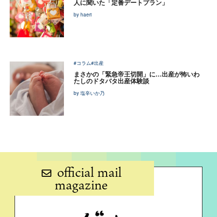
人に聞いた「定番デートプラン」
by haeri
#コラム
#出産
まさかの「緊急帝王切開」に…出産が怖いわ
たしのドタバタ出産体験談
by 塩辛いか乃
official mail
magazine