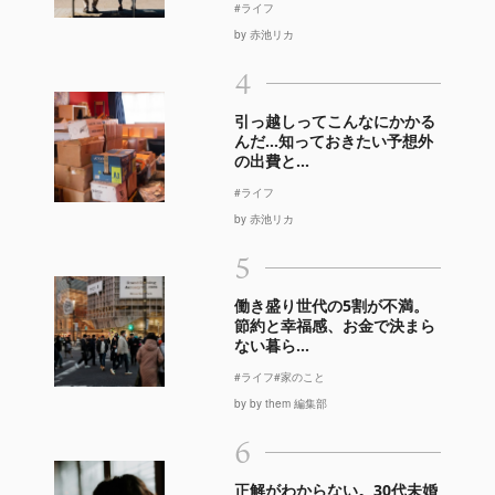
#ライフ
by 赤池リカ
4
引っ越しってこんなにかかる
んだ…知っておきたい予想外
の出費と...
#ライフ
by 赤池リカ
5
働き盛り世代の5割が不満。
節約と幸福感、お金で決まら
ない暮ら...
#ライフ
#家のこと
by by them 編集部
6
正解がわからない。30代未婚