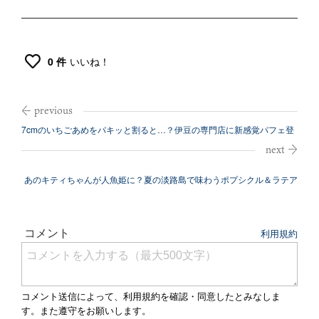
0 件
いいね！
7cmのいちごあめをパキッと割ると…？伊豆の専門店に新感覚パフェ登
場
あのキティちゃんが人魚姫に？夏の淡路島で味わうポプシクル＆ラテア
ート