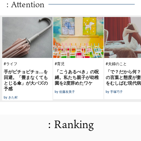
: Attention
#ライフ
#育児
#夫婦のこと
手がビチョビチョ…を
「こうあるべき」の呪
「で？だから何？
回避。「畳まなくても
縛。私たち親子が幼稚
の言葉と態度が妻
とじる傘」が大バズの
園を2度辞めたワケ
をむしばむ現代病
予感
by 佐藤友美子
by 手塚巧子
by きた村
: Ranking