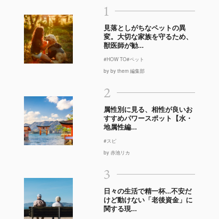
1
見落としがちなペットの異
変。大切な家族を守るため、
獣医師が勧...
#HOW TO
#ペット
by by them 編集部
2
属性別に見る、相性が良いお
すすめパワースポット【水・
地属性編...
#スピ
by 赤池リカ
3
日々の生活で精一杯…不安だ
けど動けない「老後資金」に
関する現...