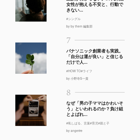
女性が抱える不安と、行動で
きない...
#シングル
by by them 編集部
7
パナソニック創業者も実践。
「自分は運が良い」と信じる
だけで人...
#HOW TO
#ライフ
by 小野寺S一貴
8
なぜ「男の子ママはかわいそ
う」といわれるのか？負け組
とよばれ...
#私しばる、言葉
#育児
#親と子
by angerire