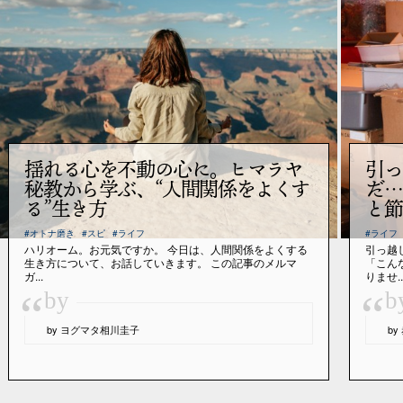
揺れる心を不動の心に。ヒマラヤ
引っ
秘教から学ぶ、“人間関係をよくす
だ…
る”生き方
と節
#オトナ磨き
#スピ
#ライフ
#ライフ
ハリオーム。お元気ですか。 今日は、人間関係をよくする
引っ越
生き方について、お話していきます。 この記事のメルマ
「こん
ガ...
りませ..
“
“
by
b
by ヨグマタ相川圭子
b