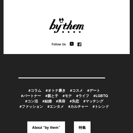
Follow Us
#コラム
#オトナ磨き
#コスメ
#デート
#パートナー
#親と子
#モテ
#ライフ
#LGBTQ
#コン活
#結婚
#美容
#失恋
#マッチング
#ファッション
#エンタメ
#カルチャー
#トレンド
About “by them”
特集