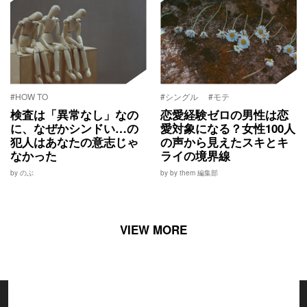
#HOW TO
#シングル
#モテ
検査は「異常なし」なの
恋愛経験ゼロの男性は恋
に、なぜかシンドい…の
愛対象になる？女性100人
犯人はあなたの意志じゃ
の声から見えたスキとキ
なかった
ライの境界線
by のぶ
by by them 編集部
VIEW MORE