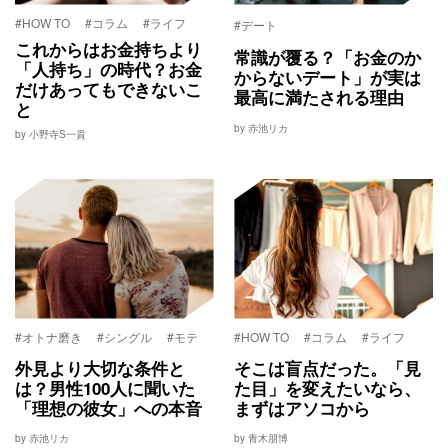
#HOW TO
#コラム
#ライフ
#デート
これからはお金持ちより
常識が覆る？「お金のか
「人持ち」の時代？お金
からないデート」が実は
だけあってもできないこ
最高に満たされる理由
と
by 赤池リカ
by 小野寺S一貴
#オトナ磨き
#シングル
#モテ
#HOW TO
#コラム
#ライフ
外見より大切な条件と
そこは盲点だった。「見
は？男性100人に聞いた
た目」を変えたいなら、
「理想の彼女」への本音
まずはアソコから
by 赤池リカ
by 青木朋博