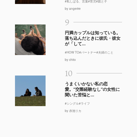
#私しばる、言葉
#育児
#親と子
by angerire
9
円満カップルは知っている。
落ち込んだときに彼氏・彼女
が「して...
#HOW TO
#パートナー
#夫婦のこと
by chito
10
うまくいかない私の恋
愛。“交際経験なし”の女性に
聞いた苦悩と...
#シングル
#ライフ
by 赤池リカ