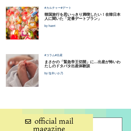
#カルチャー
#デート
韓国旅行を思いっきり満喫したい！在韓日本
人に聞いた「定番デートプラン」
by haeri
#コラム
#出産
まさかの「緊急帝王切開」に…出産が怖いわ
たしのドタバタ出産体験談
by 塩辛いか乃
official mail
magazine