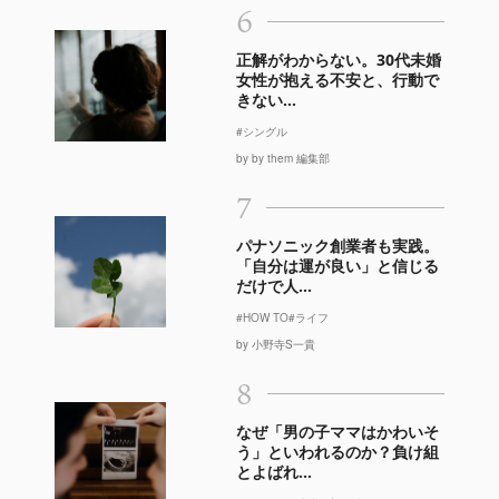
6
正解がわからない。30代未婚
女性が抱える不安と、行動で
きない...
#シングル
by by them 編集部
7
パナソニック創業者も実践。
「自分は運が良い」と信じる
だけで人...
#HOW TO
#ライフ
by 小野寺S一貴
8
なぜ「男の子ママはかわいそ
う」といわれるのか？負け組
とよばれ...