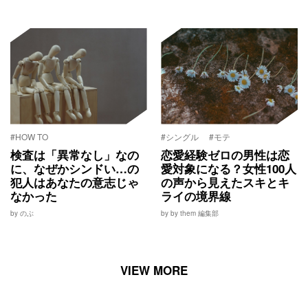
#HOW TO
#シングル
#モテ
検査は「異常なし」なの
恋愛経験ゼロの男性は恋
に、なぜかシンドい…の
愛対象になる？女性100人
犯人はあなたの意志じゃ
の声から見えたスキとキ
なかった
ライの境界線
by のぶ
by by them 編集部
VIEW MORE