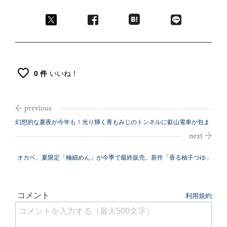
0 件
いいね！
幻想的な夏夜が今年も！光り輝く青もみじのトンネルに叡山電車が包ま
れる
オカベ、夏限定「極細めん」が今季で最終販売。新作「香る柚子つゆ」
登場