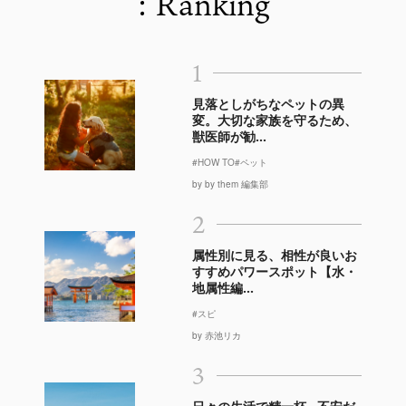
: Ranking
1
見落としがちなペットの異
変。大切な家族を守るため、
獣医師が勧...
#HOW TO
#ペット
by by them 編集部
2
属性別に見る、相性が良いお
すすめパワースポット【水・
地属性編...
#スピ
by 赤池リカ
3