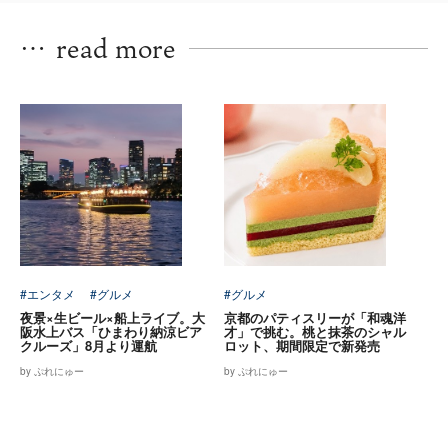
…
read more
#エンタメ
#グルメ
#グルメ
夜景×生ビール×船上ライブ。大
京都のパティスリーが「和魂洋
阪水上バス「ひまわり納涼ビア
才」で挑む。桃と抹茶のシャル
クルーズ」8月より運航
ロット、期間限定で新発売
by ぷれにゅー
by ぷれにゅー