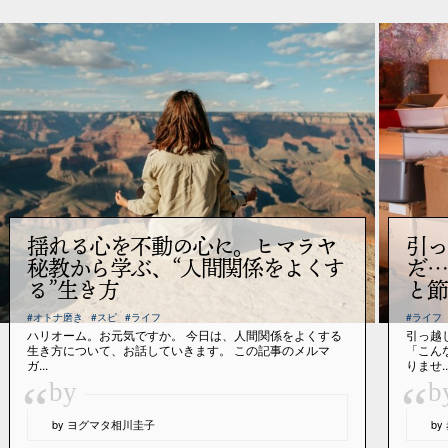
揺れる心を不動の心に。ヒマラヤ
引っ
秘教から学ぶ、“人間関係をよくす
だ…
る”生き方
と節
#オトナ磨き
#スピ
#ライフ
#ライフ
ハリオーム。お元気ですか。 今日は、人間関係をよくする
引っ越
生き方について、お話していきます。 この記事のメルマ
「こん
ガ...
りませ..
“
“
by
b
by ヨグマタ相川圭子
b