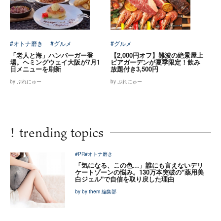
#オトナ磨き
#グルメ
#グルメ
「老人と海」ハンバーガー登
【2,000円オフ】難波の絶景屋上
場。ヘミングウェイ大阪が7月1
ビアガーデンが夏季限定！飲み
日メニューを刷新
放題付き3,500円
by ぷれにゅー
by ぷれにゅー
!
trending topics
#PR
#オトナ磨き
「気になる、この色…」誰にも言えないデリ
ケートゾーンの悩み。130万本突破の"薬用美
白ジェル"で自信を取り戻した理由
by by them 編集部