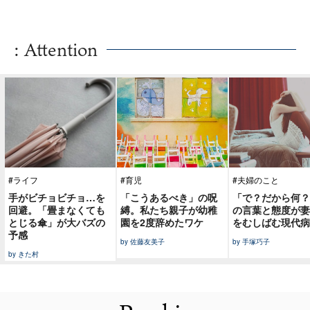
: Attention
#ライフ
#育児
#夫婦のこと
手がビチョビチョ…を
「こうあるべき」の呪
「で？だから何？
回避。「畳まなくても
縛。私たち親子が幼稚
の言葉と態度が妻
とじる傘」が大バズの
園を2度辞めたワケ
をむしばむ現代病
予感
by 佐藤友美子
by 手塚巧子
by きた村