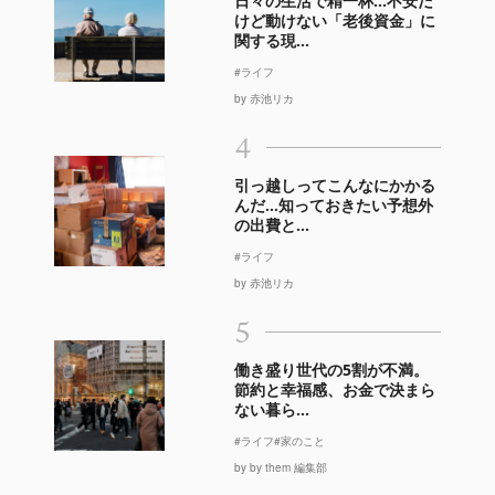
日々の生活で精一杯…不安だ
けど動けない「老後資金」に
関する現...
#ライフ
by 赤池リカ
4
引っ越しってこんなにかかる
んだ…知っておきたい予想外
の出費と...
#ライフ
by 赤池リカ
5
働き盛り世代の5割が不満。
節約と幸福感、お金で決まら
ない暮ら...
#ライフ
#家のこと
by by them 編集部