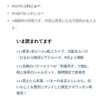
source:
ぷれにゅー
image by:ぷれにゅー
※掲載時の情報です。内容は変更になる可能性がありま
す。
いま読まれてます
>>>夜景×生ビール×船上ライブ。大阪水上バス
「ひまわり納涼ビアクルーズ」8月より運航
>>>京都のパティスリーが「和魂洋才」で挑む。
桃と抹茶のシャルロット、期間限定で新発売
>>>買えたら幸運。バターの名店エシレから、生
いちじくを贅沢にサンドした限定クロワッサン再
発売！