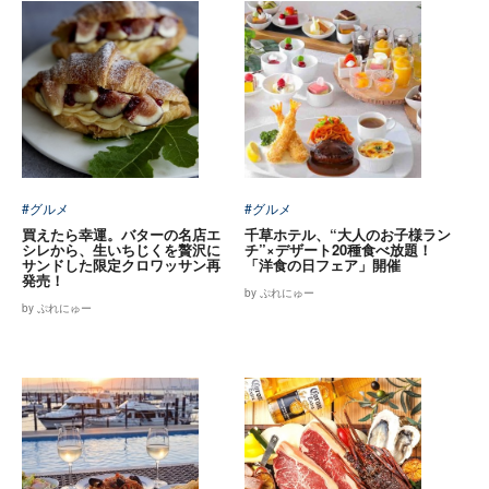
#グルメ
#グルメ
買えたら幸運。バターの名店エ
千草ホテル、“大人のお子様ラン
シレから、生いちじくを贅沢に
チ”×デザート20種食べ放題！
サンドした限定クロワッサン再
「洋食の日フェア」開催
発売！
by ぷれにゅー
by ぷれにゅー