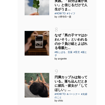
実践。「自分は運が良
い」と信じるだけで人
生がうま...
#HOW TO
#ライフ
by 小野寺S一貴
8
なぜ「男の子ママはか
わいそう」といわれる
のか？負け組とよばれ
る母親た...
#私しばる、言葉
#育児
#親と
子
by angerire
9
円満カップルは知って
いる。落ち込んだとき
に彼氏・彼女が「して
ほしい」...
#HOW TO
#パートナー
#夫婦
のこと
by chito