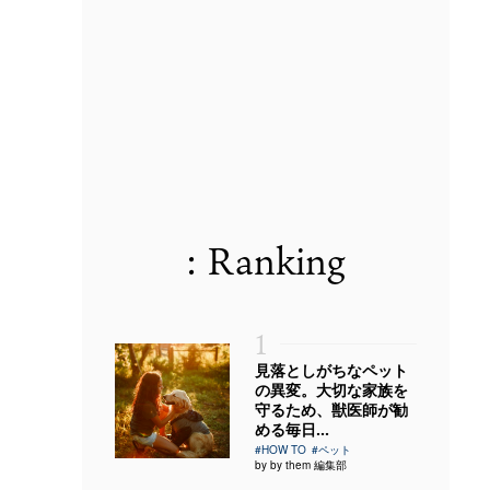
: Ranking
1
見落としがちなペット
の異変。大切な家族を
守るため、獣医師が勧
める毎日...
#HOW TO
#ペット
by by them 編集部