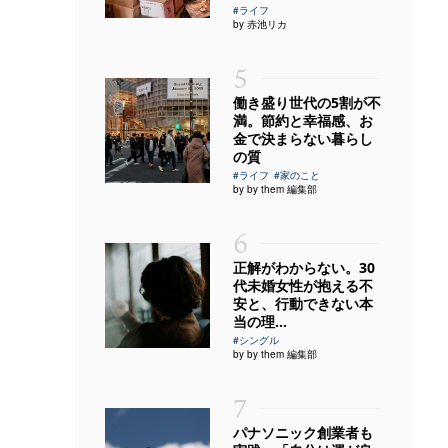
#ライフ
by 赤池リカ
5
働き盛り世代の5割が不
満。節約と幸福感、お
金で決まらない暮らし
の質
#ライフ
#家のこと
by by them 編集部
6
正解がわからない。30
代未婚女性が抱える不
安と、行動できない本
当の理...
#シングル
by by them 編集部
7
パナソニック創業者も