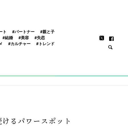
FEATURE
ート
#パートナー
#親と子
#結婚
#美容
#失恋
メ
#カルチャー
#トレンド
続けるパワースポット