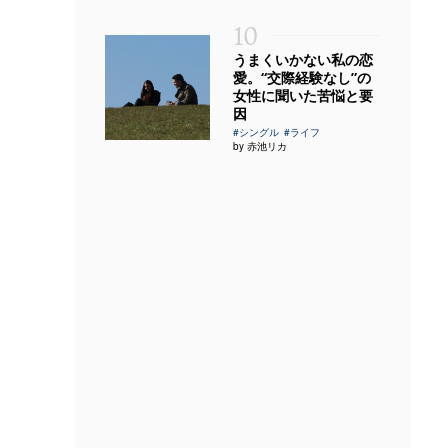
10
うまくいかない私の恋
愛。“交際経験なし”の
女性に聞いた苦悩と要
因
#シングル
#ライフ
by 赤池リカ