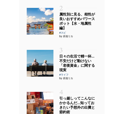
2
属性別に見る、相性が
良いおすすめパワース
ポット【水・地属性
編】
#スピ
by 赤池リカ
3
日々の生活で精一杯…
不安だけど動けない
「老後資金」に関する
現実
#ライフ
by 赤池リカ
4
引っ越しってこんなに
かかるんだ…知ってお
きたい予想外の出費と
節約術