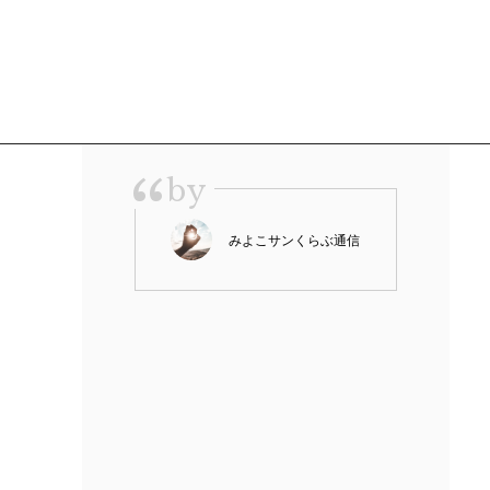
“
by
みよこサンくらぶ通信