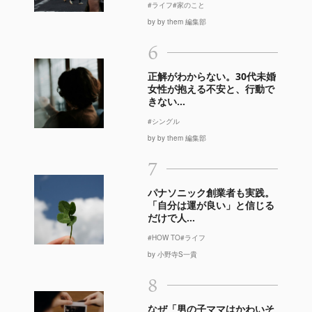
#ライフ
#家のこと
by by them 編集部
6
正解がわからない。30代未婚
女性が抱える不安と、行動で
きない...
#シングル
by by them 編集部
7
パナソニック創業者も実践。
「自分は運が良い」と信じる
だけで人...
#HOW TO
#ライフ
by 小野寺S一貴
8
なぜ「男の子ママはかわいそ