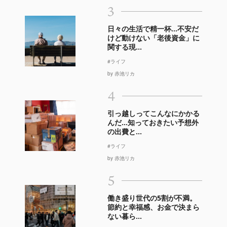
3
日々の生活で精一杯…不安だ
けど動けない「老後資金」に
関する現...
#ライフ
by 赤池リカ
4
引っ越しってこんなにかかる
んだ…知っておきたい予想外
の出費と...
#ライフ
by 赤池リカ
5
働き盛り世代の5割が不満。
節約と幸福感、お金で決まら
ない暮ら...