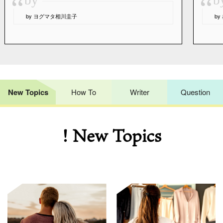
“
“
by ヨグマタ相川圭子
b
New Topics
How To
Writer
Question
! New Topics