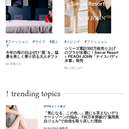
#ファッション
#ライフ
#親と
#トレンド
#ファッション
子
シリーズ累計392万枚売り上げ
今年の母の日はぜひ“黒”を。猛
のブラが水着に！San-ai Resort
暑を美しく乗り切る大人ギフト
× PEACH JOHN「ナイスバディ
水着」発売
by 赤池リカ
by ぷれにゅー
!
trending topics
#PR
#オトナ磨き
「気になる、この色…」誰にも言えないデリ
ケートゾーンの悩み。130万本突破の"薬用美
白ジェル"で自信を取り戻した理由
by by them 編集部