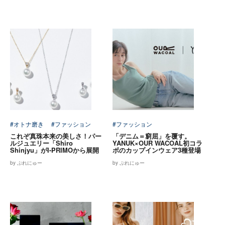
#オトナ磨き
#ファッション
#ファッション
これぞ真珠本来の美しさ！パー
「デニム＝窮屈」を覆す。
ルジュエリー「Shiro
YANUK×OUR WACOAL初コラ
Shinjyu」がI-PRIMOから展開
ボのカップインウェア3種登場
by ぷれにゅー
by ぷれにゅー