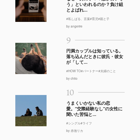
う」といわれるのか？負け組
とよばれ...
#私しばる、言葉
#育児
#親と子
by angerire
9
円満カップルは知っている。
落ち込んだときに彼氏・彼女
が「して...
#HOW TO
#パートナー
#夫婦のこと
by chito
10
うまくいかない私の恋
愛。“交際経験なし”の女性に
聞いた苦悩と...
#シングル
#ライフ
by 赤池リカ