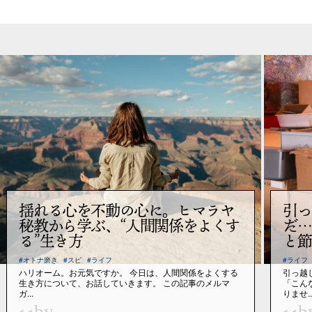
揺れる心を不動の心に。ヒマラヤ
引っ
秘教から学ぶ、“人間関係をよくす
だ…
る”生き方
と節
#オトナ磨き
#スピ
#ライフ
#ライフ
ハリオーム。お元気ですか。 今日は、人間関係をよくする
引っ越
生き方について、お話していきます。 この記事のメルマ
「こん
ガ...
りませ..
by
b