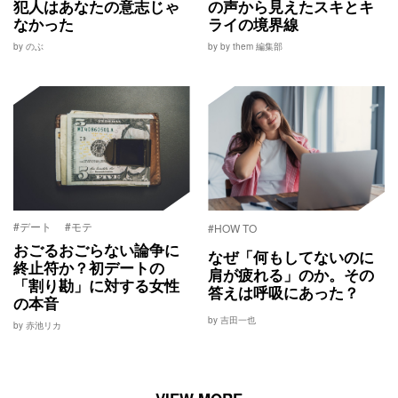
犯人はあなたの意志じゃ
の声から見えたスキとキ
なかった
ライの境界線
by のぶ
by by them 編集部
#デート
#モテ
#HOW TO
おごるおごらない論争に
なぜ「何もしてないのに
終止符か？初デートの
肩が疲れる」のか。その
「割り勘」に対する女性
答えは呼吸にあった？
の本音
by 吉田一也
by 赤池リカ