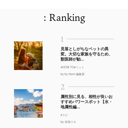
: Ranking
1
見落としがちなペットの異
変。大切な家族を守るため、
獣医師が勧...
#HOW TO
#ペット
by by them 編集部
2
属性別に見る、相性が良いお
すすめパワースポット【水・
地属性編...
#スピ
by 赤池リカ