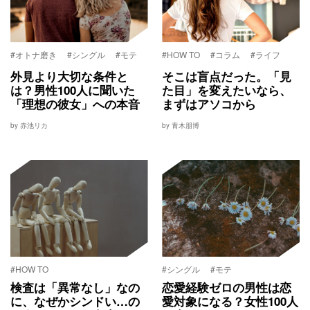
#オトナ磨き
#シングル
#モテ
#HOW TO
#コラム
#ライフ
外見より大切な条件と
そこは盲点だった。「見
は？男性100人に聞いた
た目」を変えたいなら、
「理想の彼女」への本音
まずはアソコから
by 赤池リカ
by 青木朋博
#HOW TO
#シングル
#モテ
検査は「異常なし」なの
恋愛経験ゼロの男性は恋
に、なぜかシンドい…の
愛対象になる？女性100人