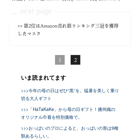
next page
→
>> 第2位はAmazon売れ筋ランキング三冠を獲得
したマスク
1
2
いま読まれてます
>>>今年の母の日はぜひ“黒”を。猛暑を美しく乗り
切る大人ギフト
>>>「HaTaKaKe」から母の日ギフト！播州織の
オリジナル巾着を特別価格で。
>>>おっぱいのプロによると、おっぱいの形は9種
類あるらしい。