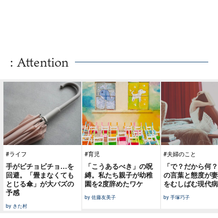
: Attention
#ライフ
#育児
#夫婦のこと
手がビチョビチョ…を
「こうあるべき」の呪
「で？だから何？
回避。「畳まなくても
縛。私たち親子が幼稚
の言葉と態度が妻
とじる傘」が大バズの
園を2度辞めたワケ
をむしばむ現代病
予感
by 佐藤友美子
by 手塚巧子
by きた村