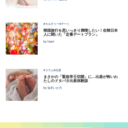
#カルチャー
#デート
韓国旅行を思いっきり満喫したい！在韓日本
人に聞いた「定番デートプラン」
by haeri
#コラム
#出産
まさかの「緊急帝王切開」に…出産が怖いわ
たしのドタバタ出産体験談
by 塩辛いか乃