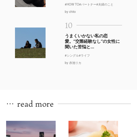
#HOW TO
#パートナー
#夫婦のこと
by chito
10
うまくいかない私の恋
愛。“交際経験なし”の女性に
聞いた苦悩と...
#シングル
#ライフ
by 赤池リカ
…
read more