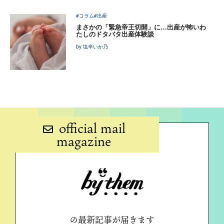
#コラム
#出産
まさかの「緊急帝王切開」に…出産が怖いわ
たしのドタバタ出産体験談
by 塩辛いか乃
official mail
magazine
の最新記事が届きます