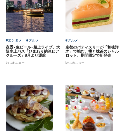
#エンタメ
#グルメ
#グルメ
夜景×生ビール×船上ライブ。大
京都のパティスリーが「和魂洋
阪水上バス「ひまわり納涼ビア
才」で挑む。桃と抹茶のシャル
クルーズ」8月より運航
ロット、期間限定で新発売
by ぷれにゅー
by ぷれにゅー