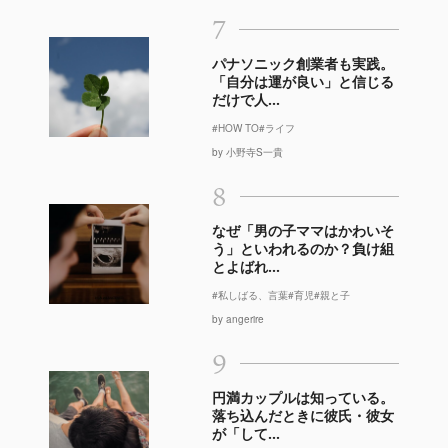
7
パナソニック創業者も実践。
「自分は運が良い」と信じる
だけで人...
#HOW TO
#ライフ
by 小野寺S一貴
8
なぜ「男の子ママはかわいそ
う」といわれるのか？負け組
とよばれ...
#私しばる、言葉
#育児
#親と子
by angerire
9
円満カップルは知っている。
落ち込んだときに彼氏・彼女
が「して...