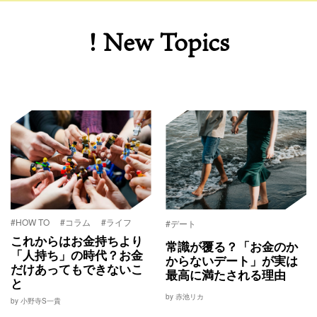
! New Topics
#HOW TO
#コラム
#ライフ
#デート
これからはお金持ちより
常識が覆る？「お金のか
「人持ち」の時代？お金
からないデート」が実は
だけあってもできないこ
最高に満たされる理由
と
by 赤池リカ
by 小野寺S一貴