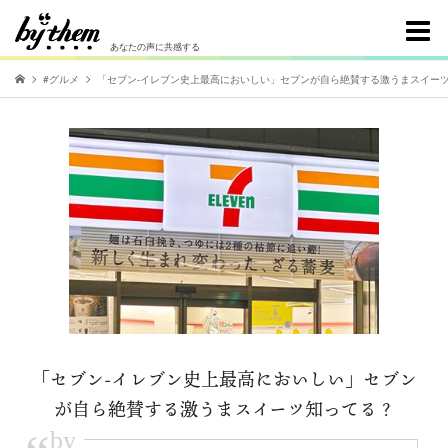
あなたの声に共感する
#グルメ
「セブン-イレブン史上最高においしい」セブンが自ら絶賛する激うまスイー
「セブン-イレブン史上最高においしい」セブン
が自ら絶賛する激うまスイーツ知ってる？
by