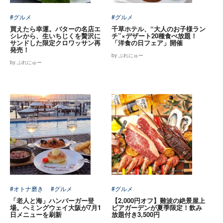
#グルメ
#グルメ
買えたら幸運。バターの名店エ
千草ホテル、“大人のお子様ラン
シレから、生いちじくを贅沢に
チ”×デザート20種食べ放題！
サンドした限定クロワッサン再
「洋食の日フェア」開催
発売！
by ぷれにゅー
by ぷれにゅー
#オトナ磨き
#グルメ
#グルメ
「老人と海」ハンバーガー登
【2,000円オフ】難波の絶景屋上
場。ヘミングウェイ大阪が7月1
ビアガーデンが夏季限定！飲み
日メニューを刷新
放題付き3,500円