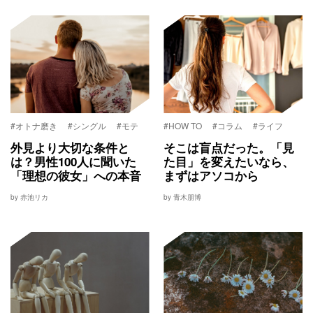
#オトナ磨き
#シングル
#モテ
#HOW TO
#コラム
#ライフ
外見より大切な条件と
そこは盲点だった。「見
は？男性100人に聞いた
た目」を変えたいなら、
「理想の彼女」への本音
まずはアソコから
by 赤池リカ
by 青木朋博