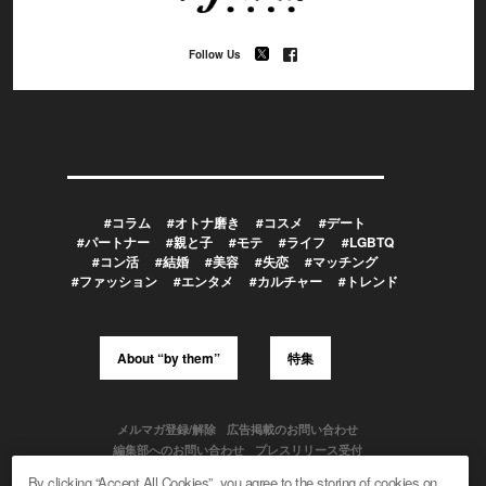
Follow Us
#コラム
#オトナ磨き
#コスメ
#デート
#パートナー
#親と子
#モテ
#ライフ
#LGBTQ
#コン活
#結婚
#美容
#失恋
#マッチング
#ファッション
#エンタメ
#カルチャー
#トレンド
About “by them”
特集
メルマガ登録/解除
広告掲載のお問い合わせ
編集部へのお問い合わせ
プレスリリース受付
メディア利用規約
By clicking “Accept All Cookies”, you agree to the storing of cookies on