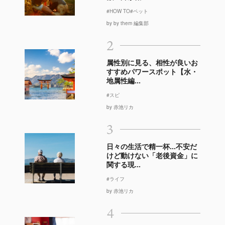
#HOW TO
#ペット
by by them 編集部
2
属性別に見る、相性が良いお
すすめパワースポット【水・
地属性編...
#スピ
by 赤池リカ
3
日々の生活で精一杯…不安だ
けど動けない「老後資金」に
関する現...
#ライフ
by 赤池リカ
4