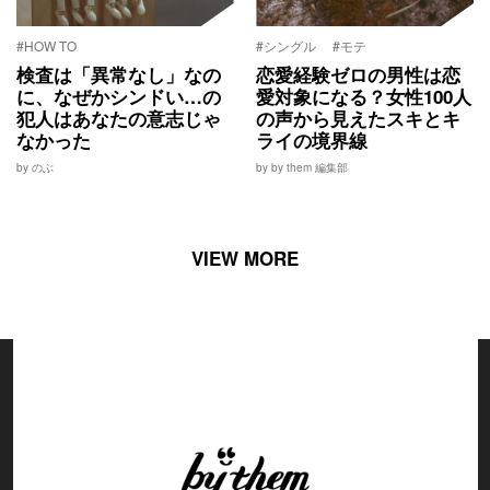
#HOW TO
#シングル
#モテ
検査は「異常なし」なの
恋愛経験ゼロの男性は恋
に、なぜかシンドい…の
愛対象になる？女性100人
犯人はあなたの意志じゃ
の声から見えたスキとキ
なかった
ライの境界線
by のぶ
by by them 編集部
VIEW MORE