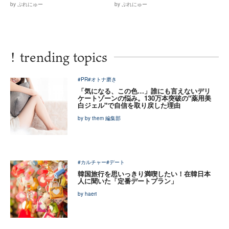
by ぷれにゅー
by ぷれにゅー
!
trending topics
#PR
#オトナ磨き
「気になる、この色…」誰にも言えないデリ
ケートゾーンの悩み。130万本突破の"薬用美
白ジェル"で自信を取り戻した理由
by by them 編集部
#カルチャー
#デート
韓国旅行を思いっきり満喫したい！在韓日本
人に聞いた「定番デートプラン」
by haeri