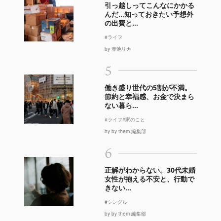
引っ越しってこんなにかかる
んだ…知っておきたい予想外
の出費と...
#ライフ
by 赤池リカ
5
働き盛り世代の5割が不満。
節約と幸福感、お金で決まら
ない暮ら...
#ライフ
#家のこと
by by them 編集部
6
正解がわからない。30代未婚
女性が抱える不安と、行動で
きない...
#シングル
by by them 編集部