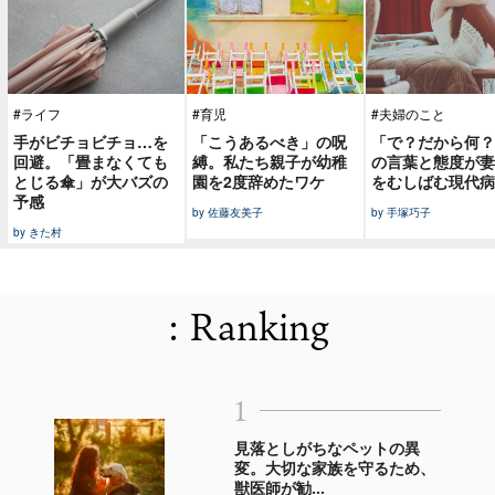
#ライフ
#育児
#夫婦のこと
手がビチョビチョ…を
「こうあるべき」の呪
「で？だから何？
回避。「畳まなくても
縛。私たち親子が幼稚
の言葉と態度が妻
とじる傘」が大バズの
園を2度辞めたワケ
をむしばむ現代病
予感
by 佐藤友美子
by 手塚巧子
by きた村
: Ranking
1
見落としがちなペットの異
変。大切な家族を守るため、
獣医師が勧...