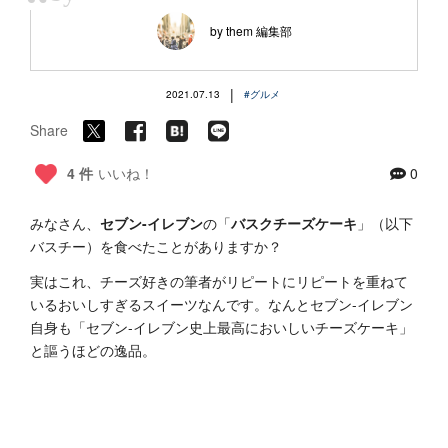
“
by them 編集部
|
2021.07.13
#グルメ
Share
4 件
いいね！
0
みなさん、
セブン-イレブン
の「
バスクチーズケーキ
」（以下
バスチー）を食べたことがありますか？
実はこれ、チーズ好きの筆者がリピートにリピートを重ねて
いるおいしすぎるスイーツなんです。なんとセブン-イレブン
自身も「セブン-イレブン史上最高においしいチーズケーキ」
と謳うほどの逸品。