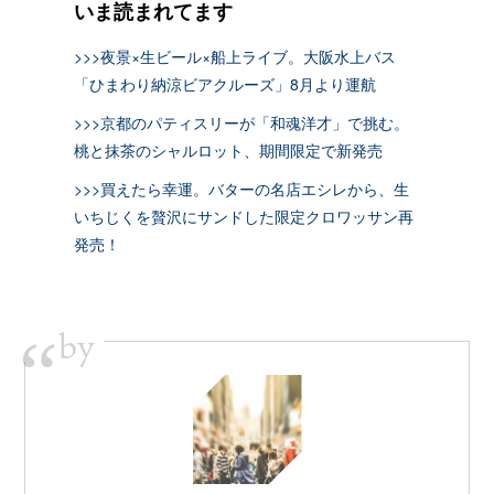
いま読まれてます
>>>夜景×生ビール×船上ライブ。大阪水上バス
「ひまわり納涼ビアクルーズ」8月より運航
>>>京都のパティスリーが「和魂洋才」で挑む。
桃と抹茶のシャルロット、期間限定で新発売
>>>買えたら幸運。バターの名店エシレから、生
いちじくを贅沢にサンドした限定クロワッサン再
発売！
by
“