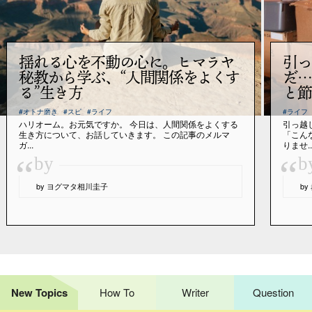
揺れる心を不動の心に。ヒマラヤ
引っ
秘教から学ぶ、“人間関係をよくす
だ…
る”生き方
と節
#オトナ磨き
#スピ
#ライフ
#ライフ
ハリオーム。お元気ですか。 今日は、人間関係をよくする
引っ越
生き方について、お話していきます。 この記事のメルマ
「こん
ガ...
りませ..
“
“
by
b
by ヨグマタ相川圭子
b
New Topics
How To
Writer
Question