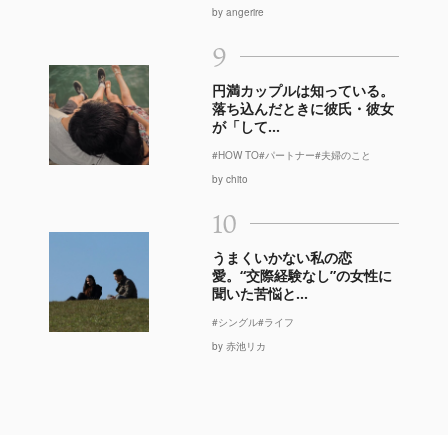
by angerire
9
円満カップルは知っている。
落ち込んだときに彼氏・彼女
が「して...
#HOW TO
#パートナー
#夫婦のこと
by chito
10
うまくいかない私の恋
愛。“交際経験なし”の女性に
聞いた苦悩と...
#シングル
#ライフ
by 赤池リカ