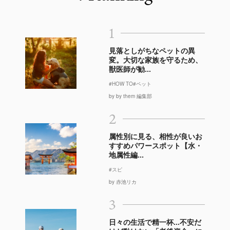
1
見落としがちなペットの異
変。大切な家族を守るため、
獣医師が勧...
#HOW TO
#ペット
by by them 編集部
2
属性別に見る、相性が良いお
すすめパワースポット【水・
地属性編...
#スピ
by 赤池リカ
3
日々の生活で精一杯…不安だ