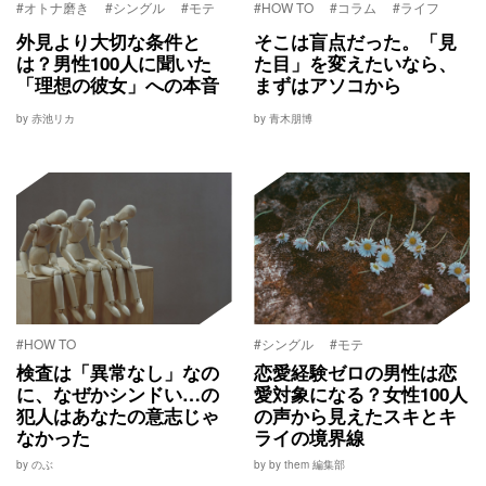
#オトナ磨き
#シングル
#モテ
#HOW TO
#コラム
#ライフ
外見より大切な条件と
そこは盲点だった。「見
は？男性100人に聞いた
た目」を変えたいなら、
「理想の彼女」への本音
まずはアソコから
by 赤池リカ
by 青木朋博
#HOW TO
#シングル
#モテ
検査は「異常なし」なの
恋愛経験ゼロの男性は恋
に、なぜかシンドい…の
愛対象になる？女性100人
犯人はあなたの意志じゃ
の声から見えたスキとキ
なかった
ライの境界線
by のぶ
by by them 編集部