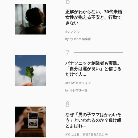
6
正解がわからない。30代未婚
女性が抱える不安と、行動で
きない...
#シングル
by by them 編集部
7
パナソニック創業者も実践。
「自分は運が良い」と信じる
だけで人...
#HOW TO
#ライフ
by 小野寺S一貴
8
なぜ「男の子ママはかわいそ
う」といわれるのか？負け組
とよばれ...
#私しばる、言葉
#育児
#親と子