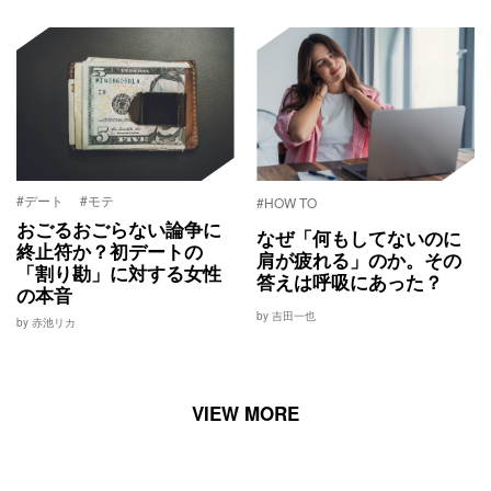
#デート
#モテ
#HOW TO
おごるおごらない論争に
なぜ「何もしてないのに
終止符か？初デートの
肩が疲れる」のか。その
「割り勘」に対する女性
答えは呼吸にあった？
の本音
by 吉田一也
by 赤池リカ
VIEW MORE