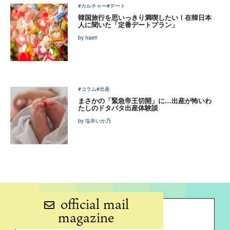
#カルチャー
#デート
韓国旅行を思いっきり満喫したい！在韓日本
人に聞いた「定番デートプラン」
by haeri
#コラム
#出産
まさかの「緊急帝王切開」に…出産が怖いわ
たしのドタバタ出産体験談
by 塩辛いか乃
official mail
magazine