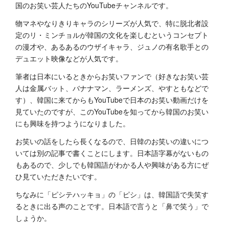
国のお笑い芸人たちのYouTubeチャンネルです。
物マネやなりきりキャラのシリーズが人気で、特に脱北者設
定のリ・ミンチョルが韓国の文化を楽しむというコンセプト
の漫才や、あるあるのウザイキャラ、ジュノの有名歌手との
デュエット映像などが人気です。
筆者は日本にいるときからお笑いファンで（好きなお笑い芸
人は金属バット、バナナマン、ラーメンズ、やすともなどで
す）、韓国に来てからもYouTubeで日本のお笑い動画だけを
見ていたのですが、このYouTubeを知ってから韓国のお笑い
にも興味を持つようになりました。
お笑いの話をしたら長くなるので、日韓のお笑いの違いにつ
いては別の記事で書くことにします。日本語字幕がないもの
もあるので、少しでも韓国語がわかる人や興味がある方にぜ
ひ見ていただきたいです。
ちなみに「ピシテハッキョ」の「ピシ」は、韓国語で失笑す
るときに出る声のことです。日本語で言うと「鼻で笑う」で
しょうか。