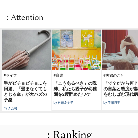
: Attention
#ライフ
#育児
#夫婦のこと
手がビチョビチョ…を
「こうあるべき」の呪
「で？だから何？
回避。「畳まなくても
縛。私たち親子が幼稚
の言葉と態度が妻
とじる傘」が大バズの
園を2度辞めたワケ
をむしばむ現代病
予感
by 佐藤友美子
by 手塚巧子
by きた村
: Ranking