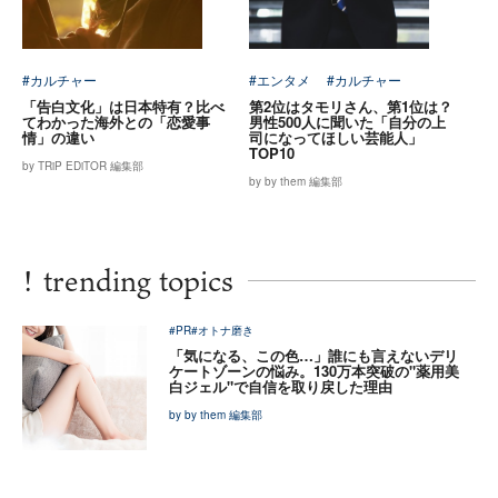
#カルチャー
#エンタメ
#カルチャー
「告白文化」は日本特有？比べ
第2位はタモリさん、第1位は？
てわかった海外との「恋愛事
男性500人に聞いた「自分の上
情」の違い
司になってほしい芸能人」
TOP10
by TRiP EDiTOR 編集部
by by them 編集部
!
trending topics
#PR
#オトナ磨き
「気になる、この色…」誰にも言えないデリ
ケートゾーンの悩み。130万本突破の"薬用美
白ジェル"で自信を取り戻した理由
by by them 編集部