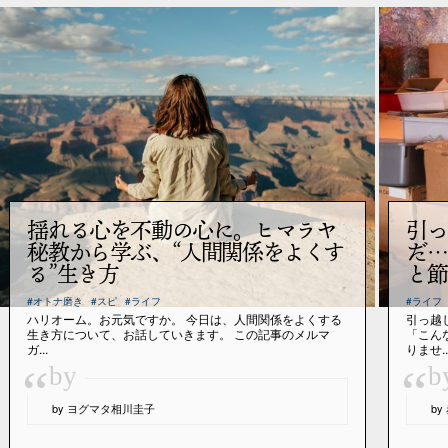
揺れる心を不動の心に。ヒマラヤ
引っ
秘教から学ぶ、“人間関係をよくす
だ…
る”生き方
と節
#オトナ磨き
#スピ
#ライフ
#ライフ
ハリオーム。お元気ですか。 今日は、人間関係をよくする
引っ越
生き方について、お話していきます。 この記事のメルマ
「こん
ガ...
りませ..
“
“
by
b
by ヨグマタ相川圭子
b