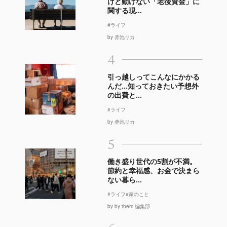
けど動けない「老後資金」に
関する現...
#ライフ
by 赤池リカ
4
引っ越しってこんなにかかる
んだ…知っておきたい予想外
の出費と...
#ライフ
by 赤池リカ
5
働き盛り世代の5割が不満。
節約と幸福感、お金で決まら
ない暮ら...
#ライフ
#家のこと
by by them 編集部