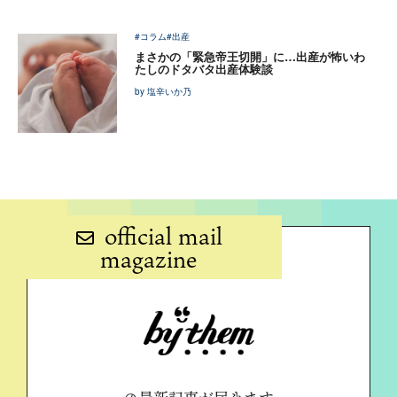
#コラム
#出産
まさかの「緊急帝王切開」に…出産が怖いわ
たしのドタバタ出産体験談
by 塩辛いか乃
official mail
magazine