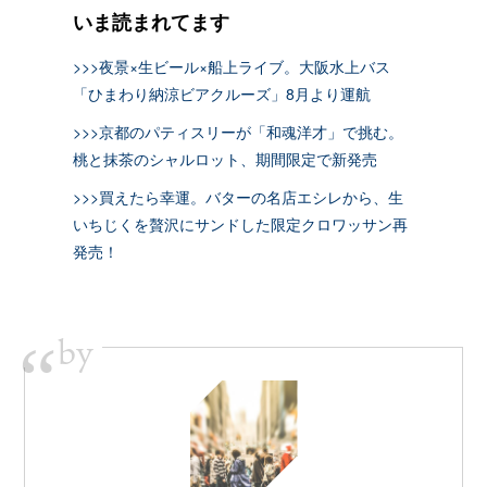
いま読まれてます
>>>夜景×生ビール×船上ライブ。大阪水上バス
「ひまわり納涼ビアクルーズ」8月より運航
>>>京都のパティスリーが「和魂洋才」で挑む。
桃と抹茶のシャルロット、期間限定で新発売
>>>買えたら幸運。バターの名店エシレから、生
いちじくを贅沢にサンドした限定クロワッサン再
発売！
by
“