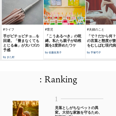
#ライフ
#育児
#夫婦のこと
手がビチョビチョ…を
「こうあるべき」の呪
「で？だから何？
回避。「畳まなくても
縛。私たち親子が幼稚
の言葉と態度が妻
とじる傘」が大バズの
園を2度辞めたワケ
をむしばむ現代病
予感
by 佐藤友美子
by 手塚巧子
by きた村
: Ranking
1
見落としがちなペットの異
変。大切な家族を守るため、