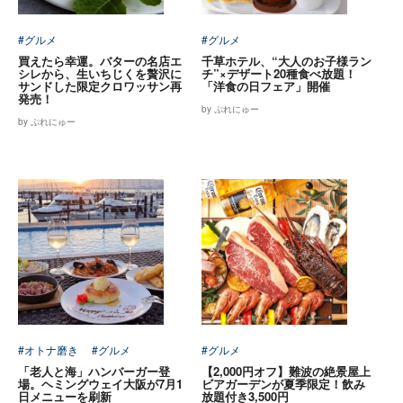
#グルメ
#グルメ
買えたら幸運。バターの名店エ
千草ホテル、“大人のお子様ラン
シレから、生いちじくを贅沢に
チ”×デザート20種食べ放題！
サンドした限定クロワッサン再
「洋食の日フェア」開催
発売！
by ぷれにゅー
by ぷれにゅー
#オトナ磨き
#グルメ
#グルメ
「老人と海」ハンバーガー登
【2,000円オフ】難波の絶景屋上
場。ヘミングウェイ大阪が7月1
ビアガーデンが夏季限定！飲み
日メニューを刷新
放題付き3,500円