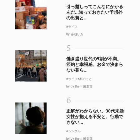
引っ越しってこんなにかかる
んだ…知っておきたい予想外
の出費と...
#ライフ
by 赤池リカ
5
働き盛り世代の5割が不満。
節約と幸福感、お金で決まら
ない暮ら...
#ライフ
#家のこと
by by them 編集部
6
正解がわからない。30代未婚
女性が抱える不安と、行動で
きない...
#シングル
by by them 編集部