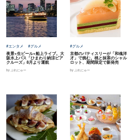
#エンタメ
#グルメ
#グルメ
夜景×生ビール×船上ライブ。大
京都のパティスリーが「和魂洋
阪水上バス「ひまわり納涼ビア
才」で挑む。桃と抹茶のシャル
クルーズ」8月より運航
ロット、期間限定で新発売
by ぷれにゅー
by ぷれにゅー