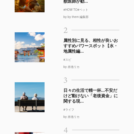
獣医師が勧...
#HOW TO
#ペット
by by them 編集部
2
属性別に見る、相性が良いお
すすめパワースポット【水・
地属性編...
#スピ
by 赤池リカ
3
日々の生活で精一杯…不安だ
けど動けない「老後資金」に
関する現...
#ライフ
by 赤池リカ
4