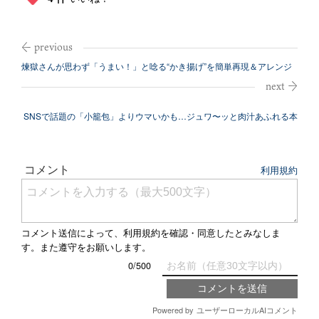
煉獄さんが思わず「うまい！」と唸る“かき揚げ”を簡単再現＆アレンジ
してみた...
SNSで話題の「小籠包」よりウマいかも…ジュワ〜ッと肉汁あふれる本
格チルド...