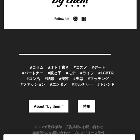
Follow Us
#コラム
#オトナ磨き
#コスメ
#デート
#パートナー
#親と子
#モテ
#ライフ
#LGBTQ
#コン活
#結婚
#美容
#失恋
#マッチング
#ファッション
#エンタメ
#カルチャー
#トレンド
About “by them”
特集
メルマガ登録/解除
広告掲載のお問い合わせ
編集部へのお問い合わせ
プレスリリース受付
メディア利用規約