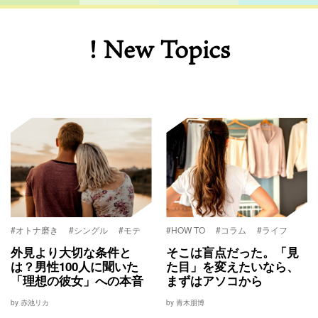
! New Topics
#オトナ磨き
#シングル
#モテ
#HOW TO
#コラム
#ライフ
外見より大切な条件と
そこは盲点だった。「見
は？男性100人に聞いた
た目」を変えたいなら、
「理想の彼女」への本音
まずはアソコから
by 赤池リカ
by 青木朋博