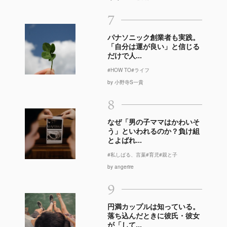
7
パナソニック創業者も実践。
「自分は運が良い」と信じる
だけで人...
#HOW TO
#ライフ
by 小野寺S一貴
8
なぜ「男の子ママはかわいそ
う」といわれるのか？負け組
とよばれ...
#私しばる、言葉
#育児
#親と子
by angerire
9
円満カップルは知っている。
落ち込んだときに彼氏・彼女
が「して...