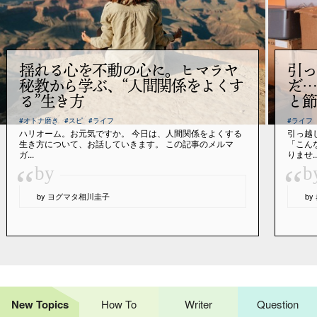
揺れる心を不動の心に。ヒマラヤ
引っ
秘教から学ぶ、“人間関係をよくす
だ…
る”生き方
と節
#オトナ磨き
#スピ
#ライフ
#ライフ
ハリオーム。お元気ですか。 今日は、人間関係をよくする
引っ越
生き方について、お話していきます。 この記事のメルマ
「こん
ガ...
りませ..
“
“
by
b
by ヨグマタ相川圭子
b
New Topics
How To
Writer
Question