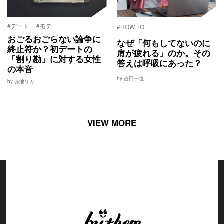
#デート
#モテ
#HOW TO
おごるおごらない論争に
なぜ「何もしてないのに
終止符か？初デートの
肩が疲れる」のか。その
「割り勘」に対する女性
答えは呼吸にあった？
の本音
by 吉田一也
by 赤池リカ
VIEW MORE