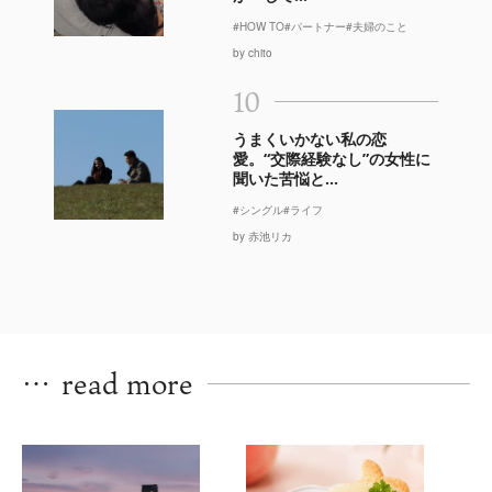
#HOW TO
#パートナー
#夫婦のこと
by chito
10
うまくいかない私の恋
愛。“交際経験なし”の女性に
聞いた苦悩と...
#シングル
#ライフ
by 赤池リカ
…
read more