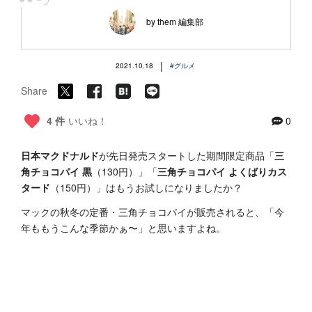
“
by them 編集部
|
2021.10.18
#グルメ
Share
4 件
いいね！
0
日本マクドナルド
が先日発売スタートした期間限定商品「
三
角チョコパイ 黒
（130円）」「
三角チョコパイ よくばりカス
タード
（150円）」はもうお試しになりましたか？
マックの秋冬の定番・三角チョコパイが販売されると、「今
年ももうこんな季節かぁ〜」と思いますよね。