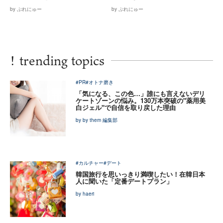
by ぷれにゅー
by ぷれにゅー
!
trending topics
#PR
#オトナ磨き
「気になる、この色…」誰にも言えないデリ
ケートゾーンの悩み。130万本突破の"薬用美
白ジェル"で自信を取り戻した理由
by by them 編集部
#カルチャー
#デート
韓国旅行を思いっきり満喫したい！在韓日本
人に聞いた「定番デートプラン」
by haeri