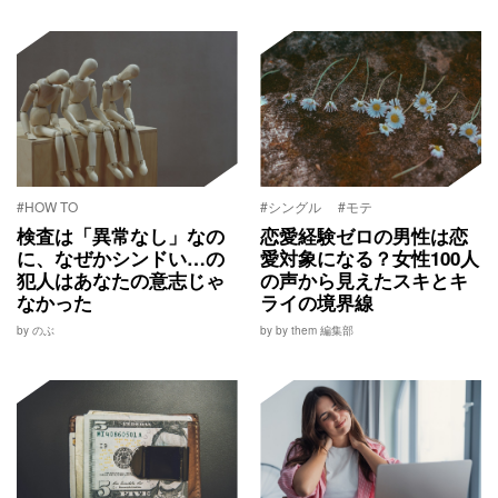
#HOW TO
#シングル
#モテ
検査は「異常なし」なの
恋愛経験ゼロの男性は恋
に、なぜかシンドい…の
愛対象になる？女性100人
犯人はあなたの意志じゃ
の声から見えたスキとキ
なかった
ライの境界線
by のぶ
by by them 編集部