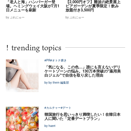
「老人と海」ハンバーガー登
【2,000円オフ】難波の絶景屋上
場。ヘミングウェイ大阪が7月1
ビアガーデンが夏季限定！飲み
日メニューを刷新
放題付き3,500円
by ぷれにゅー
by ぷれにゅー
!
trending topics
#PR
#オトナ磨き
「気になる、この色…」誰にも言えないデリ
ケートゾーンの悩み。130万本突破の"薬用美
白ジェル"で自信を取り戻した理由
by by them 編集部
#カルチャー
#デート
韓国旅行を思いっきり満喫したい！在韓日本
人に聞いた「定番デートプラン」
by haeri