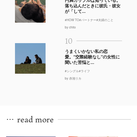
円満カップルは知っている。
落ち込んだときに彼氏・彼女
が「して...
#HOW TO
#パートナー
#夫婦のこと
by chito
10
うまくいかない私の恋
愛。“交際経験なし”の女性に
聞いた苦悩と...
#シングル
#ライフ
by 赤池リカ
…
read more