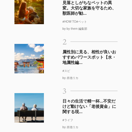
見落としがちなペットの異
変。大切な家族を守るため、
獣医師が勧...
#HOW TO
#ペット
by by them 編集部
2
属性別に見る、相性が良いお
すすめパワースポット【水・
地属性編...
#スピ
by 赤池リカ
3
日々の生活で精一杯…不安だ
けど動けない「老後資金」に
関する現...
#ライフ
by 赤池リカ