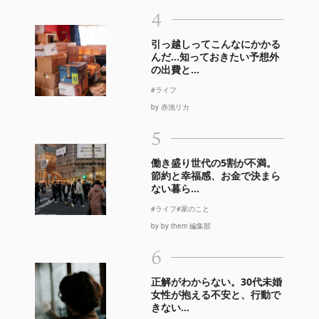
4
引っ越しってこんなにかかる
んだ…知っておきたい予想外
の出費と...
#ライフ
by 赤池リカ
5
働き盛り世代の5割が不満。
節約と幸福感、お金で決まら
ない暮ら...
#ライフ
#家のこと
by by them 編集部
6
正解がわからない。30代未婚
女性が抱える不安と、行動で
きない...