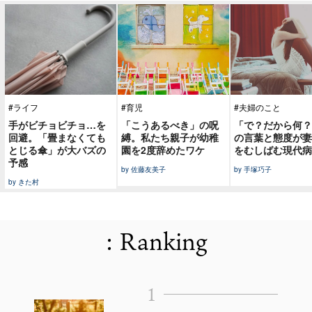
#ライフ
#育児
#夫婦のこと
手がビチョビチョ…を
「こうあるべき」の呪
「で？だから何？
回避。「畳まなくても
縛。私たち親子が幼稚
の言葉と態度が妻
とじる傘」が大バズの
園を2度辞めたワケ
をむしばむ現代病
予感
by 佐藤友美子
by 手塚巧子
by きた村
: Ranking
1