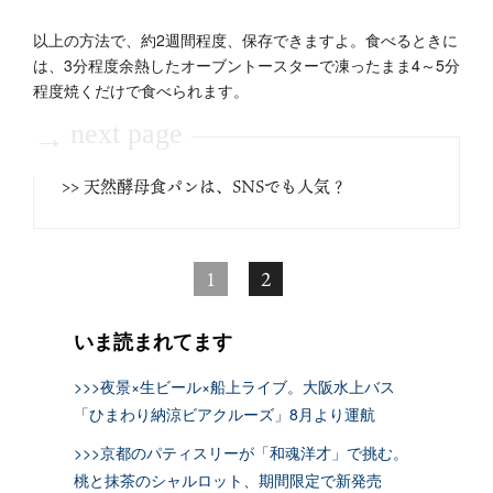
以上の方法で、約2週間程度、保存できますよ。食べるときに
は、3分程度余熱したオーブントースターで凍ったまま4～5分
程度焼くだけで食べられます。
next page
→
>> 天然酵母食パンは、SNSでも人気？
1
2
いま読まれてます
>>>夜景×生ビール×船上ライブ。大阪水上バス
「ひまわり納涼ビアクルーズ」8月より運航
>>>京都のパティスリーが「和魂洋才」で挑む。
桃と抹茶のシャルロット、期間限定で新発売