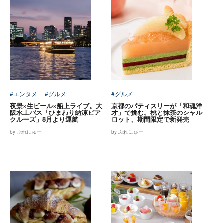
#エンタメ
#グルメ
#グルメ
夜景×生ビール×船上ライブ。大
京都のパティスリーが「和魂洋
阪水上バス「ひまわり納涼ビア
才」で挑む。桃と抹茶のシャル
クルーズ」8月より運航
ロット、期間限定で新発売
by ぷれにゅー
by ぷれにゅー