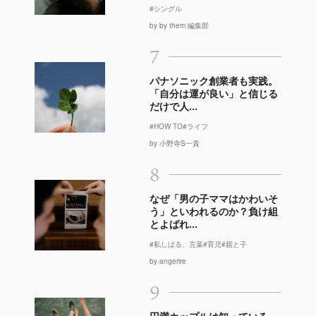
#シングル
by by them 編集部
7
パナソニック創業者も実践。
「自分は運が良い」と信じる
だけで人...
#HOW TO
#ライフ
by 小野寺S一貴
8
なぜ「男の子ママはかわいそ
う」といわれるのか？負け組
とよばれ...
#私しばる、言葉
#育児
#親と子
by angerire
9