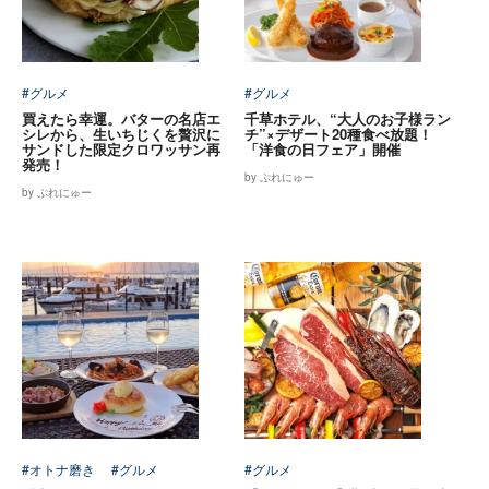
#グルメ
#グルメ
買えたら幸運。バターの名店エ
千草ホテル、“大人のお子様ラン
シレから、生いちじくを贅沢に
チ”×デザート20種食べ放題！
サンドした限定クロワッサン再
「洋食の日フェア」開催
発売！
by ぷれにゅー
by ぷれにゅー
#オトナ磨き
#グルメ
#グルメ