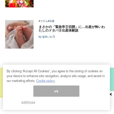
#コラム
#出産
まさかの「緊急帝王切開」に…出産が怖いわ
たしのドタバタ出産体験談
by 塩辛いか乃
By clicking “Accept All Cookies”, you agree to the storing of cookies on
official mail
your device to enhance site navigation, analyze site usage, and assist in
our marketing efforts.
Coolie policy
magazine
ok
×
settings