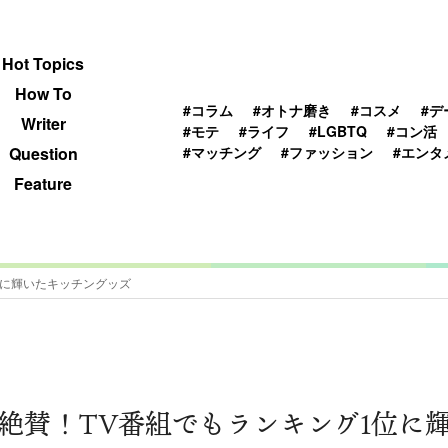
 TOPICS
HOWTO
WRITER
QUESTION
Hot Topics
How To
#コラム
#オトナ磨き
#コスメ
#デ
Writer
#モテ
#ライフ
#LGBTQ
#コン活
#マッチング
#ファッション
#エンタ
Question
Feature
位に輝いたキッチングッズ
絶賛！TV番組でもランキング1位に