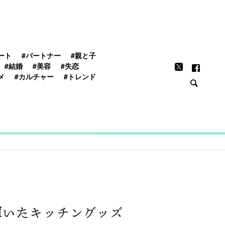
FEATURE
ート
#パートナー
#親と子
#結婚
#美容
#失恋
メ
#カルチャー
#トレンド
輝いたキッチングッズ