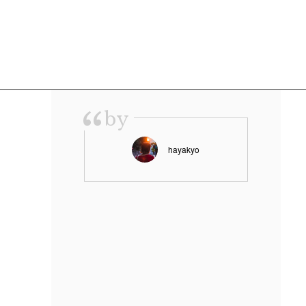
“
by
hayakyo