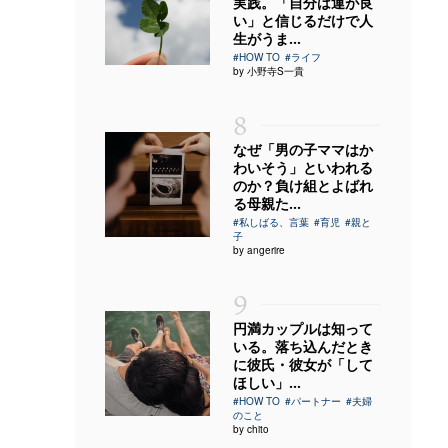
実践。「自分は運が良
い」と信じるだけで人
生がうま...
#HOW TO
#ライフ
by 小野寺S一貴
8
なぜ「男の子ママはか
わいそう」といわれる
のか？負け組とよばれ
る母親た...
#私しばる、言葉
#育児
#親と
子
by angerire
9
円満カップルは知って
いる。落ち込んだとき
に彼氏・彼女が「して
ほしい」...
#HOW TO
#パートナー
#夫婦
のこと
by chito