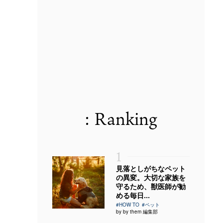
: Ranking
1
見落としがちなペット
の異変。大切な家族を
守るため、獣医師が勧
める毎日...
#HOW TO
#ペット
by by them 編集部