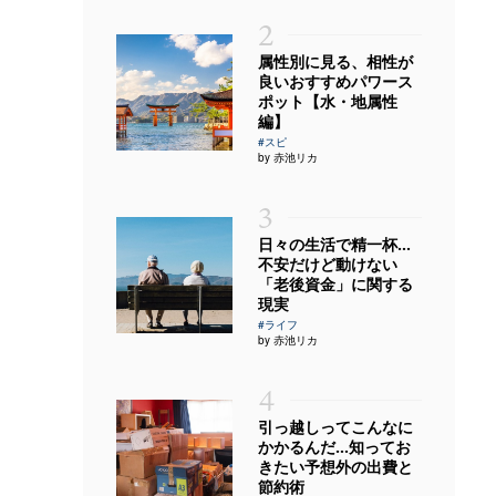
2
属性別に見る、相性が
良いおすすめパワース
ポット【水・地属性
編】
#スピ
by 赤池リカ
3
日々の生活で精一杯…
不安だけど動けない
「老後資金」に関する
現実
#ライフ
by 赤池リカ
4
引っ越しってこんなに
かかるんだ…知ってお
きたい予想外の出費と
節約術