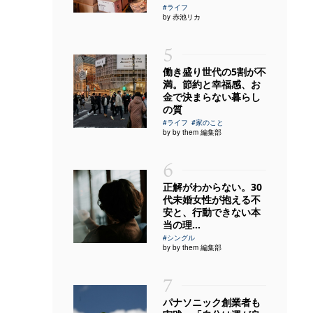
#ライフ
by 赤池リカ
5
働き盛り世代の5割が不
満。節約と幸福感、お
金で決まらない暮らし
の質
#ライフ
#家のこと
by by them 編集部
6
正解がわからない。30
代未婚女性が抱える不
安と、行動できない本
当の理...
#シングル
by by them 編集部
7
パナソニック創業者も