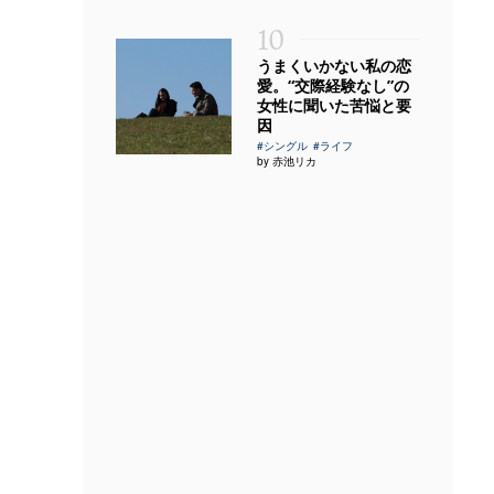
10
うまくいかない私の恋
愛。“交際経験なし”の
女性に聞いた苦悩と要
因
#シングル
#ライフ
by 赤池リカ