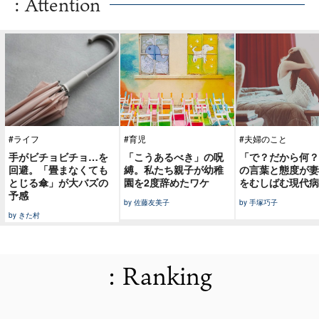
: Attention
#ライフ
#育児
#夫婦のこと
手がビチョビチョ…を
「こうあるべき」の呪
「で？だから何？
回避。「畳まなくても
縛。私たち親子が幼稚
の言葉と態度が妻
とじる傘」が大バズの
園を2度辞めたワケ
をむしばむ現代病
予感
by 佐藤友美子
by 手塚巧子
by きた村
: Ranking