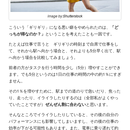
image by:
Shutterstock
こういう「ギリギリ」になる悪い癖をやめられたのは、
「ど
っちが得なのか？」
ということを考えたことも一因です。
たとえば仕事で言うと ギリギリの時刻まで自席で仕事をし
て、それから駅へ向かう場合と、それよりも5分早く出て、駅
へ向かう場合を比較してみましょう。
前者の方がタスクを行う時間を少し（5分）増やすことができ
ます。でも5分というのは1日の仕事の時間の中の約1％にすぎ
ません。
その1％を増やすために、駅までの道のりで急いだり、焦った
り、走ったり、イライラしたりするのは（全部私がよくやっ
ていたことですが）
ぜんぜん割に合わない
と思います。
そんなところでイライラしたりしていると、その後の自分の
パフォーマンスにも影響してしまいますし、その後の仕事の
効率が下がる可能性もあります。また、電車に乗り遅れて約