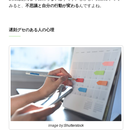
みると、
不思議と自分の行動が変わる
んですよね。
遅刻グセのある人の心理
image by:
Shutterstock