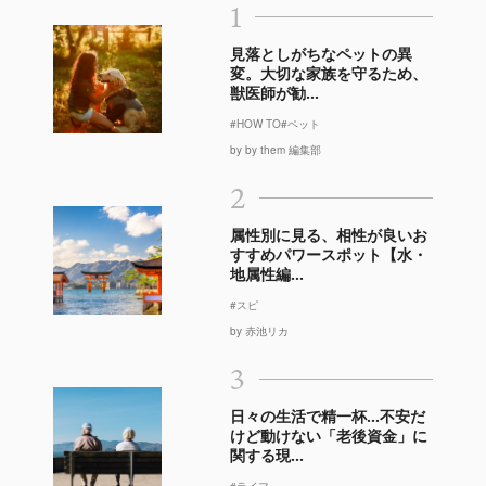
1
見落としがちなペットの異
変。大切な家族を守るため、
獣医師が勧...
#HOW TO
#ペット
by by them 編集部
2
属性別に見る、相性が良いお
すすめパワースポット【水・
地属性編...
#スピ
by 赤池リカ
3
日々の生活で精一杯…不安だ
けど動けない「老後資金」に
関する現...
#ライフ