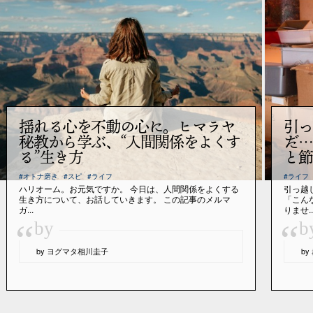
揺れる心を不動の心に。ヒマラヤ
引っ
秘教から学ぶ、“人間関係をよくす
だ…
る”生き方
と節
#オトナ磨き
#スピ
#ライフ
#ライフ
ハリオーム。お元気ですか。 今日は、人間関係をよくする
引っ越
生き方について、お話していきます。 この記事のメルマ
「こん
ガ...
りませ..
“
“
by
b
by ヨグマタ相川圭子
b