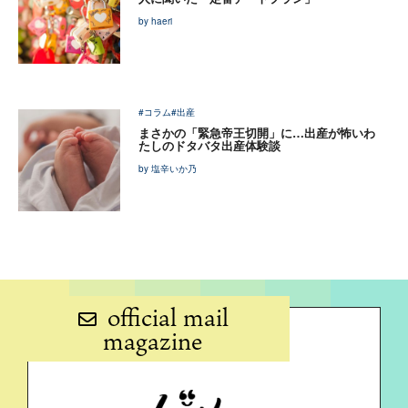
by haeri
#コラム
#出産
まさかの「緊急帝王切開」に…出産が怖いわ
たしのドタバタ出産体験談
by 塩辛いか乃
official mail
magazine