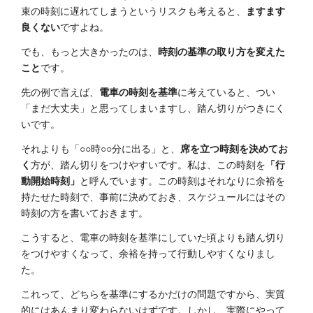
束の時刻に遅れてしまうというリスクも考えると、
ますます
良くない
ですよね。
でも、もっと大きかったのは、
時刻の基準の取り方を変えた
こと
です。
先の例で言えば、
電車の時刻を基準
に考えていると、つい
「まだ大丈夫」と思ってしまいますし、踏ん切りがつきにく
いです。
それよりも「○○時○○分に出る」と、
席を立つ時刻を決めてお
く
方が、踏ん切りをつけやすいです。私は、この時刻を
「行
動開始時刻」
と呼んでいます。この時刻はそれなりに余裕を
持たせた時刻で、事前に決めておき、スケジュールにはその
時刻の方を書いておきます。
こうすると、電車の時刻を基準にしていた頃よりも踏ん切り
をつけやすくなって、余裕を持って行動しやすくなりまし
た。
これって、どちらを基準にするかだけの問題ですから、実質
的にはあんまり変わらないはずです。しかし、実際にやって