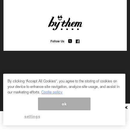
Follow Us
By clicking “Accept All Cookies”, you agree to the storing of cookies on
#コラム
#オトナ磨き
#コスメ
#デート
your device to enhance site navigation, analyze site usage, and assist in
#パートナー
#親と子
#モテ
#ライフ
#LGBTQ
our marketing efforts.
Coolie policy
#コン活
#結婚
#美容
#失恋
#マッチング
#ファッション
#エンタメ
#カルチャー
#トレンド
ok
×
settings
About “by them”
特集