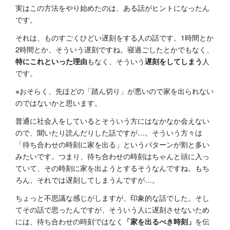
実はこの方法をやり始めたのは、ある話がヒントになったん
です。
それは、ものすごくひどい遅刻をする人の話です。1時間とか
2時間とか、そういう遅刻ですね。寝過ごしたとかでもなく、
特にこれといった理由
もなく、そういう
遅刻をしてしまう
人
です。
※おそらく、先ほどの「踏ん切り」が悪いので家を出られない
のではないかと思います。
普通に社会人をしているとそういう方にはなかなか会えない
ので、聞いたり読んだりした話ですが…。そういう方々は
「待ち合わせの時刻に家を出る」というパターンが割と多い
みたいです。つまり、待ち合わせの時刻はちゃんと頭に入っ
ていて、その時刻に家を出ようとするそうなんですね。もち
ろん、それでは遅刻してしまうんですが…。
ちょっと不思議な感じがしますが、印象的な話でした。そし
てその話で思ったんですが、そういう人に遅刻させないため
には、待ち合わせの時刻ではなく
「家を出るべき時刻」
を伝