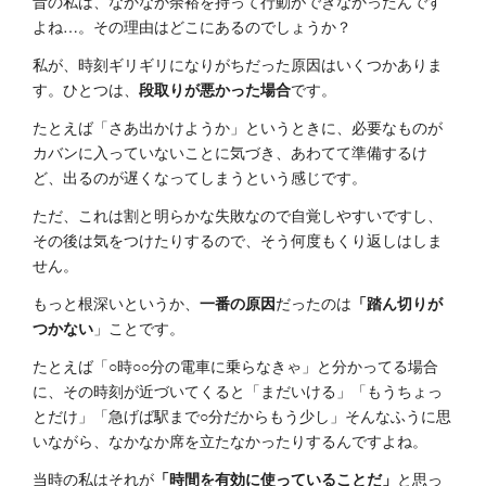
昔の私は、なかなか余裕を持って行動ができなかったんです
よね…。その理由はどこにあるのでしょうか？
私が、時刻ギリギリになりがちだった原因はいくつかありま
す。ひとつは、
段取りが悪かった場合
です。
たとえば「さあ出かけようか」というときに、必要なものが
カバンに入っていないことに気づき、あわてて準備するけ
ど、出るのが遅くなってしまうという感じです。
ただ、これは割と明らかな失敗なので自覚しやすいですし、
その後は気をつけたりするので、そう何度もくり返しはしま
せん。
もっと根深いというか、
一番の原因
だったのは
「踏ん切りが
つかない
」ことです。
たとえば「○時○○分の電車に乗らなきゃ」と分かってる場合
に、その時刻が近づいてくると「まだいける」「もうちょっ
とだけ」「急げば駅まで○分だからもう少し」そんなふうに思
いながら、なかなか席を立たなかったりするんですよね。
当時の私はそれが
「時間を有効に使っていることだ」
と思っ