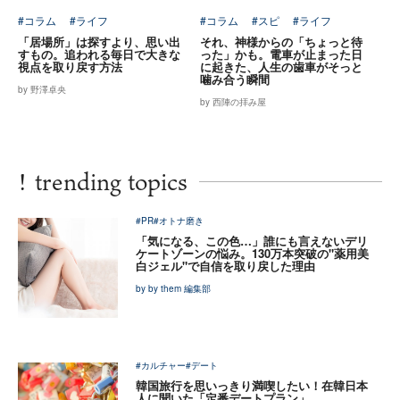
#コラム
#ライフ
#コラム
#スピ
#ライフ
「居場所」は探すより、思い出
それ、神様からの「ちょっと待
すもの。追われる毎日で大きな
った」かも。電車が止まった日
視点を取り戻す方法
に起きた、人生の歯車がそっと
噛み合う瞬間
by 野澤卓央
by 西陣の拝み屋
!
trending topics
#PR
#オトナ磨き
「気になる、この色…」誰にも言えないデリ
ケートゾーンの悩み。130万本突破の"薬用美
白ジェル"で自信を取り戻した理由
by by them 編集部
#カルチャー
#デート
韓国旅行を思いっきり満喫したい！在韓日本
人に聞いた「定番デートプラン」