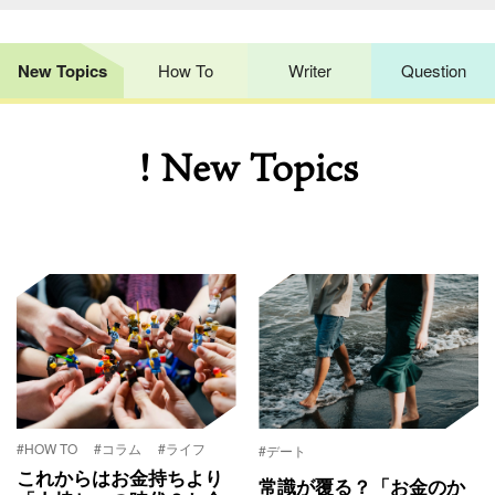
New Topics
How To
Writer
Question
! New Topics
#HOW TO
#コラム
#ライフ
#デート
これからはお金持ちより
常識が覆る？「お金のか