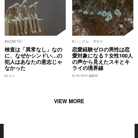
#HOW TO
#シングル
#モテ
検査は「異常なし」なの
恋愛経験ゼロの男性は恋
に、なぜかシンドい…の
愛対象になる？女性100人
犯人はあなたの意志じゃ
の声から見えたスキとキ
なかった
ライの境界線
by のぶ
by by them 編集部
VIEW MORE