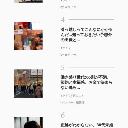
by 赤池リカ
4
引っ越しってこんなにかかる
んだ…知っておきたい予想外
の出費と...
#ライフ
by 赤池リカ
5
働き盛り世代の5割が不満。
節約と幸福感、お金で決まら
ない暮ら...
#ライフ
#家のこと
by by them 編集部
6
正解がわからない。30代未婚