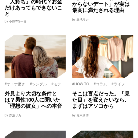
「人持ち」の時代？お金
からないデート」が実は
だけあってもできないこ
最高に満たされる理由
と
by 赤池リカ
by 小野寺S一貴
#オトナ磨き
#シングル
#モテ
#HOW TO
#コラム
#ライフ
外見より大切な条件と
そこは盲点だった。「見
は？男性100人に聞いた
た目」を変えたいなら、
「理想の彼女」への本音
まずはアソコから
by 赤池リカ
by 青木朋博