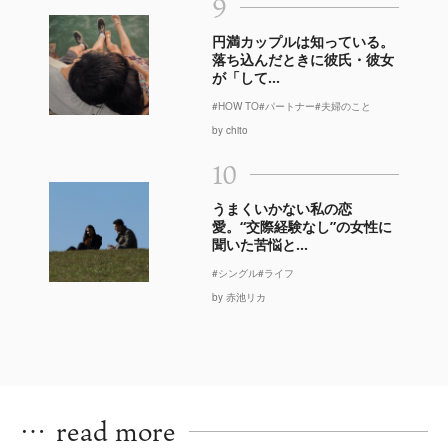
9
円満カップルは知っている。
落ち込んだときに彼氏・彼女
が「して...
#HOW TO
#パートナー
#夫婦のこと
by chito
10
うまくいかない私の恋
愛。“交際経験なし”の女性に
聞いた苦悩と...
#シングル
#ライフ
by 赤池リカ
…
read more