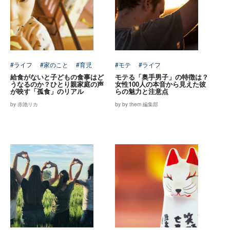
#ライフ
#家のこと
#育児
#モテ
#ライフ
給食がないと子どもの食事はど
モテる「奥手男子」の特徴は？
うなるのか？ひとり親家庭の声
女性100人の本音から見えた彼
が映す「孤食」のリアル
らの魅力と注意点
by 赤池リカ
by by them 編集部