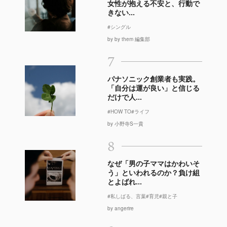
女性が抱える不安と、行動で
きない...
#シングル
by by them 編集部
7
パナソニック創業者も実践。
「自分は運が良い」と信じる
だけで人...
#HOW TO
#ライフ
by 小野寺S一貴
8
なぜ「男の子ママはかわいそ
う」といわれるのか？負け組
とよばれ...
#私しばる、言葉
#育児
#親と子
by angerire