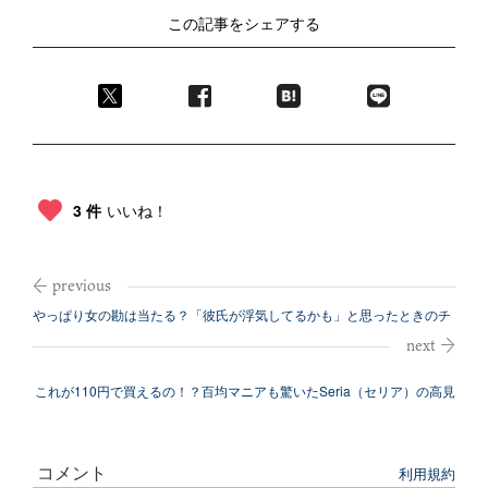
この記事をシェアする
3 件
いいね！
やっぱり女の勘は当たる？「彼氏が浮気してるかも」と思ったときのチ
ェックポイ...
これが110円で買えるの！？百均マニアも驚いたSeria（セリア）の高見
え...