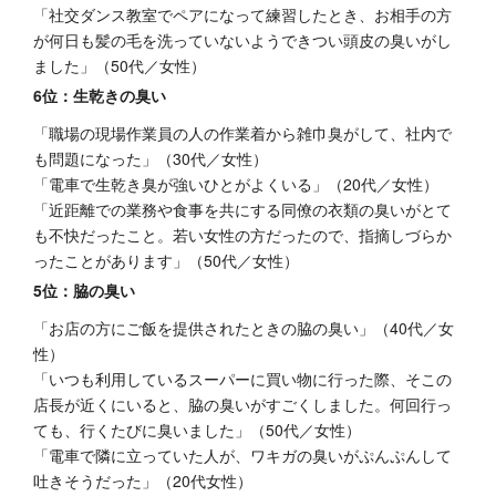
「社交ダンス教室でペアになって練習したとき、お相手の方
が何日も髪の毛を洗っていないようできつい頭皮の臭いがし
ました」（50代／女性）
6位：生乾きの臭い
「職場の現場作業員の人の作業着から雑巾臭がして、社内で
も問題になった」（30代／女性）
「電車で生乾き臭が強いひとがよくいる」（20代／女性）
「近距離での業務や食事を共にする同僚の衣類の臭いがとて
も不快だったこと。若い女性の方だったので、指摘しづらか
ったことがあります」（50代／女性）
5位：脇の臭い
「お店の方にご飯を提供されたときの脇の臭い」（40代／女
性）
「いつも利用しているスーパーに買い物に行った際、そこの
店長が近くにいると、脇の臭いがすごくしました。何回行っ
ても、行くたびに臭いました」（50代／女性）
「電車で隣に立っていた人が、ワキガの臭いがぷんぷんして
吐きそうだった」（20代女性）