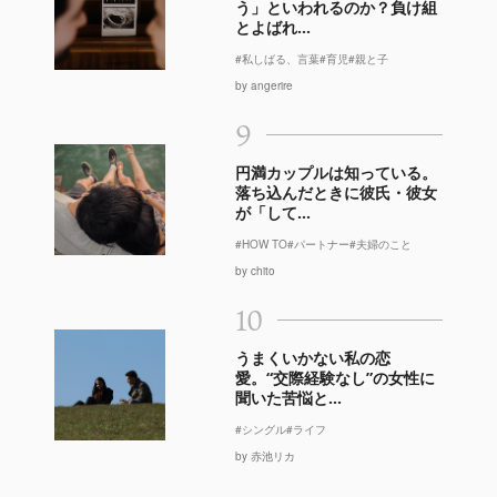
う」といわれるのか？負け組
とよばれ...
#私しばる、言葉
#育児
#親と子
by angerire
9
円満カップルは知っている。
落ち込んだときに彼氏・彼女
が「して...
#HOW TO
#パートナー
#夫婦のこと
by chito
10
うまくいかない私の恋
愛。“交際経験なし”の女性に
聞いた苦悩と...
#シングル
#ライフ
by 赤池リカ