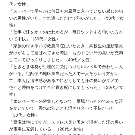
代／女性）
「スーパーで明らかに何日もお風呂に入っていない感じの匂
いの男性がいた。すれ違っただけで匂いがした」（50代／女
性）
「仕事で汗をかくのはわかるが、毎日ツンとする匂いの方が
いて不快」（30代／女性）
「家族の付き添いで救急病院にいたとき、高校生の運動部員
がけがをして運ばれてきた際は、ものすごい汗の臭いが充満
していてびっくりしました」（40代／女性）
「ときどき体臭が生理的に受けつけないレベルで合わない人
がいる。宅配便の地区担当だった人で一人そういう方がい
て、本人は清潔感があるのにどうしても汗の臭いがダメで、
色々と理由をつけて全部置き配にしてもらった」（30代／女
性）
「エレベーターの密集したなかで、夏場だったのでみんな汗
をかいていて、香水の匂いとも混ざり合って不快だった」
（30代／女性）
「夏場は特にですが、ストレス臭と暑さで混ざった汗の臭い
が電車に充満している」（20代／女性）