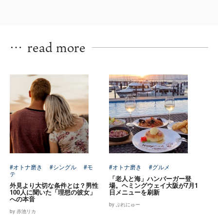
…
read more
#オトナ磨き
#シングル
#モ
#オトナ磨き
#グルメ
テ
「老人と海」ハンバーガー登
外見より大切な条件とは？男性
場。ヘミングウェイ大阪が7月1
100人に聞いた「理想の彼女」
日メニューを刷新
への本音
by ぷれにゅー
by 赤池リカ