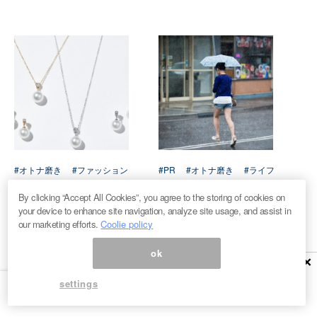
#オトナ磨き
#ファッション
#PR
#オトナ磨き
#ライフ
これぞ真珠本来の美しさ！パー
梅雨前に仕込みたい。コスメ好
ルジュエリー「Shiro
きLIPSユーザーが選んだ「トレ
By clicking “Accept All Cookies”, you agree to the storing of cookies on
Shinjyu」がI-PRIMOから展開
ンド神アイテム」
your device to enhance site navigation, analyze site usage, and assist in
our marketing efforts.
Coolie policy
by ぷれにゅー
by by them 編集部
ok
×
settings