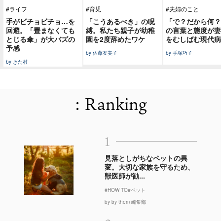
#ライフ
#育児
#夫婦のこと
手がビチョビチョ…を
「こうあるべき」の呪
「で？だから何？
回避。「畳まなくても
縛。私たち親子が幼稚
の言葉と態度が妻
とじる傘」が大バズの
園を2度辞めたワケ
をむしばむ現代病
予感
by 佐藤友美子
by 手塚巧子
by きた村
: Ranking
1
見落としがちなペットの異
変。大切な家族を守るため、
獣医師が勧...
#HOW TO
#ペット
by by them 編集部