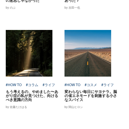
の意志じゃなかった
あった？
by のぶ
by 吉田一也
#HOW TO
#コラム
#ライフ
#HOW TO
#コスメ
#ライフ
もう考えるの、やめました〜あ
変わらない毎日にサヨナラ。脳
がり症の私が見つけた、向ける
の省エネモードを刺激する小さ
べき意識の方向
なスパイス
by 佐藤たけはる
by 関山ヒロシ