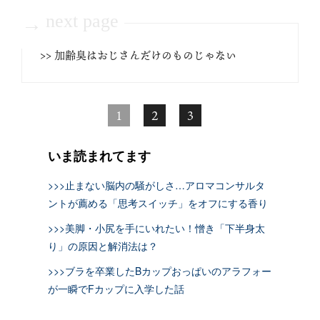
next page
→
>> 加齢臭はおじさんだけのものじゃない
1
2
3
いま読まれてます
>>>止まない脳内の騒がしさ…アロマコンサルタ
ントが薦める「思考スイッチ」をオフにする香り
>>>美脚・小尻を手にいれたい！憎き「下半身太
り」の原因と解消法は？
>>>ブラを卒業したBカップおっぱいのアラフォー
が一瞬でFカップに入学した話