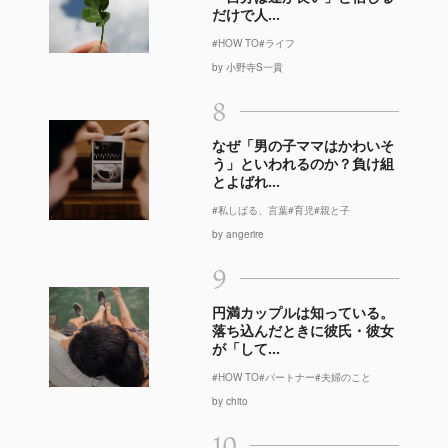
だけで人...
#HOW TO
#ライフ
by 小野寺S一貴
8
なぜ「男の子ママはかわいそ
う」といわれるのか？負け組
とよばれ...
#私しばる、言葉
#育児
#親と子
by angerire
9
円満カップルは知っている。
落ち込んだときに彼氏・彼女
が「して...
#HOW TO
#パートナー
#夫婦のこと
by chito
10