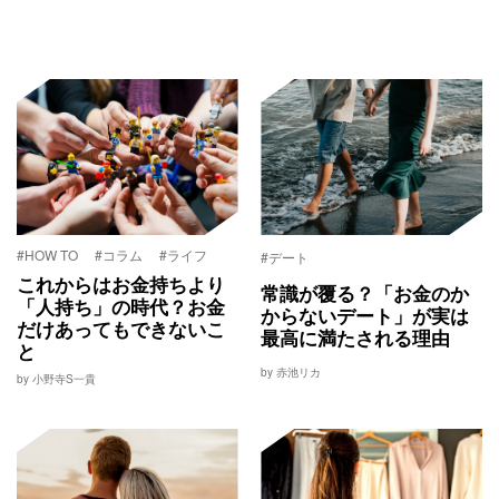
#HOW TO
#コラム
#ライフ
#デート
これからはお金持ちより
常識が覆る？「お金のか
「人持ち」の時代？お金
からないデート」が実は
だけあってもできないこ
最高に満たされる理由
と
by 赤池リカ
by 小野寺S一貴