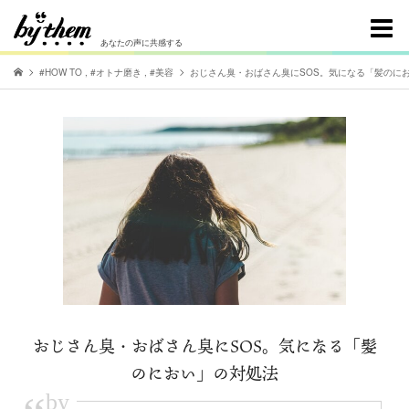
あなたの声に共感する
#HOW TO
,
#オトナ磨き
,
#美容
おじさん臭・おばさん臭にSOS。気になる「髪のに
おじさん臭・おばさん臭にSOS。気になる「髪
のにおい」の対処法
by