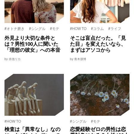
#オトナ磨き
#シングル
#モテ
#HOW TO
#コラム
#ライフ
外見より大切な条件と
そこは盲点だった。「見
は？男性100人に聞いた
た目」を変えたいなら、
「理想の彼女」への本音
まずはアソコから
by 赤池リカ
by 青木朋博
#HOW TO
#シングル
#モテ
検査は「異常なし」なの
恋愛経験ゼロの男性は恋