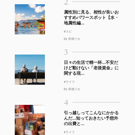
2
属性別に見る、相性が良いお
すすめパワースポット【水・
地属性編...
#スピ
by 赤池リカ
3
日々の生活で精一杯…不安だ
けど動けない「老後資金」に
関する現...
#ライフ
by 赤池リカ
4
引っ越しってこんなにかかる
んだ…知っておきたい予想外
の出費と...
#ライフ