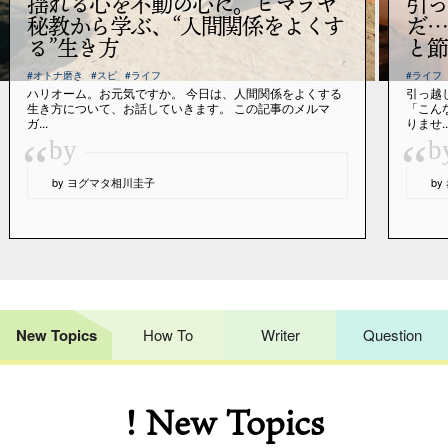
揺れる心を不動の心に。ヒマラヤ
引っ
秘教から学ぶ、“人間関係をよくす
だ…
る”生き方
と節
#オトナ磨き
#スピ
#ライフ
#ライフ
ハリオーム。お元気ですか。 今日は、人間関係をよくする
引っ越
生き方について、お話していきます。 この記事のメルマ
「こん
ガ...
りませ..
“
“
by
b
by ヨグマタ相川圭子
b
New Topics
How To
Writer
Question
! New Topics