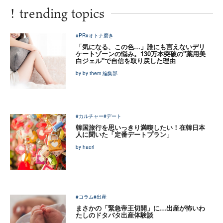
!
trending topics
#PR
#オトナ磨き
「気になる、この色…」誰にも言えないデリ
ケートゾーンの悩み。130万本突破の"薬用美
白ジェル"で自信を取り戻した理由
by by them 編集部
#カルチャー
#デート
韓国旅行を思いっきり満喫したい！在韓日本
人に聞いた「定番デートプラン」
by haeri
#コラム
#出産
まさかの「緊急帝王切開」に…出産が怖いわ
たしのドタバタ出産体験談