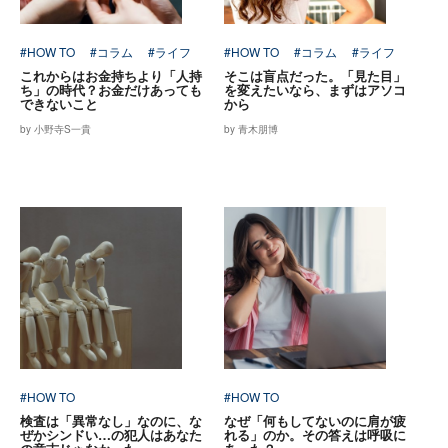
#HOW TO
#コラム
#ライフ
#HOW TO
#コラム
#ライフ
これからはお金持ちより「人持
そこは盲点だった。「見た目」
ち」の時代？お金だけあっても
を変えたいなら、まずはアソコ
できないこと
から
by 小野寺S一貴
by 青木朋博
#HOW TO
#HOW TO
検査は「異常なし」なのに、な
なぜ「何もしてないのに肩が疲
ぜかシンドい…の犯人はあなた
れる」のか。その答えは呼吸に