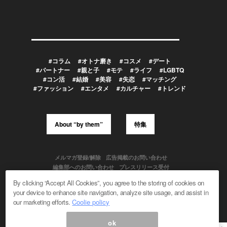
#コラム
#オトナ磨き
#コスメ
#デート
#パートナー
#親と子
#モテ
#ライフ
#LGBTQ
#コン活
#結婚
#美容
#失恋
#マッチング
#ファッション
#エンタメ
#カルチャー
#トレンド
About “by them”
特集
メルマガ登録/解除
広告掲載のお問い合わせ
編集部へのお問い合わせ
プレスリリース受付
メディア利用規約
By clicking “Accept All Cookies”, you agree to the storing of cookies on
your device to enhance site navigation, analyze site usage, and assist in
our marketing efforts.
Coolie policy
Powered by
ok
© 1999-2026 Magmag, Inc. All Rights Reserved