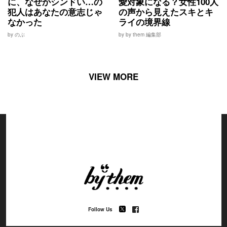
に、なぜかシンドい…の
愛対象になる？女性100人
犯人はあなたの意志じゃ
の声から見えたスキとキ
なかった
ライの境界線
by のぶ
by by them 編集部
VIEW MORE
Follow Us