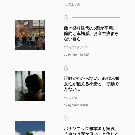
by 赤池リカ
5
働き盛り世代の5割が不満。
節約と幸福感、お金で決まら
ない暮ら...
#ライフ
#家のこと
by by them 編集部
6
正解がわからない。30代未婚
女性が抱える不安と、行動で
きない...
#シングル
by by them 編集部
7
パナソニック創業者も実践。
「自分は運が良い」と信じる