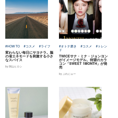
#HOW TO
#コスメ
#ライフ
#オトナ磨き
#コスメ
#トレン
ド
変わらない毎日にサヨナラ。脳
の省エネモードを刺激する小さ
TWICEサナ・ミナ・ジョンヨン
なスパイス
がイメージモデル。待望のカラ
コン「SWEET 1MONTH」が発
by 関山ヒロシ
売
by ぷれにゅー