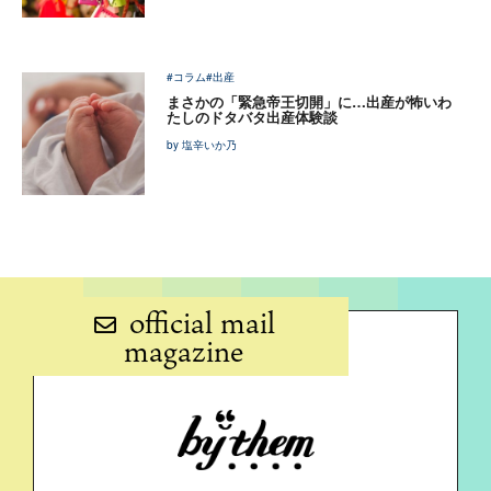
#コラム
#出産
まさかの「緊急帝王切開」に…出産が怖いわ
たしのドタバタ出産体験談
by 塩辛いか乃
official mail
magazine