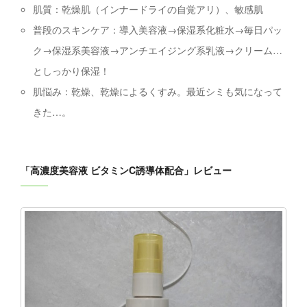
肌質：乾燥肌（インナードライの自覚アリ）、敏感肌
普段のスキンケア：導入美容液→保湿系化粧水→毎日パッ
ク→保湿系美容液→アンチエイジング系乳液→クリーム…
としっかり保湿！
肌悩み：乾燥、乾燥によるくすみ。最近シミも気になって
きた…。
「高濃度美容液 ビタミンC誘導体配合」レビュー