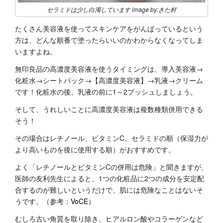
セラミドは少し白濁しています image by:きた村
たくさん美容液を使ってスキンケアをがんばっているという
方は、どんな順番で塗ったらいいのかわからなくなってしま
いますよね。
無印良品の高濃度美容液を使うタイミングは、導入美容液→
化粧水→シートパック→【高濃度美容液】→乳液→クリーム
です！化粧水の後、乳液の前に1～2プッシュしましょう。
そして、うれしいことに高濃度美容液は複数種類併用できる
そう！
その場合はレチノール、ビタミンC、セラミドの順（保湿力が
より高いものを後に使用する順）がおすすめです。
よく「レチノールとビタミンCの併用は危険」と聞きますが、
医師の友利先生によると、1つの化粧品に2つの成分を安定配
合するのが難しいというだけで、肌には危険なことはないそ
うです。（参考：
VoCE
）
むしろ古い角質を取り除き、ヒアルロン酸やコラーゲンなど