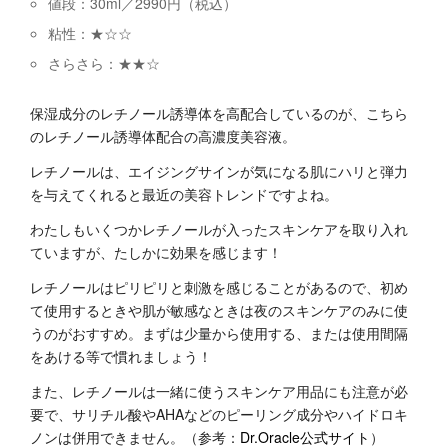
値段：3
0ml
／
2990
円（税込）
粘性：★☆☆
さらさら：★★☆
保湿成分のレチノール誘導体を高配合しているのが、こちら
のレチノール誘導体配合の高濃度美容液。
レチノールは、エイジングサインが気になる肌にハリと弾力
を与えてくれると最近の美容トレンドですよね。
わたしもいくつかレチノールが入ったスキンケアを取り入れ
ていますが、たしかに効果を感じます！
レチノールはピリピリと刺激を感じることがあるので、初め
て使用するときや肌が敏感なときは夜のスキンケアのみに使
うのがおすすめ。まずは少量から使用する、または使用間隔
をあける等で慣れましょう！
また、レチノールは一緒に使うスキンケア用品にも注意が必
要で、サリチル酸やAHAなどのピーリング成分やハイドロキ
ノンは併用できません。（参考：
Dr.Oracle公式サイト
）