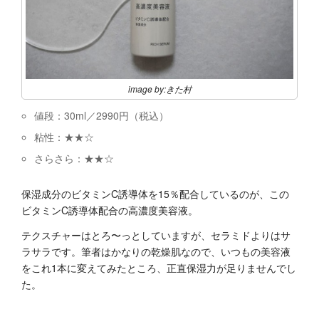
image by:きた村
値段：3
0ml
／
2990
円（税込）
粘性：★★☆
さらさら：★★☆
保湿成分のビタミンC誘導体を15％配合しているのが、この
ビタミンC誘導体配合の高濃度美容液。
テクスチャーはとろ〜っとしていますが、セラミドよりはサ
ラサラです。筆者はかなりの乾燥肌なので、いつもの美容液
をこれ1本に変えてみたところ、正直保湿力が足りませんでし
た。