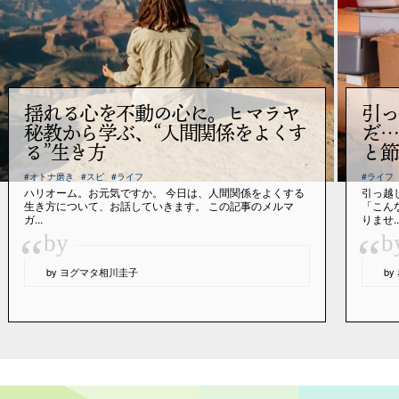
揺れる心を不動の心に。ヒマラヤ
引っ
秘教から学ぶ、“人間関係をよくす
だ…
る”生き方
と節
#オトナ磨き
#スピ
#ライフ
#ライフ
ハリオーム。お元気ですか。 今日は、人間関係をよくする
引っ越
生き方について、お話していきます。 この記事のメルマ
「こん
ガ...
りませ..
“
“
by
b
by ヨグマタ相川圭子
b