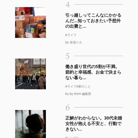
4
引っ越しってこんなにかかる
んだ…知っておきたい予想外
の出費と...
#ライフ
by 赤池リカ
5
働き盛り世代の5割が不満。
節約と幸福感、お金で決まら
ない暮ら...
#ライフ
#家のこと
by by them 編集部
6
正解がわからない。30代未婚
女性が抱える不安と、行動で
きない...
#シングル