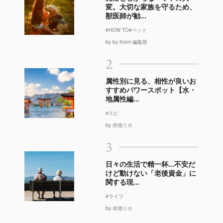
変。大切な家族を守るため、
獣医師が勧...
#HOW TO
#ペット
by by them 編集部
2
属性別に見る、相性が良いお
すすめパワースポット【水・
地属性編...
#スピ
by 赤池リカ
3
日々の生活で精一杯…不安だ
けど動けない「老後資金」に
関する現...
#ライフ
by 赤池リカ