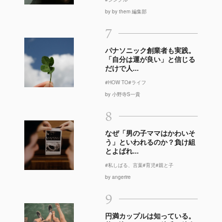
by by them 編集部
7
パナソニック創業者も実践。
「自分は運が良い」と信じる
だけで人...
#HOW TO
#ライフ
by 小野寺S一貴
8
なぜ「男の子ママはかわいそ
う」といわれるのか？負け組
とよばれ...
#私しばる、言葉
#育児
#親と子
by angerire
9
円満カップルは知っている。