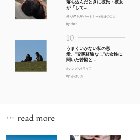
落ち込んだときに彼氏・彼女
が「して...
#HOW TO
#パートナー
#夫婦のこと
by chito
10
うまくいかない私の恋
愛。“交際経験なし”の女性に
聞いた苦悩と...
#シングル
#ライフ
by 赤池リカ
…
read more