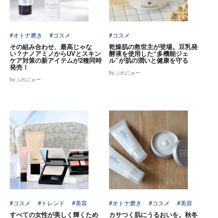
#オトナ磨き
#コスメ
#コスメ
その組み合わせ、最高じゃな
乾燥肌の救世主が登場。豆乳発
い？ナノアミノからUVとスキン
酵液を使用した“多機能ジェ
ケア対策の新アイテムが2種同時
ル”が肌の潤いと健康を守る
発売！
by ぷれにゅー
by ぷれにゅー
#コスメ
#トレンド
#美容
#オトナ磨き
#コスメ
#美容
すべての女性が美しく輝くため
カサつく肌にうるおいを。秋冬