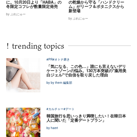
に。10月20日より「HABA」の
の乾燥から守る「ハンドクリー
冬限定コフレが数量限定発売
ム」がリーフ＆ボタニクスから
新登場
by ぷれにゅー
by ぷれにゅー
!
trending topics
#PR
#オトナ磨き
「気になる、この色…」誰にも言えないデリ
ケートゾーンの悩み。130万本突破の"薬用美
白ジェル"で自信を取り戻した理由
by by them 編集部
#カルチャー
#デート
韓国旅行を思いっきり満喫したい！在韓日本
人に聞いた「定番デートプラン」
by haeri