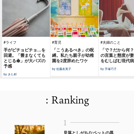
#ライフ
#育児
#夫婦のこと
手がビチョビチョ…を
「こうあるべき」の呪
「で？だから何？
回避。「畳まなくても
縛。私たち親子が幼稚
の言葉と態度が妻
とじる傘」が大バズの
園を2度辞めたワケ
をむしばむ現代病
予感
by 佐藤友美子
by 手塚巧子
by きた村
: Ranking
1
見落としがちなペットの異