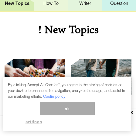
New Topics
How To
Writer
Question
! New Topics
By clicking “Accept All Cookies”, you agree to the storing of cookies on
your device to enhance site navigation, analyze site usage, and assist in
our marketing efforts.
Coolie policy
#HOW TO
#コラム
#ライフ
#デート
ok
×
これからはお金持ちより
常識が覆る？「お金のか
「人持ち」の時代？お金
settings
からないデート」が実は
だけあってもできないこ
最高に満たされる理由
と