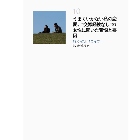
10
うまくいかない私の恋
愛。“交際経験なし”の
女性に聞いた苦悩と要
因
#シングル
#ライフ
by 赤池リカ