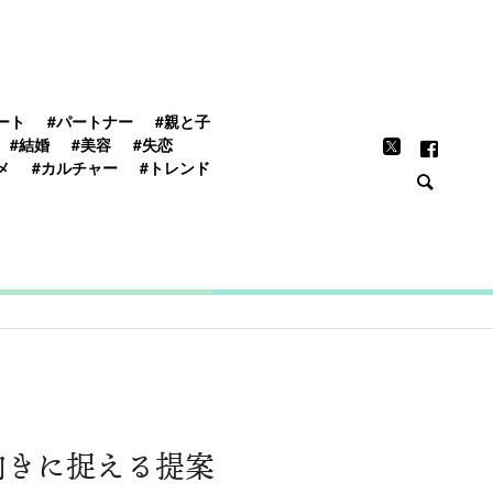
FEATURE
ート
#パートナー
#親と子
#結婚
#美容
#失恋
メ
#カルチャー
#トレンド
向きに捉える提案