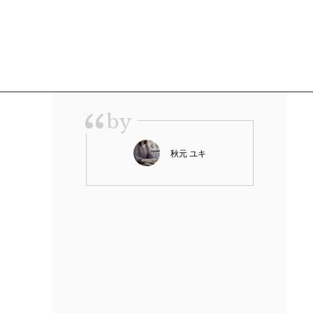
“
by
秋元 ユキ