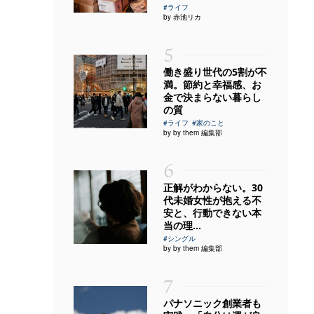
#ライフ
by 赤池リカ
5
働き盛り世代の5割が不
満。節約と幸福感、お
金で決まらない暮らし
の質
#ライフ
#家のこと
by by them 編集部
6
正解がわからない。30
代未婚女性が抱える不
安と、行動できない本
当の理...
#シングル
by by them 編集部
7
パナソニック創業者も