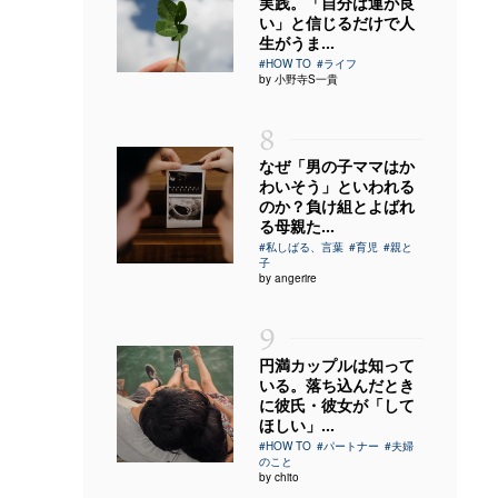
実践。「自分は運が良
い」と信じるだけで人
生がうま...
#HOW TO
#ライフ
by 小野寺S一貴
8
なぜ「男の子ママはか
わいそう」といわれる
のか？負け組とよばれ
る母親た...
#私しばる、言葉
#育児
#親と
子
by angerire
9
円満カップルは知って
いる。落ち込んだとき
に彼氏・彼女が「して
ほしい」...
#HOW TO
#パートナー
#夫婦
のこと
by chito