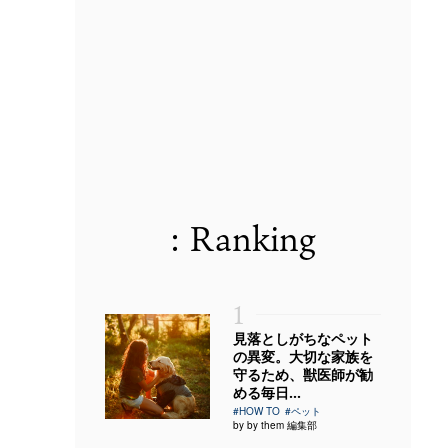
: Ranking
1
見落としがちなペット
の異変。大切な家族を
守るため、獣医師が勧
める毎日...
#HOW TO
#ペット
by by them 編集部