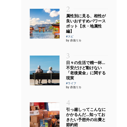
2
属性別に見る、相性が
良いおすすめパワース
ポット【水・地属性
編】
#スピ
by 赤池リカ
3
日々の生活で精一杯…
不安だけど動けない
「老後資金」に関する
現実
#ライフ
by 赤池リカ
4
引っ越しってこんなに
かかるんだ…知ってお
きたい予想外の出費と
節約術