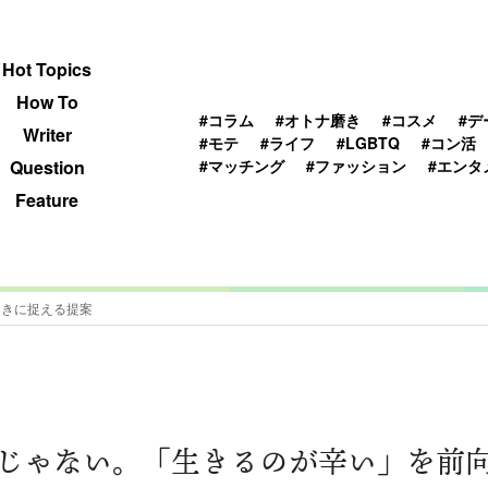
 TOPICS
HOWTO
WRITER
QUESTION
Hot Topics
How To
#コラム
#オトナ磨き
#コスメ
#デ
Writer
#モテ
#ライフ
#LGBTQ
#コン活
#マッチング
#ファッション
#エンタ
Question
Feature
向きに捉える提案
じゃない。「生きるのが辛い」を前