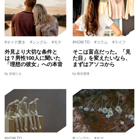
#オトナ磨き
#シングル
#モテ
#HOW TO
#コラム
#ライフ
外見より大切な条件と
そこは盲点だった。「見
は？男性100人に聞いた
た目」を変えたいなら、
「理想の彼女」への本音
まずはアソコから
by 赤池リカ
by 青木朋博
#HOW TO
#シングル
#モテ