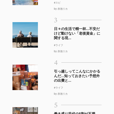
#スピ
by 赤池リカ
3
日々の生活で精一杯…不安だ
けど動けない「老後資金」に
関する現...
#ライフ
by 赤池リカ
4
引っ越しってこんなにかかる
んだ…知っておきたい予想外
の出費と...
#ライフ
by 赤池リカ
5
働き盛り世代の5割が不満。