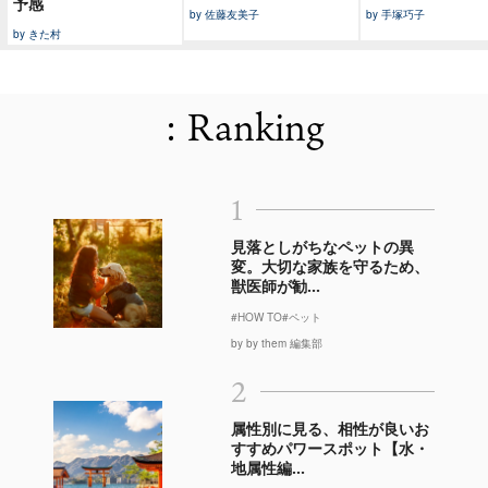
予感
by 佐藤友美子
by 手塚巧子
by きた村
: Ranking
1
見落としがちなペットの異
変。大切な家族を守るため、
獣医師が勧...
#HOW TO
#ペット
by by them 編集部
2
属性別に見る、相性が良いお
すすめパワースポット【水・
地属性編...