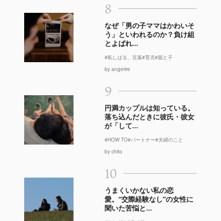
8
なぜ「男の子ママはかわいそ
う」といわれるのか？負け組
とよばれ...
#私しばる、言葉
#育児
#親と子
by angerire
9
円満カップルは知っている。
落ち込んだときに彼氏・彼女
が「して...
#HOW TO
#パートナー
#夫婦のこと
by chito
10
うまくいかない私の恋
愛。“交際経験なし”の女性に
聞いた苦悩と...