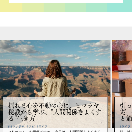
揺れる心を不動の心に。ヒマラヤ
引っ
秘教から学ぶ、“人間関係をよくす
だ…
る”生き方
と節
#オトナ磨き
#スピ
#ライフ
#ライフ
ハリオーム。お元気ですか。 今日は、人間関係をよくする
引っ越