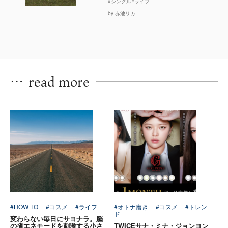
#シングル
#ライフ
by 赤池リカ
…
read more
#HOW TO
#コスメ
#ライフ
#オトナ磨き
#コスメ
#トレン
ド
変わらない毎日にサヨナラ。脳
の省エネモードを刺激する小さ
TWICEサナ・ミナ・ジョンヨン