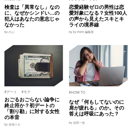
検査は「異常なし」なの
恋愛経験ゼロの男性は恋
に、なぜかシンドい…の
愛対象になる？女性100人
犯人はあなたの意志じゃ
の声から見えたスキとキ
なかった
ライの境界線
by のぶ
by by them 編集部
#デート
#モテ
#HOW TO
おごるおごらない論争に
なぜ「何もしてないのに
終止符か？初デートの
肩が疲れる」のか。その
「割り勘」に対する女性
答えは呼吸にあった？
の本音
by 吉田一也
by 赤池リカ