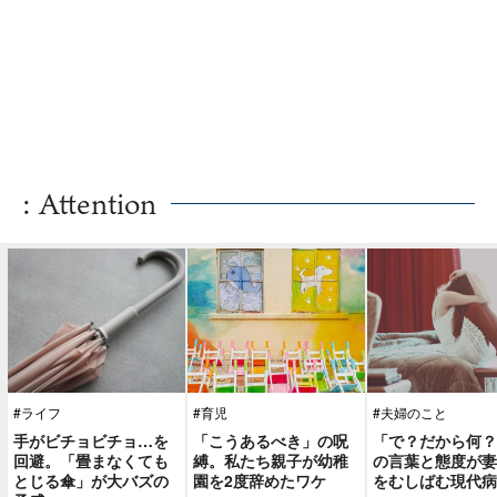
: Attention
#ライフ
#育児
#夫婦のこと
手がビチョビチョ…を
「こうあるべき」の呪
「で？だから何？
回避。「畳まなくても
縛。私たち親子が幼稚
の言葉と態度が妻
とじる傘」が大バズの
園を2度辞めたワケ
をむしばむ現代病