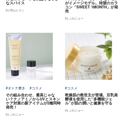
なスパイス
がイメージモデル。待望のカラ
コン「SWEET 1MONTH」が発
by 関山ヒロシ
売
by ぷれにゅー
#オトナ磨き
#コスメ
#コスメ
その組み合わせ、最高じゃな
乾燥肌の救世主が登場。豆乳発
い？ナノアミノからUVとスキン
酵液を使用した“多機能ジェ
ケア対策の新アイテムが2種同時
ル”が肌の潤いと健康を守る
発売！
by ぷれにゅー
by ぷれにゅー