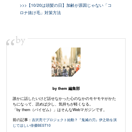
>>>【10/20は頭髪の日】加齢が原因じゃない「コ
ロナ抜け毛」対策方法
by
“
by them 編集部
誰かに話したいけど話せなかった心のなかのモヤモヤがかた
ちになって、読めば少し、気持ちが軽くなる。
「by them（バイゼム）」はそんなWebマガジンです。
前の記事：
吉沢亮でプロジェクト始動？『鬼滅の刃』伊之助を演
じてほしい俳優BEST10