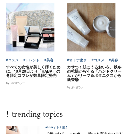
#コスメ
#トレンド
#美容
#オトナ磨き
#コスメ
#美容
すべての女性が美しく輝くため
カサつく肌にうるおいを。秋冬
に。10月20日より「HABA」の
の乾燥から守る「ハンドクリー
冬限定コフレが数量限定発売
ム」がリーフ＆ボタニクスから
新登場
by ぷれにゅー
by ぷれにゅー
!
trending topics
#PR
#オトナ磨き
「気になる、この色…」誰にも言えないデリ