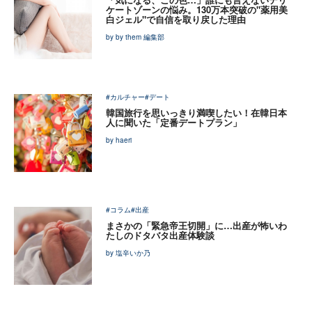
ケートゾーンの悩み。130万本突破の"薬用美
白ジェル"で自信を取り戻した理由
by by them 編集部
#カルチャー
#デート
韓国旅行を思いっきり満喫したい！在韓日本
人に聞いた「定番デートプラン」
by haeri
#コラム
#出産
まさかの「緊急帝王切開」に…出産が怖いわ
たしのドタバタ出産体験談
by 塩辛いか乃