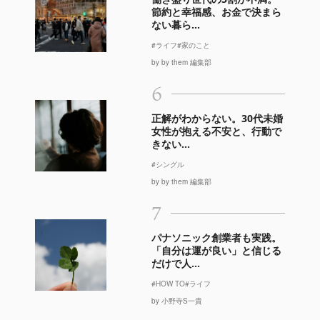
節約と幸福感、お金で決まら
ない暮ら...
#ライフ
#家のこと
by by them 編集部
6
正解がわからない。30代未婚
女性が抱える不安と、行動で
きない...
#シングル
by by them 編集部
7
パナソニック創業者も実践。
「自分は運が良い」と信じる
だけで人...
#HOW TO
#ライフ
by 小野寺S一貴