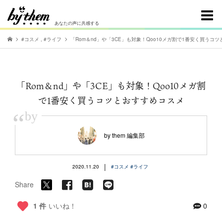
あなたの声に共感する
#コスメ
,
#ライフ
「Rom＆nd」や「3CE」も対象！Qoo10メガ割で1番安く買うコ
「Rom＆nd」や「3CE」も対象！Qoo10メガ割
で1番安く買うコツとおすすめコスメ
“
by
by them 編集部
|
2020.11.20
#コスメ
#ライフ
Share
1 件
いいね！
0