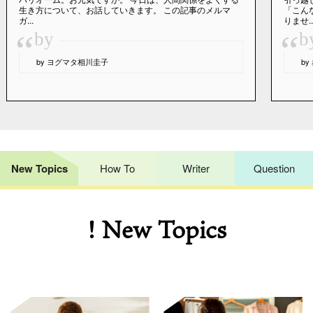
生き方について、お話していきます。 この記事のメルマ
「こん
ガ...
りませ..
“
“
by
b
by ヨグマタ相川圭子
b
New Topics
How To
Writer
Question
! New Topics