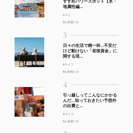
すすめパワースポット【水・
地属性編...
#スピ
by 赤池リカ
3
日々の生活で精一杯…不安だ
けど動けない「老後資金」に
関する現...
#ライフ
by 赤池リカ
4
引っ越しってこんなにかかる
んだ…知っておきたい予想外
の出費と...
#ライフ
by 赤池リカ