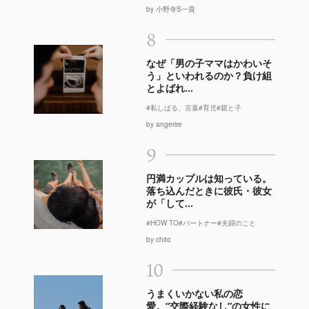
by 小野寺S一貴
8
なぜ「男の子ママはかわいそ
う」といわれるのか？負け組
とよばれ...
#私しばる、言葉
#育児
#親と子
by angerire
9
円満カップルは知っている。
落ち込んだときに彼氏・彼女
が「して...
#HOW TO
#パートナー
#夫婦のこと
by chito
10
うまくいかない私の恋
愛。“交際経験なし”の女性に