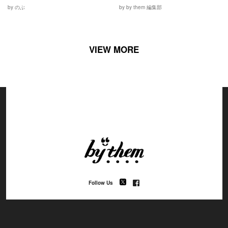
by のぶ
by by them 編集部
VIEW MORE
Follow Us