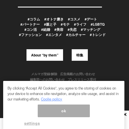
#コラム
#オトナ磨き
#コスメ
#デート
#パートナー
#親と子
#モテ
#ライフ
#LGBTQ
#コン活
#結婚
#美容
#失恋
#マッチング
#ファッション
#エンタメ
#カルチャー
#トレンド
About “by them”
特集
メルマガ登録/解除
広告掲載のお問い合わせ
編集部へのお問い合わせ
プレスリリース受付
メディア利用規約
By clicking “Accept All Cookies”, you agree to the storing of cookies on
your device to enhance site navigation, analyze site usage, and assist in
our marketing efforts.
Coolie policy
Powered by
ok
© 1999-2026 Magmag, Inc. All Rights Reserved
×
settings