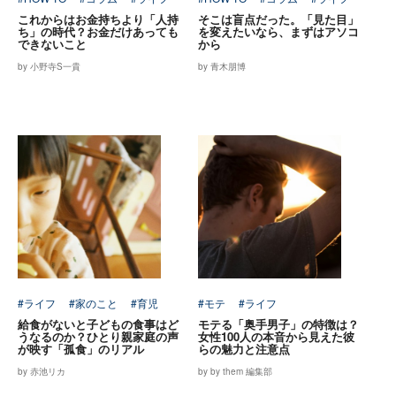
これからはお金持ちより「人持
そこは盲点だった。「見た目」
ち」の時代？お金だけあっても
を変えたいなら、まずはアソコ
できないこと
から
by 小野寺S一貴
by 青木朋博
#ライフ
#家のこと
#育児
#モテ
#ライフ
給食がないと子どもの食事はど
モテる「奥手男子」の特徴は？
うなるのか？ひとり親家庭の声
女性100人の本音から見えた彼
が映す「孤食」のリアル
らの魅力と注意点
by 赤池リカ
by by them 編集部