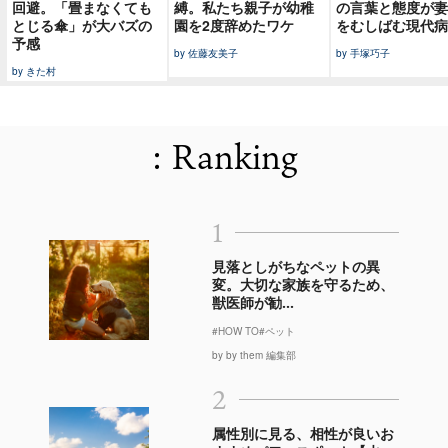
回避。「畳まなくても
縛。私たち親子が幼稚
の言葉と態度が妻
とじる傘」が大バズの
園を2度辞めたワケ
をむしばむ現代病
予感
by 佐藤友美子
by 手塚巧子
by きた村
: Ranking
1
見落としがちなペットの異
変。大切な家族を守るため、
獣医師が勧...
#HOW TO
#ペット
by by them 編集部
2
属性別に見る、相性が良いお