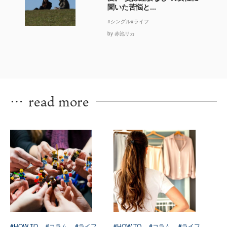
聞いた苦悩と...
#シングル
#ライフ
by 赤池リカ
…
read more
#HOW TO
#コラム
#ライフ
#HOW TO
#コラム
#ライフ