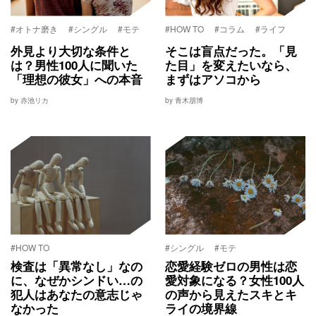
#オトナ磨き
#シングル
#モテ
#HOW TO
#コラム
#ライフ
外見より大切な条件と
そこは盲点だった。「見
は？男性100人に聞いた
た目」を変えたいなら、
「理想の彼女」への本音
まずはアソコから
by 赤池リカ
by 青木朋博
#HOW TO
#シングル
#モテ
検査は「異常なし」なの
恋愛経験ゼロの男性は恋
に、なぜかシンドい…の
愛対象になる？女性100人
犯人はあなたの意志じゃ
の声から見えたスキとキ
なかった
ライの境界線