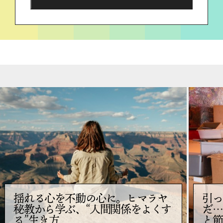
揺れる心を不動の心に。ヒマラヤ
引っ
秘教から学ぶ、“人間関係をよくす
だ…
る”生き方
と節