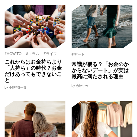
#HOW TO
#コラム
#ライフ
#デート
これからはお金持ちより
常識が覆る？「お金のか
「人持ち」の時代？お金
からないデート」が実は
だけあってもできないこ
最高に満たされる理由
と
by 赤池リカ
by 小野寺S一貴