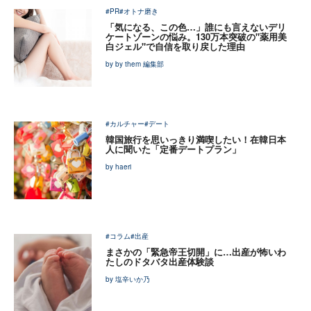
#PR
#オトナ磨き
「気になる、この色…」誰にも言えないデリ
ケートゾーンの悩み。130万本突破の"薬用美
白ジェル"で自信を取り戻した理由
by by them 編集部
#カルチャー
#デート
韓国旅行を思いっきり満喫したい！在韓日本
人に聞いた「定番デートプラン」
by haeri
#コラム
#出産
まさかの「緊急帝王切開」に…出産が怖いわ
たしのドタバタ出産体験談
by 塩辛いか乃