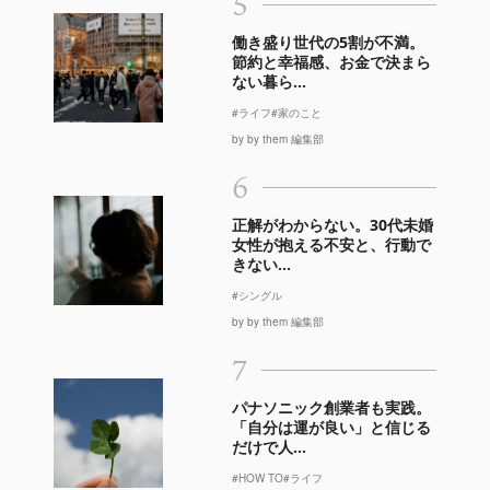
5
働き盛り世代の5割が不満。
節約と幸福感、お金で決まら
ない暮ら...
#ライフ
#家のこと
by by them 編集部
6
正解がわからない。30代未婚
女性が抱える不安と、行動で
きない...
#シングル
by by them 編集部
7
パナソニック創業者も実践。
「自分は運が良い」と信じる
だけで人...
#HOW TO
#ライフ