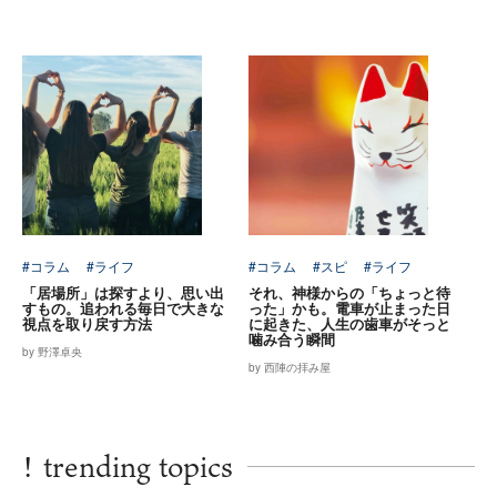
#コラム
#ライフ
#コラム
#スピ
#ライフ
「居場所」は探すより、思い出
それ、神様からの「ちょっと待
すもの。追われる毎日で大きな
った」かも。電車が止まった日
視点を取り戻す方法
に起きた、人生の歯車がそっと
噛み合う瞬間
by 野澤卓央
by 西陣の拝み屋
!
trending topics