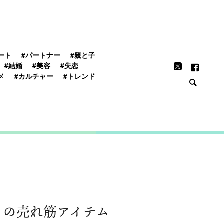
FEATURE
ート
#パートナー
#親と子
#結婚
#美容
#失恋
メ
#カルチャー
#トレンド
」の売れ筋アイテム