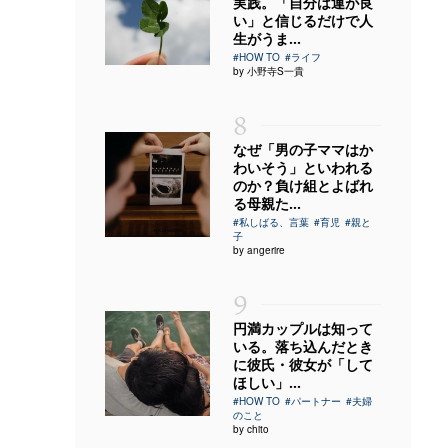
実践。「自分は運が良
い」と信じるだけで人
生がうま...
#HOW TO
#ライフ
by 小野寺S一貴
8
なぜ「男の子ママはか
わいそう」といわれる
のか？負け組とよばれ
る母親た...
#私しばる、言葉
#育児
#親と
子
by angerire
9
円満カップルは知って
いる。落ち込んだとき
に彼氏・彼女が「して
ほしい」...
#HOW TO
#パートナー
#夫婦
のこと
by chito