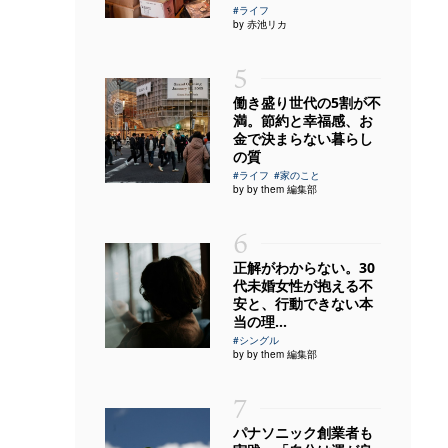
#ライフ
by 赤池リカ
5
働き盛り世代の5割が不
満。節約と幸福感、お
金で決まらない暮らし
の質
#ライフ
#家のこと
by by them 編集部
6
正解がわからない。30
代未婚女性が抱える不
安と、行動できない本
当の理...
#シングル
by by them 編集部
7
パナソニック創業者も