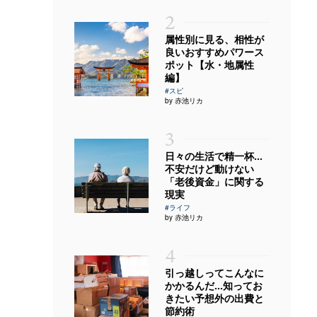
2
属性別に見る、相性が
良いおすすめパワース
ポット【水・地属性
編】
#スピ
by 赤池リカ
3
日々の生活で精一杯…
不安だけど動けない
「老後資金」に関する
現実
#ライフ
by 赤池リカ
4
引っ越しってこんなに
かかるんだ…知ってお
きたい予想外の出費と
節約術