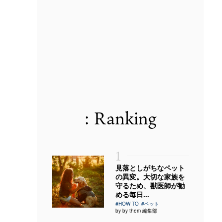
: Ranking
1
見落としがちなペット
の異変。大切な家族を
守るため、獣医師が勧
める毎日...
#HOW TO
#ペット
by by them 編集部