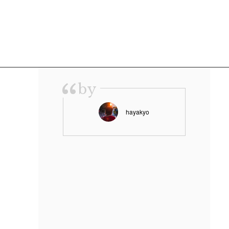
“
by
hayakyo