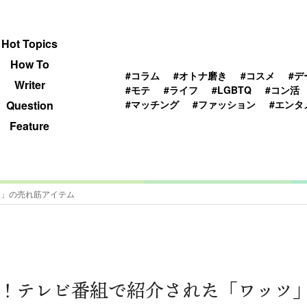
 TOPICS
HOWTO
WRITER
QUESTION
Hot Topics
How To
#コラム
#オトナ磨き
#コスメ
#デ
Writer
#モテ
#ライフ
#LGBTQ
#コン活
#マッチング
#ファッション
#エンタ
Question
Feature
ツ」の売れ筋アイテム
！テレビ番組で紹介された「ワッツ