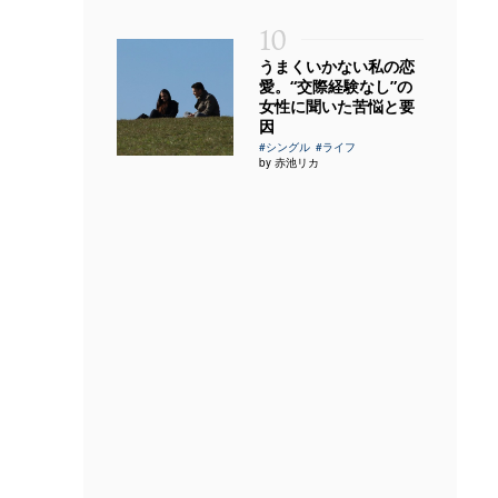
10
うまくいかない私の恋
愛。“交際経験なし”の
女性に聞いた苦悩と要
因
#シングル
#ライフ
by 赤池リカ