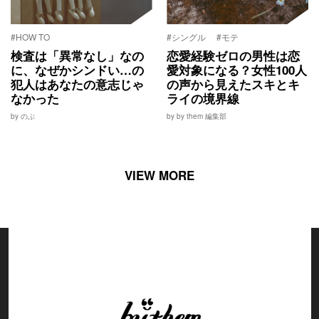
#HOW TO
#シングル
#モテ
検査は「異常なし」なの
恋愛経験ゼロの男性は恋
に、なぜかシンドい…の
愛対象になる？女性100人
犯人はあなたの意志じゃ
の声から見えたスキとキ
なかった
ライの境界線
by のぶ
by by them 編集部
VIEW MORE