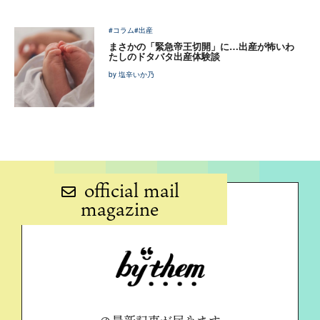
#コラム
#出産
まさかの「緊急帝王切開」に…出産が怖いわ
たしのドタバタ出産体験談
by 塩辛いか乃
official mail
magazine