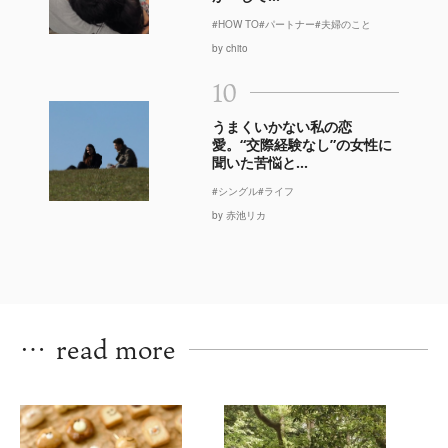
#HOW TO
#パートナー
#夫婦のこと
by chito
10
うまくいかない私の恋
愛。“交際経験なし”の女性に
聞いた苦悩と...
#シングル
#ライフ
by 赤池リカ
…
read more