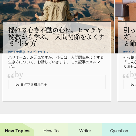
揺れる心を不動の心に。ヒマラヤ
引っ
秘教から学ぶ、“人間関係をよくす
だ…
る”生き方
と節
#オトナ磨き
#スピ
#ライフ
#ライフ
ハリオーム。お元気ですか。 今日は、人間関係をよくする
引っ越
生き方について、お話していきます。 この記事のメルマ
「こん
ガ...
りませ..
“
“
by
b
by ヨグマタ相川圭子
b
New Topics
How To
Writer
Question