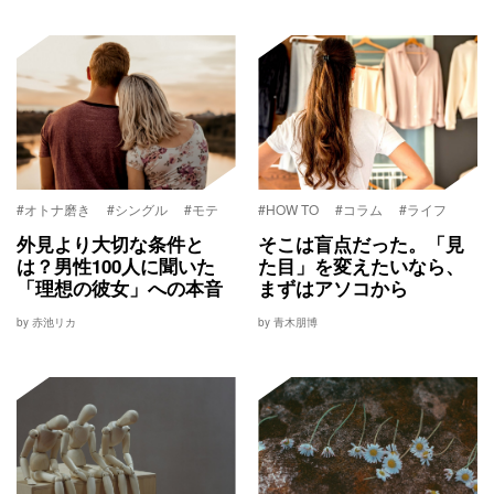
#オトナ磨き
#シングル
#モテ
#HOW TO
#コラム
#ライフ
外見より大切な条件と
そこは盲点だった。「見
は？男性100人に聞いた
た目」を変えたいなら、
「理想の彼女」への本音
まずはアソコから
by 赤池リカ
by 青木朋博