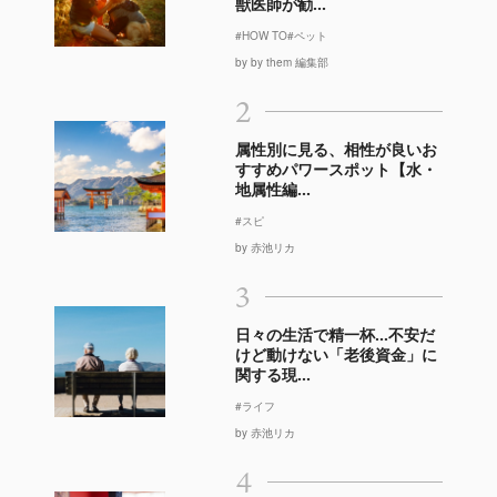
獣医師が勧...
#HOW TO
#ペット
by by them 編集部
2
属性別に見る、相性が良いお
すすめパワースポット【水・
地属性編...
#スピ
by 赤池リカ
3
日々の生活で精一杯…不安だ
けど動けない「老後資金」に
関する現...
#ライフ
by 赤池リカ
4