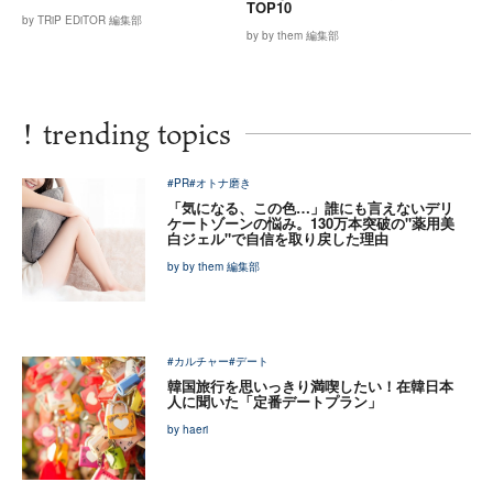
TOP10
by TRiP EDiTOR 編集部
by by them 編集部
!
trending topics
#PR
#オトナ磨き
「気になる、この色…」誰にも言えないデリ
ケートゾーンの悩み。130万本突破の"薬用美
白ジェル"で自信を取り戻した理由
by by them 編集部
#カルチャー
#デート
韓国旅行を思いっきり満喫したい！在韓日本
人に聞いた「定番デートプラン」
by haeri