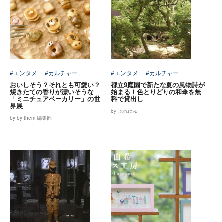
#エンタメ
#カルチャー
#エンタメ
#カルチャー
おいしそう？それとも可愛い？
都立9庭園で新たな夏の風物詩が
焼きたての香りが漂いそうな
始まる！色とりどりの和傘を無
「ミニチュアベーカリー」の世
料で貸出し
界展
by ぷれにゅー
by by them 編集部