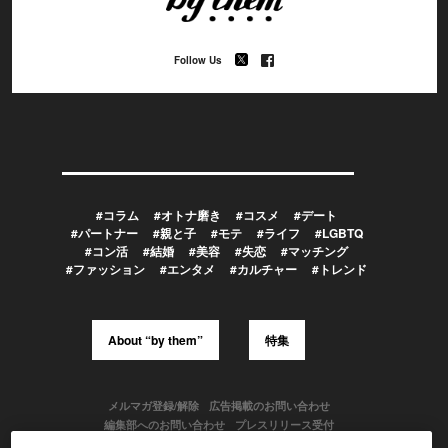
Follow Us
#コラム
#オトナ磨き
#コスメ
#デート
#パートナー
#親と子
#モテ
#ライフ
#LGBTQ
#コン活
#結婚
#美容
#失恋
#マッチング
#ファッション
#エンタメ
#カルチャー
#トレンド
About “by them”
特集
メルマガ登録/解除
広告掲載のお問い合わせ
編集部へのお問い合わせ
プレスリリース受付
メディア利用規約