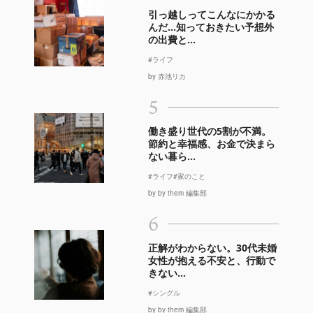
引っ越しってこんなにかかる
んだ…知っておきたい予想外
の出費と...
#ライフ
by 赤池リカ
5
働き盛り世代の5割が不満。
節約と幸福感、お金で決まら
ない暮ら...
#ライフ
#家のこと
by by them 編集部
6
正解がわからない。30代未婚
女性が抱える不安と、行動で
きない...
#シングル
by by them 編集部