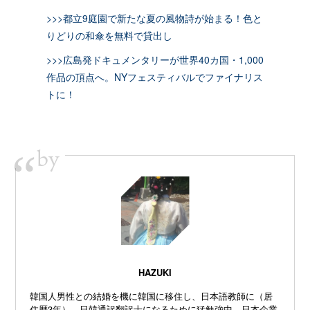
>>>都立9庭園で新たな夏の風物詩が始まる！色と
りどりの和傘を無料で貸出し
>>>広島発ドキュメンタリーが世界40カ国・1,000
作品の頂点へ。NYフェスティバルでファイナリス
トに！
by
“
HAZUKI
韓国人男性との結婚を機に韓国に移住し、日本語教師に（居
住歴3年）。日韓通訳翻訳士になるために猛勉強中。日本企業