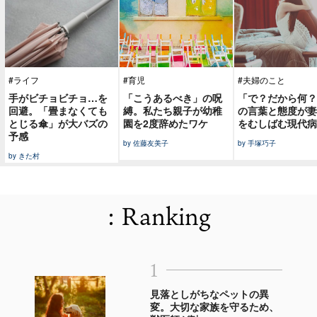
#ライフ
#育児
#夫婦のこと
手がビチョビチョ…を
「こうあるべき」の呪
「で？だから何？
回避。「畳まなくても
縛。私たち親子が幼稚
の言葉と態度が妻
とじる傘」が大バズの
園を2度辞めたワケ
をむしばむ現代病
予感
by 佐藤友美子
by 手塚巧子
by きた村
: Ranking
1
見落としがちなペットの異
変。大切な家族を守るため、