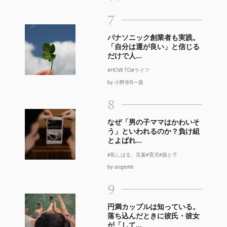
7
パナソニック創業者も実践。
「自分は運が良い」と信じる
だけで人...
#HOW TO
#ライフ
by 小野寺S一貴
8
なぜ「男の子ママはかわいそ
う」といわれるのか？負け組
とよばれ...
#私しばる、言葉
#育児
#親と子
by angerire
9
円満カップルは知っている。
落ち込んだときに彼氏・彼女
が「して...