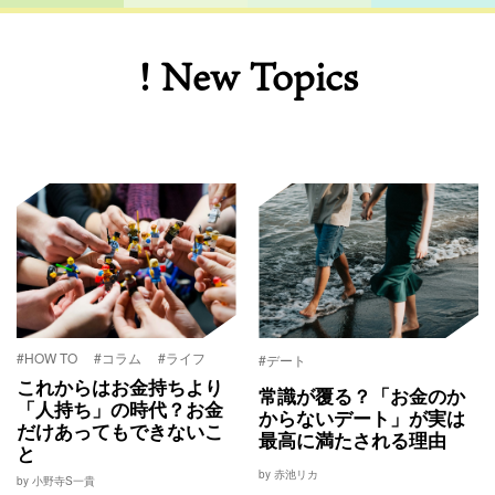
! New Topics
#HOW TO
#コラム
#ライフ
#デート
これからはお金持ちより
常識が覆る？「お金のか
「人持ち」の時代？お金
からないデート」が実は
だけあってもできないこ
最高に満たされる理由
と
by 赤池リカ
by 小野寺S一貴