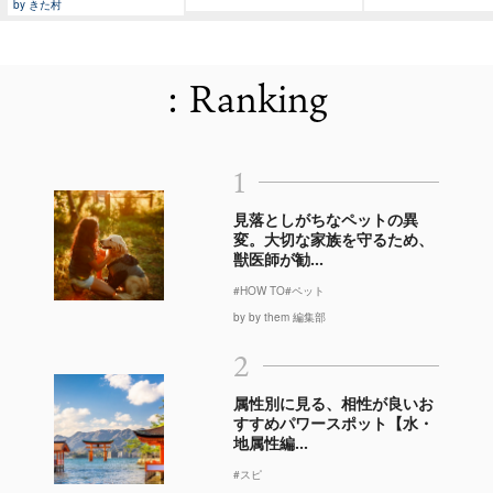
by きた村
: Ranking
1
見落としがちなペットの異
変。大切な家族を守るため、
獣医師が勧...
#HOW TO
#ペット
by by them 編集部
2
属性別に見る、相性が良いお
すすめパワースポット【水・
地属性編...
#スピ