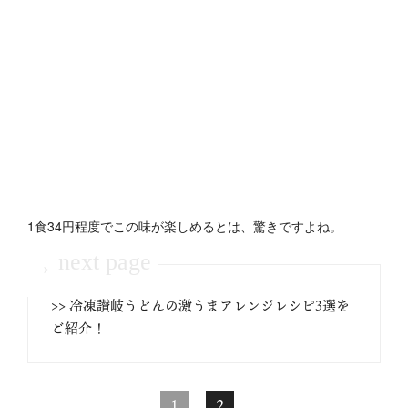
1食34円程度でこの味が楽しめるとは、驚きですよね。
next page
→
>> 冷凍讃岐うどんの激うまアレンジレシピ3選を
ご紹介！
1
2