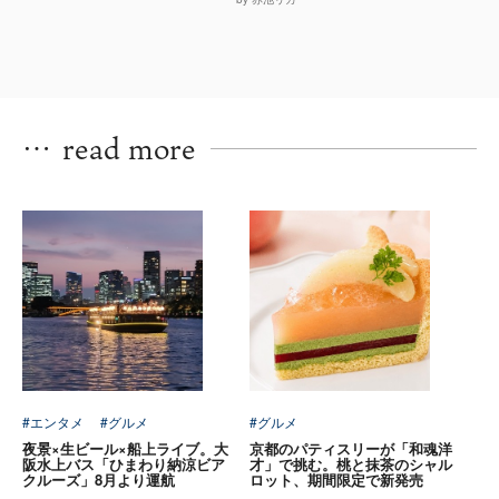
…
read more
#エンタメ
#グルメ
#グルメ
夜景×生ビール×船上ライブ。大
京都のパティスリーが「和魂洋
阪水上バス「ひまわり納涼ビア
才」で挑む。桃と抹茶のシャル
クルーズ」8月より運航
ロット、期間限定で新発売