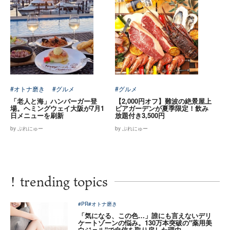
#オトナ磨き
#グルメ
#グルメ
「老人と海」ハンバーガー登
【2,000円オフ】難波の絶景屋上
場。ヘミングウェイ大阪が7月1
ビアガーデンが夏季限定！飲み
日メニューを刷新
放題付き3,500円
by ぷれにゅー
by ぷれにゅー
!
trending topics
#PR
#オトナ磨き
「気になる、この色…」誰にも言えないデリ
ケートゾーンの悩み。130万本突破の"薬用美
白ジェル"で自信を取り戻した理由