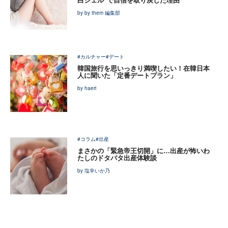
by by them 編集部
#カルチャー
#デート
韓国旅行を思いっきり満喫したい！在韓日本
人に聞いた「定番デートプラン」
by haeri
#コラム
#出産
まさかの「緊急帝王切開」に…出産が怖いわ
たしのドタバタ出産体験談
by 塩辛いか乃