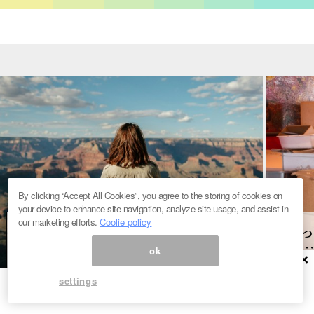
By clicking “Accept All Cookies”, you agree to the storing of cookies on
your device to enhance site navigation, analyze site usage, and assist in
our marketing efforts.
Coolie policy
揺れる心を不動の心に。ヒマラヤ
引っ
秘教から学ぶ、“人間関係をよくす
だ…
ok
る”生き方
と節
×
settings
#オトナ磨き
#スピ
#ライフ
#ライフ
ハリオーム。お元気ですか。 今日は、人間関係をよくする
引っ越
生き方について、お話していきます。 この記事のメルマ
「こん