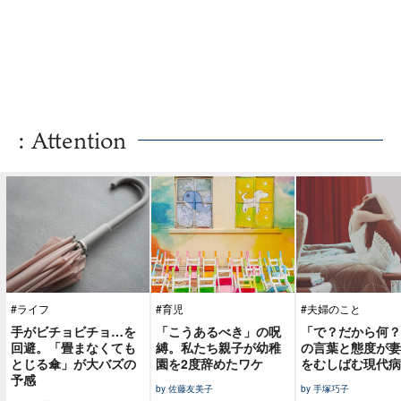
: Attention
#ライフ
#育児
#夫婦のこと
手がビチョビチョ…を
「こうあるべき」の呪
「で？だから何？
回避。「畳まなくても
縛。私たち親子が幼稚
の言葉と態度が妻
とじる傘」が大バズの
園を2度辞めたワケ
をむしばむ現代病
予感
by 佐藤友美子
by 手塚巧子