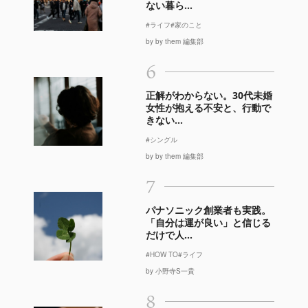
ない暮ら...
#ライフ
#家のこと
by by them 編集部
6
正解がわからない。30代未婚
女性が抱える不安と、行動で
きない...
#シングル
by by them 編集部
7
パナソニック創業者も実践。
「自分は運が良い」と信じる
だけで人...
#HOW TO
#ライフ
by 小野寺S一貴
8