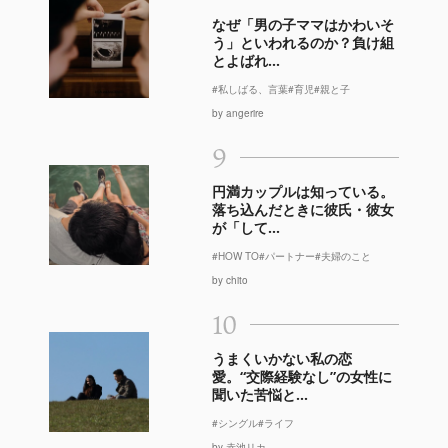
なぜ「男の子ママはかわいそ
う」といわれるのか？負け組
とよばれ...
#私しばる、言葉
#育児
#親と子
by angerire
9
円満カップルは知っている。
落ち込んだときに彼氏・彼女
が「して...
#HOW TO
#パートナー
#夫婦のこと
by chito
10
うまくいかない私の恋
愛。“交際経験なし”の女性に
聞いた苦悩と...
#シングル
#ライフ
by 赤池リカ