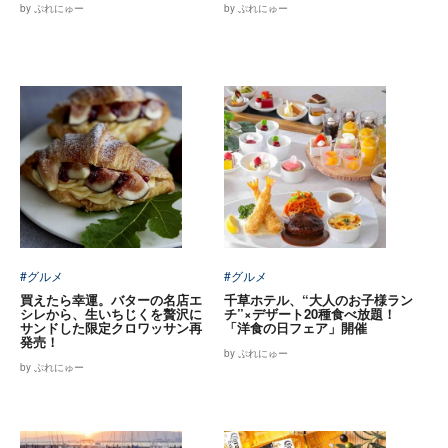
by ぷれにゅー
by ぷれにゅー
#グルメ
#グルメ
買えたら幸運。バターの名店エ
千草ホテル、“大人のお子様ラン
シレから、生いちじくを贅沢に
チ”×デザート20種食べ放題！
サンドした限定クロワッサン再
「洋食の日フェア」開催
発売！
by ぷれにゅー
by ぷれにゅー