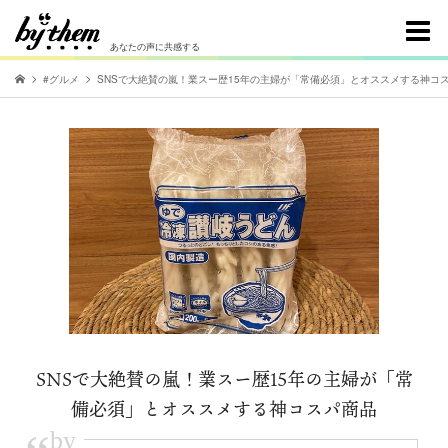
あなたの声に共感する
#グルメ
SNSで大絶賛の嵐！業スー歴15年の主婦が「常備必須」とオススメする神コ
SNSで大絶賛の嵐！業スー歴15年の主婦が「常
備必須」とオススメする神コスパ商品
by