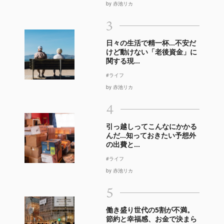
by 赤池リカ
3
日々の生活で精一杯…不安だ
けど動けない「老後資金」に
関する現...
#ライフ
by 赤池リカ
4
引っ越しってこんなにかかる
んだ…知っておきたい予想外
の出費と...
#ライフ
by 赤池リカ
5
働き盛り世代の5割が不満。
節約と幸福感、お金で決まら