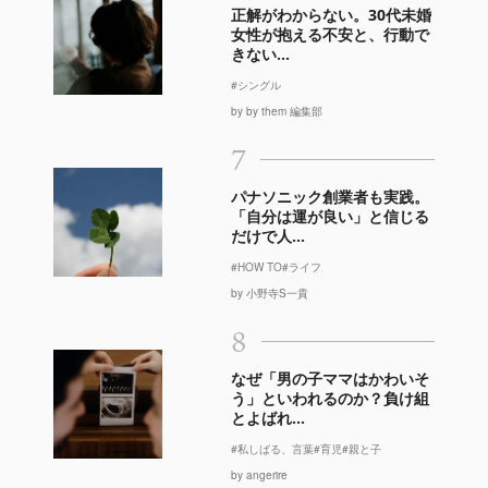
正解がわからない。30代未婚
女性が抱える不安と、行動で
きない...
#シングル
by by them 編集部
7
パナソニック創業者も実践。
「自分は運が良い」と信じる
だけで人...
#HOW TO
#ライフ
by 小野寺S一貴
8
なぜ「男の子ママはかわいそ
う」といわれるのか？負け組
とよばれ...
#私しばる、言葉
#育児
#親と子
by angerire