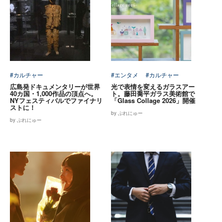
#カルチャー
#エンタメ
#カルチャー
広島発ドキュメンタリーが世界
光で表情を変えるガラスアー
40カ国・1,000作品の頂点へ。
ト。藤田喬平ガラス美術館で
NYフェスティバルでファイナリ
「Glass Collage 2026」開催
ストに！
by ぷれにゅー
by ぷれにゅー