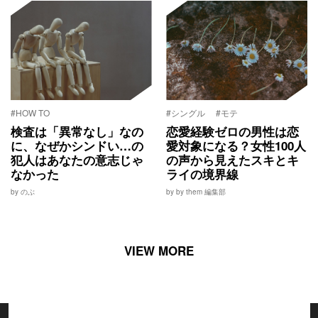
#HOW TO
#シングル
#モテ
検査は「異常なし」なの
恋愛経験ゼロの男性は恋
に、なぜかシンドい…の
愛対象になる？女性100人
犯人はあなたの意志じゃ
の声から見えたスキとキ
なかった
ライの境界線
by のぶ
by by them 編集部
VIEW MORE