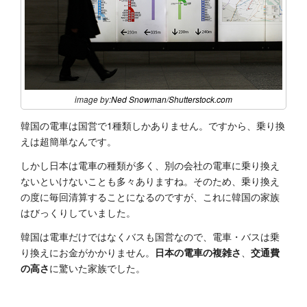
image by:
Ned Snowman
/
Shutterstock.com
韓国の電車は国営で1種類しかありません。ですから、乗り換
えは超簡単なんです。
しかし日本は電車の種類が多く、別の会社の電車に乗り換え
ないといけないことも多々ありますね。そのため、乗り換え
の度に毎回清算することになるのですが、これに韓国の家族
はびっくりしていました。
韓国は電車だけではなくバスも国営なので、電車・バスは乗
り換えにお金がかかりません。
日本の電車の複雑さ
、
交通費
の高さ
に驚いた家族でした。