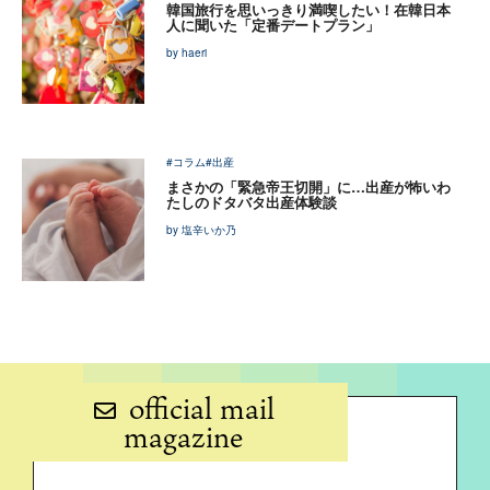
韓国旅行を思いっきり満喫したい！在韓日本
人に聞いた「定番デートプラン」
by haeri
#コラム
#出産
まさかの「緊急帝王切開」に…出産が怖いわ
たしのドタバタ出産体験談
by 塩辛いか乃
official mail
magazine