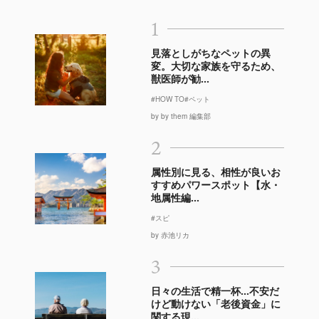
1
見落としがちなペットの異
変。大切な家族を守るため、
獣医師が勧...
#HOW TO
#ペット
by by them 編集部
2
属性別に見る、相性が良いお
すすめパワースポット【水・
地属性編...
#スピ
by 赤池リカ
3
日々の生活で精一杯…不安だ
けど動けない「老後資金」に
関する現...