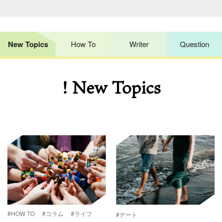
New Topics
How To
Writer
Question
! New Topics
#HOW TO
#コラム
#ライフ
#デート