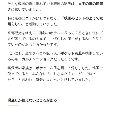
そんな韓国の道に慣れている韓国の家族は、
日本の道の綺麗
さ
に驚いていました。
特に京都はゴミがひとつもなく、「
映画のセットのようで素
晴らしい
」と感動していました。
京都観光を終えて、難波のホテルに戻ってくるときに道にゴ
ミが落ちているのを見て、「懐かしい感じがするね」と話し
ていたのがおもしろかったです。
ほかにも、道でタバコを吸う人が
ポケット灰皿
を携帯してい
るのも、
カルチャーショック
だったそうです。
喫煙者の家族は、ポケット灰皿を買って帰りました。韓国で
使っていると、みんなに「これなんだ？」「どこで買っ
た？」と言われ、気分がよかったと話していました。
現金しか使えないところがある