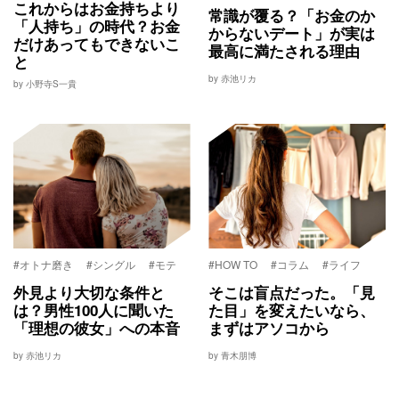
これからはお金持ちより
常識が覆る？「お金のか
「人持ち」の時代？お金
からないデート」が実は
だけあってもできないこ
最高に満たされる理由
と
by 赤池リカ
by 小野寺S一貴
#オトナ磨き
#シングル
#モテ
#HOW TO
#コラム
#ライフ
外見より大切な条件と
そこは盲点だった。「見
は？男性100人に聞いた
た目」を変えたいなら、
「理想の彼女」への本音
まずはアソコから
by 赤池リカ
by 青木朋博