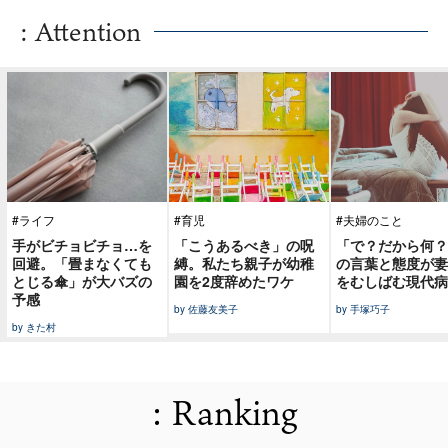
: Attention
#ライフ
#育児
#夫婦のこと
手がビチョビチョ…を
「こうあるべき」の呪
「で？だから何？
回避。「畳まなくても
縛。私たち親子が幼稚
の言葉と態度が妻
とじる傘」が大バズの
園を2度辞めたワケ
をむしばむ現代病
予感
by 佐藤友美子
by 手塚巧子
by きた村
: Ranking