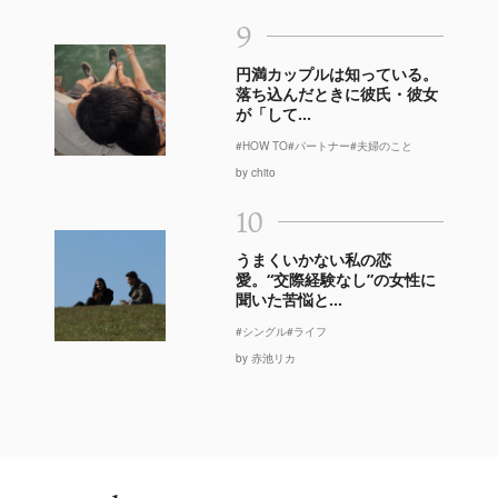
9
円満カップルは知っている。
落ち込んだときに彼氏・彼女
が「して...
#HOW TO
#パートナー
#夫婦のこと
by chito
10
うまくいかない私の恋
愛。“交際経験なし”の女性に
聞いた苦悩と...
#シングル
#ライフ
by 赤池リカ