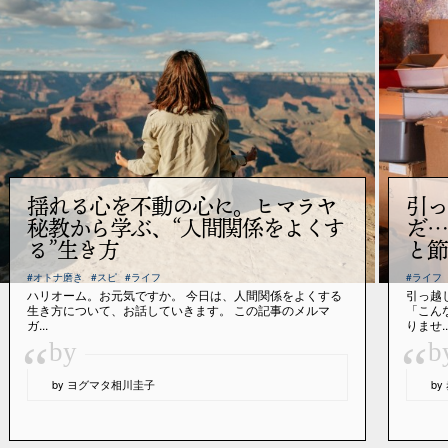
揺れる心を不動の心に。ヒマラヤ
引っ
秘教から学ぶ、“人間関係をよくす
だ…
る”生き方
と節
#オトナ磨き
#スピ
#ライフ
#ライフ
ハリオーム。お元気ですか。 今日は、人間関係をよくする
引っ越
生き方について、お話していきます。 この記事のメルマ
「こん
ガ...
りませ..
“
“
by
b
by ヨグマタ相川圭子
b