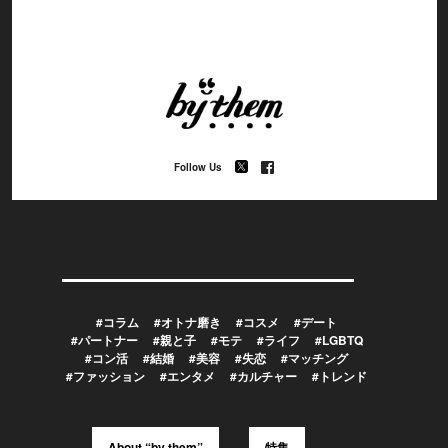
Follow Us
#コラム
#オトナ磨き
#コスメ
#デート
#パートナー
#親と子
#モテ
#ライフ
#LGBTQ
#コン活
#結婚
#美容
#失恋
#マッチング
#ファッション
#エンタメ
#カルチャー
#トレンド
About “by them”
特集