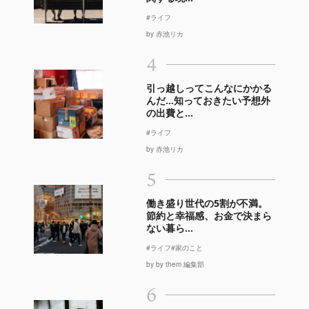
#ライフ
by 赤池リカ
4
引っ越しってこんなにかかる
んだ…知っておきたい予想外
の出費と...
#ライフ
by 赤池リカ
5
働き盛り世代の5割が不満。
節約と幸福感、お金で決まら
ない暮ら...
#ライフ
#家のこと
by by them 編集部
6