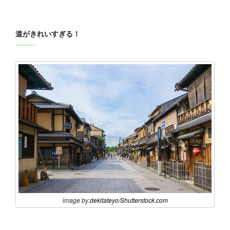
道がきれいすぎる！
image by:
dekitateyo
/
Shutterstock.com