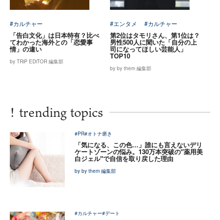
#カルチャー
#エンタメ
#カルチャー
「告白文化」は日本特有？比べ
第2位はタモリさん、第1位は？
てわかった海外との「恋愛事
男性500人に聞いた「自分の上
情」の違い
司になってほしい芸能人」
TOP10
by TRiP EDiTOR 編集部
by by them 編集部
!
trending topics
#PR
#オトナ磨き
「気になる、この色…」誰にも言えないデリ
ケートゾーンの悩み。130万本突破の"薬用美
白ジェル"で自信を取り戻した理由
by by them 編集部
#カルチャー
#デート