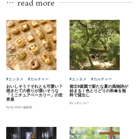
…
read more
#エンタメ
#カルチャー
#エンタメ
#カルチャー
おいしそう？それとも可愛い？
都立9庭園で新たな夏の風物詩が
焼きたての香りが漂いそうな
始まる！色とりどりの和傘を無
「ミニチュアベーカリー」の世
料で貸出し
界展
by ぷれにゅー
by by them 編集部