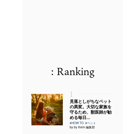
: Ranking
1
見落としがちなペット
の異変。大切な家族を
守るため、獣医師が勧
める毎日...
#HOW TO
#ペット
by by them 編集部