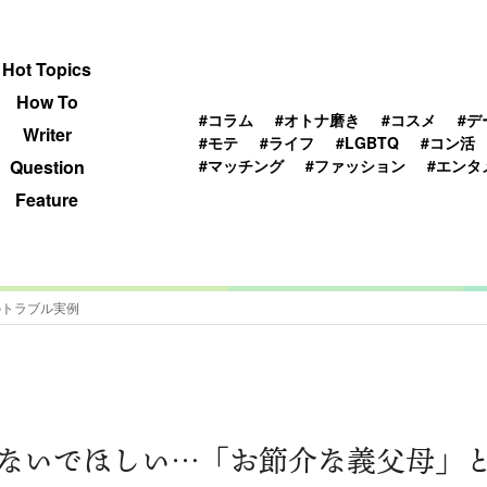
 TOPICS
HOWTO
WRITER
QUESTION
Hot Topics
How To
#コラム
#オトナ磨き
#コスメ
#デ
Writer
#モテ
#ライフ
#LGBTQ
#コン活
#マッチング
#ファッション
#エンタ
Question
Feature
のトラブル実例
ないでほしい…「お節介な義父母」