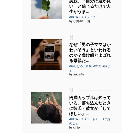
実践。「自分は運が良
い」と信じるだけで人
生がうま...
#HOW TO
#ライフ
by 小野寺S一貴
8
なぜ「男の子ママはか
わいそう」といわれる
のか？負け組とよばれ
る母親た...
#私しばる、言葉
#育児
#親と
子
by angerire
9
円満カップルは知って
いる。落ち込んだとき
に彼氏・彼女が「して
ほしい」...
#HOW TO
#パートナー
#夫婦
のこと
by chito