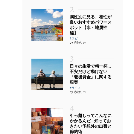
2
属性別に見る、相性が
良いおすすめパワース
ポット【水・地属性
編】
#スピ
by 赤池リカ
3
日々の生活で精一杯…
不安だけど動けない
「老後資金」に関する
現実
#ライフ
by 赤池リカ
4
引っ越しってこんなに
かかるんだ…知ってお
きたい予想外の出費と
節約術