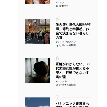
#ライフ
by 赤池リカ
5
働き盛り世代の5割が不
満。節約と幸福感、お
金で決まらない暮らし
の質
#ライフ
#家のこと
by by them 編集部
6
正解がわからない。30
代未婚女性が抱える不
安と、行動できない本
当の理...
#シングル
by by them 編集部
7
パナソニック創業者も