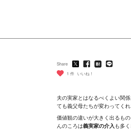
Share
1 件
いいね！
夫の実家とはなるべくよい関係
ても義父母たちが変わってくれ
価値観の違いが大きく出るもの
んのころは
義実家の介入
も多く