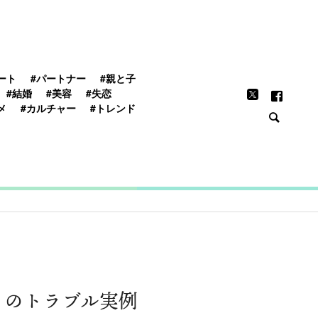
FEATURE
ート
#パートナー
#親と子
#結婚
#美容
#失恋
メ
#カルチャー
#トレンド
とのトラブル実例