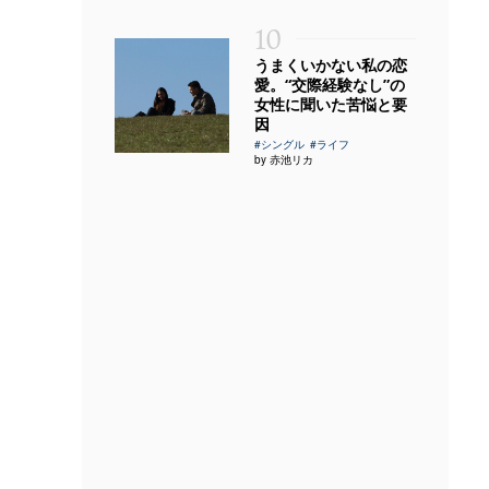
10
うまくいかない私の恋
愛。“交際経験なし”の
女性に聞いた苦悩と要
因
#シングル
#ライフ
by 赤池リカ