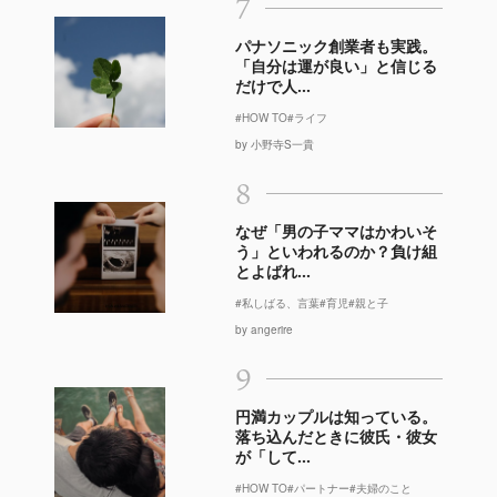
7
パナソニック創業者も実践。
「自分は運が良い」と信じる
だけで人...
#HOW TO
#ライフ
by 小野寺S一貴
8
なぜ「男の子ママはかわいそ
う」といわれるのか？負け組
とよばれ...
#私しばる、言葉
#育児
#親と子
by angerire
9
円満カップルは知っている。
落ち込んだときに彼氏・彼女
が「して...
#HOW TO
#パートナー
#夫婦のこと