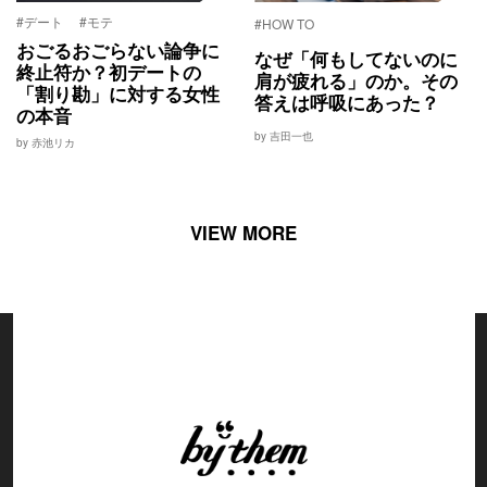
#デート
#モテ
#HOW TO
おごるおごらない論争に
なぜ「何もしてないのに
終止符か？初デートの
肩が疲れる」のか。その
「割り勘」に対する女性
答えは呼吸にあった？
の本音
by 吉田一也
by 赤池リカ
VIEW MORE