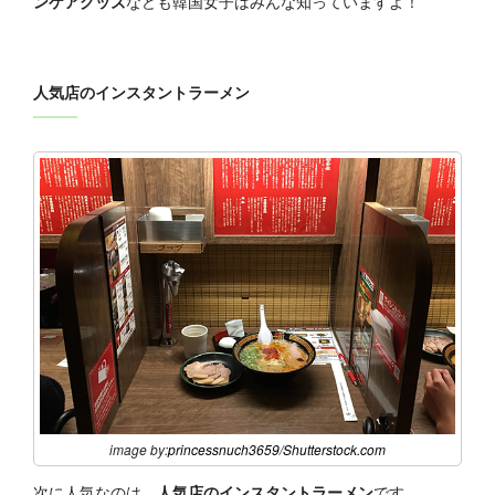
ンケアグッズ
なども韓国女子はみんな知っていますよ！
人気店のインスタントラーメン
image by:
princessnuch3659
/
Shutterstock.com
次に人気なのは、
人気店のインスタントラーメン
です。