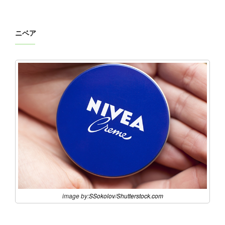
ニベア
image by:
SSokolov
/
Shutterstock.com