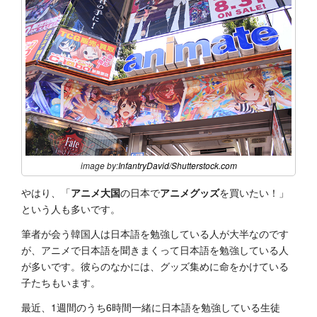
image by:
InfantryDavid
/
Shutterstock.com
やはり、「
アニメ大国
の日本で
アニメグッズ
を買いたい！」
という人も多いです。
筆者が会う韓国人は日本語を勉強している人が大半なのです
が、アニメで日本語を聞きまくって日本語を勉強している人
が多いです。彼らのなかには、グッズ集めに命をかけている
子たちもいます。
最近、1週間のうち6時間一緒に日本語を勉強している生徒