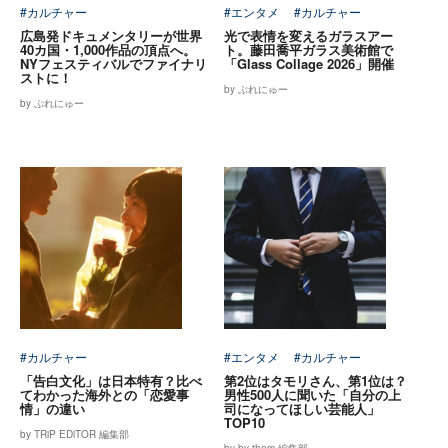
#カルチャー
#エンタメ
#カルチャー
広島発ドキュメンタリーが世界
光で表情を変えるガラスアー
40カ国・1,000作品の頂点へ。
ト。藤田喬平ガラス美術館で
NYフェスティバルでファイナリ
「Glass Collage 2026」開催
ストに！
by ぷれにゅー
by ぷれにゅー
#カルチャー
#エンタメ
#カルチャー
「告白文化」は日本特有？比べ
第2位はタモリさん、第1位は？
てわかった海外との「恋愛事
男性500人に聞いた「自分の上
情」の違い
司になってほしい芸能人」
TOP10
by TRiP EDiTOR 編集部
by by them 編集部