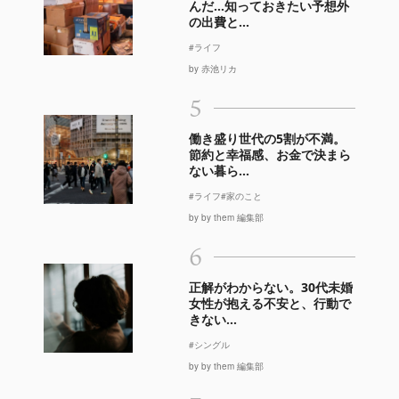
んだ…知っておきたい予想外
の出費と...
#ライフ
by 赤池リカ
5
働き盛り世代の5割が不満。
節約と幸福感、お金で決まら
ない暮ら...
#ライフ
#家のこと
by by them 編集部
6
正解がわからない。30代未婚
女性が抱える不安と、行動で
きない...
#シングル
by by them 編集部