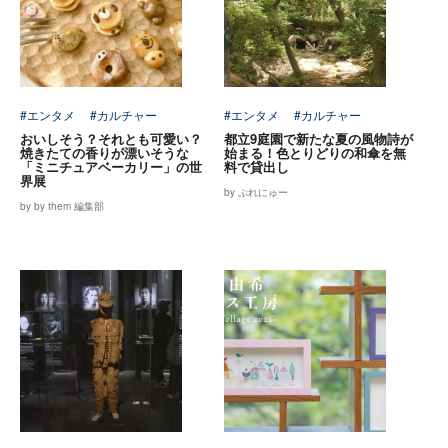
#エンタメ
#カルチャー
#エンタメ
#カルチャー
おいしそう？それとも可愛い？
都立9庭園で新たな夏の風物詩が
焼きたての香りが漂いそうな
始まる！色とりどりの和傘を無
「ミニチュアベーカリー」の世
料で貸出し
界展
by ぷれにゅー
by by them 編集部