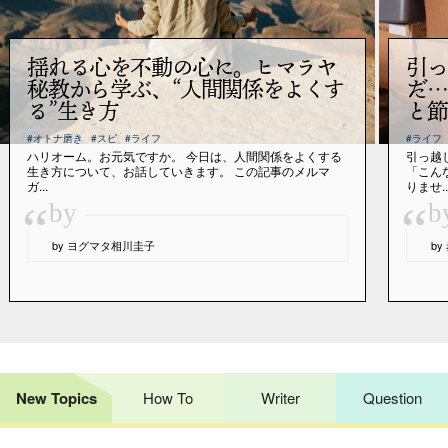
揺れる心を不動の心に。ヒマラヤ
引っ
秘教から学ぶ、“人間関係をよくす
だ…
る”生き方
と節
#オトナ磨き
#スピ
#ライフ
#ライフ
ハリオーム。お元気ですか。 今日は、人間関係をよくする
引っ越
生き方について、お話していきます。 この記事のメルマ
「こん
ガ...
りませ..
“
“
by
b
by ヨグマタ相川圭子
b
New Topics
How To
Writer
Question