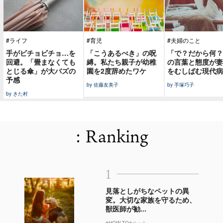
#ライフ
#育児
#夫婦のこと
手がビチョビチョ…を
「こうあるべき」の呪
「で？だから何？
回避。「畳まなくても
縛。私たち親子が幼稚
の言葉と態度が妻
とじる傘」が大バズの
園を2度辞めたワケ
をむしばむ現代病
予感
by 佐藤友美子
by 手塚巧子
by きた村
: Ranking
1
見落としがちなペットの異
変。大切な家族を守るため、
獣医師が勧...
#HOW TO
#ペット