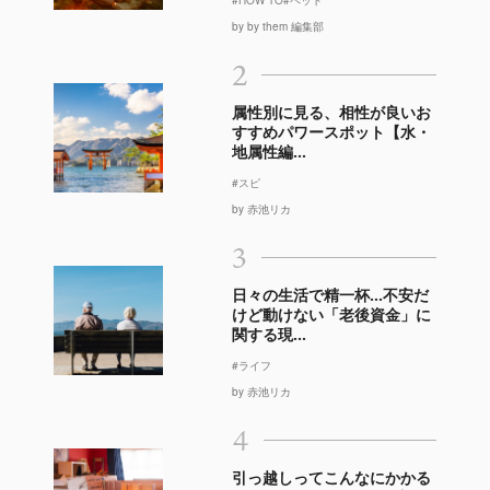
by by them 編集部
2
属性別に見る、相性が良いお
すすめパワースポット【水・
地属性編...
#スピ
by 赤池リカ
3
日々の生活で精一杯…不安だ
けど動けない「老後資金」に
関する現...
#ライフ
by 赤池リカ
4
引っ越しってこんなにかかる