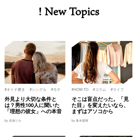
! New Topics
#オトナ磨き
#シングル
#モテ
#HOW TO
#コラム
#ライフ
外見より大切な条件と
そこは盲点だった。「見
は？男性100人に聞いた
た目」を変えたいなら、
「理想の彼女」への本音
まずはアソコから
by 赤池リカ
by 青木朋博