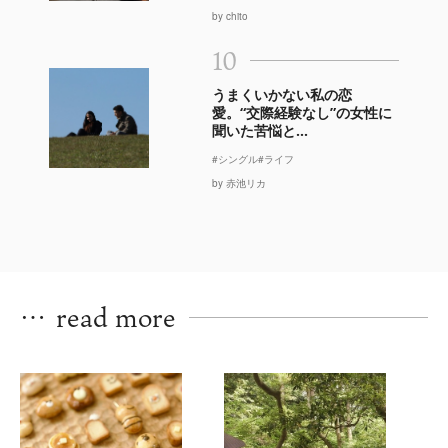
by chito
10
うまくいかない私の恋
愛。“交際経験なし”の女性に
聞いた苦悩と...
#シングル
#ライフ
by 赤池リカ
…
read more