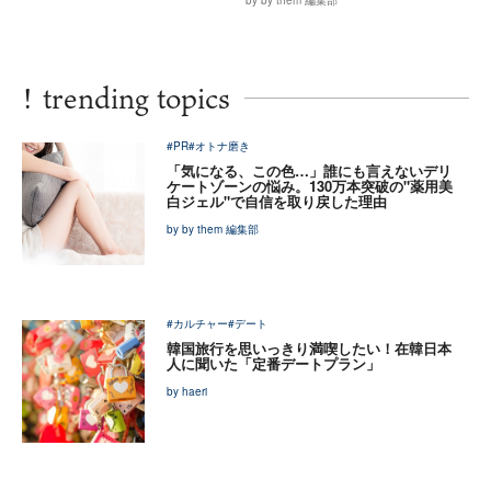
!
trending topics
#PR
#オトナ磨き
「気になる、この色…」誰にも言えないデリ
ケートゾーンの悩み。130万本突破の"薬用美
白ジェル"で自信を取り戻した理由
by by them 編集部
#カルチャー
#デート
韓国旅行を思いっきり満喫したい！在韓日本
人に聞いた「定番デートプラン」
by haeri