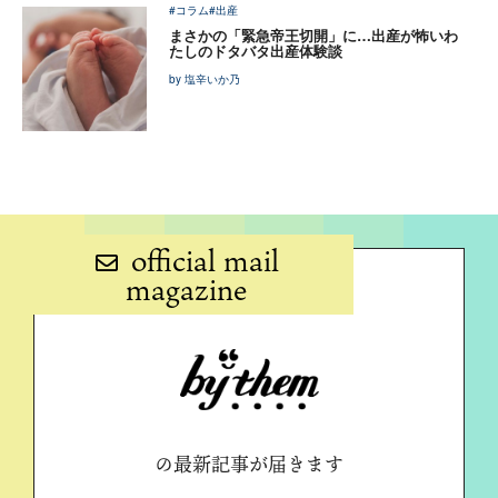
#コラム
#出産
まさかの「緊急帝王切開」に…出産が怖いわ
たしのドタバタ出産体験談
by 塩辛いか乃
official mail
magazine
の最新記事が届きます