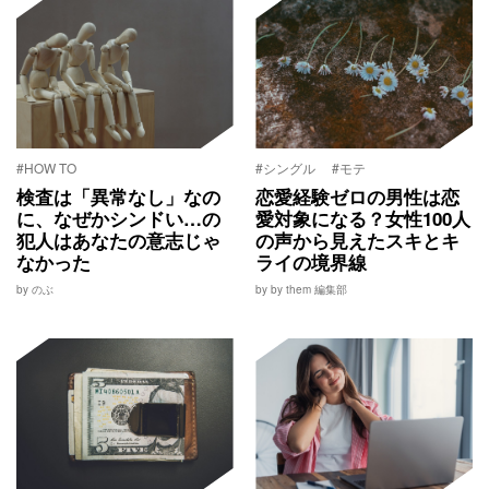
#HOW TO
#シングル
#モテ
検査は「異常なし」なの
恋愛経験ゼロの男性は恋
に、なぜかシンドい…の
愛対象になる？女性100人
犯人はあなたの意志じゃ
の声から見えたスキとキ
なかった
ライの境界線
by のぶ
by by them 編集部