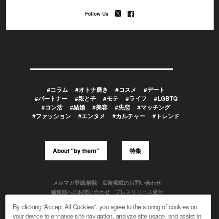
Follow Us
#コラム
#オトナ磨き
#コスメ
#デート
#パートナー
#親と子
#モテ
#ライフ
#LGBTQ
#コン活
#結婚
#美容
#失恋
#マッチング
#ファッション
#エンタメ
#カルチャー
#トレンド
About “by them”
特集
メルマガ登録/解除
広告掲載のお問い合わせ
編集部へのお問い合わせ
プレスリリース受付
メディア利用規約
By clicking “Accept All Cookies”, you agree to the storing of cookies on
your device to enhance site navigation, analyze site usage, and assist in