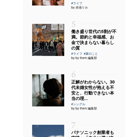
#ライフ
by 赤池リカ
5
働き盛り世代の5割が不
満。節約と幸福感、お
金で決まらない暮らし
の質
#ライフ
#家のこと
by by them 編集部
6
正解がわからない。30
代未婚女性が抱える不
安と、行動できない本
当の理...
#シングル
by by them 編集部
7
パナソニック創業者も