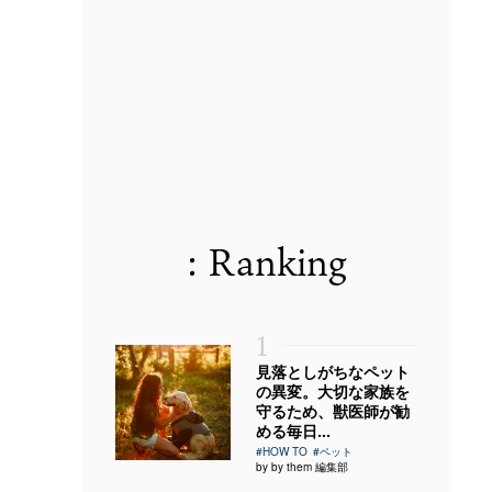
: Ranking
1
見落としがちなペット
の異変。大切な家族を
守るため、獣医師が勧
める毎日...
#HOW TO
#ペット
by by them 編集部