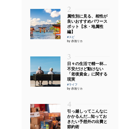
2
属性別に見る、相性が
良いおすすめパワース
ポット【水・地属性
編】
#スピ
by 赤池リカ
3
日々の生活で精一杯…
不安だけど動けない
「老後資金」に関する
現実
#ライフ
by 赤池リカ
4
引っ越しってこんなに
かかるんだ…知ってお
きたい予想外の出費と
節約術