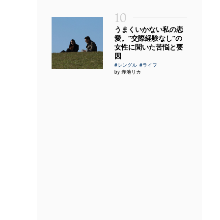
10
うまくいかない私の恋
愛。“交際経験なし”の
女性に聞いた苦悩と要
因
#シングル
#ライフ
by 赤池リカ