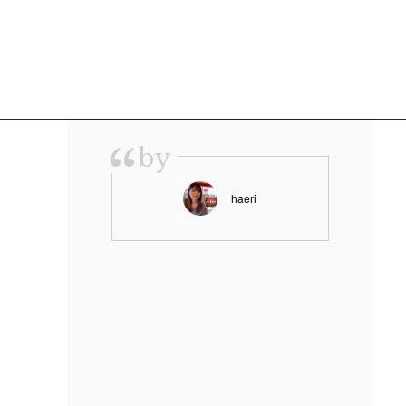
“
by
haeri