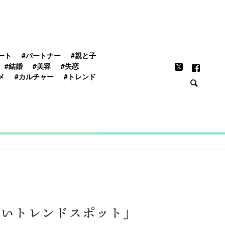
FEATURE
ート
#パートナー
#親と子
#結婚
#美容
#失恋
メ
#カルチャー
#トレンド
アツいトレンドスポット」