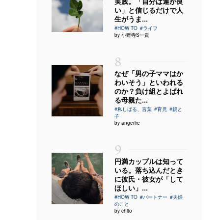
実践。「自分は運が良
い」と信じるだけで人
生がうま...
#HOW TO
#ライフ
by 小野寺S一貴
8
なぜ「男の子ママはか
わいそう」といわれる
のか？負け組とよばれ
る母親た...
#私しばる、言葉
#育児
#親と
子
by angerire
9
円満カップルは知って
いる。落ち込んだとき
に彼氏・彼女が「して
ほしい」...
#HOW TO
#パートナー
#夫婦
のこと
by chito