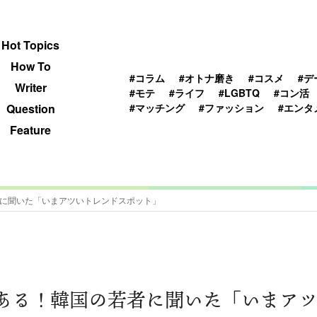
 TOPICS
HOWTO
WRITER
QUESTION
Hot Topics
How To
#コラム
#オトナ磨き
#コスメ
#デ
Writer
#モテ
#ライフ
#LGBTQ
#コン活
#マッチング
#ファッション
#エンタ
Question
Feature
国の若者に聞いた「いまアツいトレンドスポット」
fishもある！韓国の若者に聞いた「いま