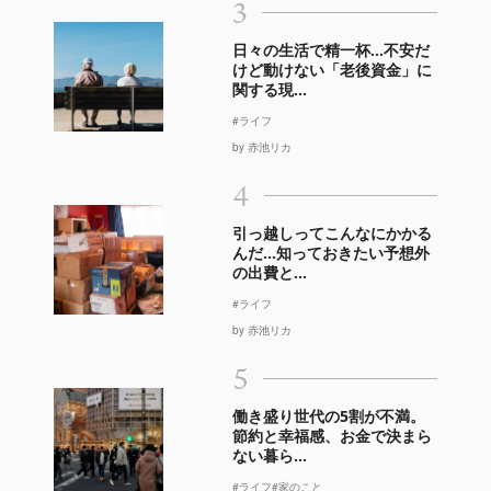
3
日々の生活で精一杯…不安だ
けど動けない「老後資金」に
関する現...
#ライフ
by 赤池リカ
4
引っ越しってこんなにかかる
んだ…知っておきたい予想外
の出費と...
#ライフ
by 赤池リカ
5
働き盛り世代の5割が不満。
節約と幸福感、お金で決まら
ない暮ら...
#ライフ
#家のこと