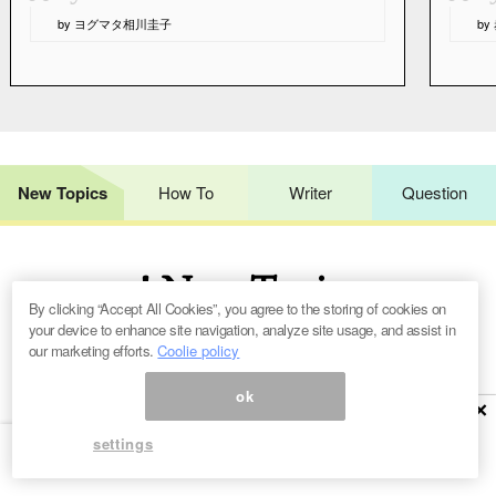
“
“
by ヨグマタ相川圭子
b
New Topics
How To
Writer
Question
! New Topics
By clicking “Accept All Cookies”, you agree to the storing of cookies on
your device to enhance site navigation, analyze site usage, and assist in
our marketing efforts.
Coolie policy
ok
×
settings