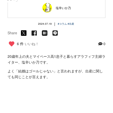
“
塩辛いか乃
|
2024.07.19
#コラム
#出産
Share
6 件
いいね！
0
20歳年上の夫とマイペース高1息子と暮らすアラフィフ主婦ラ
イター、塩辛いか乃です。
よく「結婚はゴールじゃない」と言われますが、出産に関し
ても同じことが言えます。