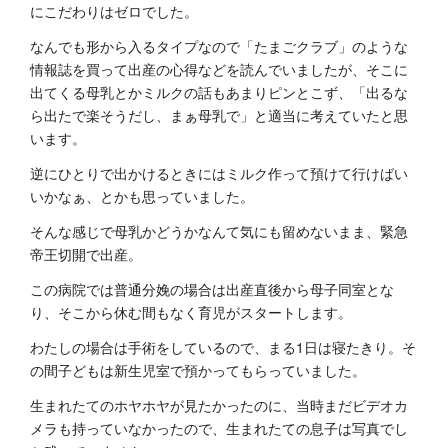
にこだわりはゼロでした。
なんでも形から入るタイプなので「たまごクラブ」のような
情報誌を買って出産の心得などを読んでいましたが、そこに
出てくる母乳とかミルクの話もあまりピンとこず、「出るな
ら出たで楽そうだし、まぁ母乳で」と適当に考えていたと思
います。
逆にひとりで出かけるときにはミルク作って預けて行けばい
いかなぁ、とかも思っていました。
そんな感じで母乳かどうかなんて気にも留めないまま、緊急
帝王切開で出産。
この病院では普通分娩の場合は出産直後から母子同室とな
り、そこから休む間もなく育児がスタートします。
わたしの場合は手術をしているので、まる1日は寝たきり。そ
の間子どもは新生児室で預かってもらっていました。
生まれたてのホヤホヤが見たかったのに、当時まだビデオカ
メラも持っていなかったので、生まれたての息子は写真でし