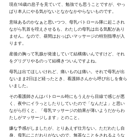
現在16歳の息子を見ていて、勉強でも思うことですが、やっ
ぱり本人にやる気がないとなかなかやらないものです。
意味あるのかなぁと思いつつ、母乳パトロール隊に起こされ
ながら乳首を咥えさせるも、わたしの母乳は出る気配があり
ません。なので、昼間はおっぱいマッサージの特別指導が入
ります。
産後の胸って乳腺が発達していて結構痛いんですけど、それ
をグリグリやるのって結構きついんですよね。
母乳は出てほしいけれど、痛いものは痛い。それで母乳が出
ないまま2日ほど経ったとき、看護師さんから呼び出しを食ら
いました。
その看護師さんはパトロール時にもうえから目線で感じが悪
く、夜中にイラっとしたりしていたので「なんだよ」と思い
ながら行くと、「母乳マッサージの効果が薄いようだからわ
たしがマッサージします」とのこと。
嫌な予感がしましたが、とりあえず仕方ない。ただわたし自
身、母乳にこだわりがないので、無茶なことをされるような