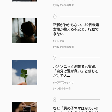
by by them 編集部
6
正解がわからない。30代未婚
女性が抱える不安と、行動で
きない...
#シングル
by by them 編集部
7
パナソニック創業者も実践。
「自分は運が良い」と信じる
だけで人...
#HOW TO
#ライフ
by 小野寺S一貴
8
なぜ「男の子ママはかわいそ