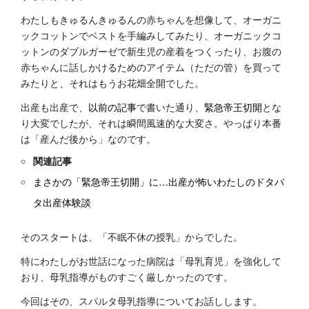
わたしもきゅるんきゅるんの赤ちゃんを想像して、オーガニ
ックコットンでベストを手編みしてみたり、オーガニックコ
ットンのダブルガーゼで新生児の産着をつくったり、お腹の
赤ちゃんに話しかけるためのアイテム（ただの管）を買って
みたりと、それはもうお花畑全開でした。
出産も出産で、
以前の記事
で書いた通り、
緊急帝王切開
とな
り大変でしたが、それは瞬間風速的な大変さ。やっぱり本番
は「産んだ後から」なのです。
関連記事
まさかの「緊急帝王切開」に…出産が怖いわたしのドタバ
タ出産体験談
そのスタートは、「不眠不休の授乳」からでした。
特にわたしがお世話になった病院は「母乳育児」を強化して
おり、母乳指導がものすごく厳しかったのです。
今回はその、スパルタ母乳指導についてお話しします。