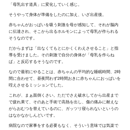
「母乳出す道具」に変化していく感じ。
そうやって身体が準備をしたのに加え、いざ出産後。
赤ちゃんがおっぱいを吸う刺激を母が感知して、それが脳内
に伝達され、そこから出るホルモンによって母乳が作られる
そうなのです。
だからまずは「出なくてもとにかくくわえさせること」と指
導を受けました。その刺激で自分の身体が「母乳を作らね
ば」と反応するそうなのです。
なので最初にやることは、赤ちゃんの平均的な睡眠時間、2時
間に合わせて、昼夜問わず2時間おきに赤ちゃんにおっぱいを
咥えさせるミッションでした。
これが、まぁ面倒くさい。ただでさえ破水してから出産まで
で疲れ果て、そのあと手術で高熱を出し、傷の痛みに耐えな
がらおむつを替えているのに、ガッツリ寝られないというの
はなかなかしんどいです。
病院なので家事をする必要もなく、そういう意味では気楽で