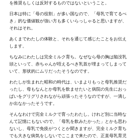
を推奨もしくは反対するものではないということ。
日本は特に「母の役割」が多い国なので、「母乳で育てるべ
き」的な価値観が強い方も多くいらっしゃると思いますが、
それはそれ。
あくまでわたしの体験と、それを通じて感じたことをお伝え
します。
ちなみにわたしは完全ミルク育ち。なぜなら母の胸は陥没乳
頭といって、赤ちゃんが咥えるべき乳首が埋まってしまって
いて、形状的にムリだったそうなのです。
わたしが生まれた昭和の時代は、いまよりもっと母乳推奨だ
ったし、母もなんとか母乳を飲ませたいと病院の先生におっ
ぱいをグリグリされながら頑張ったそうなのですが、一滴し
か出なかったそうです。
そんなわけで完全ミルクで育ったわたし。けれど別に当時な
んて記憶にもないので、「母乳を飲みたかった」とかも思わ
ないし、母乳で免疫がつくとか聞きますが、完全ミルク育ち
でも大きな病気をしないでここまで来たので、正直母乳育児