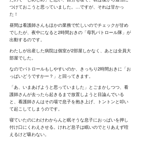
つけておこうと思っていました。…ですが、それは甘かっ
た！
昼間は看護師さんもほかの業務で忙しいのでチェックが甘め
でしたが、夜中になると2時間おきの「母乳パトロール隊」が
出動するのです。
わたしが出産した病院は個室が2部屋しかなく、あとは全員大
部屋でした。
なのでパトロールもしやすいのか、きっちり2時間おきに「お
っぱいどうですかー？」と回ってきます。
「あ、いまあげようと思っていました」とごまかしつつ、看
護師さんが去ったら起きるまで放置しようと目論んでいる
と、看護師さんはその場で息子を抱き上げ、トントンと叩い
て起こしてしまうのです。
寝ていたのにわけわからんと眠そうな息子におっぱいを押し
付け口にくわえさせる。けれど息子は眠いのでとりあえず咥
えるけど吸わない。