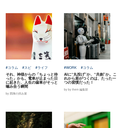
#コラム
#スピ
#ライフ
#WORK
#コラム
それ、神様からの「ちょっと待
AIに“丸投げ”か、“共創”か。こ
った」かも。電車が止まった日
れから差がつくのは、たった一
に起きた、人生の歯車がそっと
つの習慣だった！
噛み合う瞬間
by by them 編集部
by 西陣の拝み屋