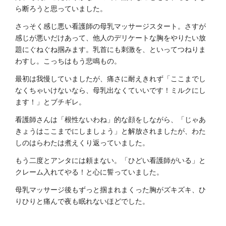
ら断ろうと思っていました。
さっそく感じ悪い看護師の母乳マッサージスタート。さすが
感じが悪いだけあって、他人のデリケートな胸をやりたい放
題にぐねぐね掴みます。乳首にも刺激を、といってつねりま
わすし。こっちはもう悲鳴もの。
最初は我慢していましたが、痛さに耐えきれず「ここまでし
なくちゃいけないなら、母乳出なくていいです！ミルクにし
ます！」とブチギレ。
看護師さんは「根性ないわね」的な顔をしながら、「じゃあ
きょうはここまでにしましょう」と解放されましたが、わた
しのはらわたは煮えくり返っていました。
もう二度とアンタには頼まない。「ひどい看護師がいる」と
クレーム入れてやる！と心に誓っていました。
母乳マッサージ後もずっと掴まれまくった胸がズキズキ、ひ
りひりと痛んで夜も眠れないほどでした。