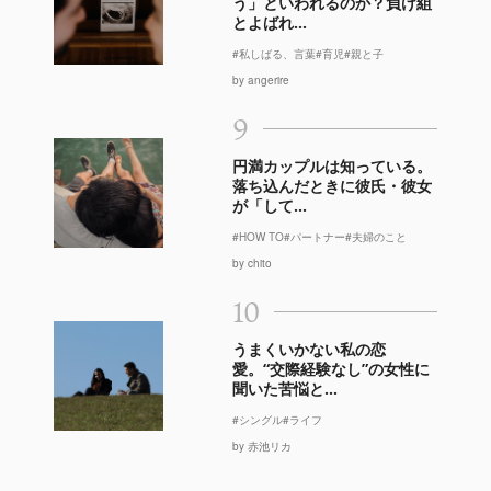
う」といわれるのか？負け組
とよばれ...
#私しばる、言葉
#育児
#親と子
by angerire
9
円満カップルは知っている。
落ち込んだときに彼氏・彼女
が「して...
#HOW TO
#パートナー
#夫婦のこと
by chito
10
うまくいかない私の恋
愛。“交際経験なし”の女性に
聞いた苦悩と...
#シングル
#ライフ
by 赤池リカ