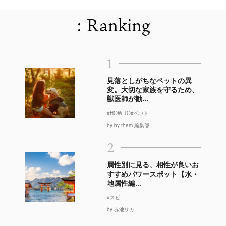
: Ranking
1
見落としがちなペットの異
変。大切な家族を守るため、
獣医師が勧...
#HOW TO
#ペット
by by them 編集部
2
属性別に見る、相性が良いお
すすめパワースポット【水・
地属性編...
#スピ
by 赤池リカ