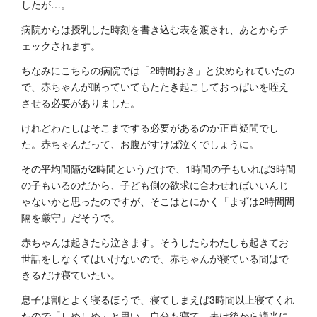
したが…。
病院からは授乳した時刻を書き込む表を渡され、あとからチ
ェックされます。
ちなみにこちらの病院では「2時間おき」と決められていたの
で、赤ちゃんが眠っていてもたたき起こしておっぱいを咥え
させる必要がありました。
けれどわたしはそこまでする必要があるのか正直疑問でし
た。赤ちゃんだって、お腹がすけば泣くでしょうに。
その平均間隔が2時間というだけで、1時間の子もいれば3時間
の子もいるのだから、子ども側の欲求に合わせればいいんじ
ゃないかと思ったのですが、そこはとにかく「まずは2時間間
隔を厳守」だそうで。
赤ちゃんは起きたら泣きます。そうしたらわたしも起きてお
世話をしなくてはいけないので、赤ちゃんが寝ている間はで
きるだけ寝ていたい。
息子は割とよく寝るほうで、寝てしまえば3時間以上寝てくれ
たので「しめしめ」と思い、自分も寝て、表は後から適当に