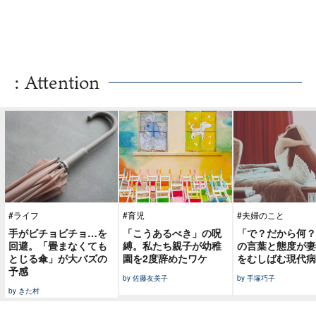
: Attention
#ライフ
#育児
#夫婦のこと
手がビチョビチョ…を
「こうあるべき」の呪
「で？だから何？
回避。「畳まなくても
縛。私たち親子が幼稚
の言葉と態度が妻
とじる傘」が大バズの
園を2度辞めたワケ
をむしばむ現代病
予感
by 佐藤友美子
by 手塚巧子
by きた村