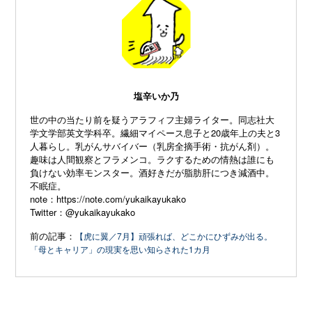
塩辛いか乃
世の中の当たり前を疑うアラフィフ主婦ライター。同志社大
学文学部英文学科卒。繊細マイペース息子と20歳年上の夫と3
人暮らし。乳がんサバイバー（乳房全摘手術・抗がん剤）。
趣味は人間観察とフラメンコ。ラクするための情熱は誰にも
負けない効率モンスター。酒好きだが脂肪肝につき減酒中。
不眠症。
note：
https://note.com/yukaikayukako
Twitter：
@yukaikayukako
前の記事：
【虎に翼／7月】頑張れば、どこかにひずみが出る。
「母とキャリア」の現実を思い知らされた1カ月