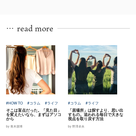
…
read more
#HOW TO
#コラム
#ライフ
#コラム
#ライフ
そこは盲点だった。「見た目」
「居場所」は探すより、思い出
を変えたいなら、まずはアソコ
すもの。追われる毎日で大きな
から
視点を取り戻す方法
by 青木朋博
by 野澤卓央