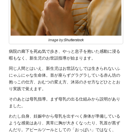
image by:
Shutterstock
病院の廊下を死ぬ気で歩き、やっと息子を抱いた感動に浸る
暇もなく、新生児のお世話指導が始まります。
同じ人間とはいえ、新生児はお世話なしでは生きられないふ
にゃふにゃな生命体。首が座らずグラグラしている赤ん坊の
抱っこの仕方、おむつの変え方、沐浴のさせ方などひととお
り実践で覚えます。
そのあとは母乳指導。まず母乳の出る仕組みから説明があり
ました。
わたし自身、妊娠中から母乳を出すべく身体が準備している
ような感覚はあり、異常に胸が大きくなったり、乳首が黒ず
んだり。アピールツールとしての「おっぱい」ではなく、