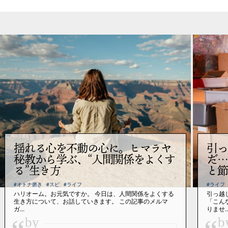
揺れる心を不動の心に。ヒマラヤ
引っ
秘教から学ぶ、“人間関係をよくす
だ…
る”生き方
と節
#オトナ磨き
#スピ
#ライフ
#ライフ
ハリオーム。お元気ですか。 今日は、人間関係をよくする
引っ越
生き方について、お話していきます。 この記事のメルマ
「こん
ガ...
りませ..
by
b