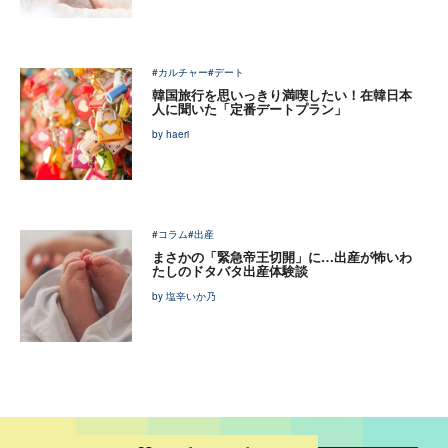
#カルチャー
#デート
韓国旅行を思いっきり満喫したい！在韓日本
人に聞いた「定番デートプラン」
by haeri
#コラム
#出産
まさかの「緊急帝王切開」に…出産が怖いわ
たしのドタバタ出産体験談
by 塩辛いか乃