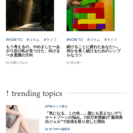
#HOW TO
#コラム
#ライフ
#HOW TO
#コラム
#ライフ
もう考えるの、やめました〜あ
続けることに疲れたあなたへ。
がり症の私が見つけた、向ける
何かを長く続けるためのシンプ
べき意識の方向
ルなコツ
by 佐藤たけはる
by 渡川修一
!
trending topics
#PR
#オトナ磨き
「気になる、この色…」誰にも言えないデリ
ケートゾーンの悩み。130万本突破の"薬用美
白ジェル"で自信を取り戻した理由
by by them 編集部