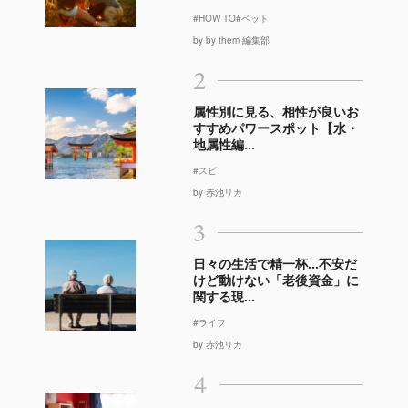
#HOW TO
#ペット
by by them 編集部
2
属性別に見る、相性が良いお
すすめパワースポット【水・
地属性編...
#スピ
by 赤池リカ
3
日々の生活で精一杯…不安だ
けど動けない「老後資金」に
関する現...
#ライフ
by 赤池リカ
4