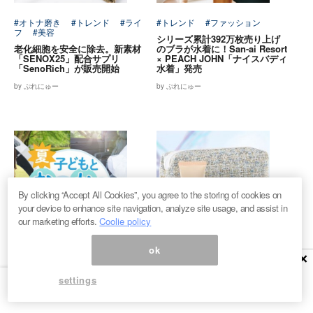
#オトナ磨き
#トレンド
#ライ
#トレンド
#ファッション
フ
#美容
シリーズ累計392万枚売り上げ
老化細胞を安全に除去。新素材
のブラが水着に！San-ai Resort
「SENOX25」配合サプリ
× PEACH JOHN「ナイスバディ
「SenoRich」が販売開始
水着」発売
by ぷれにゅー
by ぷれにゅー
By clicking “Accept All Cookies”, you agree to the storing of cookies on
your device to enhance site navigation, analyze site usage, and assist in
our marketing efforts.
Coolie policy
ok
×
#トレンド
#ライフ
#育児
#
#コスメ
#トレンド
#美容
親と子
すべての女性が美しく輝くため
settings
これで暑い夏も安心。放射冷却
に。10月20日より「HABA」の
素材「Radi-Cool」採用のキッ
冬限定コフレが数量限定発売
ズ・カー用品シリーズ発売