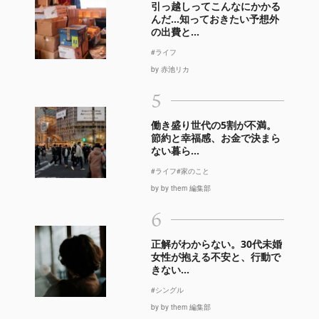
引っ越しってこんなにかかる
んだ…知っておきたい予想外
の出費と...
#ライフ
by 赤池リカ
5
働き盛り世代の5割が不満。
節約と幸福感、お金で決まら
ない暮ら...
#ライフ
#家のこと
by by them 編集部
6
正解がわからない。30代未婚
女性が抱える不安と、行動で
きない...
#シングル
by by them 編集部