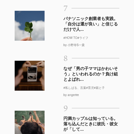
7
パナソニック創業者も実践。
「自分は運が良い」と信じる
だけで人...
#HOW TO
#ライフ
by 小野寺S一貴
8
なぜ「男の子ママはかわいそ
う」といわれるのか？負け組
とよばれ...
#私しばる、言葉
#育児
#親と子
by angerire
9
円満カップルは知っている。
落ち込んだときに彼氏・彼女
が「して...