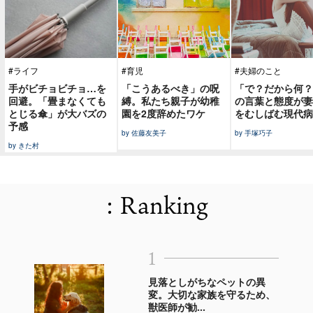
#ライフ
#育児
#夫婦のこと
手がビチョビチョ…を
「こうあるべき」の呪
「で？だから何？
回避。「畳まなくても
縛。私たち親子が幼稚
の言葉と態度が妻
とじる傘」が大バズの
園を2度辞めたワケ
をむしばむ現代病
予感
by 佐藤友美子
by 手塚巧子
by きた村
: Ranking
1
見落としがちなペットの異
変。大切な家族を守るため、
獣医師が勧...