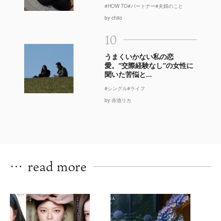
#HOW TO
#パートナー
#夫婦のこと
by chito
10
うまくいかない私の恋
愛。“交際経験なし”の女性に
聞いた苦悩と...
#シングル
#ライフ
by 赤池リカ
…
read more