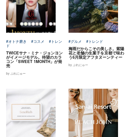
#オトナ磨き
#コスメ
#トレン
#グルメ
#トレンド
ド
梅雨だからこその美しさ。紫陽
TWICEサナ・ミナ・ジョンヨン
花と老舗の生菓子を京都で味わ
がイメージモデル。待望のカラ
う6月限定アフタヌーンティー
コン「SWEET 1MONTH」が発
売
by ぷれにゅー
by ぷれにゅー