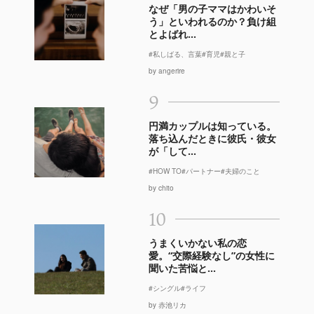
なぜ「男の子ママはかわいそ
う」といわれるのか？負け組
とよばれ...
#私しばる、言葉
#育児
#親と子
by angerire
9
円満カップルは知っている。
落ち込んだときに彼氏・彼女
が「して...
#HOW TO
#パートナー
#夫婦のこと
by chito
10
うまくいかない私の恋
愛。“交際経験なし”の女性に
聞いた苦悩と...
#シングル
#ライフ
by 赤池リカ