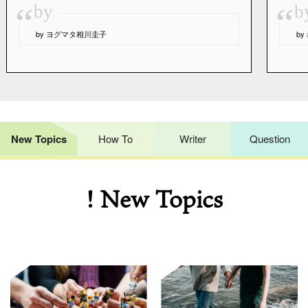
“
“
by
b
by ヨグマタ相川圭子
b
New Topics
How To
Writer
Question
! New Topics