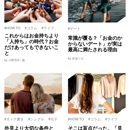
#HOW TO
#コラム
#ライフ
#デート
これからはお金持ちより
常識が覆る？「お金のか
「人持ち」の時代？お金
からないデート」が実は
だけあってもできないこ
最高に満たされる理由
と
by 赤池リカ
by 小野寺S一貴
#オトナ磨き
#シングル
#モテ
#HOW TO
#コラム
#ライフ
外見より大切な条件と
そこは盲点だった。「見