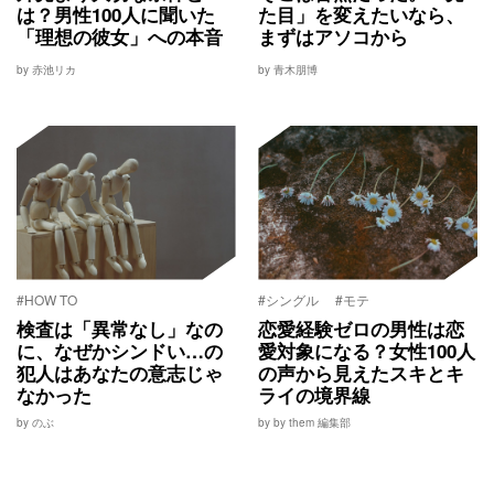
は？男性100人に聞いた
た目」を変えたいなら、
「理想の彼女」への本音
まずはアソコから
by 赤池リカ
by 青木朋博
#HOW TO
#シングル
#モテ
検査は「異常なし」なの
恋愛経験ゼロの男性は恋
に、なぜかシンドい…の
愛対象になる？女性100人
犯人はあなたの意志じゃ
の声から見えたスキとキ
なかった
ライの境界線
by のぶ
by by them 編集部