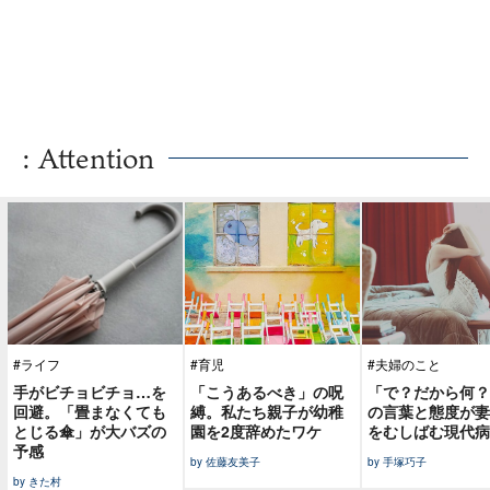
: Attention
#ライフ
#育児
#夫婦のこと
手がビチョビチョ…を
「こうあるべき」の呪
「で？だから何？
回避。「畳まなくても
縛。私たち親子が幼稚
の言葉と態度が妻
とじる傘」が大バズの
園を2度辞めたワケ
をむしばむ現代病
予感
by 佐藤友美子
by 手塚巧子
by きた村