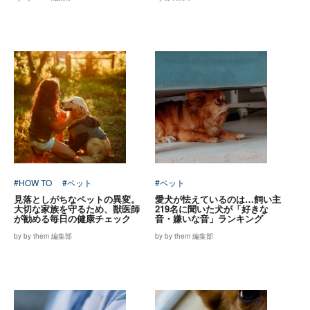
#HOW TO
#ペット
#ペット
見落としがちなペットの異変。
愛犬が怯えているのは…飼い主
大切な家族を守るため、獣医師
219名に聞いた犬が「好きな
が勧める毎日の健康チェック
音・嫌いな音」ランキング
by by them 編集部
by by them 編集部