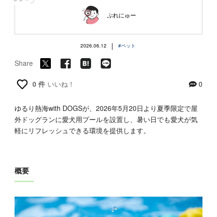
“
ぷれにゅー
|
2026.06.12
#ペット
Share
0 件
いいね！
0
ゆるり熱海with DOGSが、2026年5月20日より夏季限定で屋
外ドッグランに愛犬用プールを設置し、暑い日でも愛犬が気
軽にリフレッシュできる環境を提供します。
概要