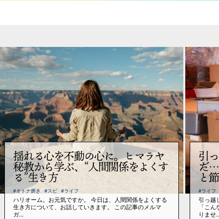
揺れる心を不動の心に。ヒマラヤ
引っ
秘教から学ぶ、“人間関係をよくす
だ…
る”生き方
と節
#オトナ磨き
#スピ
#ライフ
#ライフ
ハリオーム。お元気ですか。 今日は、人間関係をよくする
引っ越
生き方について、お話していきます。 この記事のメルマ
「こん
ガ...
りませ..