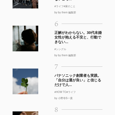
#ライフ
#家のこと
by by them 編集部
6
正解がわからない。30代未婚
女性が抱える不安と、行動で
きない...
#シングル
by by them 編集部
7
パナソニック創業者も実践。
「自分は運が良い」と信じる
だけで人...
#HOW TO
#ライフ
by 小野寺S一貴
8