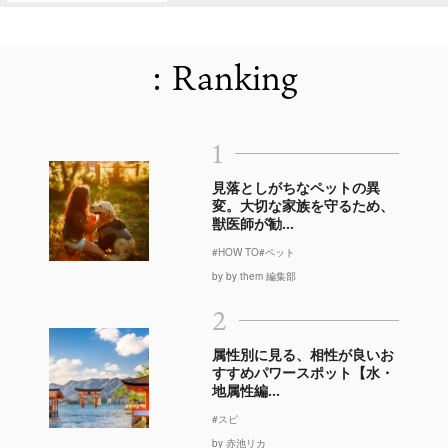
: Ranking
1
見落としがちなペットの異
変。大切な家族を守るため、
獣医師が勧...
#HOW TO
#ペット
by by them 編集部
2
属性別に見る、相性が良いお
すすめパワースポット【水・
地属性編...
#スピ
by 赤池リカ