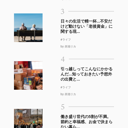
3
日々の生活で精一杯…不安だ
けど動けない「老後資金」に
関する現...
#ライフ
by 赤池リカ
4
引っ越しってこんなにかかる
んだ…知っておきたい予想外
の出費と...
#ライフ
by 赤池リカ
5
働き盛り世代の5割が不満。
節約と幸福感、お金で決まら
ない暮ら...