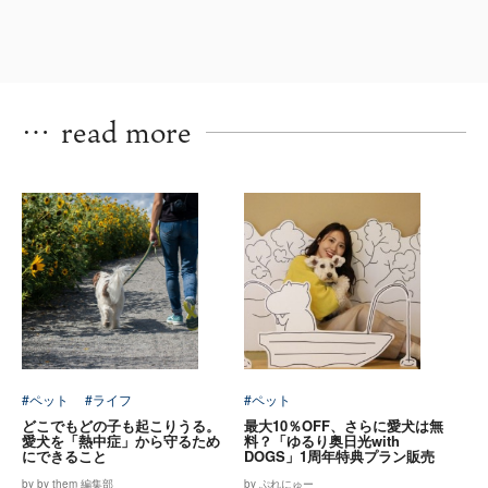
…
read more
#ペット
#ライフ
#ペット
どこでもどの子も起こりうる。
最大10％OFF、さらに愛犬は無
愛犬を「熱中症」から守るため
料？「ゆるり奥日光with
にできること
DOGS」1周年特典プラン販売
by by them 編集部
by ぷれにゅー