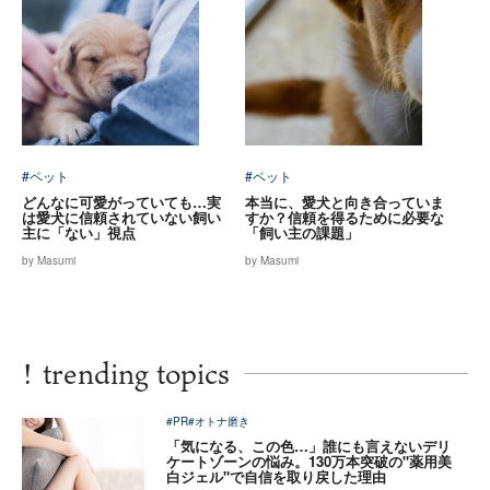
#ペット
#ペット
どんなに可愛がっていても…実
本当に、愛犬と向き合っていま
は愛犬に信頼されていない飼い
すか？信頼を得るために必要な
主に「ない」視点
「飼い主の課題」
by Masumi
by Masumi
!
trending topics
#PR
#オトナ磨き
「気になる、この色…」誰にも言えないデリ
ケートゾーンの悩み。130万本突破の"薬用美
白ジェル"で自信を取り戻した理由