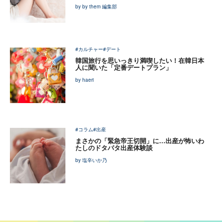
by by them 編集部
#カルチャー
#デート
韓国旅行を思いっきり満喫したい！在韓日本
人に聞いた「定番デートプラン」
by haeri
#コラム
#出産
まさかの「緊急帝王切開」に…出産が怖いわ
たしのドタバタ出産体験談
by 塩辛いか乃