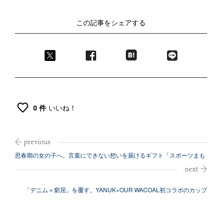
この記事をシェアする
0 件
いいね！
思春期の女の子へ。言葉にできない想いを届けるギフト「スポーツまも
り」発売
「デニム＝窮屈」を覆す。YANUK×OUR WACOAL初コラボのカップ
イ...