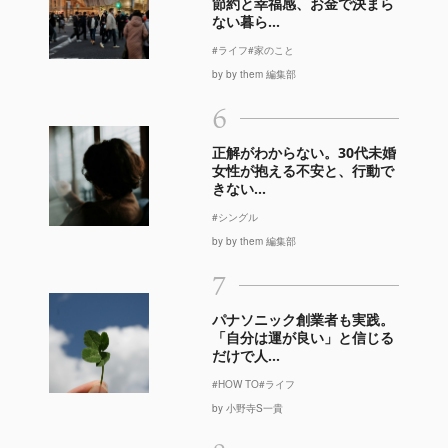
節約と幸福感、お金で決まら
ない暮ら...
#ライフ
#家のこと
by by them 編集部
6
正解がわからない。30代未婚
女性が抱える不安と、行動で
きない...
#シングル
by by them 編集部
7
パナソニック創業者も実践。
「自分は運が良い」と信じる
だけで人...
#HOW TO
#ライフ
by 小野寺S一貴