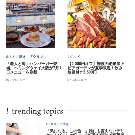
#オトナ磨き
#グルメ
#グルメ
「老人と海」ハンバーガー登
【2,000円オフ】難波の絶景屋上
場。ヘミングウェイ大阪が7月1
ビアガーデンが夏季限定！飲み
日メニューを刷新
放題付き3,500円
by ぷれにゅー
by ぷれにゅー
!
trending topics
#PR
#オトナ磨き
「気になる、この色…」誰にも言えないデリ
ケートゾーンの悩み。130万本突破の"薬用美