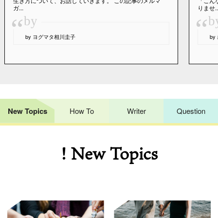
生き方について、お話していきます。 この記事のメルマ
「こん
ガ...
りませ..
“
“
by
b
by ヨグマタ相川圭子
b
New Topics
How To
Writer
Question
! New Topics