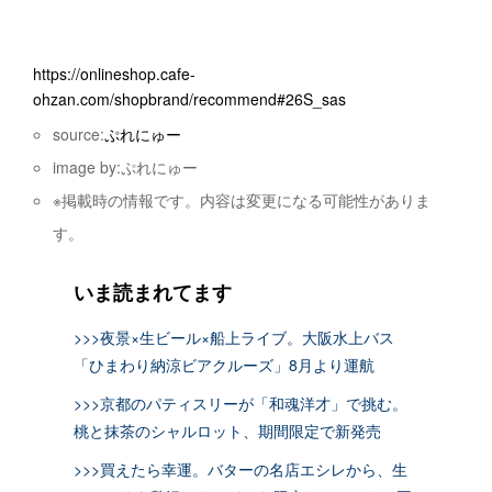
https://onlineshop.cafe-
ohzan.com/shopbrand/recommend#26S_sas
source:
ぷれにゅー
image by:ぷれにゅー
※掲載時の情報です。内容は変更になる可能性がありま
す。
いま読まれてます
>>>夜景×生ビール×船上ライブ。大阪水上バス
「ひまわり納涼ビアクルーズ」8月より運航
>>>京都のパティスリーが「和魂洋才」で挑む。
桃と抹茶のシャルロット、期間限定で新発売
>>>買えたら幸運。バターの名店エシレから、生