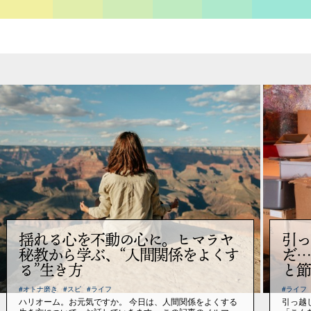
揺れる心を不動の心に。ヒマラヤ
引っ
秘教から学ぶ、“人間関係をよくす
だ…
る”生き方
と節
#オトナ磨き
#スピ
#ライフ
#ライフ
ハリオーム。お元気ですか。 今日は、人間関係をよくする
引っ越