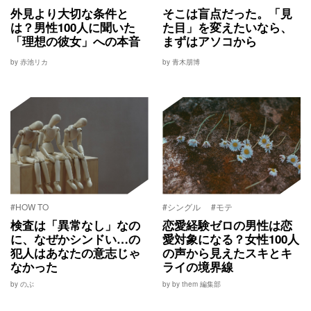
外見より大切な条件と
そこは盲点だった。「見
は？男性100人に聞いた
た目」を変えたいなら、
「理想の彼女」への本音
まずはアソコから
by 赤池リカ
by 青木朋博
#HOW TO
#シングル
#モテ
検査は「異常なし」なの
恋愛経験ゼロの男性は恋
に、なぜかシンドい…の
愛対象になる？女性100人
犯人はあなたの意志じゃ
の声から見えたスキとキ
なかった
ライの境界線
by のぶ
by by them 編集部