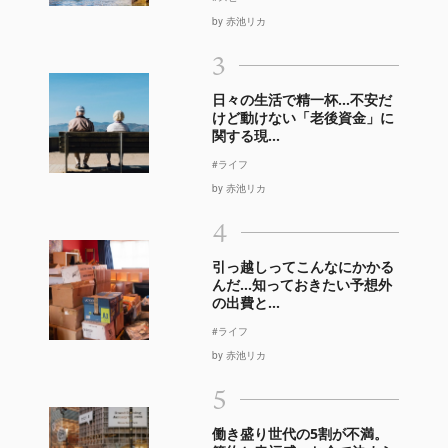
by 赤池リカ
3
日々の生活で精一杯…不安だ
けど動けない「老後資金」に
関する現...
#ライフ
by 赤池リカ
4
引っ越しってこんなにかかる
んだ…知っておきたい予想外
の出費と...
#ライフ
by 赤池リカ
5
働き盛り世代の5割が不満。