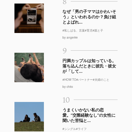
8
なぜ「男の子ママはかわいそ
う」といわれるのか？負け組
とよばれ...
#私しばる、言葉
#育児
#親と子
by angerire
9
円満カップルは知っている。
落ち込んだときに彼氏・彼女
が「して...
#HOW TO
#パートナー
#夫婦のこと
by chito
10
うまくいかない私の恋
愛。“交際経験なし”の女性に
聞いた苦悩と...
#シングル
#ライフ