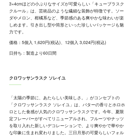
3×4cmほどの小ぶりなサイズが可愛らしい「キューブラスク
クルール」は、芸術品のような繊細な装飾が特徴です。ソー
ダやメロン、柑橘系など、季節感のある爽やかな味わいが楽
しめます。引き出し型や筒形といった珍しいパッケージも魅
力です。
価格：5個入 1,620円(税込)、12個入 3,024円(税込)
日持ち：製造より60日間
クロワッサンラスク ソレイユ
「太陽の季節に、あたらしい美味しさ。」がコンセプトの
「クロワッサンラスク ソレイユ」は、バターの香りとホロホ
ロとした食感が人気のクロワッサンラスクです。今年、夏限
定フレーバーがすべてリニューアルされ、フルーツやナッツ
を取り入れた新しいデコレーションで、より爽やかで華やか
な印象に生まれ変わりました。三日月形の可愛らしいフォル