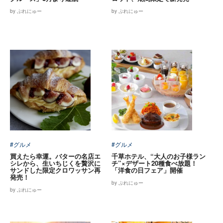
by ぷれにゅー
by ぷれにゅー
#グルメ
#グルメ
買えたら幸運。バターの名店エ
千草ホテル、“大人のお子様ラン
シレから、生いちじくを贅沢に
チ”×デザート20種食べ放題！
サンドした限定クロワッサン再
「洋食の日フェア」開催
発売！
by ぷれにゅー
by ぷれにゅー