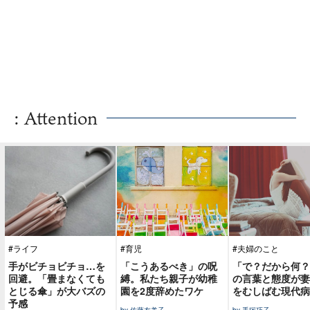
: Attention
#ライフ
#育児
#夫婦のこと
手がビチョビチョ…を
「こうあるべき」の呪
「で？だから何？
回避。「畳まなくても
縛。私たち親子が幼稚
の言葉と態度が妻
とじる傘」が大バズの
園を2度辞めたワケ
をむしばむ現代病
予感
by 佐藤友美子
by 手塚巧子