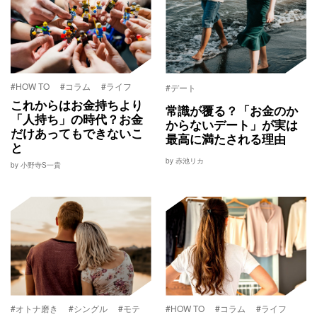
#HOW TO
#コラム
#ライフ
#デート
これからはお金持ちより
常識が覆る？「お金のか
「人持ち」の時代？お金
からないデート」が実は
だけあってもできないこ
最高に満たされる理由
と
by 赤池リカ
by 小野寺S一貴
#オトナ磨き
#シングル
#モテ
#HOW TO
#コラム
#ライフ