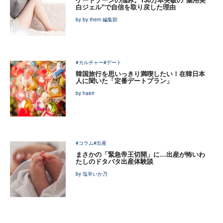
白ジェル"で自信を取り戻した理由
by by them 編集部
#カルチャー
#デート
韓国旅行を思いっきり満喫したい！在韓日本
人に聞いた「定番デートプラン」
by haeri
#コラム
#出産
まさかの「緊急帝王切開」に…出産が怖いわ
たしのドタバタ出産体験談
by 塩辛いか乃