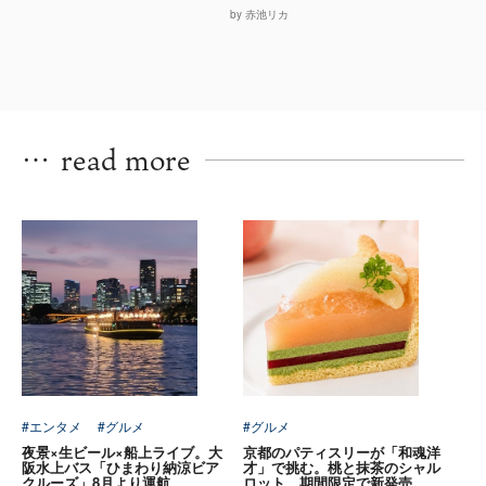
by 赤池リカ
…
read more
#エンタメ
#グルメ
#グルメ
夜景×生ビール×船上ライブ。大
京都のパティスリーが「和魂洋
阪水上バス「ひまわり納涼ビア
才」で挑む。桃と抹茶のシャル
クルーズ」8月より運航
ロット、期間限定で新発売