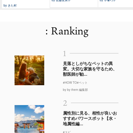
by きた村
: Ranking
1
見落としがちなペットの異
変。大切な家族を守るため、
獣医師が勧...
#HOW TO
#ペット
by by them 編集部
2
属性別に見る、相性が良いお
すすめパワースポット【水・
地属性編...
#スピ