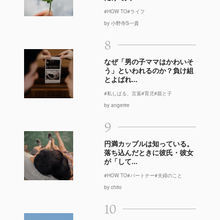
#HOW TO
#ライフ
by 小野寺S一貴
8
なぜ「男の子ママはかわいそ
う」といわれるのか？負け組
とよばれ...
#私しばる、言葉
#育児
#親と子
by angerire
9
円満カップルは知っている。
落ち込んだときに彼氏・彼女
が「して...
#HOW TO
#パートナー
#夫婦のこと
by chito
10