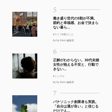
5
働き盛り世代の5割が不満。
節約と幸福感、お金で決まら
ない暮ら...
#ライフ
#家のこと
by by them 編集部
6
正解がわからない。30代未婚
女性が抱える不安と、行動で
きない...
#シングル
by by them 編集部
7
パナソニック創業者も実践。
「自分は運が良い」と信じる
だけで人...