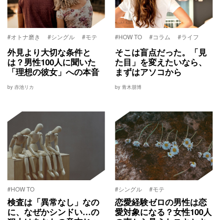
#オトナ磨き
#シングル
#モテ
#HOW TO
#コラム
#ライフ
外見より大切な条件と
そこは盲点だった。「見
は？男性100人に聞いた
た目」を変えたいなら、
「理想の彼女」への本音
まずはアソコから
by 赤池リカ
by 青木朋博
#HOW TO
#シングル
#モテ
検査は「異常なし」なの
恋愛経験ゼロの男性は恋
に、なぜかシンドい…の
愛対象になる？女性100人