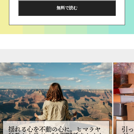
揺れる心を不動の心に。ヒマラヤ
引っ