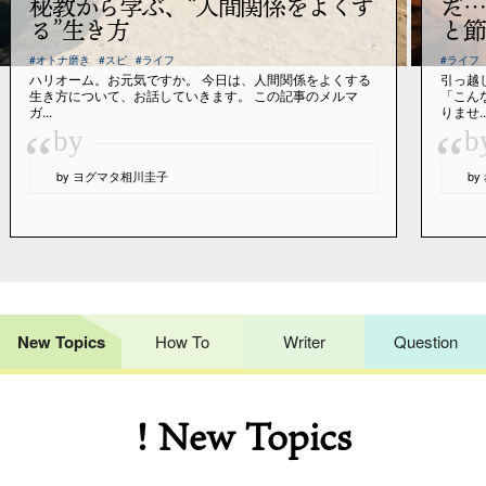
秘教から学ぶ、“人間関係をよくす
だ…
る”生き方
と節
#オトナ磨き
#スピ
#ライフ
#ライフ
ハリオーム。お元気ですか。 今日は、人間関係をよくする
引っ越
生き方について、お話していきます。 この記事のメルマ
「こん
ガ...
りませ..
“
“
by
b
by ヨグマタ相川圭子
b
New Topics
How To
Writer
Question
! New Topics