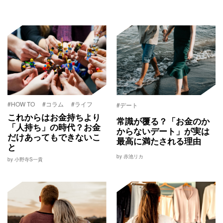
#HOW TO
#コラム
#ライフ
#デート
これからはお金持ちより
常識が覆る？「お金のか
「人持ち」の時代？お金
からないデート」が実は
だけあってもできないこ
最高に満たされる理由
と
by 赤池リカ
by 小野寺S一貴