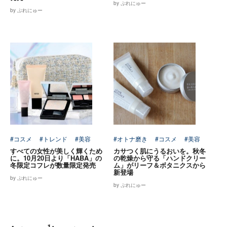
by ぷれにゅー
by ぷれにゅー
#コスメ
#トレンド
#美容
#オトナ磨き
#コスメ
#美容
すべての女性が美しく輝くため
カサつく肌にうるおいを。秋冬
に。10月20日より「HABA」の
の乾燥から守る「ハンドクリー
冬限定コフレが数量限定発売
ム」がリーフ＆ボタニクスから
新登場
by ぷれにゅー
by ぷれにゅー