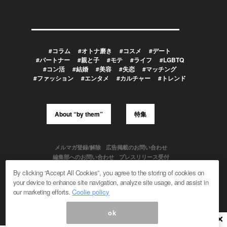
#コラム
#オトナ磨き
#コスメ
#デート
#パートナー
#親と子
#モテ
#ライフ
#LGBTQ
#コン活
#結婚
#美容
#失恋
#マッチング
#ファッション
#エンタメ
#カルチャー
#トレンド
About “by them”
特集
メルマガ登録/解除
広告掲載のお問い合わせ
編集部へのお問い合わせ
プレスリリース受付
メディア利用規約
By clicking “Accept All Cookies”, you agree to the storing of cookies on
your device to enhance site navigation, analyze site usage, and assist in
our marketing efforts.
Coolie policy
Powered by
ok
© 1999-2026 Magmag, Inc. All Rights Reserved
×