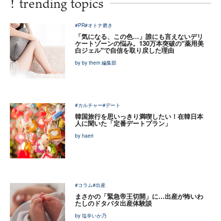
!
trending topics
#PR
#オトナ磨き
「気になる、この色…」誰にも言えないデリ
ケートゾーンの悩み。130万本突破の"薬用美
白ジェル"で自信を取り戻した理由
by by them 編集部
#カルチャー
#デート
韓国旅行を思いっきり満喫したい！在韓日本
人に聞いた「定番デートプラン」
by haeri
#コラム
#出産
まさかの「緊急帝王切開」に…出産が怖いわ
たしのドタバタ出産体験談
by 塩辛いか乃