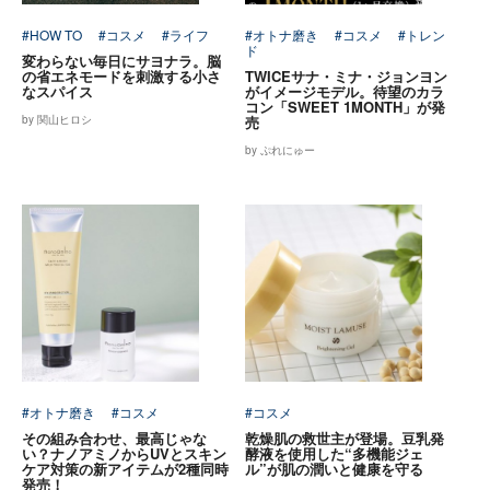
#HOW TO
#コスメ
#ライフ
#オトナ磨き
#コスメ
#トレン
ド
変わらない毎日にサヨナラ。脳
の省エネモードを刺激する小さ
TWICEサナ・ミナ・ジョンヨン
なスパイス
がイメージモデル。待望のカラ
コン「SWEET 1MONTH」が発
by 関山ヒロシ
売
by ぷれにゅー
#オトナ磨き
#コスメ
#コスメ
その組み合わせ、最高じゃな
乾燥肌の救世主が登場。豆乳発
い？ナノアミノからUVとスキン
酵液を使用した“多機能ジェ
ケア対策の新アイテムが2種同時
ル”が肌の潤いと健康を守る
発売！