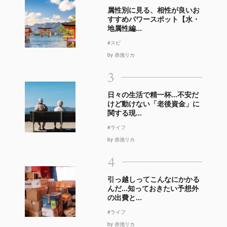
属性別に見る、相性が良いお
すすめパワースポット【水・
地属性編...
#スピ
by 赤池リカ
3
日々の生活で精一杯…不安だ
けど動けない「老後資金」に
関する現...
#ライフ
by 赤池リカ
4
引っ越しってこんなにかかる
んだ…知っておきたい予想外
の出費と...
#ライフ
by 赤池リカ