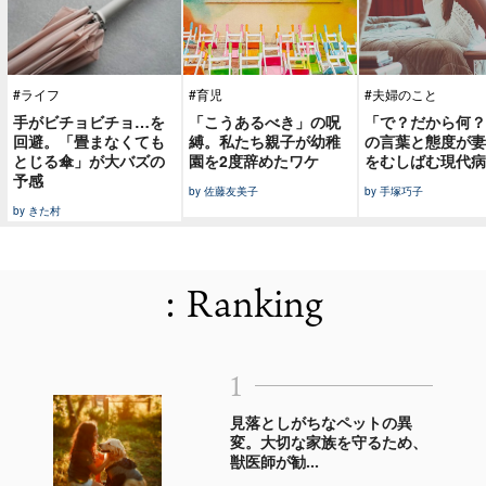
#ライフ
#育児
#夫婦のこと
手がビチョビチョ…を
「こうあるべき」の呪
「で？だから何？
回避。「畳まなくても
縛。私たち親子が幼稚
の言葉と態度が妻
とじる傘」が大バズの
園を2度辞めたワケ
をむしばむ現代病
予感
by 佐藤友美子
by 手塚巧子
by きた村
: Ranking
1
見落としがちなペットの異
変。大切な家族を守るため、
獣医師が勧...