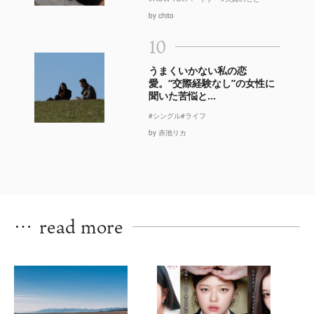
by chito
10
うまくいかない私の恋
愛。“交際経験なし”の女性に
聞いた苦悩と...
#シングル
#ライフ
by 赤池リカ
…
read more