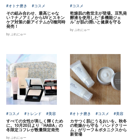
#オトナ磨き
#コスメ
#コスメ
その組み合わせ、最高じゃな
乾燥肌の救世主が登場。豆乳発
い？ナノアミノからUVとスキン
酵液を使用した“多機能ジェ
ケア対策の新アイテムが2種同時
ル”が肌の潤いと健康を守る
発売！
by ぷれにゅー
by ぷれにゅー
#コスメ
#トレンド
#美容
#オトナ磨き
#コスメ
#美容
すべての女性が美しく輝くため
カサつく肌にうるおいを。秋冬
に。10月20日より「HABA」の
の乾燥から守る「ハンドクリー
冬限定コフレが数量限定発売
ム」がリーフ＆ボタニクスから
新登場
by ぷれにゅー