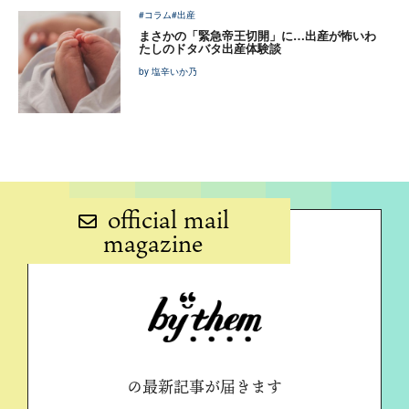
#コラム
#出産
まさかの「緊急帝王切開」に…出産が怖いわ
たしのドタバタ出産体験談
by 塩辛いか乃
official mail
magazine
の最新記事が届きます