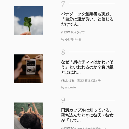
7
パナソニック創業者も実践。
「自分は運が良い」と信じる
だけで人...
#HOW TO
#ライフ
by 小野寺S一貴
8
なぜ「男の子ママはかわいそ
う」といわれるのか？負け組
とよばれ...
#私しばる、言葉
#育児
#親と子
by angerire
9
円満カップルは知っている。
落ち込んだときに彼氏・彼女
が「して...
#HOW TO
#パートナー
#夫婦のこと