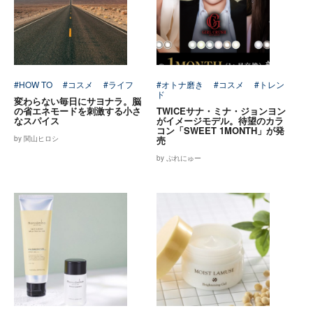
#HOW TO
#コスメ
#ライフ
#オトナ磨き
#コスメ
#トレン
ド
変わらない毎日にサヨナラ。脳
の省エネモードを刺激する小さ
TWICEサナ・ミナ・ジョンヨン
なスパイス
がイメージモデル。待望のカラ
コン「SWEET 1MONTH」が発
by 関山ヒロシ
売
by ぷれにゅー