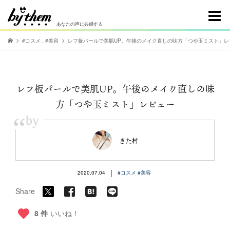
あなたの声に共感する
#コスメ
,
#美容
レフ板パールで美肌UP。午後のメイク直しの味方「つや玉ミスト」レ
レフ板パールで美肌UP。午後のメイク直しの味
方「つや玉ミスト」レビュー
“
by
きた村
|
2020.07.04
#コスメ
#美容
Share
8 件
いいね！