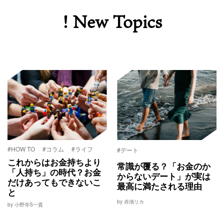
! New Topics
#HOW TO
#コラム
#ライフ
#デート
これからはお金持ちより
常識が覆る？「お金のか
「人持ち」の時代？お金
からないデート」が実は
だけあってもできないこ
最高に満たされる理由
と
by 赤池リカ
by 小野寺S一貴