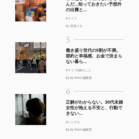
んだ…知っておきたい予想外
の出費と...
#ライフ
by 赤池リカ
5
働き盛り世代の5割が不満。
節約と幸福感、お金で決まら
ない暮ら...
#ライフ
#家のこと
by by them 編集部
6
正解がわからない。30代未婚
女性が抱える不安と、行動で
きない...
#シングル
by by them 編集部