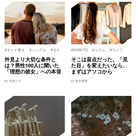
#オトナ磨き
#シングル
#モテ
#HOW TO
#コラム
#ライフ
外見より大切な条件と
そこは盲点だった。「見
は？男性100人に聞いた
た目」を変えたいなら、
「理想の彼女」への本音
まずはアソコから
by 赤池リカ
by 青木朋博