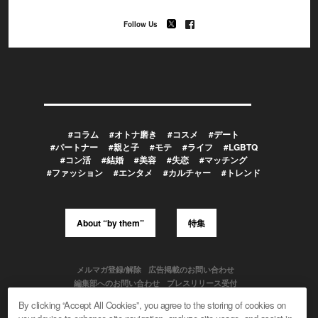
Follow Us
#コラム
#オトナ磨き
#コスメ
#デート
#パートナー
#親と子
#モテ
#ライフ
#LGBTQ
#コン活
#結婚
#美容
#失恋
#マッチング
#ファッション
#エンタメ
#カルチャー
#トレンド
About “by them”
特集
メルマガ登録/解除
広告掲載のお問い合わせ
編集部へのお問い合わせ
プレスリリース受付
メディア利用規約
By clicking “Accept All Cookies”, you agree to the storing of cookies on