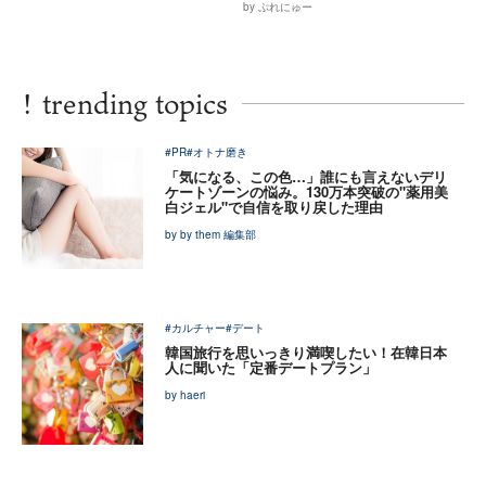
by ぷれにゅー
!
trending topics
#PR
#オトナ磨き
「気になる、この色…」誰にも言えないデリ
ケートゾーンの悩み。130万本突破の"薬用美
白ジェル"で自信を取り戻した理由
by by them 編集部
#カルチャー
#デート
韓国旅行を思いっきり満喫したい！在韓日本
人に聞いた「定番デートプラン」
by haeri