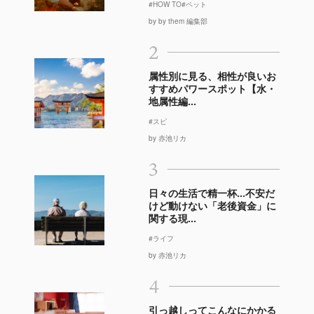
#HOW TO
#ペット
by by them 編集部
2
属性別に見る、相性が良いお
すすめパワースポット【水・
地属性編...
#スピ
by 赤池リカ
3
日々の生活で精一杯…不安だ
けど動けない「老後資金」に
関する現...
#ライフ
by 赤池リカ
4
引っ越しってこんなにかかる