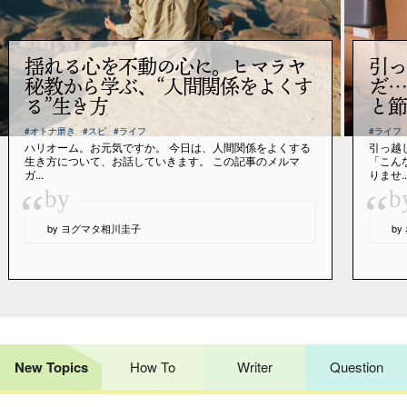
揺れる心を不動の心に。ヒマラヤ
引っ
秘教から学ぶ、“人間関係をよくす
だ…
る”生き方
と節
#オトナ磨き
#スピ
#ライフ
#ライフ
ハリオーム。お元気ですか。 今日は、人間関係をよくする
引っ越
生き方について、お話していきます。 この記事のメルマ
「こん
ガ...
りませ..
“
“
by
b
by ヨグマタ相川圭子
b
New Topics
How To
Writer
Question