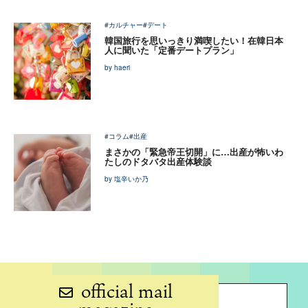
#カルチャー
#デート
韓国旅行を思いっきり満喫したい！在韓日本
人に聞いた「定番デートプラン」
by haeri
#コラム
#出産
まさかの「緊急帝王切開」に…出産が怖いわ
たしのドタバタ出産体験談
by 塩辛いか乃
official mail