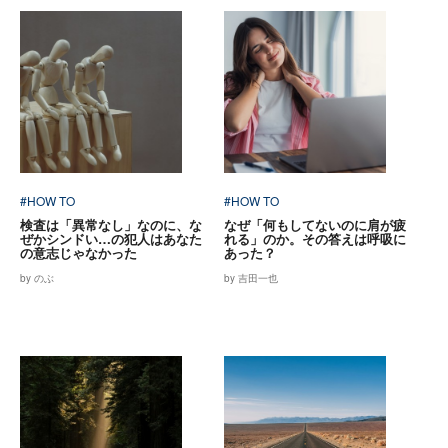
#HOW TO
#HOW TO
検査は「異常なし」なのに、な
なぜ「何もしてないのに肩が疲
ぜかシンドい…の犯人はあなた
れる」のか。その答えは呼吸に
の意志じゃなかった
あった？
by のぶ
by 吉田一也