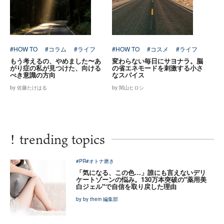
#HOW TO
#コラム
#ライフ
#HOW TO
#コスメ
#ライフ
もう考えるの、やめました〜あ
変わらない毎日にサヨナラ。脳
がり症の私が見つけた、向ける
の省エネモードを刺激する小さ
べき意識の方向
なスパイス
by 佐藤たけはる
by 関山ヒロシ
!
trending topics
#PR
#オトナ磨き
「気になる、この色…」誰にも言えないデリ
ケートゾーンの悩み。130万本突破の"薬用美
白ジェル"で自信を取り戻した理由
by by them 編集部