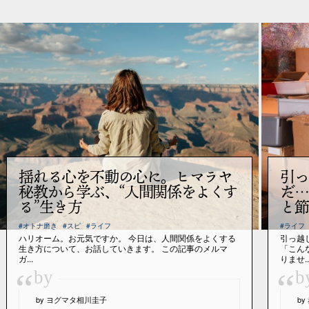
揺れる心を不動の心に。ヒマラヤ
引っ
秘教から学ぶ、“人間関係をよくす
だ…
る”生き方
と節
#オトナ磨き
#スピ
#ライフ
#ライフ
ハリオーム。お元気ですか。 今日は、人間関係をよくする
引っ越
生き方について、お話していきます。 この記事のメルマ
「こん
ガ...
りませ..
“
“
by
b
by ヨグマタ相川圭子
b