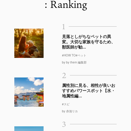
: Ranking
1
見落としがちなペットの異
変。大切な家族を守るため、
獣医師が勧...
#HOW TO
#ペット
by by them 編集部
2
属性別に見る、相性が良いお
すすめパワースポット【水・
地属性編...
#スピ
by 赤池リカ
3