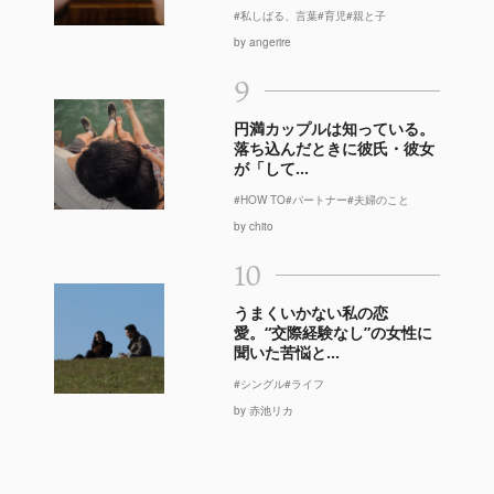
#私しばる、言葉
#育児
#親と子
by angerire
9
円満カップルは知っている。
落ち込んだときに彼氏・彼女
が「して...
#HOW TO
#パートナー
#夫婦のこと
by chito
10
うまくいかない私の恋
愛。“交際経験なし”の女性に
聞いた苦悩と...
#シングル
#ライフ
by 赤池リカ