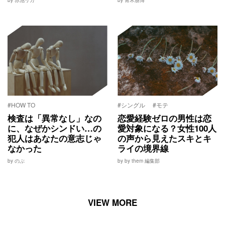
by 赤池リカ
by 青木朋博
#HOW TO
#シングル
#モテ
検査は「異常なし」なの
恋愛経験ゼロの男性は恋
に、なぜかシンドい…の
愛対象になる？女性100人
犯人はあなたの意志じゃ
の声から見えたスキとキ
なかった
ライの境界線
by のぶ
by by them 編集部
VIEW MORE