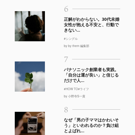
6
正解がわからない。30代未婚
女性が抱える不安と、行動で
きない...
#シングル
by by them 編集部
7
パナソニック創業者も実践。
「自分は運が良い」と信じる
だけで人...
#HOW TO
#ライフ
by 小野寺S一貴
8
なぜ「男の子ママはかわいそ
う」といわれるのか？負け組
とよばれ...