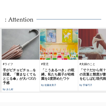
: Attention
#ライフ
#育児
#夫婦のこと
手がビチョビチョ…を
「こうあるべき」の呪
「で？だから何？
回避。「畳まなくても
縛。私たち親子が幼稚
の言葉と態度が妻
とじる傘」が大バズの
園を2度辞めたワケ
をむしばむ現代病
予感
by 佐藤友美子
by 手塚巧子
by きた村