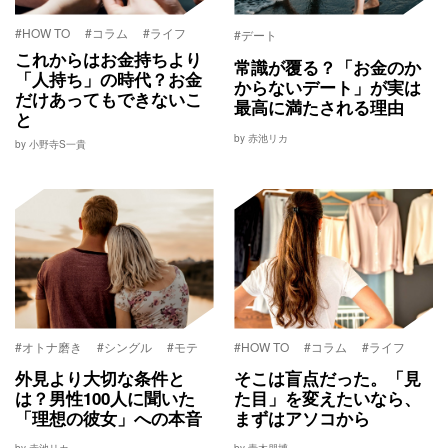
#HOW TO
#コラム
#ライフ
#デート
これからはお金持ちより
常識が覆る？「お金のか
「人持ち」の時代？お金
からないデート」が実は
だけあってもできないこ
最高に満たされる理由
と
by 赤池リカ
by 小野寺S一貴
#オトナ磨き
#シングル
#モテ
#HOW TO
#コラム
#ライフ
外見より大切な条件と
そこは盲点だった。「見
は？男性100人に聞いた
た目」を変えたいなら、
「理想の彼女」への本音
まずはアソコから