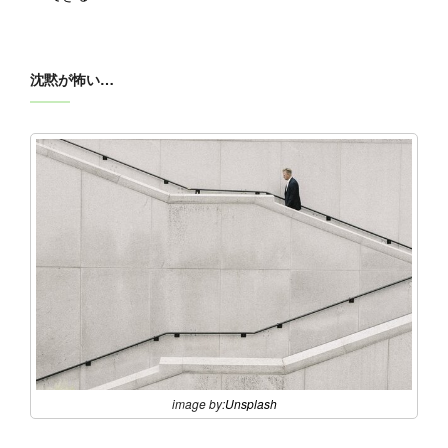
沈黙が怖い…
image by:
Unsplash