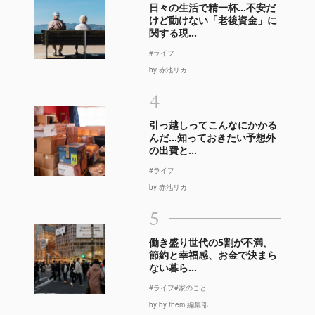
日々の生活で精一杯…不安だ
けど動けない「老後資金」に
関する現...
#ライフ
by 赤池リカ
4
引っ越しってこんなにかかる
んだ…知っておきたい予想外
の出費と...
#ライフ
by 赤池リカ
5
働き盛り世代の5割が不満。
節約と幸福感、お金で決まら
ない暮ら...
#ライフ
#家のこと
by by them 編集部