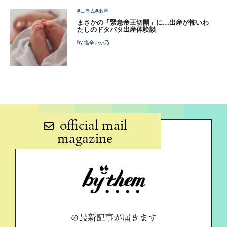
#コラム
#出産
まさかの「緊急帝王切開」に…出産が怖いわ
たしのドタバタ出産体験談
by 塩辛いか乃
official mail
magazine
の最新記事が届きます