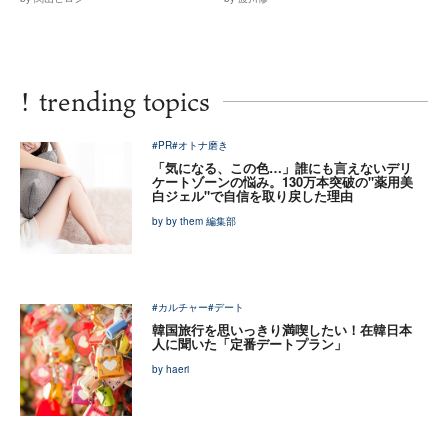
!
trending topics
#PR
#オトナ磨き
「気になる、この色…」誰にも言えないデリ
ケートゾーンの悩み。130万本突破の"薬用美
白ジェル"で自信を取り戻した理由
by by them 編集部
#カルチャー
#デート
韓国旅行を思いっきり満喫したい！在韓日本
人に聞いた「定番デートプラン」
by haeri