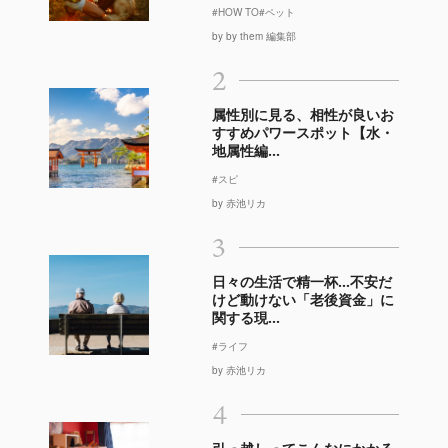
#HOW TO
#ペット
by by them 編集部
2
属性別に見る、相性が良いお
すすめパワースポット【水・
地属性編...
#スピ
by 赤池リカ
3
日々の生活で精一杯…不安だ
けど動けない「老後資金」に
関する現...
#ライフ
by 赤池リカ
4