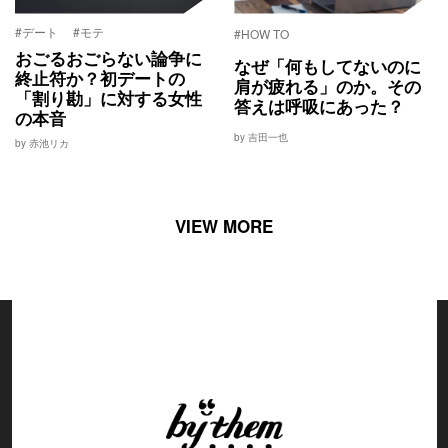
#デート
#モテ
#HOW TO
おごるおごらない論争に
なぜ「何もしてないのに
終止符か？初デートの
肩が疲れる」のか。その
「割り勘」に対する女性
答えは呼吸にあった？
の本音
by 吉田一也
by 赤池リカ
VIEW MORE