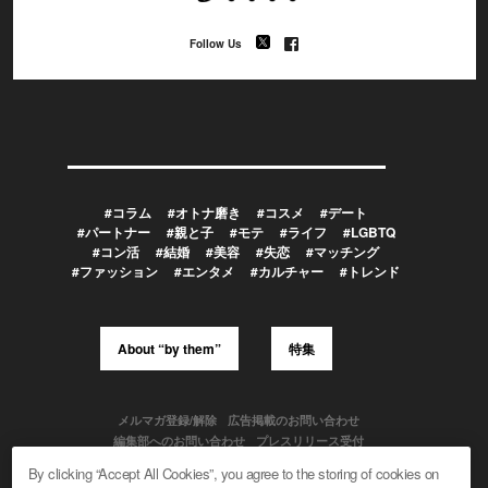
Follow Us
#コラム
#オトナ磨き
#コスメ
#デート
#パートナー
#親と子
#モテ
#ライフ
#LGBTQ
#コン活
#結婚
#美容
#失恋
#マッチング
#ファッション
#エンタメ
#カルチャー
#トレンド
About “by them”
特集
メルマガ登録/解除
広告掲載のお問い合わせ
編集部へのお問い合わせ
プレスリリース受付
メディア利用規約
By clicking “Accept All Cookies”, you agree to the storing of cookies on