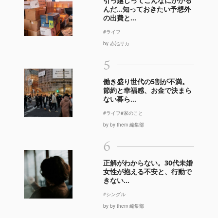
引っ越しってこんなにかかる
んだ…知っておきたい予想外
の出費と...
#ライフ
by 赤池リカ
5
働き盛り世代の5割が不満。
節約と幸福感、お金で決まら
ない暮ら...
#ライフ
#家のこと
by by them 編集部
6
正解がわからない。30代未婚
女性が抱える不安と、行動で
きない...
#シングル
by by them 編集部