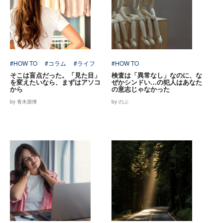
#HOW TO
#コラム
#ライフ
#HOW TO
そこは盲点だった。「見た目」
検査は「異常なし」なのに、な
を変えたいなら、まずはアソコ
ぜかシンドい…の犯人はあなた
から
の意志じゃなかった
by 青木朋博
by のぶ