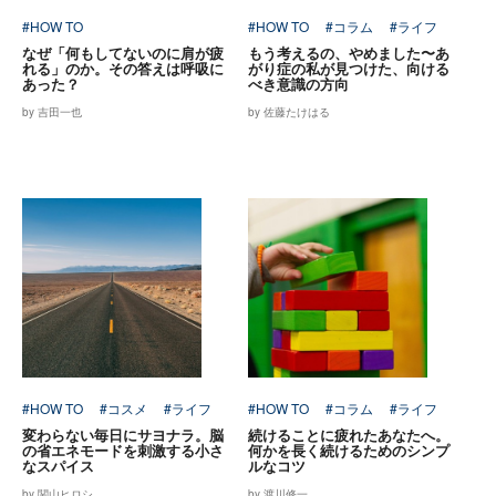
#HOW TO
#HOW TO
#コラム
#ライフ
なぜ「何もしてないのに肩が疲
もう考えるの、やめました〜あ
れる」のか。その答えは呼吸に
がり症の私が見つけた、向ける
あった？
べき意識の方向
by 吉田一也
by 佐藤たけはる
#HOW TO
#コスメ
#ライフ
#HOW TO
#コラム
#ライフ
変わらない毎日にサヨナラ。脳
続けることに疲れたあなたへ。
の省エネモードを刺激する小さ
何かを長く続けるためのシンプ
なスパイス
ルなコツ
by 関山ヒロシ
by 渡川修一