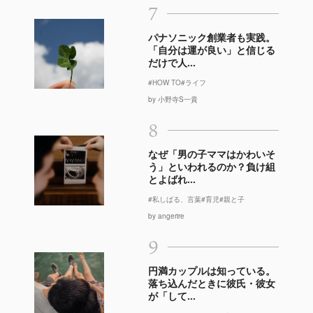
7
パナソニック創業者も実践。
「自分は運が良い」と信じる
だけで人...
#HOW TO
#ライフ
by 小野寺S一貴
8
なぜ「男の子ママはかわいそ
う」といわれるのか？負け組
とよばれ...
#私しばる、言葉
#育児
#親と子
by angerire
9
円満カップルは知っている。
落ち込んだときに彼氏・彼女
が「して...