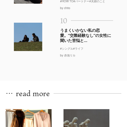
#HOW TO
#パートナー
#夫婦のこと
by chito
10
うまくいかない私の恋
愛。“交際経験なし”の女性に
聞いた苦悩と...
#シングル
#ライフ
by 赤池リカ
…
read more