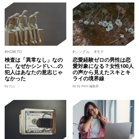
#HOW TO
#シングル
#モテ
検査は「異常なし」なの
恋愛経験ゼロの男性は恋
に、なぜかシンドい…の
愛対象になる？女性100人
犯人はあなたの意志じゃ
の声から見えたスキとキ
なかった
ライの境界線
by のぶ
by by them 編集部