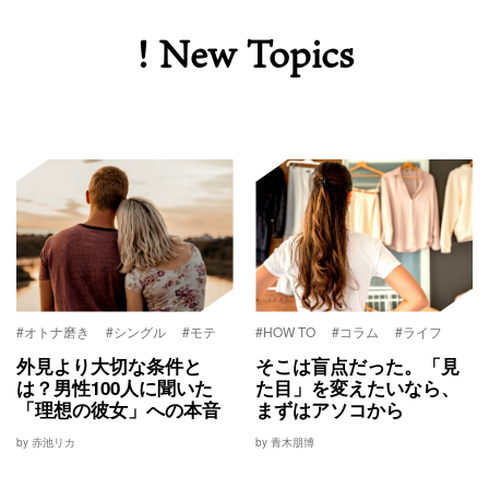
! New Topics
#オトナ磨き
#シングル
#モテ
#HOW TO
#コラム
#ライフ
外見より大切な条件と
そこは盲点だった。「見
は？男性100人に聞いた
た目」を変えたいなら、
「理想の彼女」への本音
まずはアソコから
by 赤池リカ
by 青木朋博