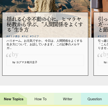
揺れる心を不動の心に。ヒマラヤ
引っ
秘教から学ぶ、“人間関係をよくす
だ…
る”生き方
と節
#オトナ磨き
#スピ
#ライフ
#ライフ
ハリオーム。お元気ですか。 今日は、人間関係をよくする
引っ越
生き方について、お話していきます。 この記事のメルマ
「こん
ガ...
りませ..
“
“
by
b
by ヨグマタ相川圭子
b
New Topics
How To
Writer
Question