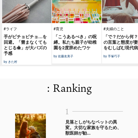
#ライフ
#育児
#夫婦のこと
手がビチョビチョ…を
「こうあるべき」の呪
「で？だから何？
回避。「畳まなくても
縛。私たち親子が幼稚
の言葉と態度が妻
とじる傘」が大バズの
園を2度辞めたワケ
をむしばむ現代病
予感
by 佐藤友美子
by 手塚巧子
by きた村
: Ranking
1
見落としがちなペットの異
変。大切な家族を守るため、
獣医師が勧...