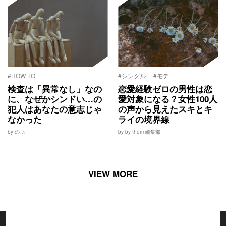
#HOW TO
#シングル
#モテ
検査は「異常なし」なの
恋愛経験ゼロの男性は恋
に、なぜかシンドい…の
愛対象になる？女性100人
犯人はあなたの意志じゃ
の声から見えたスキとキ
なかった
ライの境界線
by のぶ
by by them 編集部
VIEW MORE