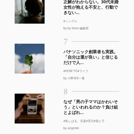
正解がわからない。30代未婚
女性が抱える不安と、行動で
きない...
#シングル
by by them 編集部
7
パナソニック創業者も実践。
「自分は運が良い」と信じる
だけで人...
#HOW TO
#ライフ
by 小野寺S一貴
8
なぜ「男の子ママはかわいそ
う」といわれるのか？負け組
とよばれ...
#私しばる、言葉
#育児
#親と子
by angerire