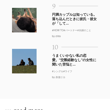
9
円満カップルは知っている。
落ち込んだときに彼氏・彼女
が「して...
#HOW TO
#パートナー
#夫婦のこと
by chito
10
うまくいかない私の恋
愛。“交際経験なし”の女性に
聞いた苦悩と...
#シングル
#ライフ
by 赤池リカ
…
read more