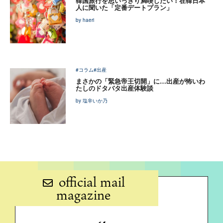
韓国旅行を思いっきり満喫したい！在韓日本
人に聞いた「定番デートプラン」
by haeri
#コラム
#出産
まさかの「緊急帝王切開」に…出産が怖いわ
たしのドタバタ出産体験談
by 塩辛いか乃
official mail
magazine