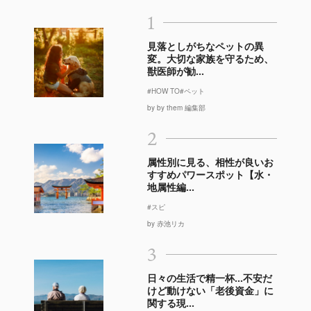
1
見落としがちなペットの異
変。大切な家族を守るため、
獣医師が勧...
#HOW TO
#ペット
by by them 編集部
2
属性別に見る、相性が良いお
すすめパワースポット【水・
地属性編...
#スピ
by 赤池リカ
3
日々の生活で精一杯…不安だ
けど動けない「老後資金」に
関する現...