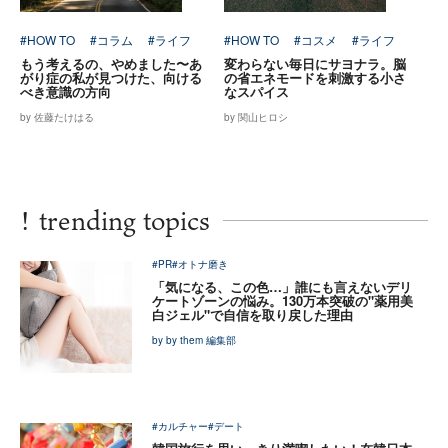
#HOW TO
#コラム
#ライフ
#HOW TO
#コスメ
#ライフ
もう考えるの、やめました〜あ
変わらない毎日にサヨナラ。脳
がり症の私が見つけた、向ける
の省エネモードを刺激する小さ
べき意識の方向
なスパイス
by 佐藤たけはる
by 関山ヒロシ
!
trending topics
#PR
#オトナ磨き
「気になる、この色…」誰にも言えないデリ
ケートゾーンの悩み。130万本突破の"薬用美
白ジェル"で自信を取り戻した理由
by by them 編集部
#カルチャー
#デート