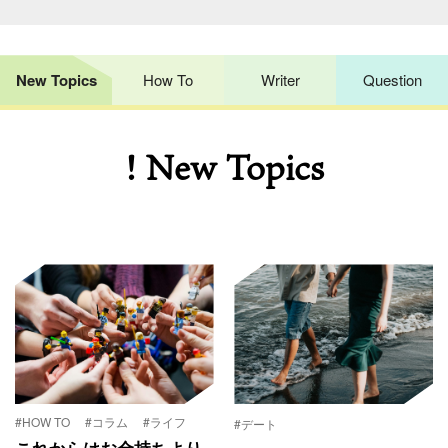
New Topics
How To
Writer
Question
! New Topics
#HOW TO
#コラム
#ライフ
#デート