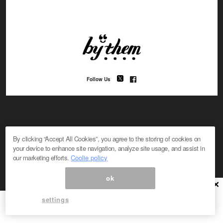
Follow Us
By clicking “Accept All Cookies”, you agree to the storing of cookies on
your device to enhance site navigation, analyze site usage, and assist in
#コラム
#オトナ磨き
#コスメ
#デート
our marketing efforts.
Coolie policy
#パートナー
#親と子
#モテ
#ライフ
#LGBTQ
#コン活
#結婚
#美容
#失恋
#マッチング
ok
#ファッション
#エンタメ
#カルチャー
#トレンド
×
settings
About “by them”
特集