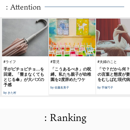
: Attention
#ライフ
#育児
#夫婦のこと
手がビチョビチョ…を
「こうあるべき」の呪
「で？だから何？
回避。「畳まなくても
縛。私たち親子が幼稚
の言葉と態度が妻
とじる傘」が大バズの
園を2度辞めたワケ
をむしばむ現代病
予感
by 佐藤友美子
by 手塚巧子
by きた村
: Ranking