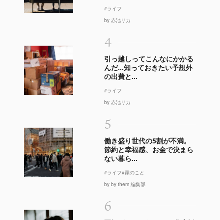
#ライフ
by 赤池リカ
4
引っ越しってこんなにかかる
んだ…知っておきたい予想外
の出費と...
#ライフ
by 赤池リカ
5
働き盛り世代の5割が不満。
節約と幸福感、お金で決まら
ない暮ら...
#ライフ
#家のこと
by by them 編集部
6