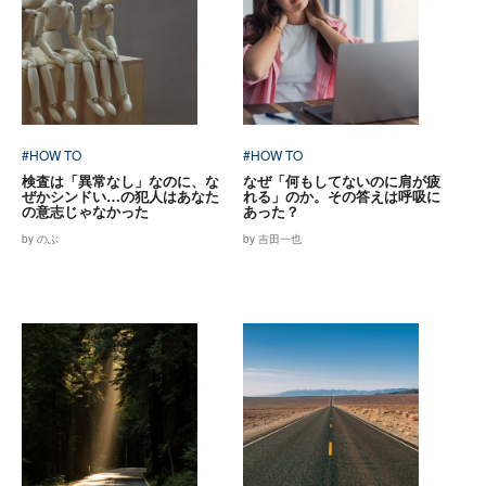
#HOW TO
#HOW TO
検査は「異常なし」なのに、な
なぜ「何もしてないのに肩が疲
ぜかシンドい…の犯人はあなた
れる」のか。その答えは呼吸に
の意志じゃなかった
あった？
by のぶ
by 吉田一也