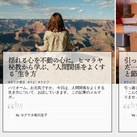
揺れる心を不動の心に。ヒマラヤ
引っ
秘教から学ぶ、“人間関係をよくす
だ…
る”生き方
と節
#オトナ磨き
#スピ
#ライフ
#ライフ
ハリオーム。お元気ですか。 今日は、人間関係をよくする
引っ越
生き方について、お話していきます。 この記事のメルマ
「こん
ガ...
りませ..
“
“
by
b
by ヨグマタ相川圭子
b