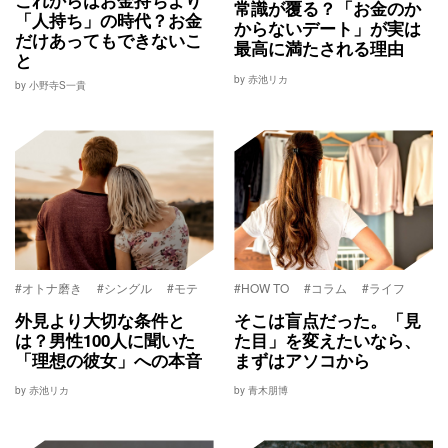
これからはお金持ちより
常識が覆る？「お金のか
「人持ち」の時代？お金
からないデート」が実は
だけあってもできないこ
最高に満たされる理由
と
by 赤池リカ
by 小野寺S一貴
#オトナ磨き
#シングル
#モテ
#HOW TO
#コラム
#ライフ
外見より大切な条件と
そこは盲点だった。「見
は？男性100人に聞いた
た目」を変えたいなら、
「理想の彼女」への本音
まずはアソコから
by 赤池リカ
by 青木朋博