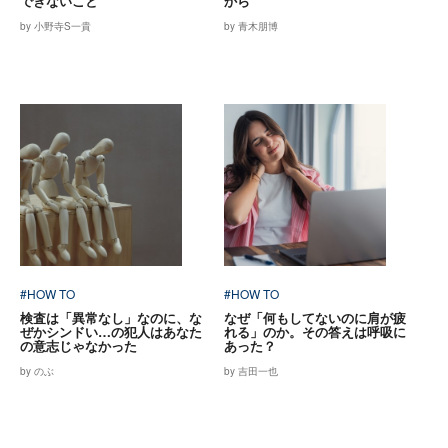
できないこと
から
by 小野寺S一貴
by 青木朋博
#HOW TO
#HOW TO
検査は「異常なし」なのに、な
なぜ「何もしてないのに肩が疲
ぜかシンドい…の犯人はあなた
れる」のか。その答えは呼吸に
の意志じゃなかった
あった？
by のぶ
by 吉田一也