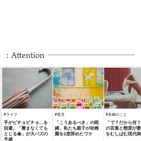
: Attention
#ライフ
#育児
#夫婦のこと
手がビチョビチョ…を
「こうあるべき」の呪
「で？だから何？
回避。「畳まなくても
縛。私たち親子が幼稚
の言葉と態度が妻
とじる傘」が大バズの
園を2度辞めたワケ
をむしばむ現代病
予感