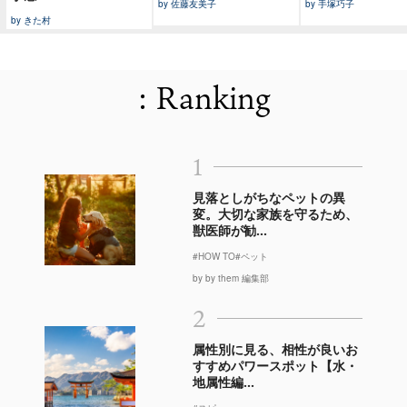
by 佐藤友美子
by 手塚巧子
by きた村
: Ranking
1
見落としがちなペットの異
変。大切な家族を守るため、
獣医師が勧...
#HOW TO
#ペット
by by them 編集部
2
属性別に見る、相性が良いお
すすめパワースポット【水・
地属性編...