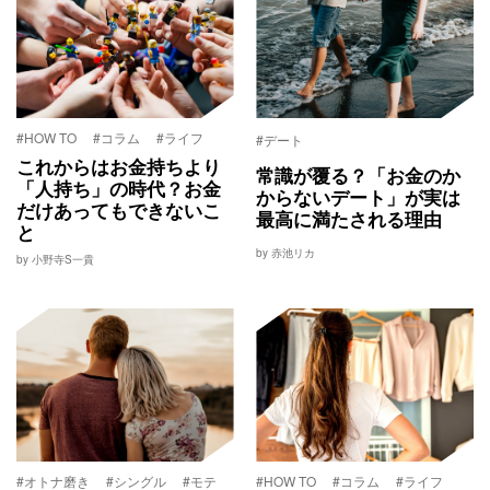
#HOW TO
#コラム
#ライフ
#デート
これからはお金持ちより
常識が覆る？「お金のか
「人持ち」の時代？お金
からないデート」が実は
だけあってもできないこ
最高に満たされる理由
と
by 赤池リカ
by 小野寺S一貴
#オトナ磨き
#シングル
#モテ
#HOW TO
#コラム
#ライフ