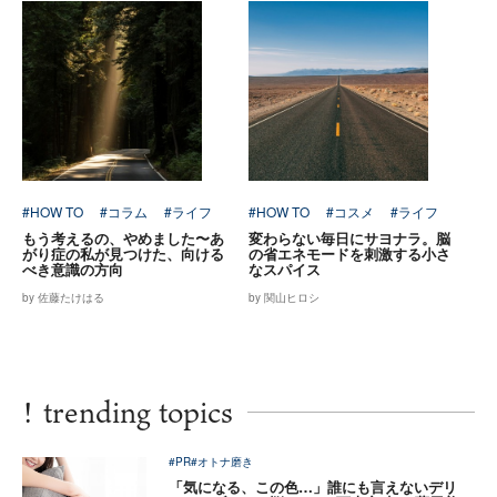
#HOW TO
#コラム
#ライフ
#HOW TO
#コスメ
#ライフ
もう考えるの、やめました〜あ
変わらない毎日にサヨナラ。脳
がり症の私が見つけた、向ける
の省エネモードを刺激する小さ
べき意識の方向
なスパイス
by 佐藤たけはる
by 関山ヒロシ
!
trending topics
#PR
#オトナ磨き
「気になる、この色…」誰にも言えないデリ