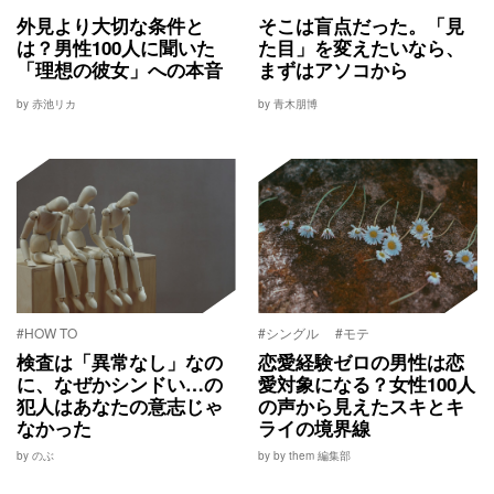
外見より大切な条件と
そこは盲点だった。「見
は？男性100人に聞いた
た目」を変えたいなら、
「理想の彼女」への本音
まずはアソコから
by 赤池リカ
by 青木朋博
#HOW TO
#シングル
#モテ
検査は「異常なし」なの
恋愛経験ゼロの男性は恋
に、なぜかシンドい…の
愛対象になる？女性100人
犯人はあなたの意志じゃ
の声から見えたスキとキ
なかった
ライの境界線
by のぶ
by by them 編集部