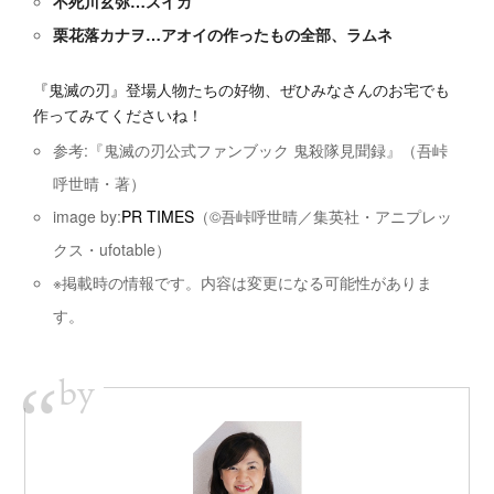
不死川玄弥…スイカ
栗花落カナヲ…アオイの作ったもの全部、ラムネ
『鬼滅の刃』登場人物たちの好物、ぜひみなさんのお宅でも
作ってみてくださいね！
参考:『鬼滅の刃公式ファンブック 鬼殺隊見聞録』（吾峠
呼世晴・著）
image by:
PR TIMES
（©吾峠呼世晴／集英社・アニプレッ
クス・ufotable）
※掲載時の情報です。内容は変更になる可能性がありま
す。
by
“