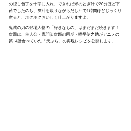
の隠し包丁を十字に入れ、できれば米のとぎ汁で20分ほど下
茹でしたのち、灰汁を取りながらだし汁で1時間ほどじっくり
煮ると、ホクホクおいしく仕上がりますよ。
鬼滅の刃の登場人物の「好きなもの」はまだまだ続きます！
次回は、主人公・竈門炭次郎の同期・嘴平伊之助がアニメの
第14話食べていた「天ぷら」の再現レシピを公開します。