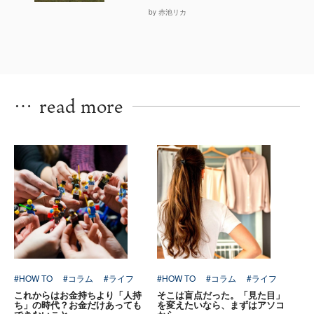
by 赤池リカ
…
read more
#HOW TO
#コラム
#ライフ
#HOW TO
#コラム
#ライフ
これからはお金持ちより「人持
そこは盲点だった。「見た目」
ち」の時代？お金だけあっても
を変えたいなら、まずはアソコ