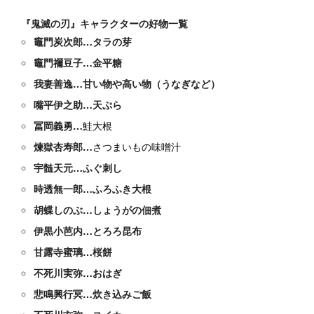
『鬼滅の刃』キャラクターの好物一覧
竈門炭次郎…タラの芽
竈門禰豆子…金平糖
我妻善逸…甘い物や高い物（うなぎなど）
嘴平伊之助…天ぷら
冨岡義勇…
鮭大根
煉獄杏寿郎…
さつまいもの味噌汁
宇髄天元…ふぐ刺し
時透無一郎…ふろふき大根
胡蝶しのぶ…しょうがの佃煮
伊黒小芭内…とろろ昆布
甘露寺蜜璃…桜餅
不死川実弥…おはぎ
悲鳴興行冥…炊き込みご飯