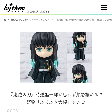
あなたの声に共感する
#HOW TO
,
#カルチャー
,
#グルメ
『鬼滅の刃』時透無一郎が思わず頬を緩める？好物
『鬼滅の刃』時透無一郎が思わず頬を緩める？
好物「ふろふき大根」レシピ
by