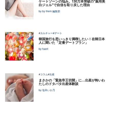
ケートゾーンの悩み。130万本突破の"薬用美
白ジェル"で自信を取り戻した理由
by by them 編集部
#カルチャー
#デート
韓国旅行を思いっきり満喫したい！在韓日本
人に聞いた「定番デートプラン」
by haeri
#コラム
#出産
まさかの「緊急帝王切開」に…出産が怖いわ
たしのドタバタ出産体験談
by 塩辛いか乃