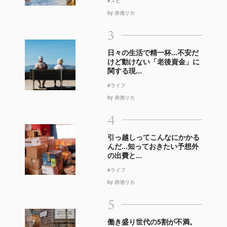
#スピ
by 赤池リカ
3
日々の生活で精一杯…不安だ
けど動けない「老後資金」に
関する現...
#ライフ
by 赤池リカ
4
引っ越しってこんなにかかる
んだ…知っておきたい予想外
の出費と...
#ライフ
by 赤池リカ
5
働き盛り世代の5割が不満。