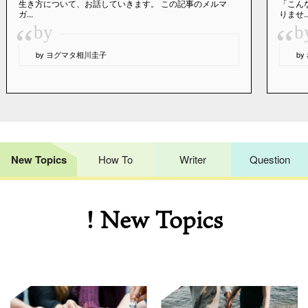
生き方について、お話していきます。 この記事のメルマ
「こん
ガ...
りませ..
“
“
by
b
by ヨグマタ相川圭子
b
New Topics
How To
Writer
Question
! New Topics