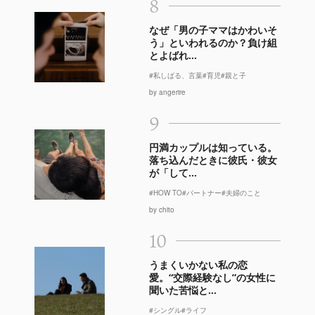
8
なぜ「男の子ママはかわいそ
う」といわれるのか？負け組
とよばれ...
#私しばる、言葉
#育児
#親と子
by angerire
9
円満カップルは知っている。
落ち込んだときに彼氏・彼女
が「して...
#HOW TO
#パートナー
#夫婦のこと
by chito
10
うまくいかない私の恋
愛。“交際経験なし”の女性に
聞いた苦悩と...
#シングル
#ライフ