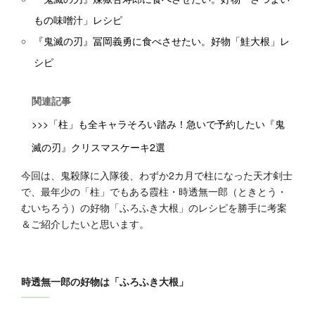
もの味噌汁」レシピ
『鬼滅の刃』冨岡義勇に食べさせたい。好物「鮭大根」レ
シピ
関連記事
>>>「柱」も全キャラそろい踏み！急いで予約したい『鬼
滅の刃』クリスマスケーキ2選
今回は、鬼殺隊に入隊後、わずか2カ月で柱になった天才剣士
で、最年少の「柱」でもある霞柱・時透無一郎（ときとう・
むいちろう）の好物「ふろふき大根」のレシピを勝手に考案
＆ご紹介したいと思います。
時透無一郎の好物は「ふろふき大根」