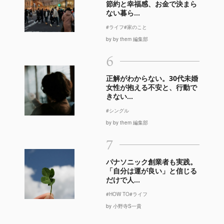
節約と幸福感、お金で決まら
ない暮ら...
#ライフ
#家のこと
by by them 編集部
6
正解がわからない。30代未婚
女性が抱える不安と、行動で
きない...
#シングル
by by them 編集部
7
パナソニック創業者も実践。
「自分は運が良い」と信じる
だけで人...
#HOW TO
#ライフ
by 小野寺S一貴