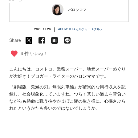
“
バロンママ
|
2020.11.26
#HOW TO
#カルチャー
#グルメ
Share
4 件
いいね！
こんにちは。コストコ、業務スーパー、地元スーパーめぐり
が大好き！ブロガー・ライターの
バロンママ
です。
『劇場版「鬼滅の刃」無限列車編』が驚異的な興行収入を記
録し、社会現象化していますね。つらく悲しい過去を背負い
ながらも懸命に戦う柱やかまぼこ隊の生き様に、心揺さぶら
れたというかたも多いのではないでしょうか。