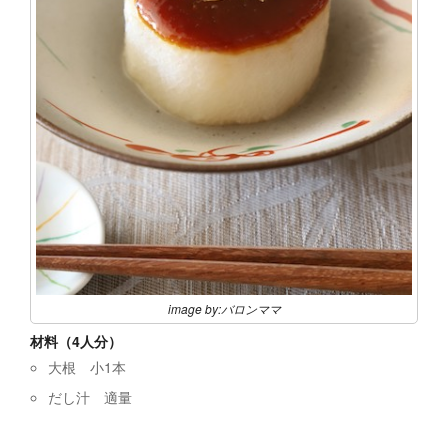
image by:バロンママ
材料（4人分）
大根 小1本
だし汁 適量