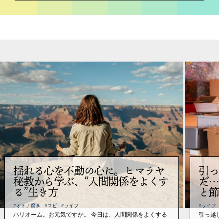
揺れる心を不動の心に。ヒマラヤ
引っ
秘教から学ぶ、“人間関係をよくす
だ…
る”生き方
と節
#オトナ磨き
#スピ
#ライフ
#ライフ
ハリオーム。お元気ですか。 今日は、人間関係をよくする
引っ越