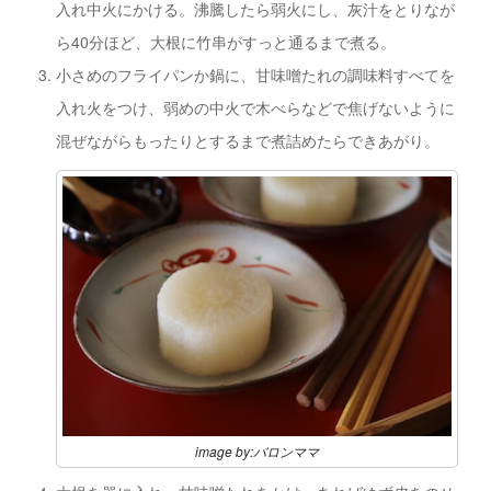
入れ中火にかける。沸騰したら弱火にし、灰汁をとりなが
ら40分ほど、大根に竹串がすっと通るまで煮る。
小さめのフライパンか鍋に、甘味噌たれの調味料すべてを
入れ火をつけ、弱めの中火で木べらなどで焦げないように
混ぜながらもったりとするまで煮詰めたらできあがり。
image by:バロンママ