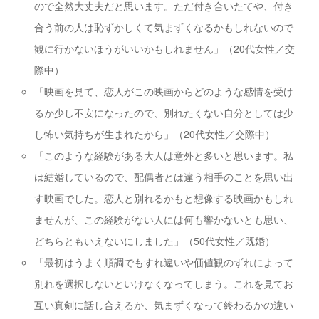
ので全然大丈夫だと思います。ただ付き合いたてや、付き
合う前の人は恥ずかしくて気まずくなるかもしれないので
観に行かないほうがいいかもしれません」（20代女性／交
際中）
「映画を見て、恋人がこの映画からどのような感情を受け
るか少し不安になったので、別れたくない自分としては少
し怖い気持ちが生まれたから」（20代女性／交際中）
「このような経験がある大人は意外と多いと思います。私
は結婚しているので、配偶者とは違う相手のことを思い出
す映画でした。恋人と別れるかもと想像する映画かもしれ
ませんが、この経験がない人には何も響かないとも思い、
どちらともいえないにしました」（50代女性／既婚）
「最初はうまく順調でもすれ違いや価値観のずれによって
別れを選択しないといけなくなってしまう。これを見てお
互い真剣に話し合えるか、気まずくなって終わるかの違い