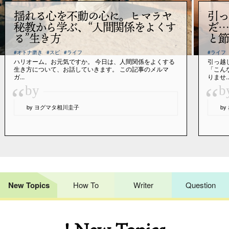
揺れる心を不動の心に。ヒマラヤ
引っ
秘教から学ぶ、“人間関係をよくす
だ…
る”生き方
と節
#オトナ磨き
#スピ
#ライフ
#ライフ
ハリオーム。お元気ですか。 今日は、人間関係をよくする
引っ越
生き方について、お話していきます。 この記事のメルマ
「こん
ガ...
りませ..
“
“
by
b
by ヨグマタ相川圭子
b
New Topics
How To
Writer
Question