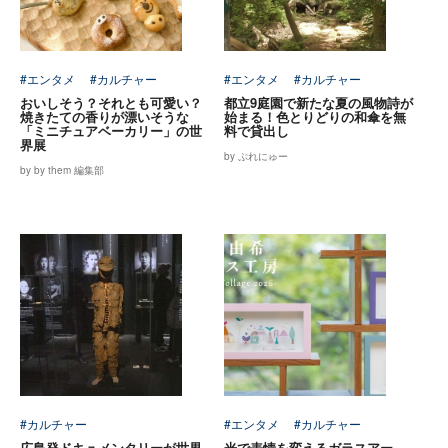
#エンタメ
#カルチャー
#エンタメ
#カルチャー
おいしそう？それとも可愛い？
都立9庭園で新たな夏の風物詩が
焼きたての香りが漂いそうな
始まる！色とりどりの和傘を無
「ミニチュアベーカリー」の世
料で貸出し
界展
by ぷれにゅー
by by them 編集部
#カルチャー
#エンタメ
#カルチャー
広島発ドキュメンタリーが世界
光で表情を変えるガラスアー