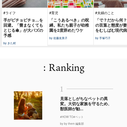
#ライフ
#育児
#夫婦のこと
手がビチョビチョ…を
「こうあるべき」の呪
「で？だから何？
回避。「畳まなくても
縛。私たち親子が幼稚
の言葉と態度が妻
とじる傘」が大バズの
園を2度辞めたワケ
をむしばむ現代病
予感
by 佐藤友美子
by 手塚巧子
by きた村
: Ranking
1
見落としがちなペットの異
変。大切な家族を守るため、
獣医師が勧...
#HOW TO
#ペット
by by them 編集部