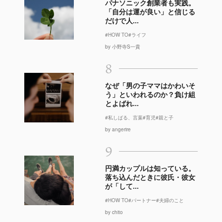
パナソニック創業者も実践。
「自分は運が良い」と信じる
だけで人...
#HOW TO
#ライフ
by 小野寺S一貴
8
なぜ「男の子ママはかわいそ
う」といわれるのか？負け組
とよばれ...
#私しばる、言葉
#育児
#親と子
by angerire
9
円満カップルは知っている。
落ち込んだときに彼氏・彼女
が「して...
#HOW TO
#パートナー
#夫婦のこと
by chito