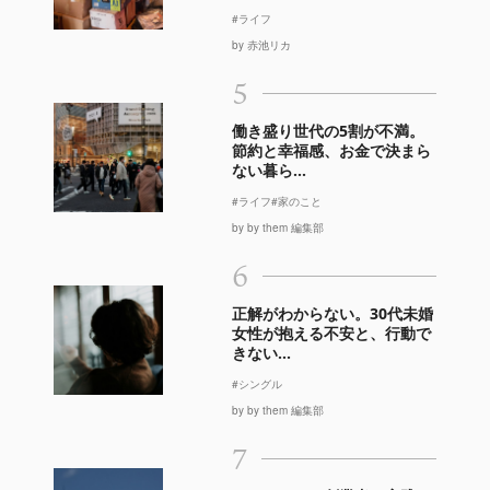
#ライフ
by 赤池リカ
5
働き盛り世代の5割が不満。
節約と幸福感、お金で決まら
ない暮ら...
#ライフ
#家のこと
by by them 編集部
6
正解がわからない。30代未婚
女性が抱える不安と、行動で
きない...
#シングル
by by them 編集部
7