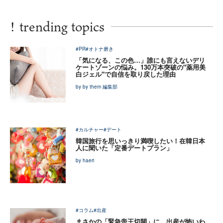
!
trending topics
#PR
#オトナ磨き
「気になる、この色…」誰にも言えないデリ
ケートゾーンの悩み。130万本突破の"薬用美
白ジェル"で自信を取り戻した理由
by by them 編集部
#カルチャー
#デート
韓国旅行を思いっきり満喫したい！在韓日本
人に聞いた「定番デートプラン」
by haeri
#コラム
#出産
まさかの「緊急帝王切開」に…出産が怖いわ