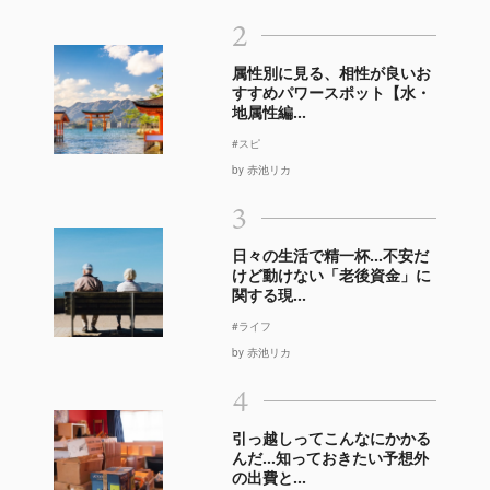
2
属性別に見る、相性が良いお
すすめパワースポット【水・
地属性編...
#スピ
by 赤池リカ
3
日々の生活で精一杯…不安だ
けど動けない「老後資金」に
関する現...
#ライフ
by 赤池リカ
4
引っ越しってこんなにかかる
んだ…知っておきたい予想外
の出費と...