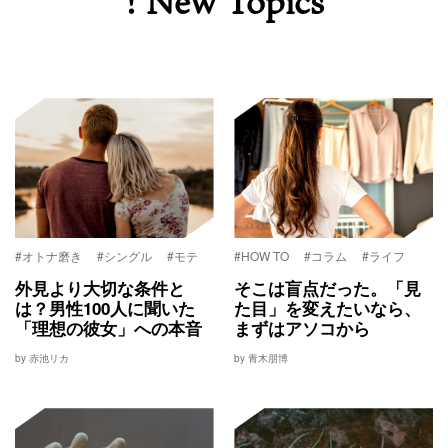
! New Topics
#オトナ磨き
#シングル
#モテ
#HOW TO
#コラム
#ライフ
外見より大切な条件と
そこは盲点だった。「見
は？男性100人に聞いた
た目」を変えたいなら、
「理想の彼女」への本音
まずはアソコから
by 赤池リカ
by 青木朋博