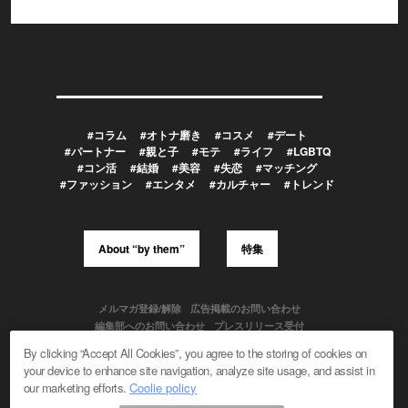
#コラム
#オトナ磨き
#コスメ
#デート
#パートナー
#親と子
#モテ
#ライフ
#LGBTQ
#コン活
#結婚
#美容
#失恋
#マッチング
#ファッション
#エンタメ
#カルチャー
#トレンド
About “by them”
特集
メルマガ登録/解除
広告掲載のお問い合わせ
編集部へのお問い合わせ
プレスリリース受付
メディア利用規約
By clicking “Accept All Cookies”, you agree to the storing of cookies on
your device to enhance site navigation, analyze site usage, and assist in
our marketing efforts.
Coolie policy