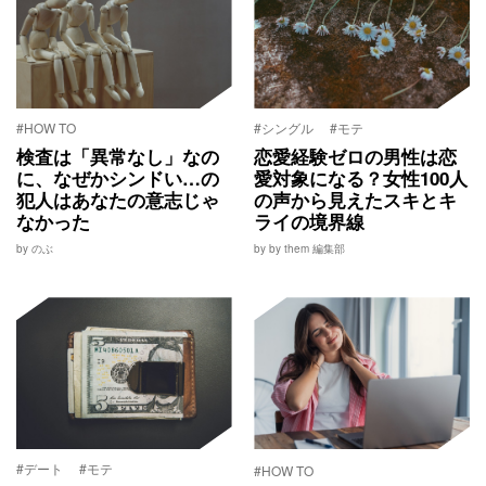
#HOW TO
#シングル
#モテ
検査は「異常なし」なの
恋愛経験ゼロの男性は恋
に、なぜかシンドい…の
愛対象になる？女性100人
犯人はあなたの意志じゃ
の声から見えたスキとキ
なかった
ライの境界線
by のぶ
by by them 編集部
#デート
#モテ
#HOW TO