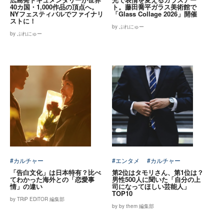
40カ国・1,000作品の頂点へ。
ト。藤田喬平ガラス美術館で
NYフェスティバルでファイナリ
「Glass Collage 2026」開催
ストに！
by ぷれにゅー
by ぷれにゅー
#カルチャー
#エンタメ
#カルチャー
「告白文化」は日本特有？比べ
第2位はタモリさん、第1位は？
てわかった海外との「恋愛事
男性500人に聞いた「自分の上
情」の違い
司になってほしい芸能人」
TOP10
by TRiP EDiTOR 編集部
by by them 編集部