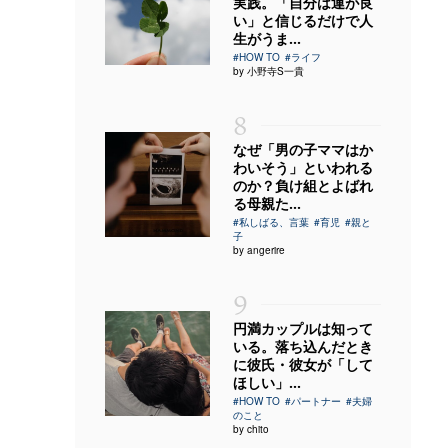
実践。「自分は運が良
い」と信じるだけで人
生がうま...
#HOW TO
#ライフ
by 小野寺S一貴
8
なぜ「男の子ママはか
わいそう」といわれる
のか？負け組とよばれ
る母親た...
#私しばる、言葉
#育児
#親と
子
by angerire
9
円満カップルは知って
いる。落ち込んだとき
に彼氏・彼女が「して
ほしい」...
#HOW TO
#パートナー
#夫婦
のこと
by chito