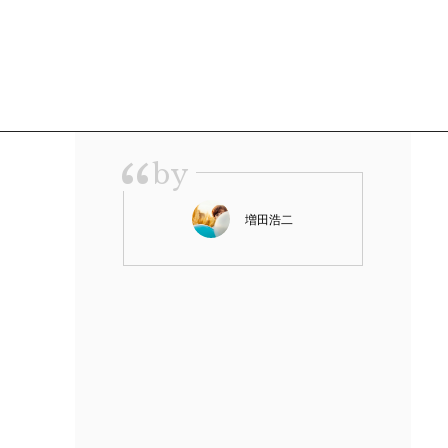
“
by
増田浩二