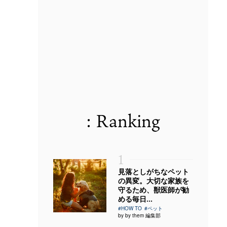
: Ranking
1
見落としがちなペット
の異変。大切な家族を
守るため、獣医師が勧
める毎日...
#HOW TO
#ペット
by by them 編集部