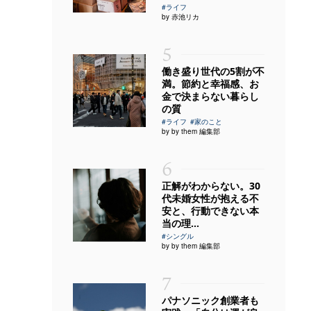
#ライフ
by 赤池リカ
5
働き盛り世代の5割が不
満。節約と幸福感、お
金で決まらない暮らし
の質
#ライフ
#家のこと
by by them 編集部
6
正解がわからない。30
代未婚女性が抱える不
安と、行動できない本
当の理...
#シングル
by by them 編集部
7
パナソニック創業者も