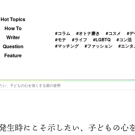
 TOPICS
HOWTO
WRITER
QUESTION
Hot Topics
How To
#コラム
#オトナ磨き
#コスメ
#デ
Writer
#モテ
#ライフ
#LGBTQ
#コン活
#マッチング
#ファッション
#エンタ
Question
Feature
たい、子どもの心を強くする親の姿勢
発生時にこそ示したい、子どもの心