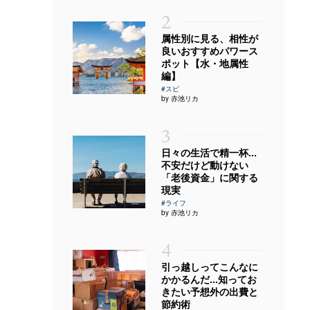
2
属性別に見る、相性が
良いおすすめパワース
ポット【水・地属性
編】
#スピ
by 赤池リカ
3
日々の生活で精一杯…
不安だけど動けない
「老後資金」に関する
現実
#ライフ
by 赤池リカ
4
引っ越しってこんなに
かかるんだ…知ってお
きたい予想外の出費と
節約術