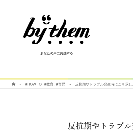
HOT
あなたの声に共感する
あなたの声に共感する
»
#HOW TO
,
#教育
,
#育児
»
反抗期やトラブル発生時にこそ示し
反抗期やトラブル