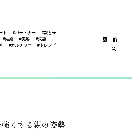
FEATURE
ート
#パートナー
#親と子
#結婚
#美容
#失恋
メ
#カルチャー
#トレンド
を強くする親の姿勢