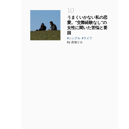
10
うまくいかない私の恋
愛。“交際経験なし”の
女性に聞いた苦悩と要
因
#シングル
#ライフ
by 赤池リカ