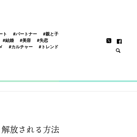
FEATURE
ート
#パートナー
#親と子
#結婚
#美容
#失恋
メ
#カルチャー
#トレンド
ら解放される方法