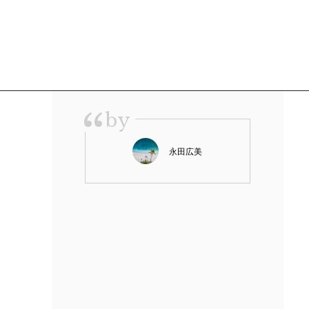
“
by
永田広美