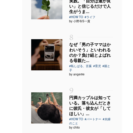
実践。「自分は運が良
い」と信じるだけで人
生がうま...
#HOW TO
#ライフ
by 小野寺S一貴
8
なぜ「男の子ママはか
わいそう」といわれる
のか？負け組とよばれ
る母親た...
#私しばる、言葉
#育児
#親と
子
by angerire
9
円満カップルは知って
いる。落ち込んだとき
に彼氏・彼女が「して
ほしい」...
#HOW TO
#パートナー
#夫婦
のこと
by chito