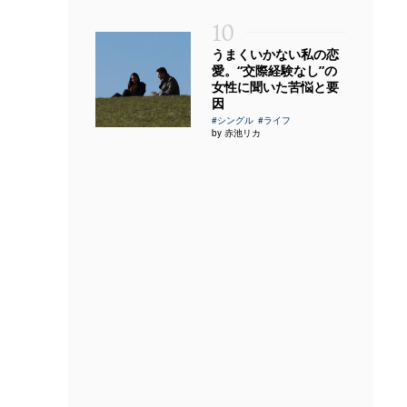
10
うまくいかない私の恋
愛。“交際経験なし”の
女性に聞いた苦悩と要
因
#シングル
#ライフ
by 赤池リカ