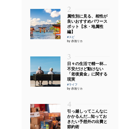
2
属性別に見る、相性が
良いおすすめパワース
ポット【水・地属性
編】
#スピ
by 赤池リカ
3
日々の生活で精一杯…
不安だけど動けない
「老後資金」に関する
現実
#ライフ
by 赤池リカ
4
引っ越しってこんなに
かかるんだ…知ってお
きたい予想外の出費と
節約術