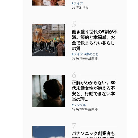
#ライフ
by 赤池リカ
5
働き盛り世代の5割が不
満。節約と幸福感、お
金で決まらない暮らし
の質
#ライフ
#家のこと
by by them 編集部
6
正解がわからない。30
代未婚女性が抱える不
安と、行動できない本
当の理...
#シングル
by by them 編集部
7
パナソニック創業者も