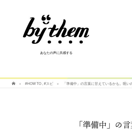
HOT
あなたの声に共感する
あなたの声に共感する
»
#HOW TO
,
#スピ
»
「準備中」の言葉に甘えているかも。呪い
「準備中」の言