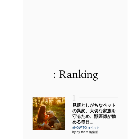
: Ranking
1
見落としがちなペット
の異変。大切な家族を
守るため、獣医師が勧
める毎日...
#HOW TO
#ペット
by by them 編集部