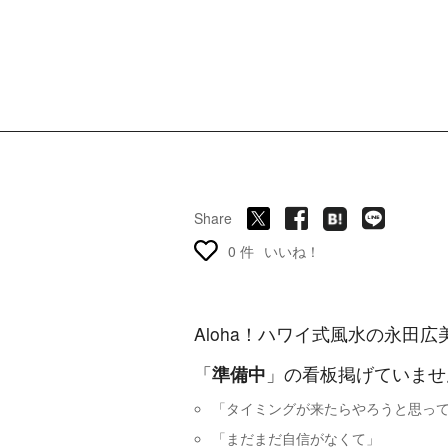
Share
0 件
いいね！
Aloha！ハワイ式風水の永田広
「
準備中
」の看板掲げていませ
「タイミングが来たらやろうと思っ
「まだまだ自信がなくて」