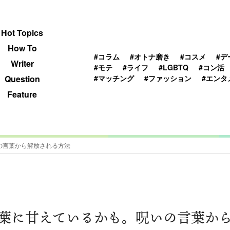
 TOPICS
HOWTO
WRITER
QUESTION
Hot Topics
How To
#コラム
#オトナ磨き
#コスメ
#デ
Writer
#モテ
#ライフ
#LGBTQ
#コン活
#マッチング
#ファッション
#エンタ
Question
Feature
の言葉から解放される方法
葉に甘えているかも。呪いの言葉か