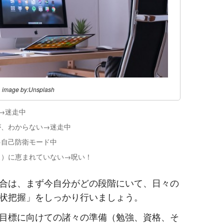
image by:Unsplash
→迷走中
が、わからない→迷走中
→自己防衛モード中
ス）に恵まれていない→呪い！
合は、まず今自分がどの段階にいて、日々の
状把握」をしっかり行いましょう。
目標に向けての諸々の準備（勉強、資格、そ