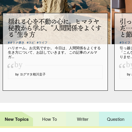
揺れる心を不動の心に。ヒマラヤ
引っ
秘教から学ぶ、“人間関係をよくす
だ…
る”生き方
と節
#オトナ磨き
#スピ
#ライフ
#ライフ
ハリオーム。お元気ですか。 今日は、人間関係をよくする
引っ越
生き方について、お話していきます。 この記事のメルマ
「こん
ガ...
りませ..
“
“
by
b
by ヨグマタ相川圭子
b
New Topics
How To
Writer
Question