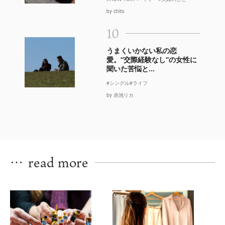
by chito
10
うまくいかない私の恋
愛。“交際経験なし”の女性に
聞いた苦悩と...
#シングル
#ライフ
by 赤池リカ
…
read more