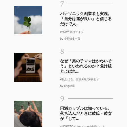
7
パナソニック創業者も実践。
「自分は運が良い」と信じる
だけで人...
#HOW TO
#ライフ
by 小野寺S一貴
8
なぜ「男の子ママはかわいそ
う」といわれるのか？負け組
とよばれ...
#私しばる、言葉
#育児
#親と子
by angerire
9
円満カップルは知っている。
落ち込んだときに彼氏・彼女
が「して...
#HOW TO
#パートナー
#夫婦のこと