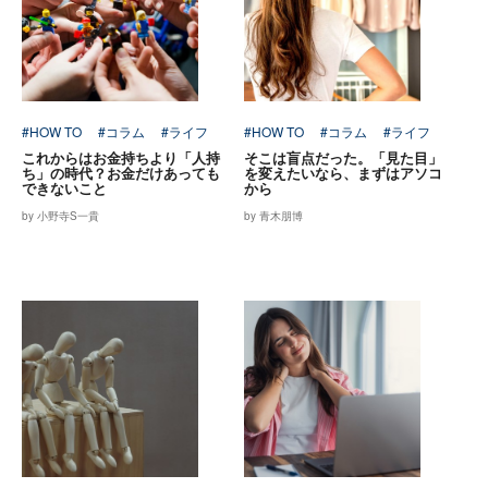
#HOW TO
#コラム
#ライフ
#HOW TO
#コラム
#ライフ
これからはお金持ちより「人持
そこは盲点だった。「見た目」
ち」の時代？お金だけあっても
を変えたいなら、まずはアソコ
できないこと
から
by 小野寺S一貴
by 青木朋博