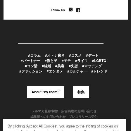
Follow Us
#コラム
#オトナ磨き
#コスメ
#デート
#パートナー
#親と子
#モテ
#ライフ
#LGBTQ
#コン活
#結婚
#美容
#失恋
#マッチング
#ファッション
#エンタメ
#カルチャー
#トレンド
About “by them”
特集
メルマガ登録/解除
広告掲載のお問い合わせ
編集部へのお問い合わせ
プレスリリース受付
メディア利用規約
By clicking “Accept All Cookies”, you agree to the storing of cookies on