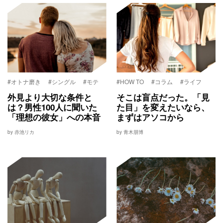
#オトナ磨き
#シングル
#モテ
#HOW TO
#コラム
#ライフ
外見より大切な条件と
そこは盲点だった。「見
は？男性100人に聞いた
た目」を変えたいなら、
「理想の彼女」への本音
まずはアソコから
by 赤池リカ
by 青木朋博