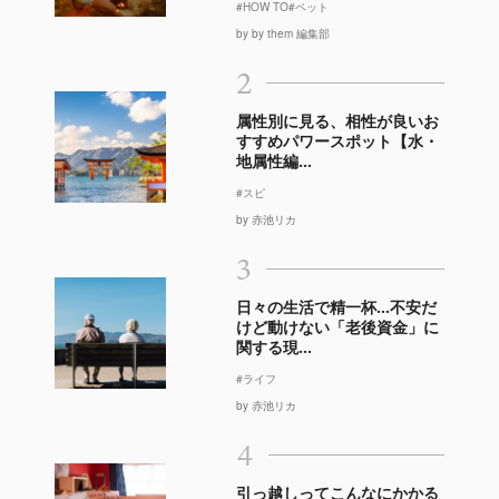
#HOW TO
#ペット
by by them 編集部
2
属性別に見る、相性が良いお
すすめパワースポット【水・
地属性編...
#スピ
by 赤池リカ
3
日々の生活で精一杯…不安だ
けど動けない「老後資金」に
関する現...
#ライフ
by 赤池リカ
4
引っ越しってこんなにかかる