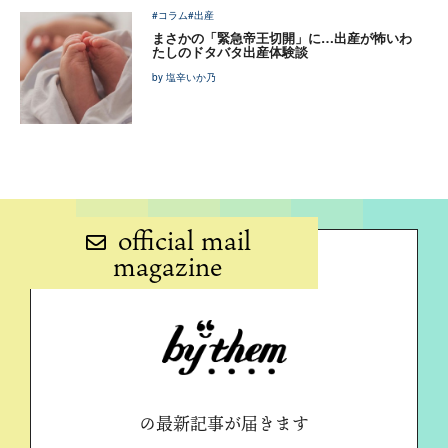
#コラム
#出産
まさかの「緊急帝王切開」に…出産が怖いわ
たしのドタバタ出産体験談
by 塩辛いか乃
official mail
magazine
の最新記事が届きます