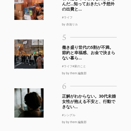
んだ…知っておきたい予想外
の出費と...
#ライフ
by 赤池リカ
5
働き盛り世代の5割が不満。
節約と幸福感、お金で決まら
ない暮ら...
#ライフ
#家のこと
by by them 編集部
6
正解がわからない。30代未婚
女性が抱える不安と、行動で
きない...
#シングル
by by them 編集部