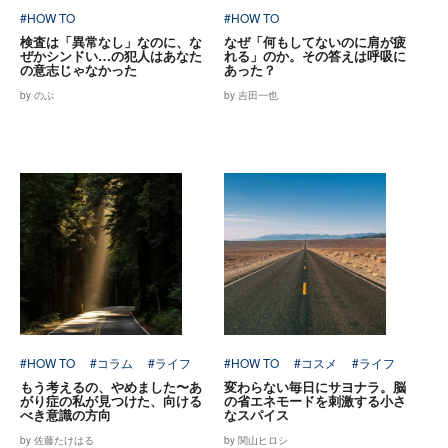
#HOW TO
#HOW TO
検査は「異常なし」なのに、な
なぜ「何もしてないのに肩が疲
ぜかシンドい…の犯人はあなた
れる」のか。その答えは呼吸に
の意志じゃなかった
あった？
by のぶ
by 吉田一也
#HOW TO
#コラム
#ライフ
#HOW TO
#コスメ
#ライフ
もう考えるの、やめました〜あ
変わらない毎日にサヨナラ。脳
がり症の私が見つけた、向ける
の省エネモードを刺激する小さ
べき意識の方向
なスパイス
by 佐藤たけはる
by 関山ヒロシ