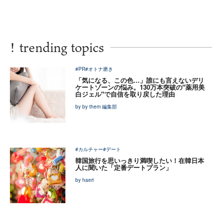
!
trending topics
#PR
#オトナ磨き
「気になる、この色…」誰にも言えないデリ
ケートゾーンの悩み。130万本突破の"薬用美
白ジェル"で自信を取り戻した理由
by by them 編集部
#カルチャー
#デート
韓国旅行を思いっきり満喫したい！在韓日本
人に聞いた「定番デートプラン」
by haeri