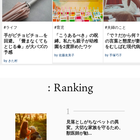
#ライフ
#育児
#夫婦のこと
手がビチョビチョ…を
「こうあるべき」の呪
「で？だから何？
回避。「畳まなくても
縛。私たち親子が幼稚
の言葉と態度が妻
とじる傘」が大バズの
園を2度辞めたワケ
をむしばむ現代病
予感
by 佐藤友美子
by 手塚巧子
by きた村
: Ranking
1
見落としがちなペットの異
変。大切な家族を守るため、
獣医師が勧...