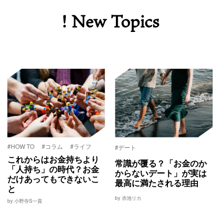
! New Topics
#HOW TO
#コラム
#ライフ
#デート
これからはお金持ちより
常識が覆る？「お金のか
「人持ち」の時代？お金
からないデート」が実は
だけあってもできないこ
最高に満たされる理由
と
by 赤池リカ
by 小野寺S一貴