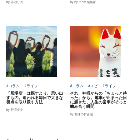
by 赤池リカ
by by them 編集部
#コラム
#ライフ
#コラム
#スピ
#ライフ
「居場所」は探すより、思い出
それ、神様からの「ちょっと待
すもの。追われる毎日で大きな
った」かも。電車が止まった日
視点を取り戻す方法
に起きた、人生の歯車がそっと
噛み合う瞬間
by 野澤卓央
by 西陣の拝み屋