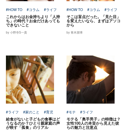
#HOW TO
#コラム
#ライフ
#HOW TO
#コラム
#ライフ
これからはお金持ちより「人持
そこは盲点だった。「見た目」
ち」の時代？お金だけあっても
を変えたいなら、まずはアソコ
できないこと
から
by 小野寺S一貴
by 青木朋博
#ライフ
#家のこと
#育児
#モテ
#ライフ
給食がないと子どもの食事はど
モテる「奥手男子」の特徴は？
うなるのか？ひとり親家庭の声
女性100人の本音から見えた彼
が映す「孤食」のリアル
らの魅力と注意点