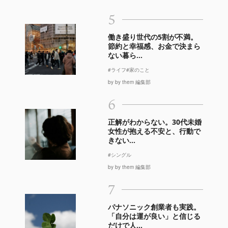
5
働き盛り世代の5割が不満。
節約と幸福感、お金で決まら
ない暮ら...
#ライフ
#家のこと
by by them 編集部
6
正解がわからない。30代未婚
女性が抱える不安と、行動で
きない...
#シングル
by by them 編集部
7
パナソニック創業者も実践。
「自分は運が良い」と信じる
だけで人...