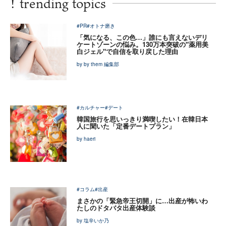
!
trending topics
#PR
#オトナ磨き
「気になる、この色…」誰にも言えないデリ
ケートゾーンの悩み。130万本突破の"薬用美
白ジェル"で自信を取り戻した理由
by by them 編集部
#カルチャー
#デート
韓国旅行を思いっきり満喫したい！在韓日本
人に聞いた「定番デートプラン」
by haeri
#コラム
#出産
まさかの「緊急帝王切開」に…出産が怖いわ
たしのドタバタ出産体験談
by 塩辛いか乃