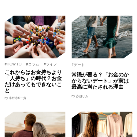
#HOW TO
#コラム
#ライフ
#デート
これからはお金持ちより
常識が覆る？「お金のか
「人持ち」の時代？お金
からないデート」が実は
だけあってもできないこ
最高に満たされる理由
と
by 赤池リカ
by 小野寺S一貴