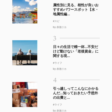
属性別に見る、相性が良いお
すすめパワースポット【水・
地属性編...
#スピ
by 赤池リカ
3
日々の生活で精一杯…不安だ
けど動けない「老後資金」に
関する現...
#ライフ
by 赤池リカ
4
引っ越しってこんなにかかる
んだ…知っておきたい予想外
の出費と...
#ライフ
by 赤池リカ