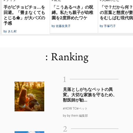
手がビチョビチョ…を
「こうあるべき」の呪
「で？だから何？
回避。「畳まなくても
縛。私たち親子が幼稚
の言葉と態度が妻
とじる傘」が大バズの
園を2度辞めたワケ
をむしばむ現代病
予感
by 佐藤友美子
by 手塚巧子
by きた村
: Ranking
1
見落としがちなペットの異
変。大切な家族を守るため、
獣医師が勧...
#HOW TO
#ペット
by by them 編集部
2