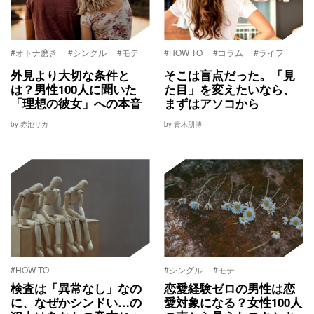
#オトナ磨き
#シングル
#モテ
#HOW TO
#コラム
#ライフ
外見より大切な条件と
そこは盲点だった。「見
は？男性100人に聞いた
た目」を変えたいなら、
「理想の彼女」への本音
まずはアソコから
by 赤池リカ
by 青木朋博
#HOW TO
#シングル
#モテ
検査は「異常なし」なの
恋愛経験ゼロの男性は恋
に、なぜかシンドい…の
愛対象になる？女性100人