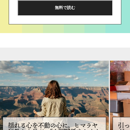
揺れる心を不動の心に。ヒマラヤ
引っ