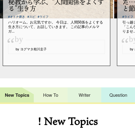
秘教から学ぶ、“人間関係をよくす
だ…
る”生き方
と節
#オトナ磨き
#スピ
#ライフ
#ライフ
ハリオーム。お元気ですか。 今日は、人間関係をよくする
引っ越
生き方について、お話していきます。 この記事のメルマ
「こん
ガ...
りませ..
“
“
by
b
by ヨグマタ相川圭子
b
New Topics
How To
Writer
Question
! New Topics