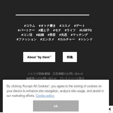
#コラム
#オトナ磨き
#コスメ
#デート
#パートナー
#親と子
#モテ
#ライフ
#LGBTQ
#コン活
#結婚
#美容
#失恋
#マッチング
#ファッション
#エンタメ
#カルチャー
#トレンド
About “by them”
特集
メルマガ登録/解除
広告掲載のお問い合わせ
編集部へのお問い合わせ
プレスリリース受付
メディア利用規約
By clicking “Accept All Cookies”, you agree to the storing of cookies on
your device to enhance site navigation, analyze site usage, and assist in
our marketing efforts.
Coolie policy
Powered by
ok
© 1999-2026 Magmag, Inc. All Rights Reserved
×