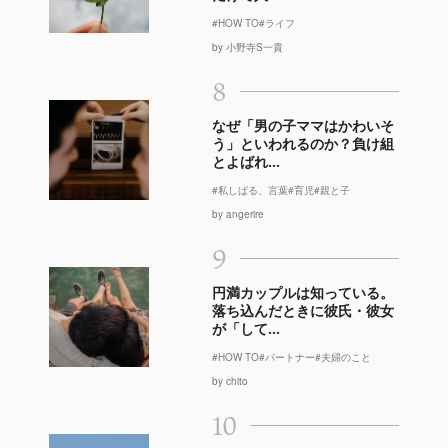
#HOW TO
#ライフ
by 小野寺S一貴
8
なぜ「男の子ママはかわいそ
う」といわれるのか？負け組
とよばれ...
#私しばる、言葉
#育児
#親と子
by angerire
9
円満カップルは知っている。
落ち込んだときに彼氏・彼女
が「して...
#HOW TO
#パートナー
#夫婦のこと
by chito
10