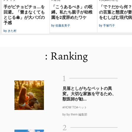
手がビチョビチョ…を
「こうあるべき」の呪
「で？だから何？
回避。「畳まなくても
縛。私たち親子が幼稚
の言葉と態度が妻
とじる傘」が大バズの
園を2度辞めたワケ
をむしばむ現代病
予感
by 佐藤友美子
by 手塚巧子
by きた村
: Ranking
1
見落としがちなペットの異
変。大切な家族を守るため、
獣医師が勧...
#HOW TO
#ペット
by by them 編集部
2