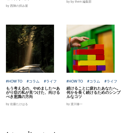
by by them 編集部
by 西陣の拝み屋
#HOW TO
#コラム
#ライフ
#HOW TO
#コラム
#ライフ
もう考えるの、やめました〜あ
続けることに疲れたあなたへ。
がり症の私が見つけた、向ける
何かを長く続けるためのシンプ
べき意識の方向
ルなコツ
by 佐藤たけはる
by 渡川修一