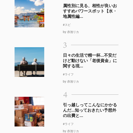
属性別に見る、相性が良いお
すすめパワースポット【水・
地属性編...
#スピ
by 赤池リカ
3
日々の生活で精一杯…不安だ
けど動けない「老後資金」に
関する現...
#ライフ
by 赤池リカ
4
引っ越しってこんなにかかる
んだ…知っておきたい予想外
の出費と...
#ライフ
by 赤池リカ