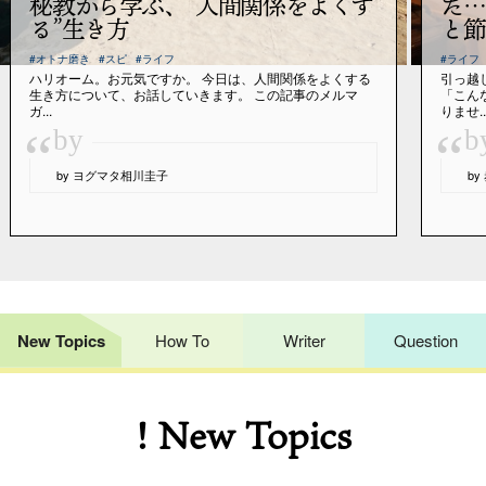
秘教から学ぶ、“人間関係をよくす
だ…
る”生き方
と節
#オトナ磨き
#スピ
#ライフ
#ライフ
ハリオーム。お元気ですか。 今日は、人間関係をよくする
引っ越
生き方について、お話していきます。 この記事のメルマ
「こん
ガ...
りませ..
“
“
by
b
by ヨグマタ相川圭子
b
New Topics
How To
Writer
Question
! New Topics