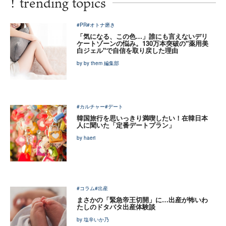
!
trending topics
#PR
#オトナ磨き
「気になる、この色…」誰にも言えないデリ
ケートゾーンの悩み。130万本突破の"薬用美
白ジェル"で自信を取り戻した理由
by by them 編集部
#カルチャー
#デート
韓国旅行を思いっきり満喫したい！在韓日本
人に聞いた「定番デートプラン」
by haeri
#コラム
#出産
まさかの「緊急帝王切開」に…出産が怖いわ
たしのドタバタ出産体験談
by 塩辛いか乃