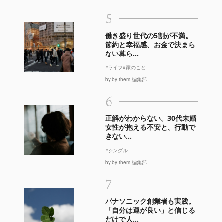
5
働き盛り世代の5割が不満。
節約と幸福感、お金で決まら
ない暮ら...
#ライフ
#家のこと
by by them 編集部
6
正解がわからない。30代未婚
女性が抱える不安と、行動で
きない...
#シングル
by by them 編集部
7
パナソニック創業者も実践。
「自分は運が良い」と信じる
だけで人...