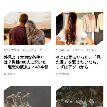
#オトナ磨き
#シングル
#モテ
#HOW TO
#コラム
#ライフ
外見より大切な条件と
そこは盲点だった。「見
は？男性100人に聞いた
た目」を変えたいなら、
「理想の彼女」への本音
まずはアソコから
by 赤池リカ
by 青木朋博