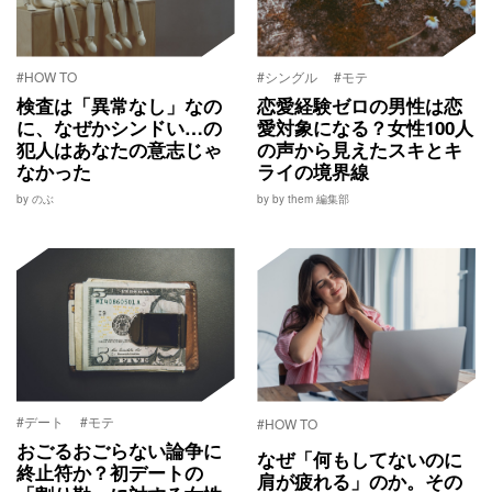
#HOW TO
#シングル
#モテ
検査は「異常なし」なの
恋愛経験ゼロの男性は恋
に、なぜかシンドい…の
愛対象になる？女性100人
犯人はあなたの意志じゃ
の声から見えたスキとキ
なかった
ライの境界線
by のぶ
by by them 編集部
#デート
#モテ
#HOW TO
おごるおごらない論争に
なぜ「何もしてないのに
終止符か？初デートの
肩が疲れる」のか。その