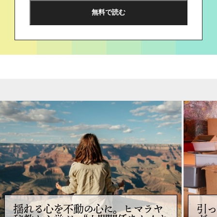
揺れる心を不動の心に。ヒマラヤ
引っ