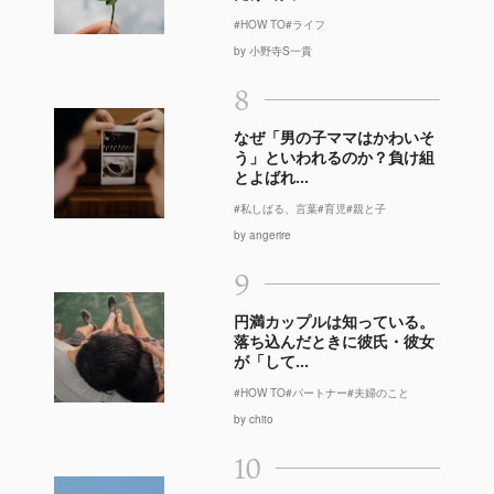
#HOW TO
#ライフ
by 小野寺S一貴
8
なぜ「男の子ママはかわいそ
う」といわれるのか？負け組
とよばれ...
#私しばる、言葉
#育児
#親と子
by angerire
9
円満カップルは知っている。
落ち込んだときに彼氏・彼女
が「して...
#HOW TO
#パートナー
#夫婦のこと
by chito
10