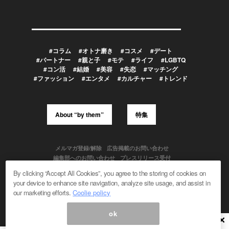
#コラム
#オトナ磨き
#コスメ
#デート
#パートナー
#親と子
#モテ
#ライフ
#LGBTQ
#コン活
#結婚
#美容
#失恋
#マッチング
#ファッション
#エンタメ
#カルチャー
#トレンド
About “by them”
特集
メルマガ登録/解除
広告掲載のお問い合わせ
編集部へのお問い合わせ
プレスリリース受付
メディア利用規約
By clicking “Accept All Cookies”, you agree to the storing of cookies on
your device to enhance site navigation, analyze site usage, and assist in
our marketing efforts.
Coolie policy
Powered by
ok
© 1999-2026 Magmag, Inc. All Rights Reserved
×