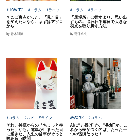
#HOW TO
#コラム
#ライフ
#コラム
#ライフ
そこは盲点だった。「見た目」
「居場所」は探すより、思い出
を変えたいなら、まずはアソコ
すもの。追われる毎日で大きな
から
視点を取り戻す方法
by 青木朋博
by 野澤卓央
#コラム
#スピ
#ライフ
#WORK
#コラム
それ、神様からの「ちょっと待
AIに“丸投げ”か、“共創”か。こ
った」かも。電車が止まった日
れから差がつくのは、たった一
に起きた、人生の歯車がそっと
つの習慣だった！
噛み合う瞬間