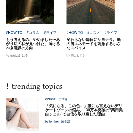
#HOW TO
#コラム
#ライフ
#HOW TO
#コスメ
#ライフ
もう考えるの、やめました〜あ
変わらない毎日にサヨナラ。脳
がり症の私が見つけた、向ける
の省エネモードを刺激する小さ
べき意識の方向
なスパイス
by 佐藤たけはる
by 関山ヒロシ
!
trending topics
#PR
#オトナ磨き
「気になる、この色…」誰にも言えないデリ
ケートゾーンの悩み。130万本突破の"薬用美
白ジェル"で自信を取り戻した理由
by by them 編集部