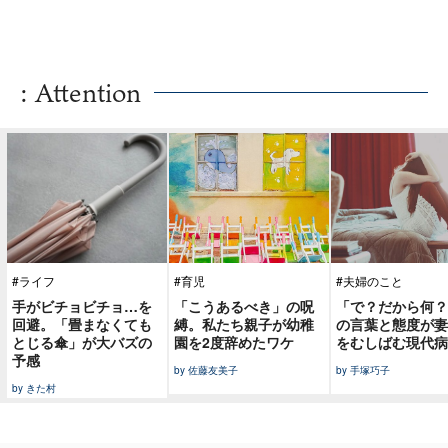
: Attention
#ライフ
#育児
#夫婦のこと
手がビチョビチョ…を
「こうあるべき」の呪
「で？だから何？
回避。「畳まなくても
縛。私たち親子が幼稚
の言葉と態度が妻
とじる傘」が大バズの
園を2度辞めたワケ
をむしばむ現代病
予感
by 佐藤友美子
by 手塚巧子
by きた村