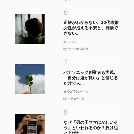
6
正解がわからない。30代未婚
女性が抱える不安と、行動で
きない...
#シングル
by by them 編集部
7
パナソニック創業者も実践。
「自分は運が良い」と信じる
だけで人...
#HOW TO
#ライフ
by 小野寺S一貴
8
なぜ「男の子ママはかわいそ
う」といわれるのか？負け組
とよばれ...