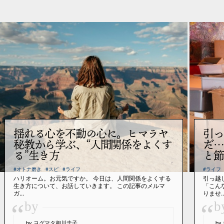
揺れる心を不動の心に。ヒマラヤ
引っ
秘教から学ぶ、“人間関係をよくす
だ…
る”生き方
と節
#オトナ磨き
#スピ
#ライフ
#ライフ
ハリオーム。お元気ですか。 今日は、人間関係をよくする
引っ越
生き方について、お話していきます。 この記事のメルマ
「こん
ガ...
りませ..
“
“
by
b
by ヨグマタ相川圭子
b