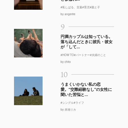
#私しばる、言葉
#育児
#親と子
by angerire
9
円満カップルは知っている。
落ち込んだときに彼氏・彼女
が「して...
#HOW TO
#パートナー
#夫婦のこと
by chito
10
うまくいかない私の恋
愛。“交際経験なし”の女性に
聞いた苦悩と...
#シングル
#ライフ
by 赤池リカ