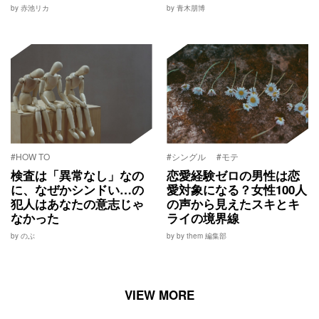
by 赤池リカ
by 青木朋博
#HOW TO
#シングル
#モテ
検査は「異常なし」なの
恋愛経験ゼロの男性は恋
に、なぜかシンドい…の
愛対象になる？女性100人
犯人はあなたの意志じゃ
の声から見えたスキとキ
なかった
ライの境界線
by のぶ
by by them 編集部
VIEW MORE