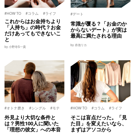
#HOW TO
#コラム
#ライフ
#デート
これからはお金持ちより
常識が覆る？「お金のか
「人持ち」の時代？お金
からないデート」が実は
だけあってもできないこ
最高に満たされる理由
と
by 赤池リカ
by 小野寺S一貴
#オトナ磨き
#シングル
#モテ
#HOW TO
#コラム
#ライフ
外見より大切な条件と
そこは盲点だった。「見
は？男性100人に聞いた
た目」を変えたいなら、
「理想の彼女」への本音
まずはアソコから