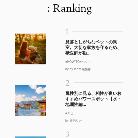
: Ranking
1
見落としがちなペットの異
変。大切な家族を守るため、
獣医師が勧...
#HOW TO
#ペット
by by them 編集部
2
属性別に見る、相性が良いお
すすめパワースポット【水・
地属性編...
#スピ
by 赤池リカ
3