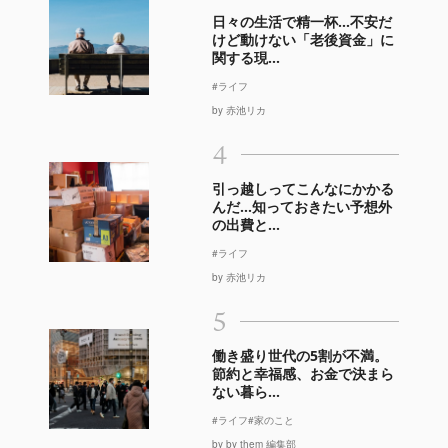
日々の生活で精一杯…不安だ
けど動けない「老後資金」に
関する現...
#ライフ
by 赤池リカ
4
引っ越しってこんなにかかる
んだ…知っておきたい予想外
の出費と...
#ライフ
by 赤池リカ
5
働き盛り世代の5割が不満。
節約と幸福感、お金で決まら
ない暮ら...
#ライフ
#家のこと
by by them 編集部