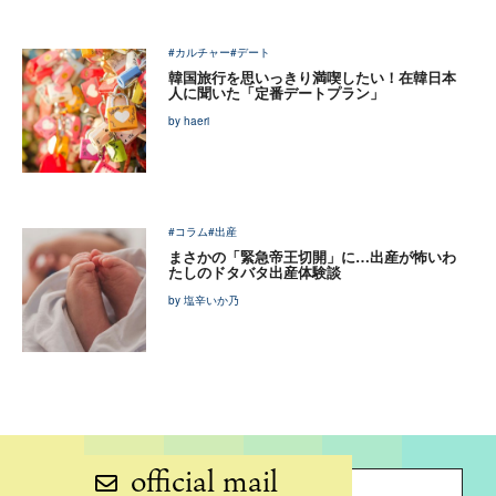
#カルチャー
#デート
韓国旅行を思いっきり満喫したい！在韓日本
人に聞いた「定番デートプラン」
by haeri
#コラム
#出産
まさかの「緊急帝王切開」に…出産が怖いわ
たしのドタバタ出産体験談
by 塩辛いか乃
official mail