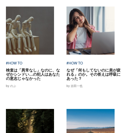
#HOW TO
#HOW TO
検査は「異常なし」なのに、な
なぜ「何もしてないのに肩が疲
ぜかシンドい…の犯人はあなた
れる」のか。その答えは呼吸に
の意志じゃなかった
あった？
by のぶ
by 吉田一也