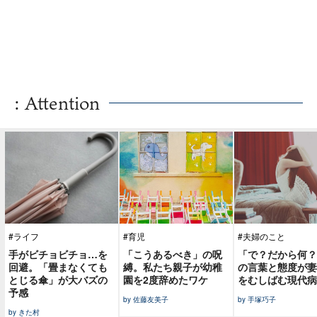
: Attention
#ライフ
#育児
#夫婦のこと
手がビチョビチョ…を
「こうあるべき」の呪
「で？だから何？
回避。「畳まなくても
縛。私たち親子が幼稚
の言葉と態度が妻
とじる傘」が大バズの
園を2度辞めたワケ
をむしばむ現代病
予感
by 佐藤友美子
by 手塚巧子
by きた村