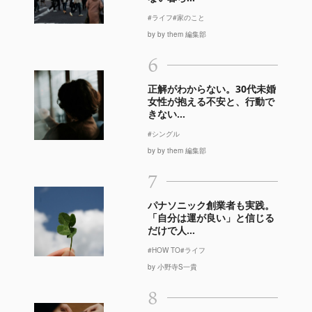
#ライフ
#家のこと
by by them 編集部
6
正解がわからない。30代未婚
女性が抱える不安と、行動で
きない...
#シングル
by by them 編集部
7
パナソニック創業者も実践。
「自分は運が良い」と信じる
だけで人...
#HOW TO
#ライフ
by 小野寺S一貴
8