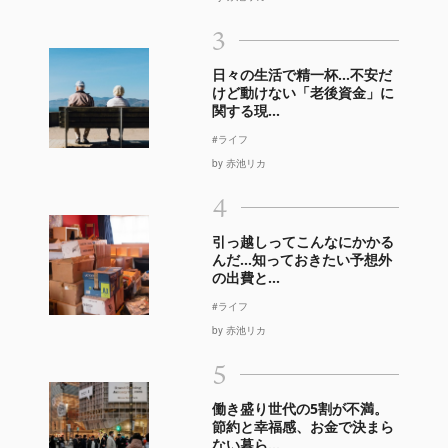
3
日々の生活で精一杯…不安だ
けど動けない「老後資金」に
関する現...
#ライフ
by 赤池リカ
4
引っ越しってこんなにかかる
んだ…知っておきたい予想外
の出費と...
#ライフ
by 赤池リカ
5
働き盛り世代の5割が不満。
節約と幸福感、お金で決まら
ない暮ら...