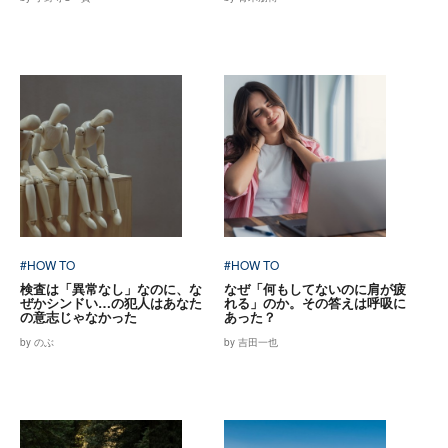
#HOW TO
#HOW TO
検査は「異常なし」なのに、な
なぜ「何もしてないのに肩が疲
ぜかシンドい…の犯人はあなた
れる」のか。その答えは呼吸に
の意志じゃなかった
あった？
by のぶ
by 吉田一也