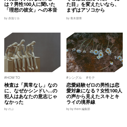
は？男性100人に聞いた
た目」を変えたいなら、
「理想の彼女」への本音
まずはアソコから
by 赤池リカ
by 青木朋博
#HOW TO
#シングル
#モテ
検査は「異常なし」なの
恋愛経験ゼロの男性は恋
に、なぜかシンドい…の
愛対象になる？女性100人
犯人はあなたの意志じゃ
の声から見えたスキとキ
なかった
ライの境界線
by のぶ
by by them 編集部