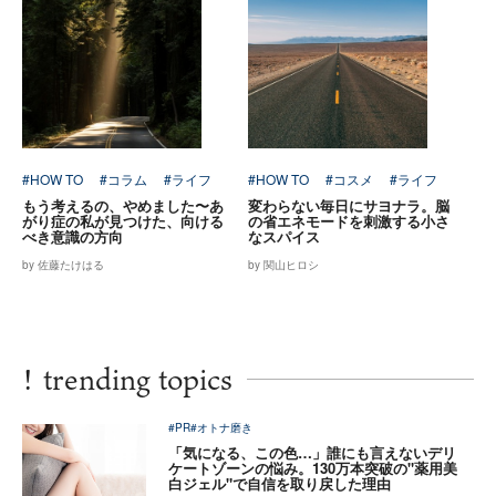
#HOW TO
#コラム
#ライフ
#HOW TO
#コスメ
#ライフ
もう考えるの、やめました〜あ
変わらない毎日にサヨナラ。脳
がり症の私が見つけた、向ける
の省エネモードを刺激する小さ
べき意識の方向
なスパイス
by 佐藤たけはる
by 関山ヒロシ
!
trending topics
#PR
#オトナ磨き
「気になる、この色…」誰にも言えないデリ
ケートゾーンの悩み。130万本突破の"薬用美
白ジェル"で自信を取り戻した理由