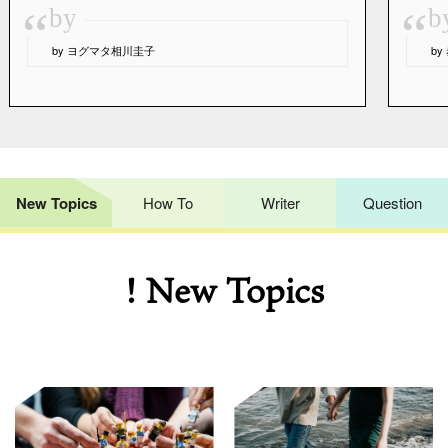
“
“
by
b
by ヨグマタ相川圭子
b
New Topics
How To
Writer
Question
! New Topics