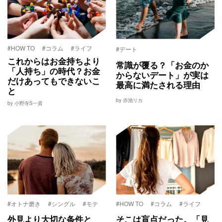
#HOW TO
#コラム
#ライフ
#デート
これからはお金持ちより
常識が覆る？「お金のか
「人持ち」の時代？お金
からないデート」が実は
だけあってもできないこ
最高に満たされる理由
と
by 赤池リカ
by 小野寺S一貴
#オトナ磨き
#シングル
#モテ
#HOW TO
#コラム
#ライフ
外見より大切な条件と
そこは盲点だった。「見