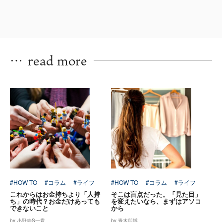
…
read more
#HOW TO
#コラム
#ライフ
#HOW TO
#コラム
#ライフ
これからはお金持ちより「人持
そこは盲点だった。「見た目」
ち」の時代？お金だけあっても
を変えたいなら、まずはアソコ
できないこと
から
by 小野寺S一貴
by 青木朋博