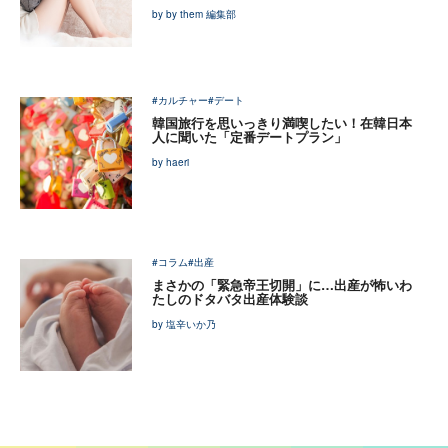
by by them 編集部
#カルチャー
#デート
韓国旅行を思いっきり満喫したい！在韓日本
人に聞いた「定番デートプラン」
by haeri
#コラム
#出産
まさかの「緊急帝王切開」に…出産が怖いわ
たしのドタバタ出産体験談
by 塩辛いか乃