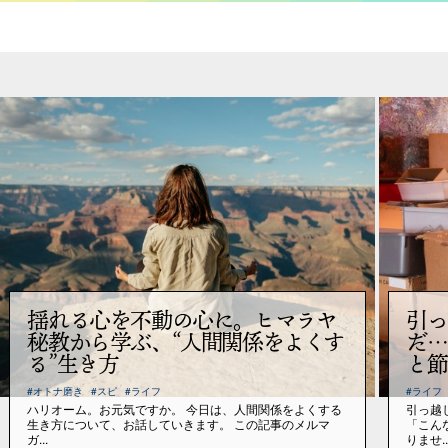
揺れる心を不動の心に。ヒマラヤ
引っ
秘教から学ぶ、“人間関係をよくす
だ…
る”生き方
と節
#オトナ磨き
#スピ
#ライフ
#ライフ
ハリオーム。お元気ですか。 今日は、人間関係をよくする
引っ越
生き方について、お話していきます。 この記事のメルマ
「こん
ガ...
りませ..