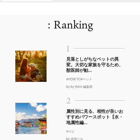
: Ranking
1
見落としがちなペットの異
変。大切な家族を守るため、
獣医師が勧...
#HOW TO
#ペット
by by them 編集部
2
属性別に見る、相性が良いお
すすめパワースポット【水・
地属性編...
#スピ
by 赤池リカ