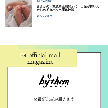
#コラム
#出産
まさかの「緊急帝王切開」に…出産が怖いわ
たしのドタバタ出産体験談
by 塩辛いか乃
official mail
magazine
の最新記事が届きます