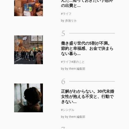
んだ…知っておきたい予想外
の出費と...
#ライフ
by 赤池リカ
5
働き盛り世代の5割が不満。
節約と幸福感、お金で決まら
ない暮ら...
#ライフ
#家のこと
by by them 編集部
6
正解がわからない。30代未婚
女性が抱える不安と、行動で
きない...
#シングル
by by them 編集部