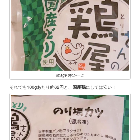
image by:かーこ
それでも100gあたり約62円と、
国産鶏
にしては安い！