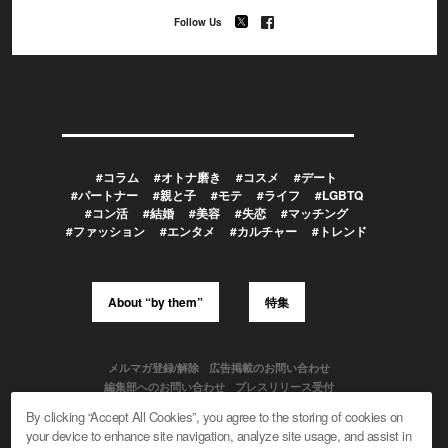
Follow Us
#コラム
#オトナ磨き
#コスメ
#デート
#パートナー
#親と子
#モテ
#ライフ
#LGBTQ
#コン活
#結婚
#美容
#失恋
#マッチング
#ファッション
#エンタメ
#カルチャー
#トレンド
About “by them”
特集
メルマガ登録/解除
広告掲載のお問い合わせ
編集部へのお問い合わせ
プレスリリース受付
メディア利用規約
By clicking “Accept All Cookies”, you agree to the storing of cookies on
your device to enhance site navigation, analyze site usage, and assist in