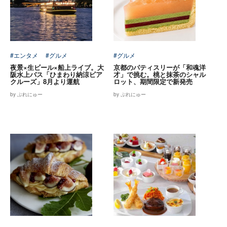
#エンタメ
#グルメ
#グルメ
夜景×生ビール×船上ライブ。大
京都のパティスリーが「和魂洋
阪水上バス「ひまわり納涼ビア
才」で挑む。桃と抹茶のシャル
クルーズ」8月より運航
ロット、期間限定で新発売
by ぷれにゅー
by ぷれにゅー