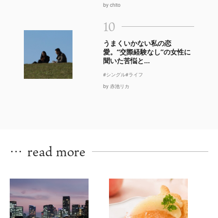
by chito
10
うまくいかない私の恋
愛。“交際経験なし”の女性に
聞いた苦悩と...
#シングル
#ライフ
by 赤池リカ
…
read more