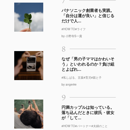
7
パナソニック創業者も実践。
「自分は運が良い」と信じる
だけで人...
#HOW TO
#ライフ
by 小野寺S一貴
8
なぜ「男の子ママはかわいそ
う」といわれるのか？負け組
とよばれ...
#私しばる、言葉
#育児
#親と子
by angerire
9
円満カップルは知っている。
落ち込んだときに彼氏・彼女
が「して...
#HOW TO
#パートナー
#夫婦のこと