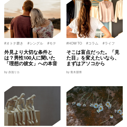
#オトナ磨き
#シングル
#モテ
#HOW TO
#コラム
#ライフ
外見より大切な条件と
そこは盲点だった。「見
は？男性100人に聞いた
た目」を変えたいなら、
「理想の彼女」への本音
まずはアソコから
by 赤池リカ
by 青木朋博