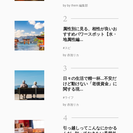
by by them 編集部
2
属性別に見る、相性が良いお
すすめパワースポット【水・
地属性編...
#スピ
by 赤池リカ
3
日々の生活で精一杯…不安だ
けど動けない「老後資金」に
関する現...
#ライフ
by 赤池リカ
4
引っ越しってこんなにかかる