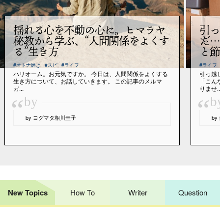
揺れる心を不動の心に。ヒマラヤ
引っ
秘教から学ぶ、“人間関係をよくす
だ…
る”生き方
と節
#オトナ磨き
#スピ
#ライフ
#ライフ
ハリオーム。お元気ですか。 今日は、人間関係をよくする
引っ越
生き方について、お話していきます。 この記事のメルマ
「こん
ガ...
りませ..
“
“
by
b
by ヨグマタ相川圭子
b
New Topics
How To
Writer
Question