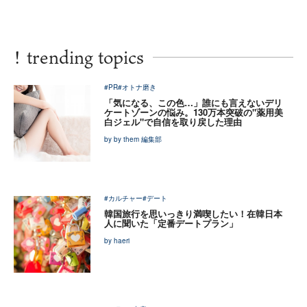
!
trending topics
#PR
#オトナ磨き
「気になる、この色…」誰にも言えないデリ
ケートゾーンの悩み。130万本突破の"薬用美
白ジェル"で自信を取り戻した理由
by by them 編集部
#カルチャー
#デート
韓国旅行を思いっきり満喫したい！在韓日本
人に聞いた「定番デートプラン」
by haeri