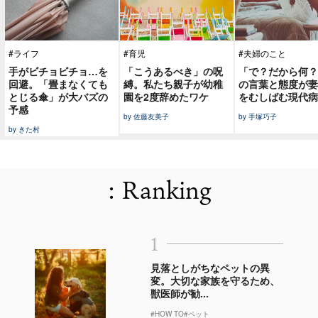
#ライフ
#育児
#夫婦のこと
手がビチョビチョ…を
「こうあるべき」の呪
「で？だから何？
回避。「畳まなくても
縛。私たち親子が幼稚
の言葉と態度が妻
とじる傘」が大バズの
園を2度辞めたワケ
をむしばむ現代病
予感
by 佐藤友美子
by 手塚巧子
by きた村
: Ranking
1
見落としがちなペットの異
変。大切な家族を守るため、
獣医師が勧...
#HOW TO
#ペット