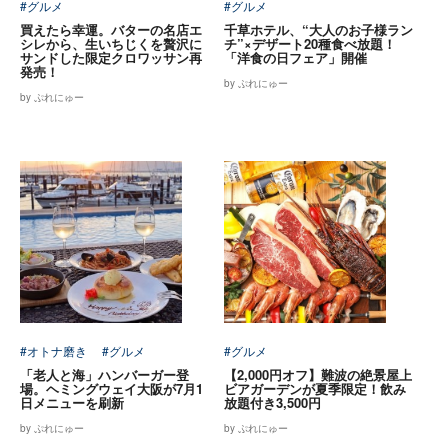
#グルメ
#グルメ
買えたら幸運。バターの名店エ
千草ホテル、“大人のお子様ラン
シレから、生いちじくを贅沢に
チ”×デザート20種食べ放題！
サンドした限定クロワッサン再
「洋食の日フェア」開催
発売！
by ぷれにゅー
by ぷれにゅー
#オトナ磨き
#グルメ
#グルメ
「老人と海」ハンバーガー登
【2,000円オフ】難波の絶景屋上
場。ヘミングウェイ大阪が7月1
ビアガーデンが夏季限定！飲み
日メニューを刷新
放題付き3,500円
by ぷれにゅー
by ぷれにゅー