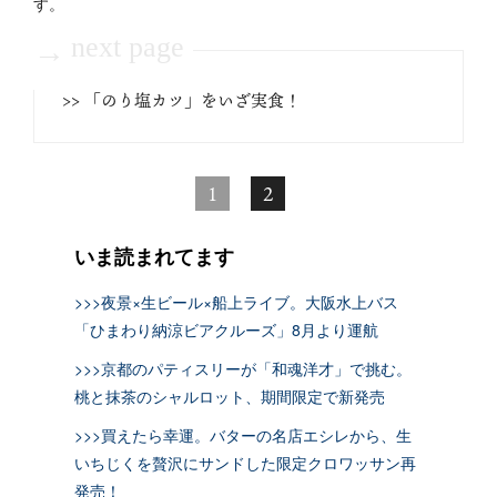
す。
next page
→
>> 「のり塩カツ」をいざ実食！
1
2
いま読まれてます
>>>夜景×生ビール×船上ライブ。大阪水上バス
「ひまわり納涼ビアクルーズ」8月より運航
>>>京都のパティスリーが「和魂洋才」で挑む。
桃と抹茶のシャルロット、期間限定で新発売
>>>買えたら幸運。バターの名店エシレから、生
いちじくを贅沢にサンドした限定クロワッサン再
発売！