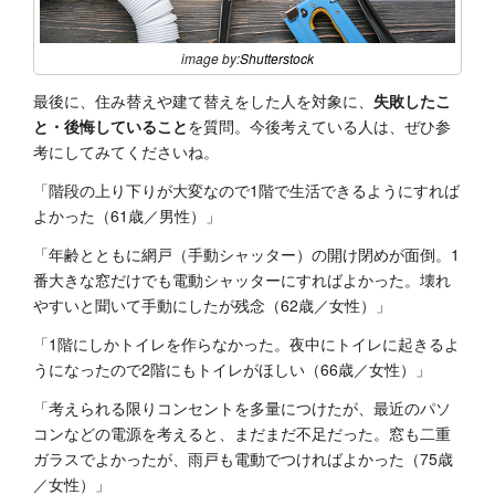
image by:
Shutterstock
最後に、住み替えや建て替えをした人を対象に、
失敗したこ
と・後悔していること
を質問。今後考えている人は、ぜひ参
考にしてみてくださいね。
「階段の上り下りが大変なので1階で生活できるようにすれば
よかった（61歳／男性）」
「年齢とともに網戸（手動シャッター）の開け閉めが面倒。1
番大きな窓だけでも電動シャッターにすればよかった。壊れ
やすいと聞いて手動にしたが残念（62歳／女性）」
「1階にしかトイレを作らなかった。夜中にトイレに起きるよ
うになったので2階にもトイレがほしい（66歳／女性）」
「考えられる限りコンセントを多量につけたが、最近のパソ
コンなどの電源を考えると、まだまだ不足だった。窓も二重
ガラスでよかったが、雨戸も電動でつければよかった（75歳
／女性）」