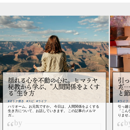
揺れる心を不動の心に。ヒマラヤ
引っ
秘教から学ぶ、“人間関係をよくす
だ…
る”生き方
と節
#オトナ磨き
#スピ
#ライフ
#ライフ
ハリオーム。お元気ですか。 今日は、人間関係をよくする
引っ越
生き方について、お話していきます。 この記事のメルマ
「こん
ガ...
りませ..
“
“
by
b