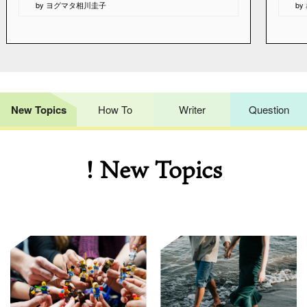
by ヨグマタ相川圭子
b
New Topics
How To
Writer
Question
! New Topics