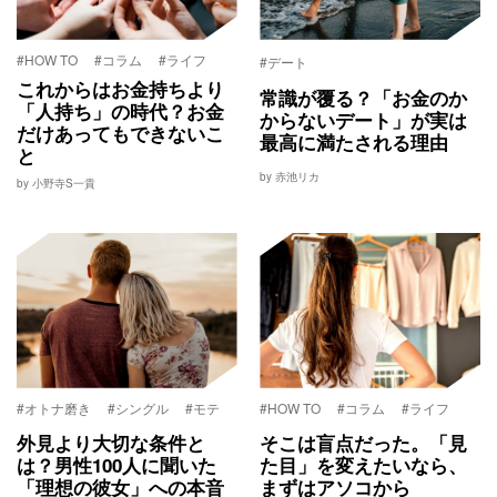
#HOW TO
#コラム
#ライフ
#デート
これからはお金持ちより
常識が覆る？「お金のか
「人持ち」の時代？お金
からないデート」が実は
だけあってもできないこ
最高に満たされる理由
と
by 赤池リカ
by 小野寺S一貴
#オトナ磨き
#シングル
#モテ
#HOW TO
#コラム
#ライフ
外見より大切な条件と
そこは盲点だった。「見
は？男性100人に聞いた
た目」を変えたいなら、
「理想の彼女」への本音
まずはアソコから