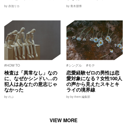
by 赤池リカ
by 青木朋博
#HOW TO
#シングル
#モテ
検査は「異常なし」なの
恋愛経験ゼロの男性は恋
に、なぜかシンドい…の
愛対象になる？女性100人
犯人はあなたの意志じゃ
の声から見えたスキとキ
なかった
ライの境界線
by のぶ
by by them 編集部
VIEW MORE