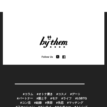
Follow Us
#コラム
#オトナ磨き
#コスメ
#デート
#パートナー
#親と子
#モテ
#ライフ
#LGBTQ
#コン活
#結婚
#美容
#失恋
#マッチング
#ファッション
#エンタメ
#カルチャー
#トレンド