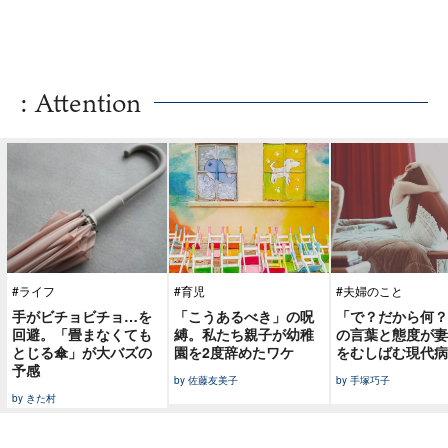
: Attention
#ライフ
#育児
#夫婦のこと
手がビチョビチョ…を
「こうあるべき」の呪
「で？だから何？
回避。「畳まなくても
縛。私たち親子が幼稚
の言葉と態度が妻
とじる傘」が大バズの
園を2度辞めたワケ
をむしばむ現代病
予感
by 佐藤友美子
by 手塚巧子
by きた村