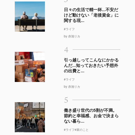
日々の生活で精一杯…不安だ
けど動けない「老後資金」に
関する現...
#ライフ
by 赤池リカ
4
引っ越しってこんなにかかる
んだ…知っておきたい予想外
の出費と...
#ライフ
by 赤池リカ
5
働き盛り世代の5割が不満。
節約と幸福感、お金で決まら
ない暮ら...
#ライフ
#家のこと