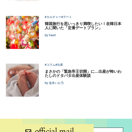
#カルチャー
#デート
韓国旅行を思いっきり満喫したい！在韓日本
人に聞いた「定番デートプラン」
by haeri
#コラム
#出産
まさかの「緊急帝王切開」に…出産が怖いわ
たしのドタバタ出産体験談
by 塩辛いか乃
official mail