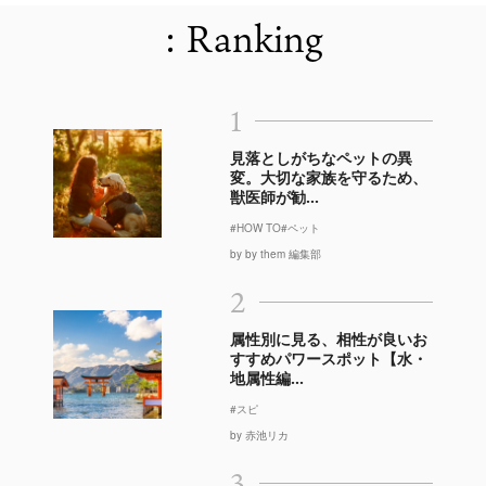
: Ranking
1
見落としがちなペットの異
変。大切な家族を守るため、
獣医師が勧...
#HOW TO
#ペット
by by them 編集部
2
属性別に見る、相性が良いお
すすめパワースポット【水・
地属性編...
#スピ
by 赤池リカ
3