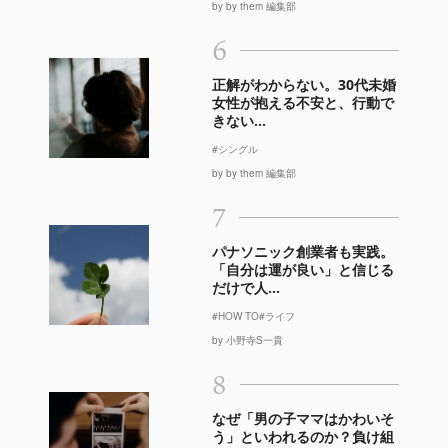
by by them 編集部
6
正解がわからない。30代未婚
女性が抱える不安と、行動で
きない...
#シングル
by by them 編集部
7
パナソニック創業者も実践。
「自分は運が良い」と信じる
だけで人...
#HOW TO
#ライフ
by 小野寺S一貴
8
なぜ「男の子ママはかわいそ
う」といわれるのか？負け組