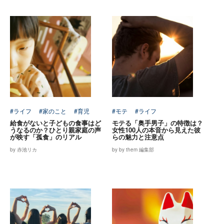
#ライフ
#家のこと
#育児
#モテ
#ライフ
給食がないと子どもの食事はど
モテる「奥手男子」の特徴は？
うなるのか？ひとり親家庭の声
女性100人の本音から見えた彼
が映す「孤食」のリアル
らの魅力と注意点
by 赤池リカ
by by them 編集部