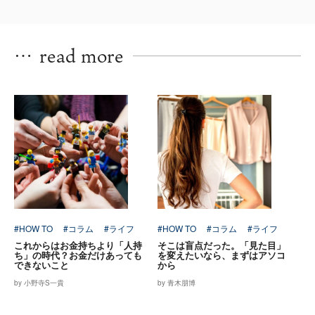
…
read more
#HOW TO
#コラム
#ライフ
#HOW TO
#コラム
#ライフ
これからはお金持ちより「人持
そこは盲点だった。「見た目」
ち」の時代？お金だけあっても
を変えたいなら、まずはアソコ
できないこと
から
by 小野寺S一貴
by 青木朋博