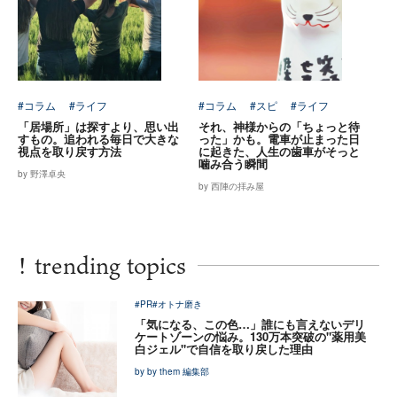
#コラム
#ライフ
#コラム
#スピ
#ライフ
「居場所」は探すより、思い出
それ、神様からの「ちょっと待
すもの。追われる毎日で大きな
った」かも。電車が止まった日
視点を取り戻す方法
に起きた、人生の歯車がそっと
噛み合う瞬間
by 野澤卓央
by 西陣の拝み屋
!
trending topics
#PR
#オトナ磨き
「気になる、この色…」誰にも言えないデリ
ケートゾーンの悩み。130万本突破の"薬用美
白ジェル"で自信を取り戻した理由
by by them 編集部