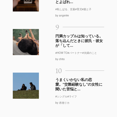
とよばれ...
#私しばる、言葉
#育児
#親と子
by angerire
9
円満カップルは知っている。
落ち込んだときに彼氏・彼女
が「して...
#HOW TO
#パートナー
#夫婦のこと
by chito
10
うまくいかない私の恋
愛。“交際経験なし”の女性に
聞いた苦悩と...
#シングル
#ライフ
by 赤池リカ