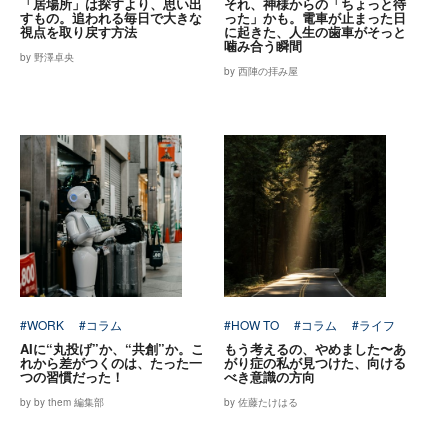
「居場所」は探すより、思い出
それ、神様からの「ちょっと待
すもの。追われる毎日で大きな
った」かも。電車が止まった日
視点を取り戻す方法
に起きた、人生の歯車がそっと
噛み合う瞬間
by 野澤卓央
by 西陣の拝み屋
#WORK
#コラム
#HOW TO
#コラム
#ライフ
AIに“丸投げ”か、“共創”か。こ
もう考えるの、やめました〜あ
れから差がつくのは、たった一
がり症の私が見つけた、向ける
つの習慣だった！
べき意識の方向
by by them 編集部
by 佐藤たけはる