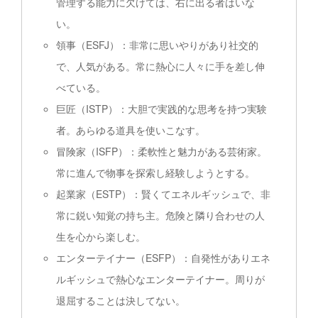
管理する能力に欠けては、右に出る者はいな
い。
領事（ESFJ）：非常に思いやりがあり社交的
で、人気がある。常に熱心に人々に手を差し伸
べている。
巨匠（ISTP）：大胆で実践的な思考を持つ実験
者。あらゆる道具を使いこなす。
冒険家（ISFP）：柔軟性と魅力がある芸術家。
常に進んで物事を探索し経験しようとする。
起業家（ESTP）：賢くてエネルギッシュで、非
常に鋭い知覚の持ち主。危険と隣り合わせの人
生を心から楽しむ。
エンターテイナー（ESFP）：自発性がありエネ
ルギッシュで熱心なエンターテイナー。周りが
退屈することは決してない。