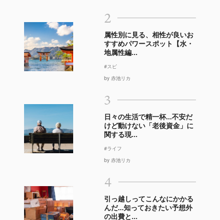
2
属性別に見る、相性が良いお
すすめパワースポット【水・
地属性編...
#スピ
by 赤池リカ
3
日々の生活で精一杯…不安だ
けど動けない「老後資金」に
関する現...
#ライフ
by 赤池リカ
4
引っ越しってこんなにかかる
んだ…知っておきたい予想外
の出費と...