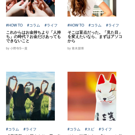
#HOW TO
#コラム
#ライフ
#HOW TO
#コラム
#ライフ
これからはお金持ちより「人持
そこは盲点だった。「見た目」
ち」の時代？お金だけあっても
を変えたいなら、まずはアソコ
できないこと
から
by 小野寺S一貴
by 青木朋博
#コラム
#ライフ
#コラム
#スピ
#ライフ