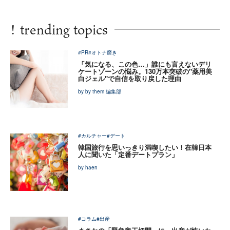
!
trending topics
#PR
#オトナ磨き
「気になる、この色…」誰にも言えないデリ
ケートゾーンの悩み。130万本突破の"薬用美
白ジェル"で自信を取り戻した理由
by by them 編集部
#カルチャー
#デート
韓国旅行を思いっきり満喫したい！在韓日本
人に聞いた「定番デートプラン」
by haeri
#コラム
#出産