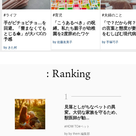
#ライフ
#育児
#夫婦のこと
手がビチョビチョ…を
「こうあるべき」の呪
「で？だから何？
回避。「畳まなくても
縛。私たち親子が幼稚
の言葉と態度が妻
とじる傘」が大バズの
園を2度辞めたワケ
をむしばむ現代病
予感
by 佐藤友美子
by 手塚巧子
by きた村
: Ranking
1
見落としがちなペットの異
変。大切な家族を守るため、
獣医師が勧...
#HOW TO
#ペット
by by them 編集部