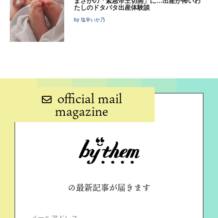
まさかの「緊急帝王切開」に…出産が怖いわ
たしのドタバタ出産体験談
by 塩辛いか乃
official mail
magazine
の最新記事が届きます