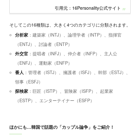
引用元：16Personality公式サイト
そしてこの16種類は、大きく4つのカテゴリに分類されます。
分析家
：建築家（INTJ）、論理学者（INTP）、指揮官
（ENTJ）、討論者（ENTP）
外交官
：提唱者（INFJ）、仲介者（INFP）、主人公
（ENFJ）、運動家（ENFP）
番人
：管理者（ISTJ）、擁護者（ISFJ）、幹部（ESTJ）、
領事（ESFJ）
探検家
：巨匠（ISTP）、冒険家（ISFP）、起業家
（ESTP）、エンターテイナー（ESFP）
ほかにも…韓国で話題の「カップル論争」をご紹介！