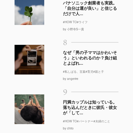
パナソニック創業者も実践。
「自分は運が良い」と信じる
だけで人...
#HOW TO
#ライフ
by 小野寺S一貴
8
なぜ「男の子ママはかわいそ
う」といわれるのか？負け組
とよばれ...
#私しばる、言葉
#育児
#親と子
by angerire
9
円満カップルは知っている。
落ち込んだときに彼氏・彼女
が「して...
#HOW TO
#パートナー
#夫婦のこと
by chito