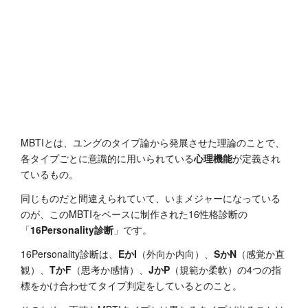
MBTIとは、ユングのタイプ論から発展させた理論のことで、
各タイプごとに意識的に用いられている
心理機能
が定義され
ているもの。
同じものだと間違えられていて、いまメジャーになっている
のが、このMBTIをベースに制作された16性格診断の
「
16Personality診断
」です。
16Personality診断は、
EかI
（外向か内向）、
SかN
（感覚か直
観）、
TかF
（思考か感情）、
JかP
（規範か柔軟）の4つの指
標をかけ合わせてタイプ判定をしているとのこと。