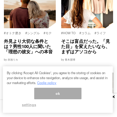
#オトナ磨き
#シングル
#モテ
#HOW TO
#コラム
#ライフ
外見より大切な条件と
そこは盲点だった。「見
は？男性100人に聞いた
た目」を変えたいなら、
「理想の彼女」への本音
まずはアソコから
by 赤池リカ
by 青木朋博
By clicking “Accept All Cookies”, you agree to the storing of cookies on
your device to enhance site navigation, analyze site usage, and assist in
our marketing efforts.
Coolie policy
ok
×
settings
#HOW TO
#シングル
#モテ