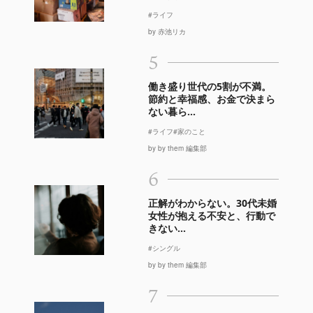
#ライフ
by 赤池リカ
5
働き盛り世代の5割が不満。
節約と幸福感、お金で決まら
ない暮ら...
#ライフ
#家のこと
by by them 編集部
6
正解がわからない。30代未婚
女性が抱える不安と、行動で
きない...
#シングル
by by them 編集部
7