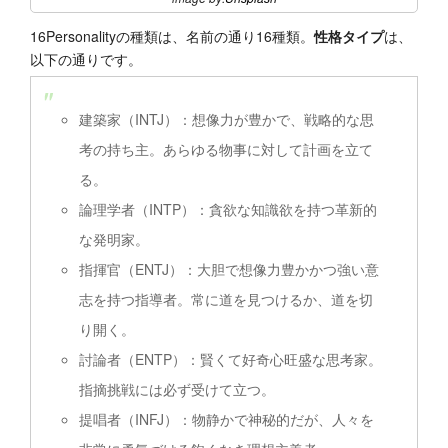
16Personalityの種類は、名前の通り16種類。
性格タイプ
は、
以下の通りです。
建築家（INTJ）：想像力が豊かで、戦略的な思
考の持ち主。あらゆる物事に対して計画を立て
る。
論理学者（INTP）：貪欲な知識欲を持つ革新的
な発明家。
指揮官（ENTJ）：大胆で想像力豊かかつ強い意
志を持つ指導者。常に道を見つけるか、道を切
り開く。
討論者（ENTP）：賢くて好奇心旺盛な思考家。
指摘挑戦には必ず受けて立つ。
提唱者（INFJ）：物静かで神秘的だが、人々を