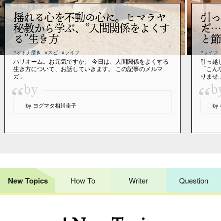
揺れる心を不動の心に。ヒマラヤ
引っ
秘教から学ぶ、“人間関係をよくす
だ…
る”生き方
と節
#オトナ磨き
#スピ
#ライフ
#ライフ
ハリオーム。お元気ですか。 今日は、人間関係をよくする
引っ越
生き方について、お話していきます。 この記事のメルマ
「こん
ガ...
りませ..
“
“
by
b
by ヨグマタ相川圭子
b
New Topics
How To
Writer
Question