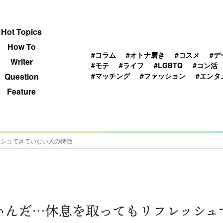
 TOPICS
HOWTO
WRITER
QUESTION
Hot Topics
How To
#コラム
#オトナ磨き
#コスメ
#デ
Writer
#モテ
#ライフ
#LGBTQ
#コン活
#マッチング
#ファッション
#エンタ
Question
Feature
ッシュできていない人の特徴
いんだ…休息を取ってもリフレッシュ