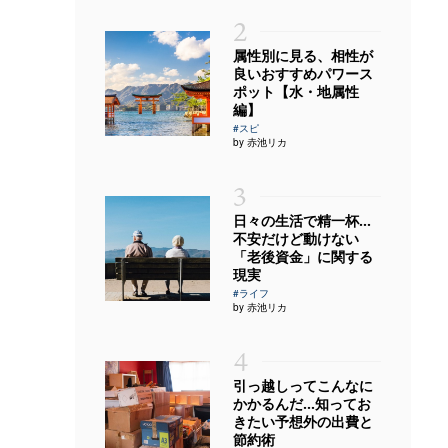
2
属性別に見る、相性が
良いおすすめパワース
ポット【水・地属性
編】
#スピ
by 赤池リカ
3
日々の生活で精一杯…
不安だけど動けない
「老後資金」に関する
現実
#ライフ
by 赤池リカ
4
引っ越しってこんなに
かかるんだ…知ってお
きたい予想外の出費と
節約術