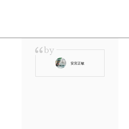
“
by
安宮正敏