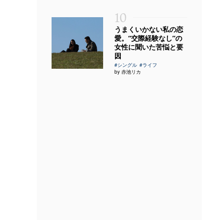
10
うまくいかない私の恋
愛。“交際経験なし”の
女性に聞いた苦悩と要
因
#シングル
#ライフ
by 赤池リカ