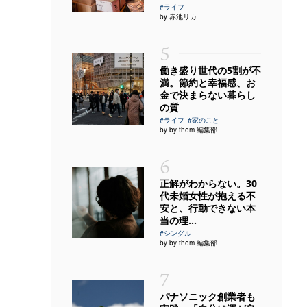
#ライフ
by 赤池リカ
5
働き盛り世代の5割が不
満。節約と幸福感、お
金で決まらない暮らし
の質
#ライフ
#家のこと
by by them 編集部
6
正解がわからない。30
代未婚女性が抱える不
安と、行動できない本
当の理...
#シングル
by by them 編集部
7
パナソニック創業者も