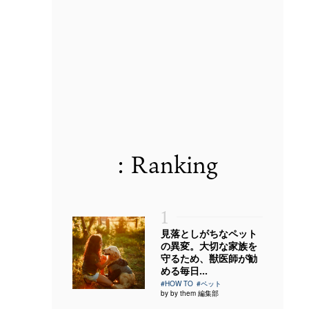
: Ranking
1
見落としがちなペット
の異変。大切な家族を
守るため、獣医師が勧
める毎日...
#HOW TO
#ペット
by by them 編集部