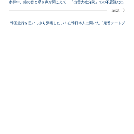
参拝中、鐘の音と囁き声が聞こえて…「出雲大社分院」での不思議な出
来事
韓国旅行を思いっきり満喫したい！在韓日本人に聞いた「定番デートプ
ラン」