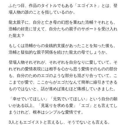
ふたつ目、作品のタイトルでもある「エゴイスト」とは、登
場人物の誰のことを指しているのか。
龍太親子に、自分と亡き母の幻想を重ねた浩輔？それとも、
浩輔の好意に甘えて、自分たちの親子のサポートを受け入れ
た龍太？
もしくは浩輔からの金銭的支援があったことを知った後も、
浩輔と疑似的な親子関係を続けた龍太の母でしょうか。
登場人物それぞれが、それぞれを自分なりに愛していて。そ
れぞれの愛情表現には相手を心から思う愛情そのものの部分
も、自分のためのエゴのような部分も混ざり合っていて。こ
こまでが愛で、ここからがエゴだなんて簡単に線引きできる
ものではないと、話が進めば進むほど痛感していきました。
「幸せでいてほしい」「元気でいてほしい」という自分の願
いがある以上、「見返りを求める愛」「エゴ」とも言えてし
まうけれど、根本はシンプルな愛情です。
3人ともエゴイストと言えるし、そうでないとも言える。