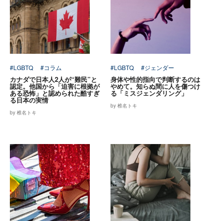
#LGBTQ
#コラム
#LGBTQ
#ジェンダー
カナダで日本人2人が“難民”と
身体や性的指向で判断するのは
認定。他国から「迫害に根拠が
やめて。知らぬ間に人を傷つけ
ある恐怖」と認められた酷すぎ
る「ミスジェンダリング」
る日本の実情
by 椎名トキ
by 椎名トキ