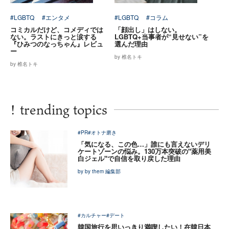
#LGBTQ
#エンタメ
#LGBTQ
#コラム
コミカルだけど、コメディでは
「顔出し」はしない。
ない。ラストにきっと涙する
LGBTQ+当事者が“見せない”を
『ひみつのなっちゃん』レビュ
選んだ理由
ー
by 椎名トキ
by 椎名トキ
!
trending topics
#PR
#オトナ磨き
「気になる、この色…」誰にも言えないデリ
ケートゾーンの悩み。130万本突破の"薬用美
白ジェル"で自信を取り戻した理由
by by them 編集部
#カルチャー
#デート
韓国旅行を思いっきり満喫したい！在韓日本