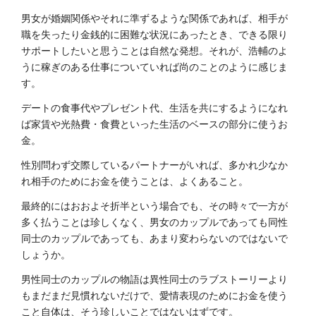
男女が婚姻関係やそれに準ずるような関係であれば、相手が
職を失ったり金銭的に困難な状況にあったとき、できる限り
サポートしたいと思うことは自然な発想。それが、浩輔のよ
うに稼ぎのある仕事についていれば尚のことのように感じま
す。
デートの食事代やプレゼント代、生活を共にするようになれ
ば家賃や光熱費・食費といった生活のベースの部分に使うお
金。
性別問わず交際しているパートナーがいれば、多かれ少なか
れ相手のためにお金を使うことは、よくあること。
最終的にはおおよそ折半という場合でも、その時々で一方が
多く払うことは珍しくなく、男女のカップルであっても同性
同士のカップルであっても、あまり変わらないのではないで
しょうか。
男性同士のカップルの物語は異性同士のラブストーリーより
もまだまだ見慣れないだけで、愛情表現のためにお金を使う
こと自体は、そう珍しいことではないはずです。