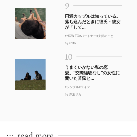
9
円満カップルは知っている。
落ち込んだときに彼氏・彼女
が「して...
#HOW TO
#パートナー
#夫婦のこと
by chito
10
うまくいかない私の恋
愛。“交際経験なし”の女性に
聞いた苦悩と...
#シングル
#ライフ
by 赤池リカ
…
read more