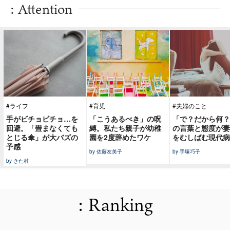
: Attention
#ライフ
#育児
#夫婦のこと
手がビチョビチョ…を
「こうあるべき」の呪
「で？だから何？
回避。「畳まなくても
縛。私たち親子が幼稚
の言葉と態度が妻
とじる傘」が大バズの
園を2度辞めたワケ
をむしばむ現代病
予感
by 佐藤友美子
by 手塚巧子
by きた村
: Ranking