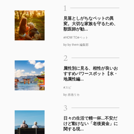
1
見落としがちなペットの異
変。大切な家族を守るため、
獣医師が勧...
#HOW TO
#ペット
by by them 編集部
2
属性別に見る、相性が良いお
すすめパワースポット【水・
地属性編...
#スピ
by 赤池リカ
3
日々の生活で精一杯…不安だ
けど動けない「老後資金」に
関する現...