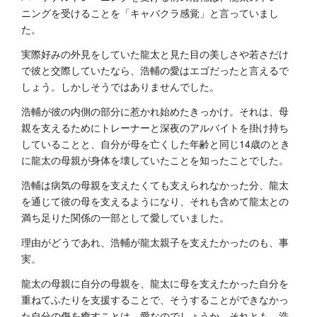
ニングを受けることを「キャバクラ感覚」と言っていまし
た。
実際好みの外見をしていた龍太と見た目の美しさや若さだけ
で彼と交際していたなら、浩輔の愛はエゴだったと言えるで
しょう。しかしそうではありませんでした。
浩輔が彼の内側の部分に惹かれ始めたきっかけ。それは、母
親を支えるためにトレーナーと深夜のアルバイトを掛け持ち
していることと、自分が母を亡くした年齢と同じ14歳のとき
に龍太の母親が身体を壊していたことを知ったことでした。
浩輔は病気の母親を支えたくても支えられなかった分、龍太
を通じて彼の母を支えるようになり、それも含めて龍太との
満ち足りた関係の一部として愛していました。
理由がどうであれ、浩輔が龍太親子を支えたかったのも、事
実。
龍太の母親に自分の母親を、龍太に母を支えたかった自分を
重ねてふたりを支援することで、そうすることができなかっ
た自分の傷を癒すことは、愛なのでしょうか。それとも、浩