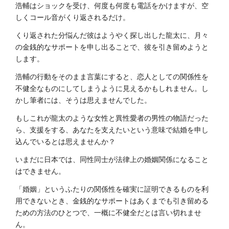
浩輔はショックを受け、何度も何度も電話をかけますが、空
しくコール音がくり返されるだけ。
くり返された分悩んだ彼はようやく探し出した龍太に、月々
の金銭的なサポートを申し出ることで、彼を引き留めようと
します。
浩輔の行動をそのまま言葉にすると、恋人としての関係性を
不健全なものにしてしまうように見えるかもしれません。し
かし筆者には、そうは思えませんでした。
もしこれが龍太のような女性と異性愛者の男性の物語だった
ら、支援をする、あなたを支えたいという意味で結婚を申し
込んでいるとは思えませんか？
いまだに日本では、同性同士が法律上の婚姻関係になること
はできません。
「婚姻」というふたりの関係性を確実に証明できるものを利
用できないとき、金銭的なサポートはあくまでも引き留める
ための方法のひとつで、一概に不健全だとは言い切れませ
ん。