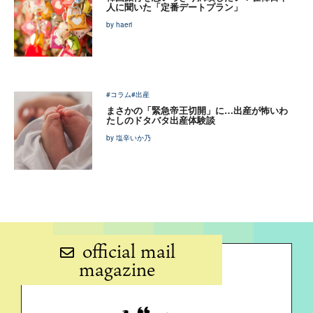
人に聞いた「定番デートプラン」
by haeri
#コラム
#出産
まさかの「緊急帝王切開」に…出産が怖いわ
たしのドタバタ出産体験談
by 塩辛いか乃
official mail
magazine