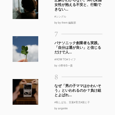
女性が抱える不安と、行動で
きない...
#シングル
by by them 編集部
7
パナソニック創業者も実践。
「自分は運が良い」と信じる
だけで人...
#HOW TO
#ライフ
by 小野寺S一貴
8
なぜ「男の子ママはかわいそ
う」といわれるのか？負け組
とよばれ...
#私しばる、言葉
#育児
#親と子
by angerire