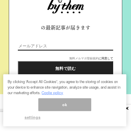
の最新記事が届きます
無料メルマガ登録規約
に同意して
By clicking “Accept All Cookies”, you agree to the storing of cookies on
your device to enhance site navigation, analyze site usage, and assist in
our marketing efforts.
Coolie policy
ok
×
settings