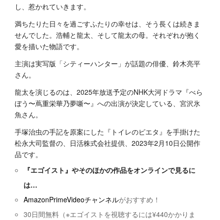
し、惹かれていきます。
満ちたりた日々を過ごすふたりの幸せは、そう長くは続きま
せんでした。浩輔と龍太、そして龍太の母。それぞれが抱く
愛を描いた物語です。
主演は実写版「シティーハンター」が話題の俳優、鈴木亮平
さん。
龍太を演じるのは、2025年放送予定のNHK大河ドラマ『べら
ぼう〜蔦重栄華乃夢噺〜』への出演が決定している、宮沢氷
魚さん。
手塚治虫の手記を原案にした『トイレのピエタ』を手掛けた
松永大司監督の、日活株式会社提供、2023年2月10日公開作
品です。
『エゴイスト』やそのほかの作品をオンラインで見るに
は…
AmazonPrimeVideoチャンネル
がおすすめ！
30日間無料（※エゴイストを視聴するには¥440かかりま