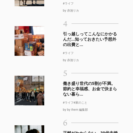
#ライフ
by 赤池リカ
4
引っ越しってこんなにかかる
んだ…知っておきたい予想外
の出費と...
#ライフ
by 赤池リカ
5
働き盛り世代の5割が不満。
節約と幸福感、お金で決まら
ない暮ら...
#ライフ
#家のこと
by by them 編集部
6
正解がわからない。30代未婚