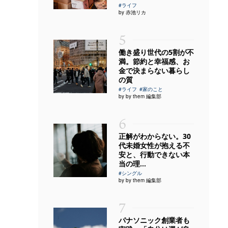
#ライフ
by 赤池リカ
5
働き盛り世代の5割が不
満。節約と幸福感、お
金で決まらない暮らし
の質
#ライフ
#家のこと
by by them 編集部
6
正解がわからない。30
代未婚女性が抱える不
安と、行動できない本
当の理...
#シングル
by by them 編集部
7
パナソニック創業者も