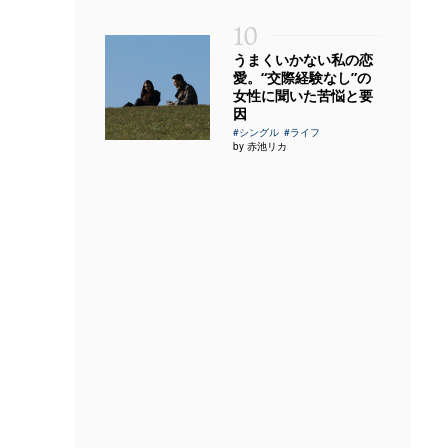
10
うまくいかない私の恋
愛。“交際経験なし”の
女性に聞いた苦悩と要
因
#シングル
#ライフ
by 赤池リカ