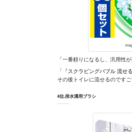
ima
「一番頼りになるし、汎用性が
「『
スクラビングバブル 流せ
その後トイレに流せるのですご
4位.排水溝用ブラシ