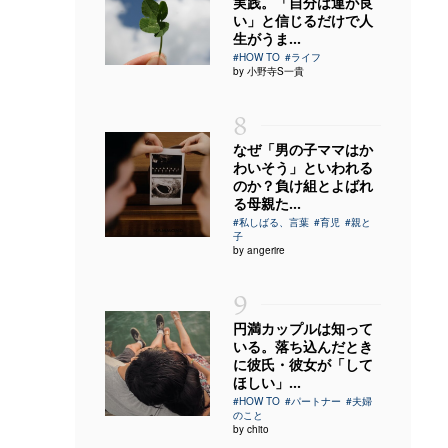
実践。「自分は運が良
い」と信じるだけで人
生がうま...
#HOW TO
#ライフ
by 小野寺S一貴
8
なぜ「男の子ママはか
わいそう」といわれる
のか？負け組とよばれ
る母親た...
#私しばる、言葉
#育児
#親と
子
by angerire
9
円満カップルは知って
いる。落ち込んだとき
に彼氏・彼女が「して
ほしい」...
#HOW TO
#パートナー
#夫婦
のこと
by chito