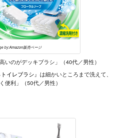
ge by:
Amazon販売ページ
高いのがデッキブラシ」（40代／男性）
るトイレブラシ
』は細かいところまで洗えて、
く便利」（50代／男性）