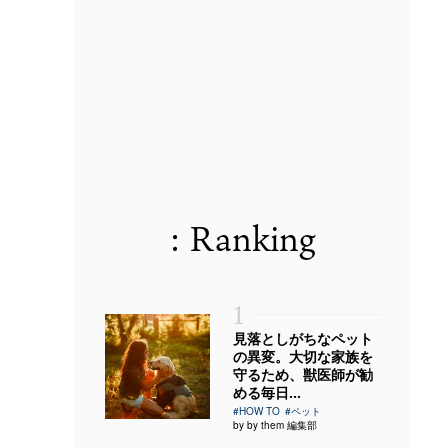
: Ranking
1
見落としがちなペット
の異変。大切な家族を
守るため、獣医師が勧
める毎日...
#HOW TO
#ペット
by by them 編集部