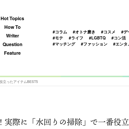
 TOPICS
HOWTO
WRITER
QUESTION
Hot Topics
How To
#コラム
#オトナ磨き
#コスメ
#デ
Writer
#モテ
#ライフ
#LGBTQ
#コン活
#マッチング
#ファッション
#エンタ
Question
Feature
立ったアイテムBEST5
た！実際に「水回りの掃除」で一番役立っ