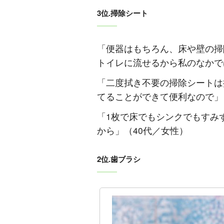
3位.掃除シート
「便器はもちろん、床や壁の掃
トイレに流せるから私のなかで
「二度拭き不要の掃除シートは
てることができて便利なので」
「1枚で床でもシンクでもすみ
から」（40代／女性）
2位.歯ブラシ