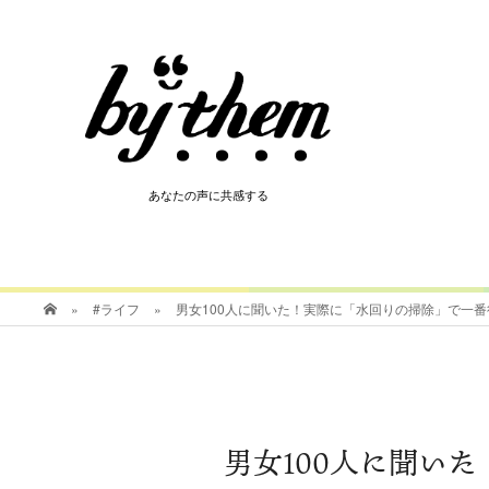
HOT
あなたの声に共感する
あなたの声に共感する
»
#ライフ
»
男女100人に聞いた！実際に「水回りの掃除」で一番役
男女100人に聞い