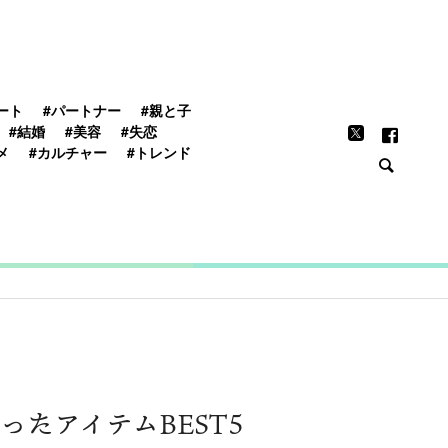
FEATURE
ート
#パートナー
#親と子
#結婚
#美容
#失恋
メ
#カルチャー
#トレンド
たアイテムBEST5