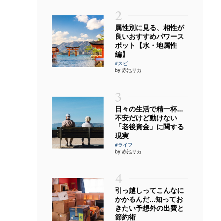
2
属性別に見る、相性が
良いおすすめパワース
ポット【水・地属性
編】
#スピ
by 赤池リカ
3
日々の生活で精一杯…
不安だけど動けない
「老後資金」に関する
現実
#ライフ
by 赤池リカ
4
引っ越しってこんなに
かかるんだ…知ってお
きたい予想外の出費と
節約術